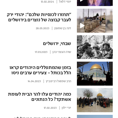
יוסי דלאל
13.02.2024
"תחזרו לכנסיות שלכם": יהודי ירק
לעבר קבוצה של נוצרים בירושלים
דנה בן שמעון
28.05.2023
שבחי, ירושלים
שרה העצני כהן
17.05.2023
בזמן שהמתפללים היהודים קראו
הלל בכותל - צעירים ערבים ניסו
לפגוע בשוטרים
הרב שמואל רבינוביץ
14.04.2023
כמה יהודים עלו להר הבית לעומת
אשתקד? כל הנתונים
יורי ילון
17.02.2023