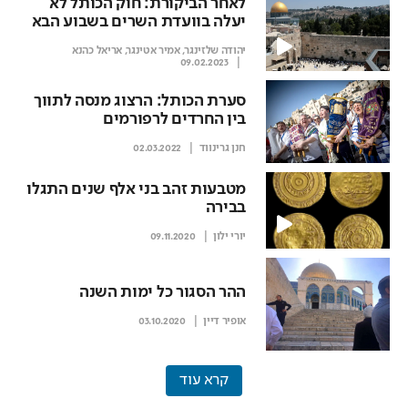
לאחר הביקורת: חוק הכותל לא
יעלה בוועדת השרים בשבוע הבא
יהודה שלזינגר
,
אמיר אטינגר
,
אריאל כהנא
09.02.2023
סערת הכותל: הרצוג מנסה לתווך
בין החרדים לרפורמים
חנן גרינווד
02.03.2022
מטבעות זהב בני אלף שנים התגלו
בבירה
יורי ילון
09.11.2020
ההר הסגור כל ימות השנה
אופיר דיין
03.10.2020
קרא עוד