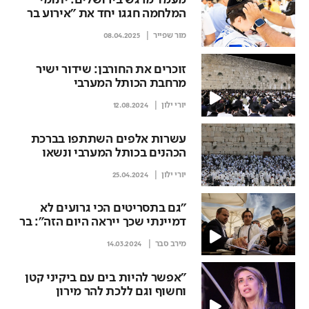
מעמד מרגש בירושלים: יתומי
המלחמה חגגו יחד את "אירוע בר
המצווה הגדול בעולם"
מור שפייר
08.04.2025
זוכרים את החורבן: שידור ישיר
מרחבת הכותל המערבי
יורי ילון
12.08.2024
עשרות אלפים השתתפו בברכת
הכהנים בכותל המערבי ונשאו
תפילה להחזרת החטופים
יורי ילון
25.04.2024
"גם בתסריטים הכי גרועים לא
דמיינתי שכך ייראה היום הזה": בר
המצווה לאחיה של התצפיתנית
מירב סבר
14.03.2024
החטופה התקיים ברחבת הכותל
"אפשר להיות בים עם ביקיני קטן
וחשוף וגם ללכת להר מירון
להתפלל"