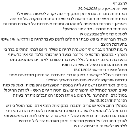
להצטרף
שירית אביטן כהן
29.04.2026
המתיחות גוברת: אם איראן תתקוף - מה יקרה לטיסות בישראל?
המתיחות מייצרת חוסר ודאות לגבי מצב הטיסות במקרה של תקיפה
באיראן • חברות התעופה לופטהנזה וסוויס מעדכנות על הארכת מתכונת
הטיסות המיוחדת • מה צפוי בהמשך?
ליאת מופז מילצ'ן
19.02.2026
משרד הבריאות ביקש מבתי החולים לרענן מעבר לחירום והדגיש: אין שינוי
בהערכת המצב
ריענון לנוהל מעבר מהיר משגרה לחירום נשלח היום לבתי החולים ברחבי
הארץ • במסמך הודגש כי מדובר בצעד היערכותי בלבד וכי אין כל שינוי
בהערכת המצב • הנוהל כולל היערכות למעבר לאזורים ממוגנים, גיוס
צוותים והפחתת פעילות שאינה דחופה
מיטל יסעור בית-אור
12.01.2026
דריכות בצה"ל לקראת 7 באוקטובר: במערכת הביטחון מתריעים מפני
גורמים שיבקשו להוציא פיגועים בתאריך הסמלי
בימים האחרונים נרשמה עלייה במספר המעצרים והפעולות, זאת על מנת
שיום השנה למחדל לא יהפוך ליום שבו הטרור ירים ראש • למרות החיסול
בטול כרם, ההתרעה על הפיגוע אותו תכננו המחבלים נותרה בעינה
חנן גרינווד
06.10.2024
במהלך החג: אלפי שוטרים יתגברו במקומות הומי אדם, סגר הוטל ביו"ש
דובר צה"ל: "בהתאם להערכת המצב הביטחונית ולהנחיית הדרג המדיני,
נסגרו גם המעברים ברצועת עזה" • במשטרה הוחלט לתת דגש משמעותי
לאורך החג כולו על מאמץ מודיעיני ומתן מענה מהיר לכל תרחיש
לילך שובל
,
איציק סבן
15.09.2023