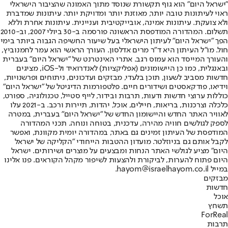
"ישראל היום" הוא גוף תקשורת שנוסד מתוך האמונה שהציבור הישראלי
ראוי לעיתונות טובה יותר, מאוזנת יותר ומדויקת יותר. עיתונות שמדברת
ולא צועקת. עיתונות אמינה, אובייקטיבית ועניינית. עיתונות אחרת וללא
תשלום. המהדורה המודפסת הראשונה פורסמה ב-30 ביולי 2007, וב-2010
הפך "ישראל היום" לעיתון הישראלי בעל שיעור החשיפה הגבוה ביותר בימי
חול. מו"ל העיתון היא ד"ר מרים אדלסון. העורך הראשי הוא עמר לחמנוביץ,
והעורך המייסד הוא עמוס רגב. אתרי האינטרנט של "ישראל היום" בעברית
ובאנגלית, כמו כן היישומונים (אפליקציות) לאנדרואיד ול-iOS, מציגים
חדשות מסביב לשעון, תוכן בלעדי, מבזקים ועדכונים, ניתוחים ופרשנויות,
וידיאו, פודקאסטים ושידורים חיים. פלטפורמות הדיגיטל של "ישראל היום"
כוללות ערוצי חדשות ודעות, תרבות ובידור, לייף סטייל, טכנולוגיה, ספורט,
כלכלה וצרכנות, בריאות, חיילים, אוכל, יהדות, תיירות ורכב. ב-2021 עלו
לאוויר האתר החדש והיישומון החדש של "ישראל היום" בעברית, במטרה
לספק לגולשים חוויה מהירה, עדכנית, בטוחה ונוחה. תכני המהדורה
המודפסת של העיתון זמינים גם באתר, במהדורה יומית מקוונת, ואפשר
לקבל אותם גם בניוזלטר. מועדון ההטבות הייחודי "הקליקה של ישראל
היום" מציע לגולשי האתר הנחות ומבצעים על מוצרים ושירותים. ישראל
היום פתוח להערות, לביקורת ולהצעות לשיפור מקהל הקוראים. פנו אלינו
במייל hayom@israelhayom.co.il.
מבזקים
חדשות
אוכל
תשחץ
ForReal
תרבות