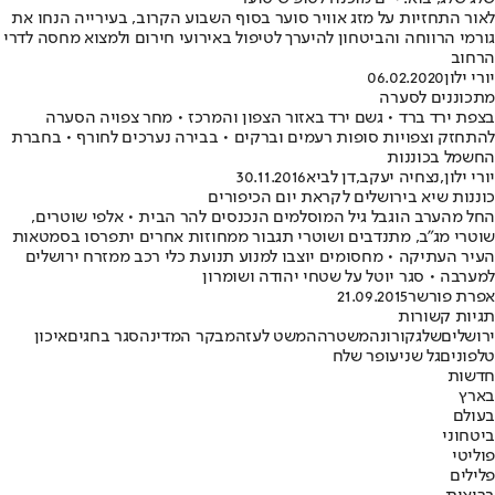
לאור התחזיות על מזג אוויר סוער בסוף השבוע הקרוב, בעירייה הנחו את
גורמי הרווחה והביטחון להיערך לטיפול באירועי חירום ולמצוא מחסה לדרי
הרחוב
יורי ילון
06.02.2020
מתכוננים לסערה
בצפת ירד ברד • גשם ירד באזור הצפון והמרכז • מחר צפויה הסערה
להתחזק וצפויות סופות רעמים וברקים • בבירה נערכים לחורף • בחברת
החשמל בכוננות
יורי ילון
,
נצחיה יעקב
,
דן לביא
30.11.2016
כוננות שיא בירושלים לקראת יום הכיפורים
החל מהערב הוגבל גיל המוסלמים הנכנסים להר הבית • אלפי שוטרים,
שוטרי מג"ב, מתנדבים ושוטרי תגבור ממחוזות אחרים יתפרסו בסמטאות
העיר העתיקה • מחסומים יוצבו למנוע תנועת כלי רכב ממזרח ירושלים
למערבה • סגר יוטל על שטחי יהודה ושומרון
אפרת פורשר
21.09.2015
תגיות קשורות
ירושלים
שלג
קורונה
משטרה
המשט לעזה
מבקר המדינה
סגר בחגים
איכון
טלפונים
גל שני
עופר שלח
חדשות
בארץ
בעולם
ביטחוני
פוליטי
פלילים