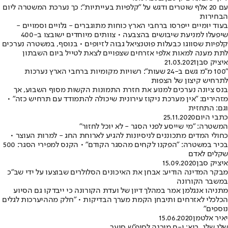
עם 20 אלף שוטרים ודגש על "קלפיות בעייתיות": כך נערכת המשטרה ליום
הבחירות
בעוד יומיים ייפרסו ברחבי הארץ כוחות מתוגברים - גלויים וסמויים -
שיפעלו למניעת שיבושים בהצבעה • צוותים מיוחדים ישובצו ב-400
קלפיות שסווגו כבעלות פוטנציאל גבוה לזיופים • בנוסף, במשטרה נערכים
לתת מענה למאות אלפי אזרחים שצפויים לצאת לטייל ביום השבתון
איציק סבן
21.03.2021
"100 מ"מ גשם ב-24 שעות": רשויות מקומיות ברחבי הארץ נערכות
לתרחיש קיצון של הצפות
בנס ציונה נערכים למנוע את חזרת התמונות הקשות מסוף השבוע, אך
מזהירים: "אין מערכת ניקוז עירונית שיכולה להתמודד עם תרחיש כזה" •
וגם: התחזית
כתבי היום
25.11.2020
המשטרה: "מי שייסע לפני הסגר - לא יוכל לחזור"
כחולי המדים מתכוננים לניסיונות להגיע לארוחת החג - למרות העוצר •
בכיר במשטרה: "הפקנו לקחים מהסגר הקודם" • הקנס למפירי הסגר: 500
שקלים לאדם
איציק סבן
15.09.2020
מבקר המדינה הודיע: אבחן את האיכונים הסלולרים שבוצעו על ידי שב"כ
במשבר הקורונה
מתניהו אנגלמן אמר במהלך דיון של ועדת הקורונה כי ייבדקו גם הסיוע
הכלכלי לאזרחים ותיבחן הקמת מערך הבדיקות • "חלק מההיערכות לגלים
נוספים"
יאיר אלטמן
15.06.2020
שלג שלג, בוא: י-ם מוכנה לסופ"ש סוער