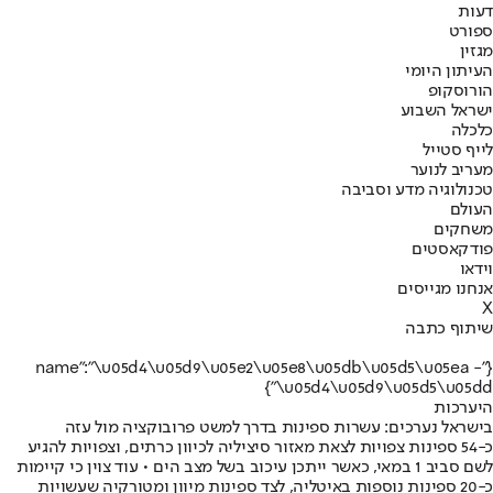
דעות
ספורט
מגזין
העיתון היומי
הורוסקופ
ישראל השבוע
כלכלה
לייף סטייל
מעריב לנוער
טכנולוגיה מדע וסביבה
העולם
משחקים
פודקאסטים
וידאו
אנחנו מגייסים
X
שיתוף כתבה
{"name":"\u05d4\u05d9\u05e2\u05e8\u05db\u05d5\u05ea -
\u05d4\u05d9\u05d5\u05dd"}
היערכות
בישראל נערכים: עשרות ספינות בדרך למשט פרובוקציה מול עזה
כ-54 ספינות צפויות לצאת מאזור סיציליה לכיוון כרתים, וצפויות להגיע
לשם סביב 1 במאי, כאשר ייתכן עיכוב בשל מצב הים • עוד צוין כי קיימות
כ-20 ספינות נוספות באיטליה, לצד ספינות מיוון ומטורקיה שעשויות