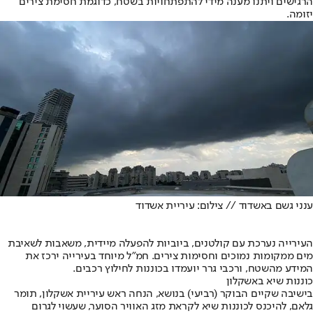
הרגישים ויתנו מענה מידי להתפתחויות בשטח, כדוגמת חסימת צירים
יזומה.
ענני גשם באשדוד // צילום: עיריית אשדוד
העירייה נערכת עם קולטנים, ביוביות להפעלה מיידית, משאבות לשאיבת
מים ממקומות נמוכים וחסימות צירים. חמ"ל מיוחד בעירייה ירכז את
המידע מהשטח, ורכבי גרר יועמדו בכוננות לחילוץ רכבים.
כוננות שיא באשקלון
בישיבה שקיים הבוקר (רביעי) בנושא, הנחה ראש עיריית אשקלון, תומר
גלאם, להיכנס לכוננות שיא לקראת מזג האוויר הסוער, שעשוי לגרום