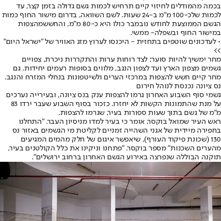
בכמה מהמודלים לחיזוי קיים תרחיש לכמות גשם גדולה בזמן קצר, עד
לכמות של
כ-100 מ"מ ב-24 שעות
. לשם השוואה, בדרום מישור החוף כמות
הגשם הממוצעת לחודש נובמבר כולו היא כ-80 מ"מ, והחשש
מהצפות
במישור החוף ובשפלה
- ממשי.
• לעדכונים שוטפים בתחזית - היכנסו לערוץ מזג האוויר של "ישראל היום"
>>
מחר ימשיך להיות סוער: לצד רוחות ערות והתקררות ניכרת, צפויים
גשמים מצפון הארץ ועד לצפון הנגב, מלווים בסופות רעמים יחידות. גם
מחר קיים חשש להצפות במרכזי הערים ולשיטפונות בנחלי המזרח והנגב.
נס ציונה נכנסת לנוהל חירום
גשמי סוף השבוע האחרון גרמו להצפות ענק בנס ציונה, ובעירייה נערכים
על מנת שהתמונות הקשות לא יחזרו. כזכור בסוף השבוע שעבר ירדו 83
מ"מ של גשם בתוך שעות ספורות בעיר, שגרמו להצפות.
ראש העיר שמואל בוקסר, אומר כי בעיר למדו מניסיון העבר. "התחלנו
בחפירה מיידית של אגני השהייה זמניים לקליטת מי הגשמים באזור נס
130 (שכונת פיקוד העורף), שיאפשר איגום של חלק מהמים המגיעים
מהערים השכנות" מספר בוקסר. "פתחנו וניקינו את כלל הקולטנים בעיר,
תוקנה הבוללה שנפרצה באירוע הגשם האחרון ברחוב ירושלים".