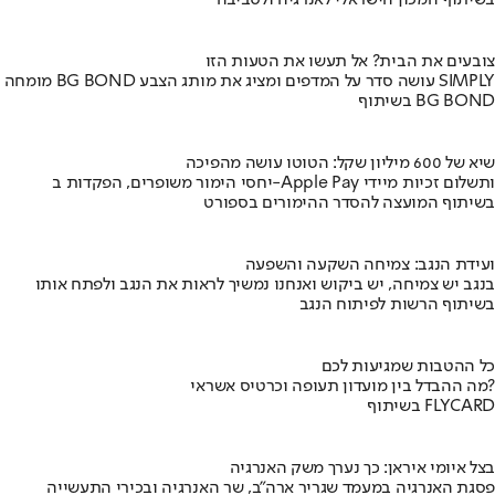
צובעים את הבית? אל תעשו את הטעות הזו
מומחה BG BOND עושה סדר על המדפים ומציג את מותג הצבע SIMPLY
בשיתוף BG BOND
שיא של 600 מיליון שקל: הטוטו עושה מהפיכה
יחסי הימור משופרים, הפקדות ב-Apple Pay ותשלום זכיות מיידי
בשיתוף המועצה להסדר ההימורים בספורט
ועידת הנגב: צמיחה השקעה והשפעה
בנגב יש צמיחה, יש ביקוש ואנחנו נמשיך לראות את הנגב ולפתח אותו
בשיתוף הרשות לפיתוח הנגב
כל ההטבות שמגיעות לכם
מה ההבדל בין מועדון תעופה וכרטיס אשראי?
בשיתוף FLYCARD
בצל איומי איראן: כך נערך משק האנרגיה
פסגת האנרגיה במעמד שגריר ארה"ב, שר האנרגיה ובכירי התעשייה