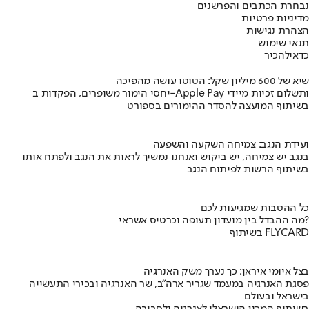
נבחרת הכתבים והפרשנים
מדיניות פרטיות
הצהרת נגישות
תנאי שימוש
כדאי
להכיר
שיא של 600 מיליון שקל: הטוטו עושה מהפיכה
יחסי הימור משופרים, הפקדות ב-Apple Pay ותשלום זכיות מיידי
בשיתוף המועצה להסדר ההימורים בספורט
ועידת הנגב: צמיחה השקעה והשפעה
בנגב יש צמיחה, יש ביקוש ואנחנו נמשיך לראות את הנגב ולפתח אותו
בשיתוף הרשות לפיתוח הנגב
כל ההטבות שמגיעות לכם
מה ההבדל בין מועדון תעופה וכרטיס אשראי?
בשיתוף FLYCARD
בצל איומי איראן: כך נערך משק האנרגיה
פסגת האנרגיה במעמד שגריר ארה"ב, שר האנרגיה ובכירי התעשייה
בישראל ובעולם
בשיתוף המכון הישראלי לאנרגיה ולסביבה