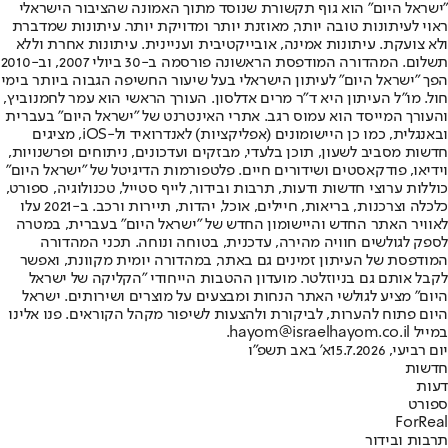
"ישראל היום" הוא גוף תקשורת שנוסד מתוך האמונה שהציבור הישראלי
ראוי לעיתונות טובה יותר, מאוזנת יותר ומדויקת יותר. עיתונות שמדברת
ולא צועקת. עיתונות אמינה, אובייקטיבית ועניינית. עיתונות אחרת וללא
תשלום. המהדורה המודפסת הראשונה פורסמה ב-30 ביולי 2007, וב-2010
הפך "ישראל היום" לעיתון הישראלי בעל שיעור החשיפה הגבוה ביותר בימי
חול. מו"ל העיתון היא ד"ר מרים אדלסון. העורך הראשי הוא עמר לחמנוביץ,
והעורך המייסד הוא עמוס רגב. אתרי האינטרנט של "ישראל היום" בעברית
ובאנגלית, כמו כן היישומונים (אפליקציות) לאנדרואיד ול-iOS, מציגים
חדשות מסביב לשעון, תוכן בלעדי, מבזקים ועדכונים, ניתוחים ופרשנויות,
וידיאו, פודקאסטים ושידורים חיים. פלטפורמות הדיגיטל של "ישראל היום"
כוללות ערוצי חדשות ודעות, תרבות ובידור, לייף סטייל, טכנולוגיה, ספורט,
כלכלה וצרכנות, בריאות, חיילים, אוכל, יהדות, תיירות ורכב. ב-2021 עלו
לאוויר האתר החדש והיישומון החדש של "ישראל היום" בעברית, במטרה
לספק לגולשים חוויה מהירה, עדכנית, בטוחה ונוחה. תכני המהדורה
המודפסת של העיתון זמינים גם באתר, במהדורה יומית מקוונת, ואפשר
לקבל אותם גם בניוזלטר. מועדון ההטבות הייחודי "הקליקה של ישראל
היום" מציע לגולשי האתר הנחות ומבצעים על מוצרים ושירותים. ישראל
היום פתוח להערות, לביקורת ולהצעות לשיפור מקהל הקוראים. פנו אלינו
במייל hayom@israelhayom.co.il.
יום רביעי, 15.7.2026
א' באב תשפ"ו
חדשות
דעות
ספורט
ForReal
תרבות ובידור