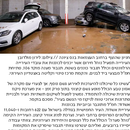
חניון שהוצף ברחוב העצמאות בנס ציונה // צילום: לירון מולדובן
העירייה תפעיל נוהל חירום אשר יכניס לכוננות את עובדי העירייה
הרלוונטים וכולל תגבור כוננים בשטח, תגבור מענה מוקד 106, פתיחת
חמ"ל מבצעי ביד לבנים, והקמת מרכז פינוי וקליטה באצטדיון העירוני.
"עשינו כל שיכולנו להיערכות לאירוע גשם נוסף, אך לצערי עם מקרה של
אסון טבע הכולל מופע גשם קיצוני בתוך פרק זמן - אין מערכת ניקוז
עירונית שיכולה להתמודד. נמשיך לפעול לשיקום תשתיות העיר ולבניית
פתרונות ארוכי טווח לניקוז מי הגשם בעיר", מסכם בוקסר.
אשדוד: חמ"ל מתוגבר וביוביות בכוננות
עיריית אשדוד, העיר החמישית בגודלה בישראל עם 622 רחובות ו-11,040
קולטנים הפרוסים ברחבי העיר, נערכת למזג אוויר קיצון. העירייה הקימה
"נוהל סערה" הכולל את כלל הגופים והיחידות העירוניות. צוותי עבודה
יסיירו ברובעים, ואליהם יצטרפו צוותי תגבור שיסרקו את המקומות