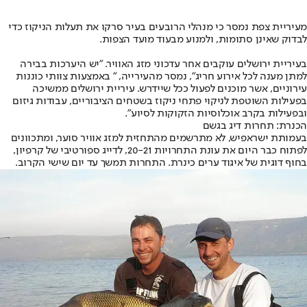
מעיריית צפת נמסר כי מנהלי הרובעים בעיר סרקו את תעלות הניקוז כדי
לבדוק שאינן סתומות, ולמנוע מבעוד מועד הצפות.
בעיריית ירושלים עוקבים אחר עדכוני מזג האוויר. "יש היערכות בבירה
למתן מענה לכל אירוע חריג", נמסר מהעירייה, " באמצעות צוותי כוננות
עירוניים, אשר מוכנים לפעול ככל שיידרש. עיריית ירושלים ממשיכה
בפעילות השוטפת לניקוי פתחי ניקוז בשטחים הציבוריים, עבודות גיזום
ובפעילות בקרב אוכלוסיות הזקוקות לסיוע".
הכנרת: תחרות דיג בגשם
בעמותת ישראפיש, לא מתרשמים מהתחזית למזג אוויר סוער, ומתכוונים
לפתוח כבר היום את עונת התחרויות 20-21, לדייג ספורטיבי של קרפיון,
בחוף דוגית של איגוד ערים כינרת. התחרות תמשך עד יום שישי הקרוב.