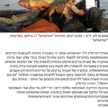
גשם או לא, דייג - אוהב דגים. תחרות "ישראפיש" // צילום: באדיבות
"ישראפיש"
אנדריי מייזלין יו"ר ישראפיש, אומר כי הועברה הנחיה לקבוצות הדייגים
המשתתפות בתחרות לקשור היטב את כל הציוד בכדי שלא יעוף ברוח.
במקרה של סערת ברקים תינתן הנחייה להוציא מיד את החכות מהמים,
ואם אין אפשרות, להשאירן ולא לגעת בהן מחשש לפגיעת ברק בחכה
והתחשמלות. במקרה של סערת ברקים על הדייגים להתרחק מעצים
ועמודים בחוף, להישאר בתוך האוהל ולחכות שהסערה תחלוף. "גם אם
תהיה סערה אסור לדייגים לנטוש את מקומם על החוף - אחרת הם
ייפסלו", הזהיר מייזלין.
בהכנת הידיעה השתתפו: שלומי דיאז, יורי ילון, גדי גולן ועדי חשמונאי
טעינו? נתקן! אם מצאתם טעות בכתבה, נשמח שתשתפו אותנו
גשם
היערכות
הצפות
מזג אוויר
מזג אוויר קיצוני
שיטפונות
מדורים
ספורט