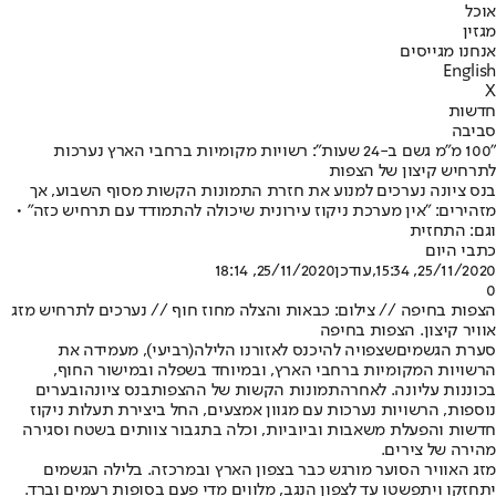
אוכל
מגזין
אנחנו מגייסים
English
X
חדשות
סביבה
"100 מ"מ גשם ב-24 שעות": רשויות מקומיות ברחבי הארץ נערכות
לתרחיש קיצון של הצפות
בנס ציונה נערכים למנוע את חזרת התמונות הקשות מסוף השבוע, אך
מזהירים: "אין מערכת ניקוז עירונית שיכולה להתמודד עם תרחיש כזה" •
וגם: התחזית
כתבי היום
25/11/2020, 15:34
,עודכן
25/11/2020, 18:14
0
הצפות בחיפה // צילום: כבאות והצלה מחוז חוף // נערכים לתרחיש מזג
אוויר קיצון. הצפות בחיפה
סערת הגשמים
שצפויה להיכנס לאזורנו הלילה
(רביעי), מעמידה את
הרשויות המקומיות ברחבי הארץ, ובמיוחד בשפלה ובמישור החוף,
בכוננות עליונה. לאחר
התמונות הקשות של ההצפות
ב
נס ציונה
ובערים
נוספות, הרשויות נערכות עם מגוון אמצעים, החל ביצירת תעלות ניקוז
חדשות והפעלת משאבות וביוביות, וכלה בתגבור צוותים בשטח וסגירה
מהירה של צירים.
מזג האוויר הסוער מורגש כבר בצפון הארץ ובמרכזה. בלילה הגשמים
יתחזקו ויתפשטו עד לצפון הנגב, מלווים מדי פעם בסופות רעמים וברד.