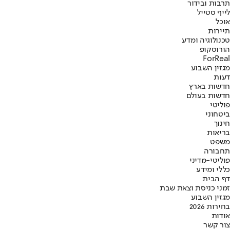
תרבות ובידור
לייף סטייל
אוכל
תיירות
טכנולוגיה ומדע
הורוסקופ
ForReal
מגזין השבוע
דעות
חדשות בארץ
חדשות בעולם
פוליטי
ביטחוני
חינוך
בריאות
משפט
תחבורה
פוליטי-מדיני
כללי ומידע
דף הבית
זמני כניסת וצאת שבת
מגזין השבוע
בחירות 2026
אודות
צור קשר