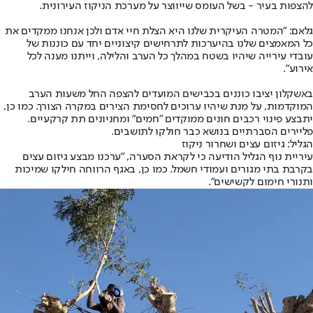
להצפות בעיר - בשל העומס שייווצר על מערכת הניקוז העירונית.
גלאם: "המטרה העיקרית שלנו היא הצלת חיי אדם ולכן אנחנו ממקדים את
כל המאמצים שלנו בהיערכות לתרחישים קיצוניים יחד עם כוננות של
עובדי עירייה שיהיו בשטח במהלך כל הערב והלילה, וייתנו מענה לכל
אירוע".
באשקלון יציבו כוננים בכבישים המועדים להצפה החל משעות הערב
המוקדמות, על מנת שיהיו ערוכים לחסימת הצירים במקרה הצורך. כמו כן,
יתבצע פינוי רכבים חונים ממוקדים "חמים" ומחניונים תת קרקעיים.
פליירים הסברתיים בנושא כבר חולקו לתושבים.
הגליל: גיזום עצים ושחרור ניקוז
עיריית נוף הגליל הודיעה כי לקראת הסערה, "ערכנו מבצע גיזום עצים
בקרבת בתי מגורים ועמודי חשמל. כמו כן, באגף הרווחה חילקו שמיכות
ותנורי חימום לקשישים".