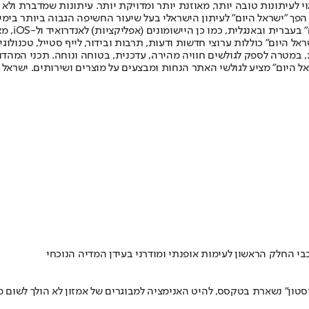
לעיתונות טובה יותר, מאוזנת יותר ומדויקת יותר. עיתונות שמדברת ולא צ
שלום. המהדורה המודפסת הראשונה פורסמה ב-30 ביולי 2007, וב-2010 הפך "ישראל היום" לעיתון הישראלי בעל שי
לחמנוביץ,
ל היום" כוללות ערוצי חדשות ודעות, תרבות ובידור, לייף סטייל, טכנולוגיה
ברית, במטרה לספק לגולשים חוויה מהירה, עדכנית, בטוחה ונוחה. תכני המה
ל היום" מציע לגולשי האתר הנחות ומבצעים על מוצרים ושירותים. ישראל 
סטון" נשארת בטקסס, להיט האנימציה למבוגרים של אמזון לא הולך לשום מ