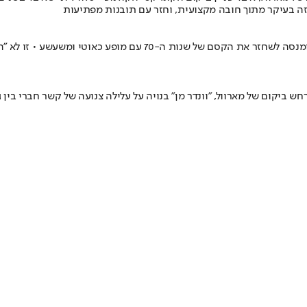
ה בעיקר מתוך חובה מקצועית, וחזר עם תובנות מפתיעות
הספיישל החדש בדיסני+ מציין 50 שנה לתוכנית המקורית של "החבובות" ו
 ביקום של מארוול, "וונדר מן" בנויה על עלילה צנועה של קשר חברי בין ג