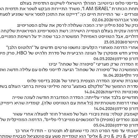
בדיסני פלוס וביוטיוב: המהלך הישראלי לשיקום התדמית בעולם
תחת הכותרת "I AM ISRAEL", משרד התיירות מבקש 
נפרדים • שר התיירות חיים כץ: "דייקנו את התוכן למסר אישי שמניע לפעול
סהר אברהמי
02.06.2026
נזק של 300 מיליון יורו: המכה שעלולה לרסק את עולם הסטרימינג
דרמה ענקית בעולם הצפייה הישירה: רשת הסטרימינג הפיראטית שלקחה דמי 
דולרים, אבל הטוויסט האמיתי? המשטרה כבר שמה יד על רשימת המנויים,
רויטרס
23.05.2026
אחרי הדרמה מאחורי הקלעים: נחשפו פרטים חדשים על "הלוטוס הלבן"
מידע חדש ומסקרן על העונה הרביעית של סדרת הלהיט של HBO, פרק מיוחד של "הדוב" שאיש לא ציפה לו, והקומדיה הספורטיבית עם דניאל רדקליף לא יורדת מהמגרש • חדשות הטלוויזיה
דורון פרידמן
06.05.2026
זו הסדרה שרק מעריצי "סיפורה של שפחה" יבינו
הממשיכה של "סיפורה של שפחה" הגיעה לדיסני פלוס עם עלילה חדשה ואלי
ניר וולף
16.04.2026
שוברת שיאים: הסדרה הנצפית ביותר של 2026 בדיסני פלוס
סדרת ההמשך של "מלקולם באמצע" גרפה מיליוני צפיות ברחבי העולם בשל
סוכנויות הידיעות
14.04.2026
חודשיים בלבד אחרי עלייתה: הסדרה המדוברת חודשה לעונה שנייה
שתי דרמות משטרתיות (כל אחת עם הטוויסט שלה), קומדיה שהיא רימייק ל
דורון פרידמן
14.04.2026
קאמבק קטלני: צוות גיבורי העל של מאוורל חוזר לפעולה אחרי עשור
וגם: נפרדים (סופית) מ"המכשפים מווייברלי פלייס", הדרמה המוזיקלית של
דורון פרידמן
05.04.2026
ישבתי עד סוף הסרט הזה כדי שאתם לא תצטרכו - תודו לי אחר כך
"מייק & ניק & ניק & אליס" הוא קומדיית פשע עם פוטנציאל מבטיח שמת