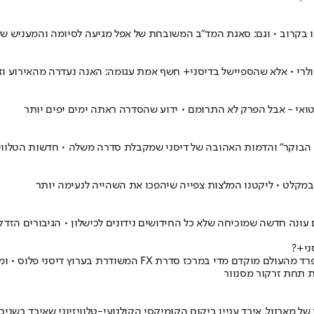
נו בקרוב • וגם: סאגת המד"ב המשובחת של אפל מגיעה לסיומה והמעניש ש
פולרי • אלא שהספיישל בדיסני+ חשף אמת עגומה: האנה נעדרה מהאירוע וז
נית הבוקר" והדמות האהובה של דיסני שמקבלת סדרה משלה • חדשות הטלווי
במקלט • ליקטנו המלצות צפייה שיהפכו את השהייה לנעימה יותר
ונה חדשה שמוכיחה שלא כל החידושים נידונים לכישלון • הגיבורים הזדק
ני+?
שני אנשים, אהבת אמת, מותג אחד גדול מדי • הזוג שהגדיר את הניינטי
ות תחת זרקור מסנוור