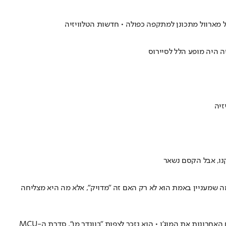
ל מארוול מתכונן למתקפה כפולה • חדשות הטלוויזיה
ה היה מופע הלל לסיירוס
זיה
נו, אבל הקסם נשאר
ז ונפרד מהעולם מוקדם מדי במרכז סדרת FX המשודרת בערוץ דיסני פלוס • ומה שמעניין באמת הוא לא רק האם זה "מדויק", אלא מה היא מצליחה
אחרי שורה של פלופים מביכים ואכזבות מרות, דורון פרידמן, מעריץ מושבע של מארוול, איבד עניין ביקום הקומיקסי הקולנועי-טלוויזיוני שאיבד בשנים האחרונות את המוג'ו • הוא נזכר לצפות "בוונדר מן", סדרת ה-MCU