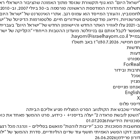
"ישראל היום" הוא גוף תקשורת שנוסד מתוך האמונה שהציבור הישראלי ראוי 
ת
ופרשנויות, וידיאו, פודקאסטים ושידורים חיים. פלטפורמות הדיגיטל של "ישרא
ב-2021 עלו לאוויר האתר החדש והיישומון החדש של "ישראל היום" בע
ואפשר לקבל אותם גם בניוזלטר. מועדון ההטבות הייחודי "הקליקה של ישרא
במייל hayom@israelhayom.co.il.
יום חמישי, 30.7.2026
ט"ז באב תשפ"ו
חדשות
דעות
ספורט
ForReal
תרבות ובידור
אוכל
מגזין
אנחנו מגייסים
English
X
דיסני פלוס
אחרי שכבש את הקולנוע: הסרט המצליח מגיע אליכם הביתה
"השטן לובשת פראדה 2" יעלה בדיסני+ • כידוע, סרט ההמשך מאחד את כוכבי החלק הראשון לעימות אופנתי ומודרני בעידן המדיה הנוכחי
סוכנויות הידיעות
01.07.2026
מחשבות מסוכנות: כוכב "יריבות לוהטת" מואשם בפלילים - ונהנה מכל רגע
וגם: דוקו הפשע האמיתי חושף עוד שדים הוליוודיים, סדרת ההמשך של "ילו
דורון פרידמן
26.06.2026