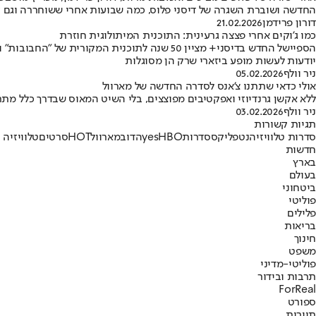
החדשה ושוברת השגרה של דיסני פלוס, כמה שבועות אחרי ששוחררה וגם ז
דורון פרידמן
21.02.2026
כמו ג'וקים אחרי פצצה גרעינית: התוכנית המיתולוגית חוזרת
יודעות לעשות מופע ביזארי שרק הן מסוגלות
ניר וולף
05.02.2026
אולי כדאי שתתנו צ'אנס לסדרה החדשה של מארוול
ללא אקשן גרנדיוזי ואפקטיבים מפוצצים, בלי השיט המאוס שבדרך כלל מתרחש
ניר וולף
03.02.2026
תגיות קשורות
סדרות טלוויזיה
נטפליקס
סדרות
HBO
yes
הדוב
מארוול
HOT
סרטים
טלוויזיה
חדשות
בארץ
בעולם
ביטחוני
פוליטי
פלילים
בריאות
חינוך
משפט
פוליטי-מדיני
תרבות ובידור
ForReal
ספורט
תיירות