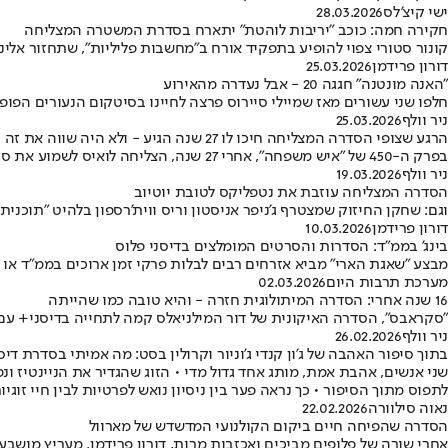
ישי קיצ'לס
28.03.2026
חקירה חמה: כוכב "יריבות לוהטת" יתארח בסדרת המשטרה המצליחה
קונור סטורי צפוי להופיע בתפקיד אורח ב"מחשבות פליליות", שתחזור אלי
דורון פרידמן
25.03.2026
"האנה מונטנה" חגגה 20 - אבל נעדרה מהאירוע
חלפו שני עשורים מאז שמיילי סיירוס פרצה לחיינו בסיטקום הנעורים הפו
ניר וולף
25.03.2026
הרגע שצופי הסדרה המצליחה חיכו לו 27 שנה הגיע - ולא היה שווה את זה
בפרק ה-450 של "איש משפחה", אחרי 27 שנה, הצליחה לואיס לשמוע את סטואי - אבל הפרק לא התרומם • ידוע שהסדרה ראתה ימים יפים יותר
ניר וולף
19.03.2026
הסדרה המצליחה עוזבת את נטפליקס לטובת יוטיוב
וגם: שחקן החיזוק שמצטרף ג'ניפר אניסטון וריס ווית'רספון בלהיט "תוכ
דורון פרידמן
10.03.2026
בינג' בממ"ד: הסדרות והסרטים המומלצים בדיסני פלוס
מבצע "שאגת הארי" מביא אזרחים רבים לבלות פרקי זמן ארוכים בממ"ד או 
מערכת תרבות היום
02.03.2026
16 שנה אחרי: הסדרה המיתולוגית חזרה - והיא טובה כמו שהייתה
"סקראבס", הסדרה האיקונית של דור המילניאלס קמה לתחייה בדיסני+ עם ע
ניר וולף
26.02.2026
בתוך סיפור האהבה של ג'ון קנדי ג'וניור וקרולין בסט: מה אמיתי בסדרת דיס
לתפוס מתוך הסיפור • כך נראה פער בין ניסיון נואש לפרטיות לבין חיי זוגי
נאוה סילוורה
22.02.2026
הסדרה שהפיחה חיים ביקום הקולנועי המדשדש של מארוול