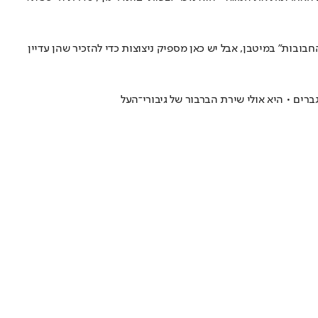
מנסה לשחזר את הקסם של שנות ה-70 עם מופע כאוטי ומשעשע • זו לא "החבובות" במיטבן, אבל יש כאן מספיק ניצוצות כדי להזכיר שהן עדיין
ברים • היא אולי שירת הברבור של גיבורי־העל