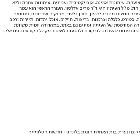
ועקת. עיתונות אמינה, אובייקטיבית ועניינית. עיתונות אחרת וללא
עור החשיפה הגבוה ביותר בימי חול. מו"ל העיתון היא ד"ר מרים אדלסון. העורך הראשי הוא עמר
 והעורך המייסד הוא עמוס רגב. אתרי האינטרנט של "ישראל היום" בעברית ובאנגלית, כמו כן היישומונים (אפליקציות) לאנדרואיד ול-iOS, מציגים חדשות מסביב לשעון, תוכן בלעדי, מבזקים ועדכונים, ניתוחים
, ספורט, כלכלה וצרכנות, בריאות, חיילים, אוכל, יהדות, תיירות ורכב.
דורה המודפסת של העיתון זמינים גם באתר, במהדורה יומית מקוונת,
היום פתוח להערות, לביקורת ולהצעות לשיפור מקהל הקוראים. פנו אלינו
קום ונערת בנת האחרת חוגגת בלונדון • חדשות הטלוויזיה