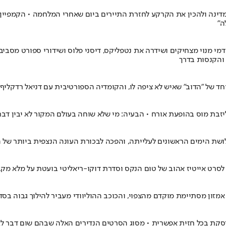
לשפר את תדמית המדינה ולהכין את הקרקע לחזרת התיירים ביום שאחרי המלחמה • הק
ה"
מנוי מצחיקים ושידרה את נטפליקס, דיסני פלוס ושידורי ספורט מסביב ל
 והקנסות בדרך
זבת מוס בהופעת אורח • הבעיה: מי שלא שוחה בעולם המקור לא יבין דבר
ושת הימים הראשונים לעלייתה, והפכה לבכורת העונה הנצפית ביותר של
סרט אייטיז אהוב של טום הנקס וסדרת דוקו-ריאליטי בועטת על מלא מקבל
 אמזון מסתיימת מוקדם מהצפוי, והכוכב ההוליוודי מעביר להילוך גבוה בס
רסקת בכל חזית אפשרית • מסוג הסרטים הנדירים האלה שבהם שום דבר לא