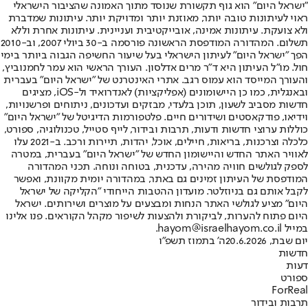
"ישראל היום" הוא גוף תקשורת שנוסד מתוך האמונה שהציבור הישראלי
ראוי לעיתונות טובה יותר, מאוזנת יותר ומדויקת יותר. עיתונות שמדברת
ולא צועקת. עיתונות אמינה, אובייקטיבית ועניינית. עיתונות אחרת וללא
תשלום. המהדורה המודפסת הראשונה פורסמה ב-30 ביולי 2007, וב-2010
הפך "ישראל היום" לעיתון הישראלי בעל שיעור החשיפה הגבוה ביותר בימי
חול. מו"ל העיתון היא ד"ר מרים אדלסון. העורך הראשי הוא עמר לחמנוביץ,
והעורך המייסד הוא עמוס רגב. אתרי האינטרנט של "ישראל היום" בעברית
ובאנגלית, כמו כן היישומונים (אפליקציות) לאנדרואיד ול-iOS, מציגים
חדשות מסביב לשעון, תוכן בלעדי, מבזקים ועדכונים, ניתוחים ופרשנויות,
וידיאו, פודקאסטים ושידורים חיים. פלטפורמות הדיגיטל של "ישראל היום"
כוללות ערוצי חדשות ודעות, תרבות ובידור, לייף סטייל, טכנולוגיה, ספורט,
כלכלה וצרכנות, בריאות, חיילים, אוכל, יהדות, תיירות ורכב. ב-2021 עלו
לאוויר האתר החדש והיישומון החדש של "ישראל היום" בעברית, במטרה
לספק לגולשים חוויה מהירה, עדכנית, בטוחה ונוחה. תכני המהדורה
המודפסת של העיתון זמינים גם באתר, במהדורה יומית מקוונת, ואפשר
לקבל אותם גם בניוזלטר. מועדון ההטבות הייחודי "הקליקה של ישראל
היום" מציע לגולשי האתר הנחות ומבצעים על מוצרים ושירותים. ישראל
היום פתוח להערות, לביקורת ולהצעות לשיפור מקהל הקוראים. פנו אלינו
במייל hayom@israelhayom.co.il.
יום שבת, 20.6.2026
ה' בתמוז תשפ"ו
חדשות
דעות
ספורט
ForReal
תרבות ובידור