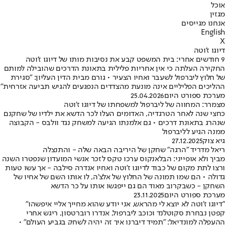
אוכל
מגזין
אנחנו מגייסים
English
X
דיוגו ז'וטה
9 חודשים אחרי: בית המשפט קבע את נסיבות מותו של דיוגו ז'וטה
החקירה העלתה כי אין אחריות פלילית בתאונת הדרכים שהובילה למותם
של חלוץ ליברפול לשעבר ואחיו הצעיר • גורם מבית הדין העליון: "סגירת
ההליכים הפליליים אינה מונעת מהצדדים הנפגעים להגיש תביעה אזרחית"
מערכת ספורט היום
25.04.2026
מצמרר: המחווה של ליברפול למשפחתו של דיוגו ז'וטה
כחצי שנה לאחר הטרגדיה, האדומים העלו לכר הדשא את ילדיו של שחקנם
שנהרג בתאונת דרכים • גם אלמנתו הגיעה למשחק נגד וולבס - הקבוצה
ממנה הגיע לליברפול
גיא צוק
27.12.2025
ריאל מדריד "הרגה" שחקן של היריבה הבאה שלה - והתנצלה
מביך ולא אופייני: הבלאנקוס ערכו טקס לזכר אנשי המועדון שנפטרו השנה
ורצו לתת מקום של כבוד לדיוגו ז'וטה ואחיו אנדרה סילבה - אך עשו טעות
גדולה • הם שמו תמונה של החלוץ של אלצ'ה, לו אותו השם של אחיו של
השחקן - כשבקרוב מאוד הם גם ייפגשו אותו על כר הדשא
מערכת ספורט היום
23.11.2025
"דיוגו ז'וטה לא יוצא לי מהראש, אני יודע שהוא מחייך אליי איפשהו"
קפטן נבחרת סקוטלנד וכוכב ליברפול, אנדרו רוברטסון, ריגש אחרי
ההעפלה למונדיאל: "תמיד דיברנו איך זה יהיה לשחק בגביע העולם" •