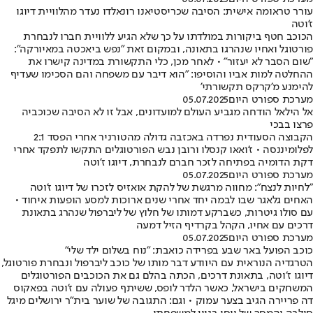
עורר טראומה אישית: הסיבה שכריסטיאנו רונאלדו נעדר מהלוויית דיוגו
ז'וטה
הכוכב חטף ביקורות במולדתו על כך שלא הגיע ללוויית חברו לנבחרת
פורטוגל ואחיו שנהרגו בתאונה, ובמקום זאת "נפש ביאכטה במאיורקה":
"שום הסבר לא יעזור" • לאחר מכן, כלי התקשורת במדינה קישרו את
ההחלטה למות אביו והוסיפו: "הוא דיבר עם משפחה והם הסכימו שעדיף
להימנע מ'קרקס תקשורתי'
מערכת ספורט היום
05.07.2025
אל הילאל הודחה מגביע העולם למועדונים, אבל זו לא הסיבה שכוכביה
פרצו בבכי
הקבוצה הסעודית נפרדה באכזבה גדולה מהטורניר אחרי הפסד 2:1
לפלומיננסה • ז'ואאו קנסלו ורובן נבש הפורטוגלים התקשו לתפקד אחרי
דקת הדומיה בפתיחה לזכר חברם לנבחרת, דיוגו ז'וטה
מערכת ספורט היום
05.07.2025
"לחיות לנצח": מחווה מרגשת של להקת אואזיס לזכרו של דיוגו ז'וטה
האחים גלאגר שבו לבמה יחד אחרי שנים ארוכות למסע הופעות איחוד •
עם סולו גיטרות, כשברקע דמותו של חלוץ של ליברפול שנהרג בתאונת
דרכים עם אחיו, הקהל בקרדיף הזיל דמעה
מערכת ספורט היום
05.07.2025
כוכב הפועל באר שבע בפרידה כואבת: ״נוח בשלום ילד שלי״
הטרגדיה הנוראית עם היוודע דבר מותו של כוכב ליברפול ונבחרת פורטוגל,
דיוגו ז׳וטה, בתאונת דרכים, הכתה בהלם גם את הכוכבים הפורטוגלים
המשחקים בישראל, כאשר הלדר לופס, ששיתף פעולה עם ז'וטה בפאקוס
דה פריירה הגיב בצער עמוק • וגם: התגובה של שוער בית"ר ירושלים מיגל