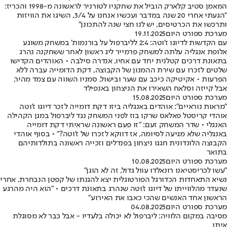
המאמן סטיב קלארק הוביל את שחקניו לטורניר לראשונה מ-1998 והכריז:
"הגעתי אחרי 20 שנה במדבר ועכשיו אנחנו על 3/4, השיגו את הוויזות
ותרכשו את הכרטיסים, יש לנו חצי שנה להתכונן"
מערכת ספורט היום
19.11.2025
עם הקדשות לדיוגו ז'וטה: 2:4 לליברפול על בורנמות' במשחק משוגע
אלופת אנגליה עלתה למשחק פרמייר ליג ראשון לאחר ששחקנה נהרג
בתאונת דרכים קטלנית יחד עם אחיו, אנדרה סילבה • האוהדים הקדישו
שלטים לזכרו עם שירת ההמנון של הקבוצה, דקת הדומייה עברה ללא
הפרעות • אקיטיקה כיכב עם שער ובישול, סמניו השווה עם צמד מהיר,
אבל קייזה וסלאח השאירו את הניצחון באנפילד
מערכת ספורט היום
15.08.2025
"מראות נוראיים": אוהדים באנגליה ביזו דקת דומייה לזכר דיוגו ז'וטה
אוהדי קריסטל פאלאס שרקו בוז לפני המשחק נגד ליברפול במגן הקהילה
האנגלי • שדר המשחק זעם: "זו פעם ראשונה שראיתי דקת דומייה
באנגליה שלא מגיעה לסיומה, אז דווקא לזכרו של ז'וטה?" • בסוף אוהדי
הקבוצה הלונדונית חגגו ניצחון בפנדלים וזכייה ראשונה בתולדותיהם
בתואר
מערכת ספורט היום
10.08.2025
"עשו לכריסטיאנו רונאלדו עוול גדול, זה לא הוגן"
נשיא התאחדות הכדורגל הפורטוגלית יצא להגנתו של קפטן הנבחרת, אחרי
שנעדר מהלווייתו של דיוגו ז'וטה שנהרג בתאונת דרכים • "הוא היה מהרגע
הראשון אחד האנשים שהכי כאבו את האירוע"
מערכת ספורט היום
04.08.2025
מסיבה במקום הלוויה: ליברפול לא יכולה בלעדיו - אבל כבר לא מסוגלת
איתו