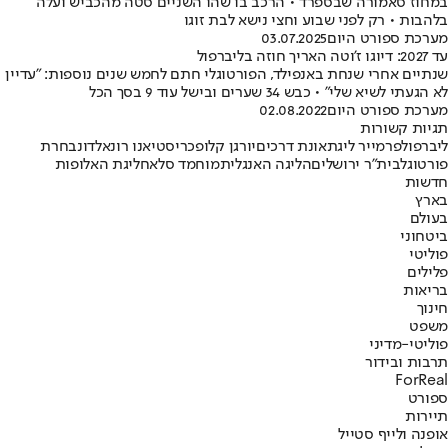
במחוז סאמורה שבספרד • הרכב בו שהו השניים סטה מהכביש ועלה
בלהבות • רק לפני שבוע וחצי נישא לבת זוגו
מערכת ספורט היום
03.07.2025
עד 2027: דיוגו ז'וטה האריך חוזה בליברפול
שנתיים אחרי שנחת באנפילד, הפורטוגלי חתם לחמש שנים נוספות: "עדיין
לא הגעתי לשיא שלי" • כבש 34 שערים ובישל עוד 9 בסך הכל
מערכת ספורט היום
02.08.2022
תגיות קשורות
ליברפול
פרמייר ליג
תאונת דרכים
יורגן קלופ
כריסטיאנו רונאלדו
נבחרת
פורטוגל
בית"ר ירושלים
הליגה האנגלית
מוחמד סלאח
ליגת האלופות
חדשות
בארץ
בעולם
ביטחוני
פוליטי
פלילים
בריאות
חינוך
משפט
פוליטי-מדיני
תרבות ובידור
ForReal
ספורט
תיירות
אופנה ולייף סטייל