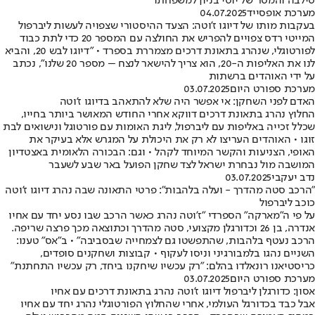
סילבה והמסר של יוסי בניון למשפחתו
מערכת אופסייד
04.07.2025
בעקבות מותו של דיוגו ז'וטה: הצעד ההיסטורי שצפויה לעשות ליברפול
המייטי רדס צפויים להפריש את החולצה עם המספר 20 כדי לתת כבוד
לפורטוגלי, שנהרג בתאונת דרכים מצמררת בספרד • "דיוגו לבש 20, והביא
לנו את האליפות ה-20, הוא צריך להישאר לנצח – מספר 20 שלנו", נכתב
על ידי האוהדים ברשתות
מערכת ספורט היום
03.07.2025
האדם לפני השחקן: אי אפשר היה שלא להתאהב בדיוגו ז'וטה
החלוץ נהרג בתאונת דרכים דווקא אחרי החודש המאושר ביותר בחייו,
שכלל זכייה באליפות עם ליברפול, ליגת האומות עם פורטוגל ונישואים לבת
זוגו • האוהדים העריצו לא רק את היכולת על המגרש אלא בעיקר את
האופי, הצניעות והקשר המיוחד לקהל • וגם: הבכורה הלאומית באצטדיון
המושבה מול נבחרת ישראל לצד שחקן הפועל באר שבע לשעבר
נדב יעקבי
03.07.2025
"הרכב סטה מהדרך - ועלה בלהבות": פרטי התאונה שבה נהרג דיוגו ז'וטה
כוכב ליברפול
על פי ה"מארקה" הספרדי "ז'וטה נהרג כאשר הרכב שבו נסע יחד עם אחיו
אנדרה, בן 26 וכדורגלן מקצועי, סטה מהדרך וכתוצאה מכך פרצה שריפה.
הרכב נעטף בלהבות, שהתפשטו גם לצמחייה שבסביבה" • ב"אס" טענו:
השניים נהגו בלמבורגיני וניסו לעקוף • קבוצות ושחקנים סופדים,
כריסטיאנו רונאלדו בהלם: "רק עכשיו שיחקנו ביחד, רק עכשיו התחתנת"
מערכת ספורט היום
03.07.2025
אסון: כדורגלן ליברפול דיוגו ז'וטה נהרג בתאונת דרכים עם אחיו
אבל כבד בכדורגל העולמי, אחרי שהחלוץ הפורטוגלי נהרג יחד עם אחיו