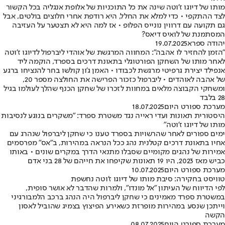
מותו של דיוגו ז'וטה שינה את כל התוכניות של אלופת אנגליה בכל הקשור
לצד ההתקפי • כדי למלא את החלל, היא רודפת אחרי חלוצים בולטים, אבל
גם תקועה עם דרווין נונייס הפלופ • אז למה היא לא תצטער על העזיבה
המסתמנת של לואיס דיאס?
יהודה ספרא
19.07.2025
"הזמן להחזיר לו אהבה": המחווה המרגשת של אוהדי ליברפול לדיוגו ז'וטה
לאחר מותו של השחקן הפורטוגלי בתאונת דרכים בספרד, הוקמה ליד
אנפילד יצירת גרפיטי מרגשת לכבודו • האמן ג'ון קולשו בחר להנציחו ברגע
של אהבה לאוהדים • ליברפול כזכור הפרישה את החולצה מספר 20,
ומשחקי הקבוצה מלאים במחוות לזכרו של שחקן הכנף שהלך לעולמו בגיל
28 בלבד
מערכת ספורט היום
18.07.2025
היסטורית תאונות ועדי ראייה נגד משטרת ספרד: "משקרים בנוגע לנסיבות
מותו של דיוגו ז'וטה"
ימים ספורים לאחר שהרשויות בספרד טענו כי שחקן ליברפול שנהרג עם
אחיו בתאונת דרכים קטלנית נהג ככל הנראה במהירות, ב"אס" מפרסמים
אמירות של נהגים מקומיים שסבלו מתנאי הדרך במקרים שונים • באותו
כביש מאז 2023, היו 19 תאונות שקיפחו את חייהם של 28 בני אדם
מערכת ספורט היום
10.07.2025
טוויסט בחקירה: סיבת מותו של דיוגו ז'וטה נחשפת
לפי הדיווח של העיתון "אל מונדו", ולמרות שהדבר לא אושר סופית,
במשטרת ספרד מאמינים כי שחקן ליברפול היה הנהג ברכב הלמבורגיני
וייתכן שנסע במהירות מופרזת כשאירע הפיצוץ בצמיג שהוביל לאסון
הקשה
מערכת ספורט היום
08.07.2025