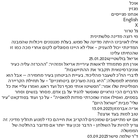
אוכל
מגזין
אנחנו מגייסים
English
X
גל טרור
מי רוצה מדינה פלשתינית
אילו לאויבינו היתה מדינה של ממש, בעלת מנגנונים ויכולות שהמבנה
המדינתי יכול להעניק - אולי לא היינו מסוגלים לקום אחרי מכה כמו זו
שהנחיתו עלינו
אריאל בולשטיין
25.01.2024
אורן חזן מתמודד לראשות עיריית אריאל ומזהיר: "ההכרזה עליה כעיר
אוניברסיטאית תקבור את ההתיישבות"
לדברי הח"כ לשעבר מהליכוד, בעיית הביטחון בעיר מחמירה – אבל הוא
מחמיא לממשלה: "היא בונה מערכים ביטחוניים" • על תחילת הקריירה
הפוליטית שלו אמר: "הפשיטו אותי מכף רגל ועד ראש, ואמרו עליי את כל
הדברים הכי נוראיים שאפשר להגיד על בן אדם, מסחר בנשים וסחר
בסמים, ואפילו אמרו שמכרתי סודות למאפיה" • על כך ועוד בפודקאט "עיר
שלי" מבית "ישראל היום"
אריה אברמזון
13.09.2023
טוב למות בעד ארצנו?
אם יש מתיישבים שמוכנים להקריב את חייהם כדי למנוע תהליך מדיני, זה
צריך להיות על השולחן • הדבר נכון עוד יותר אם מדובר בהחלטה של
הממשלה
ד"ר שלמה פישר
03.09.2023