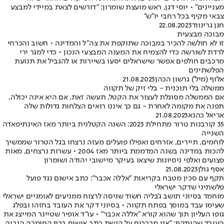
מעניינים" • יוסי דגן, ראש מועצת שומרון: "דורשים לצאת במיידי למבצע
צבאי מקיף בכל רחבי יו"ש"
חנן גרינווד
22.08.2023
מבוכה מבצעית
זו לא חולשה להכיר במבוכה שתוקפת את צה"ל והמדינה • חשוב והכרחי
לרדת לשורשה כדי להצמיח את המענה המבצעי הנכון • כדי למגר ירי
מרכבים חולפים אפשר שישראלים יסעו בשיירות או להגביל את תנועת
הפלשתינים
אלוף (מיל') גרשון הכהן
21.08.2023
ממשלה בלי תוכנית - בלי זיק של תקווה
אם הממשלה מסוגלת לעצור את הקטל, תעשה זאת, אם היא אינה יכולה,
תפנה את מקומה לאחרת - גם כך איננו רואים הצלחות גדולות שלה
אריאל כהנא
21.08.2023
35 קורבנות טרור מתחילת 2023: השנה הקטלנית ביותר מאז האינתיפאדה
השנייה
לוחמים, תיירים, אזרחים ואפילו פועלים מעזה נרצחו בגל הטרור שממשיך
להכות במדינה בשנה המדממת ביותר מאז 2004 • עשרות נרצחים, מאות
פצועים ואלפי ניסיונות שיצאו בעיקר מיישובי יהודה ושומרון
אסף גולן
21.08.2023
תקף עם סכין מטבח בקריאות "אללה אכבר": כתב אישום נגד פועל
פלשתיני שדקר ישראלי
מוחמד בסיוני תושב ג'בליה חשוד שניסה לרצוח ממניעים לאומניים ישראלי
שעימו עבד במוסך בפתח תקווה • בסיוני דקר את העובד בחזהו ובפלג
גופו העליון תוך שהוא קורא "אללה אכבר" • עו"ד אופיר שטיינר המייצג את
העובד שהותקף: "אנו מברכים על הגשת כתב אישום ברף החומרה הגבוה