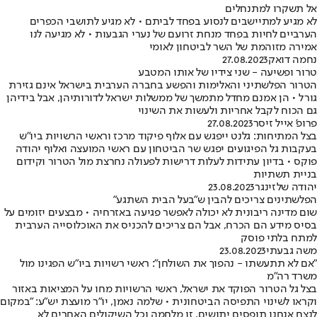
אל תשקרו למתנחלים
לא מגיע למתיישבים לנסוע בפחד לביתם • לא מגיע לתושבי הכפרים
הערביים לחיות בפחד מנחת זרועם של נערי הגבעות • לא מגיעה לנו
אמירה מזוהמת של השר לביטחון לאומי
נחמה דואק
27.08.2023
טרור ופשיעה - שני צידיו של אותו המטבע
הטרור הפלשתיני והאלימות והפשע בחברה הערבית בישראל אינם גזירת
גורל • הן אמנם מחדל מתמשך של ממשלות ישראל לדורותיהן, אבל בידיהן
גם הכוח לקבל אחריות ולעשות את השינוי
פרופ' אייל זיסר
27.08.2023
בצל המתיחות: גלנט ייפגש עם אלוף פיקוד מרכז וראשי הרשויות ביו"ש
בעקבות גל הפיגועים יפגש שר הביטחון עם ראשי המועצה ואלוף יהודה
פוקס • בדיון עתידות לעלות דרישות לפעולה נחרצת מול הטרור וקידום
בניית תשתיות
יהודה שלזינגר
23.08.2023
הפלשתינים צריכים להבין ש"בעל הבית השתגע"
שום מדינה ריבונית לא יכולה לאפשר פגיעה באזרחיה • מבצעים יזומים על
בסיס מידע הם הכרח, אבל הם צריכים להכניס את האוכלוסייה הערבית
למתח בלתי פוסק
משה גבעתי
23.08.2023
"אם לא תתעשתו - נהפוך את השולחן": ראשי רשויות ביו"ש הפגינו מול
משרד רה"מ
בצל גל הטרור הפוקד את ישראל, ראשי הרשויות מחו על המציאות באזור
וקראו לשינוי התפיסה הביטחונית • שלמה נאמן, יו"ר מועצת יש"ע: "במקום
לנצח אנחנו תופסים יתושים, זו מלחמה וכל השיקולים האחרים לא