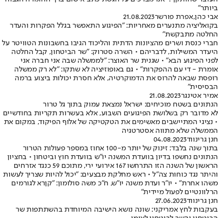
ביותר"
אבי כהן
,
אפרת פורשר
21.08.2023
בקואליציה מתנערים מאחריות: "הפיגוע התאפשר בגלל הפקרות והעדר
החלטה מתבקשת"
חברי כנסת ושרים מהציונות הדתית והליכוד הגיבו בחשבונות הטוויטר על
היעדר המשילות, לדבריהם • השרה סטרוק: "שר הביטחון, קבל החלטה
לפני הפיגוע הבא" • שגנית שר האוצר: "לממשלה שבה אני חברה אני
אומרת - די עם ההפקרות" • גם באופוזיציה לא שתקו: "לא רק ממשלה
רופסת שבאה להרוס את הדמוקרטיה, אלא חסרת יכולות ביצוע ברמה
הבסיסית"
אמיר אטינגר
21.08.2023
הנתונים בשטח מוכיחים: ישראל נמצאת עמוק בתוך גל טרור
לא מדובר רק בשלושת הפיגועים השבוע, אלא בעשרות תקריות בחודשיים
• נציגי המתיישבים מאשימים את הטקטיקה של אלוף הפיקוד, במקום את
הממשלה שלא מתווה אסטרטגיה
חנן גרינווד
04.08.2023
בתוך שנה בלבד: זינוק של יותר מ-100 אחוז במספר פעולות הטרור
הנתונים נחשפו בדיון בוועדת המשנה יו"ש בוועדת חוץ וביטחון • בחציון
הראשון של השנה הזו התרחשו 167 אירועי ירי, מתוכם 59 כנגד אזרחים
והיתר נגד כוחות צה"ל • ראש מחלקת מבצעים: "יכול להיות שצריך לעשות
משהו אחרת" • יו"ר ועדת משנה יו"ש, ח"כ משה סולומון: "קןרא לגורמים
הרלוונטיים לפעול מיידית"
חנן גרינווד
27.06.2023
בעקבות לחץ אמריקני: שונה נושא הישיבה המיוחדת בהשתתפות שר