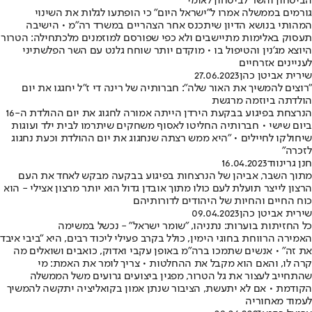
הביטחון והשר לביטחון לאומי
גורמים בממשלה אמרו ל"ישראל היום" כי הופתעו לגלות את השינוי
המהותי בנושא הדיון שיתכנס אחר הצהריים במשרד רה"מ • הישיבה
תעסוק באלימות מתיישבים ולא כפי שפורסם למוזמנים מלכתחילה: הטרור
היוצא מג'נין והטיפול בו • מוקדם יותר שוחח גלנט עם השר הפלשתיני
לעניינים אזרחיים
שירית אביטן כהן
27.06.2023
"רוצים להמשיך את האור שלה": חברותיה של רינה די ז"ל יחגגו את יום
הולדתה ביוזמה מרגשת
הנרצחת בפיגוע בבקעת הירדן הייתה אמורה לחגוג את יום ההולדת ה-16
ביום שישי • חברותיה החליטו לאסוף משחקים שיתרמו לבית ילד ועוגות
שיחולקו לחיילים • "היא ממש רצתה שנחגוג את יום ההולדת וכעת נחגוג
לזכרה"
חנן גרינווד
16.04.2023
מתוך השבר, אביהן של הנרצחות בפיגוע בבקעה מבקש לאחד את העם
הרצון לייצר תועלת לעם כולו מתוך אובדן גדול הוא יותר מרצון אצילי - הוא
כוח החיים והחיות של היהודים לדורותיהם
שירית אביטן כהן
09.04.2023
כל החזיתות בוערות: נתניהו, "שומר ישראל" - נכשל במשימה
האמירה הרווחת בחוגי הימין, כולל בקרב פעילי ליכוד רבים, היא "ביבי איבד
את זה" • אנשים שתמכו ברה"מ באופן עקבי ואדוק, כואבים ושואלים מה
קרה לו, והאם הוא מקבל את ההחלטות • צריך לומר את האמת: מי
שהתחייב לעצור את גל הטרור, מפגין ביצועים גרועים משל הממשלה
הקודמת • אם לא יתעשת, הציבור שנתן אמון בקואליציה יתקשה להמשיך
לעמוד מאחוריה