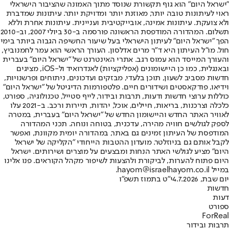
"ישראל היום" הוא גוף תקשורת שנוסד מתוך האמונה שהציבור הישראלי
ראוי לעיתונות טובה יותר, מאוזנת יותר ומדויקת יותר. עיתונות שמדברת
ולא צועקת. עיתונות אמינה, אובייקטיבית ועניינית. עיתונות אחרת וללא
תשלום. המהדורה המודפסת הראשונה פורסמה ב-30 ביולי 2007, וב-2010
הפך "ישראל היום" לעיתון הישראלי בעל שיעור החשיפה הגבוה ביותר בימי
חול. מו"ל העיתון היא ד"ר מרים אדלסון. העורך הראשי הוא עמר לחמנוביץ,
והעורך המייסד הוא עמוס רגב. אתרי האינטרנט של "ישראל היום" בעברית
ובאנגלית, כמו כן היישומונים (אפליקציות) לאנדרואיד ול-iOS, מציגים
חדשות מסביב לשעון, תוכן בלעדי, מבזקים ועדכונים, ניתוחים ופרשנויות,
וידיאו, פודקאסטים ושידורים חיים. פלטפורמות הדיגיטל של "ישראל היום"
כוללות ערוצי חדשות ודעות, תרבות ובידור, לייף סטייל, טכנולוגיה, ספורט,
כלכלה וצרכנות, בריאות, חיילים, אוכל, יהדות, תיירות ורכב. ב-2021 עלו
לאוויר האתר החדש והיישומון החדש של "ישראל היום" בעברית, במטרה
לספק לגולשים חוויה מהירה, עדכנית, בטוחה ונוחה. תכני המהדורה
המודפסת של העיתון זמינים גם באתר, במהדורה יומית מקוונת, ואפשר
לקבל אותם גם בניוזלטר. מועדון ההטבות הייחודי "הקליקה של ישראל
היום" מציע לגולשי האתר הנחות ומבצעים על מוצרים ושירותים. ישראל
היום פתוח להערות, לביקורת ולהצעות לשיפור מקהל הקוראים. פנו אלינו
במייל hayom@israelhayom.co.il.
יום שבת, 4.7.2026
י"ט בתמוז תשפ"ו
חדשות
דעות
ספורט
ForReal
תרבות ובידור