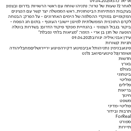
אריאל כהנא
09.04.2023
לאחר 72 שעות של טרור: נתניהו שוחח עם ראשי הרשויות בדרום ובצפון
בעקבות המתיחות הביטחונית, ראש הממשלה יצר קשר עם הנציגים
המקומיים במוקדי ההסלמה של הימים האחרונים • על הפרק: הבטחה
לקדם התוכנית הממשלתית למיגון יישובי העוטף • בתום חג הפסח -
ביקור בגבול הצפוני • בהנחיית מפקד פיקוד הדרום: בשדרות בוטלה
הופעה של חנן בן ארי • הזמר: "מציאות בלתי נסבלת"
עידן אבני
,
איליה יגורוב
09.04.2023
תגיות קשורות
פיגוע
בנימין נתניהו
תל אביב
פיגוע דקירה
פיגוע ירי
ירושלים
מחבל
יהודה
ושומרון
גל פיגועים
יואב גלנט
חדשות
בארץ
בעולם
ביטחוני
פוליטי
פלילים
בריאות
חינוך
משפט
פוליטי-מדיני
תרבות ובידור
ForReal
ספורט
תיירות