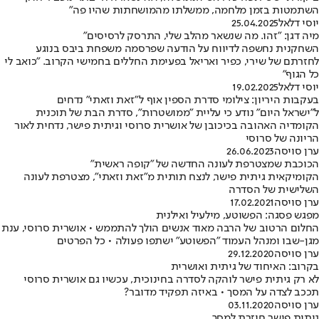
השתמטות בזמן מלחמה, ממשלתו מהמושחתות שהיו פה"
יוסי דלאל
25.04.2025
מיה דגן: "זהו. מה שנשאר מהלב שלי, התרסק לרסיסים"
השחקנית נחשפה לדיווח על הודעה שפרסמה משפחת ביבס בנוגע
לחזרתם של שירי, כפיר ואריאל בפעימת החללים בחמישי הקרוב. "כואב לי
כל הגוף"
יוסי דלאל
19.02.2025
בעקבות היריון: צילומי סדרת הספין אוף ל"זאת וזאתי" נדחים
ל"ישראל היום" נודע כי עליית "ממושטרות", סדרת הבת של תוכנית
הקומדיה האהובה בכיכובן של אושרית סרוסי וגיתית פישר, נדחית לאור
הריונה של סרוסי
ערן סויסה
26.06.2023
הכוכבת שמצטרפת לעונה החדשה של "קופה ראשית"
הקומיקאית גיתית פישר, לנצח תותית מ"זאת וזאתי", מצטרפת לעונה
השלישית של הסדרה
ערן סויסה
17.02.2021
מפגש פסגה: הפשוטע, מילעיל ואילנית
החלום הרטוב של הרבה מאוד אנשים הולך להתממש • אושרית סרוסי, ענת
מגן-שבו ומנהל העמוד "הפשוטע" ישתפו פעולה • כל הפרטים
ערן סויסה
29.12.2020
בקרוב: האיחוד של גיתית ואושרית
לא רק גיתית פישר לוהקה לסדרה בחינוכית, עכשיו גם אושרית סרוסי
תככב לצדה על המסך • באיזה תפקיד מדובר?
ערן סויסה
03.11.2020
גיתית פישר חוזרת למסך