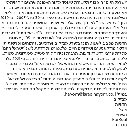
"ישראל היום" הוא גוף תקשורת שנוסד מתוך האמונה שהציבור הישראלי
ראוי לעיתונות טובה יותר, מאוזנת יותר ומדויקת יותר. עיתונות שמדברת
ולא צועקת. עיתונות אמינה, אובייקטיבית ועניינית. עיתונות אחרת וללא
תשלום. המהדורה המודפסת הראשונה פורסמה ב-30 ביולי 2007, וב-2010
הפך "ישראל היום" לעיתון הישראלי בעל שיעור החשיפה הגבוה ביותר בימי
חול. מו"ל העיתון היא ד"ר מרים אדלסון. העורך הראשי הוא עמר לחמנוביץ,
והעורך המייסד הוא עמוס רגב. אתרי האינטרנט של "ישראל היום" בעברית
ובאנגלית, כמו כן היישומונים (אפליקציות) לאנדרואיד ול-iOS, מציגים
חדשות מסביב לשעון, תוכן בלעדי, מבזקים ועדכונים, ניתוחים ופרשנויות,
וידיאו, פודקאסטים ושידורים חיים. פלטפורמות הדיגיטל של "ישראל היום"
כוללות ערוצי חדשות ודעות, תרבות ובידור, לייף סטייל, טכנולוגיה, ספורט,
כלכלה וצרכנות, בריאות, חיילים, אוכל, יהדות, תיירות ורכב. ב-2021 עלו
לאוויר האתר החדש והיישומון החדש של "ישראל היום" בעברית, במטרה
לספק לגולשים חוויה מהירה, עדכנית, בטוחה ונוחה. תכני המהדורה
המודפסת של העיתון זמינים גם באתר, במהדורה יומית מקוונת, ואפשר
לקבל אותם גם בניוזלטר. מועדון ההטבות הייחודי "הקליקה של ישראל
היום" מציע לגולשי האתר הנחות ומבצעים על מוצרים ושירותים. ישראל
היום פתוח להערות, לביקורת ולהצעות לשיפור מקהל הקוראים. פנו אלינו
במייל hayom@israelhayom.co.il.
מבזקים
חדשות
אוכל
תשחץ
ForReal
תרבות