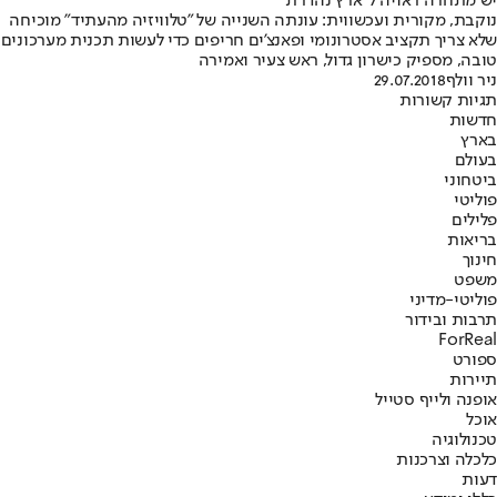
יש מתחרה ראויה ל"ארץ נהדרת"
נוקבת, מקורית ועכשווית: עונתה השנייה של "טלוויזיה מהעתיד" מוכיחה
שלא צריך תקציב אסטרונומי ופאנצ'ים חריפים כדי לעשות תכנית מערכונים
טובה, מספיק כישרון גדול, ראש צעיר ואמירה
ניר וולף
29.07.2018
תגיות קשורות
חדשות
בארץ
בעולם
ביטחוני
פוליטי
פלילים
בריאות
חינוך
משפט
פוליטי-מדיני
תרבות ובידור
ForReal
ספורט
תיירות
אופנה ולייף סטייל
אוכל
טכנולוגיה
כלכלה וצרכנות
דעות