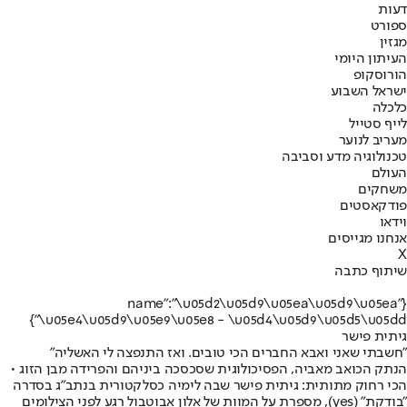
דעות
ספורט
מגזין
העיתון היומי
הורוסקופ
ישראל השבוע
כלכלה
לייף סטייל
מעריב לנוער
טכנולוגיה מדע וסביבה
העולם
משחקים
פודקאסטים
וידאו
אנחנו מגייסים
X
שיתוף כתבה
{"name":"\u05d2\u05d9\u05ea\u05d9\u05ea
\u05e4\u05d9\u05e9\u05e8 - \u05d4\u05d9\u05d5\u05dd"}
גיתית פישר
"חשבתי שאני ואבא החברים הכי טובים. ואז התנפצה לי האשליה"
הנתק הכואב מאביה, הפסיכולוגית שסכסכה ביניהם והפרידה מבן הזוג •
הכי רחוק מתותית: גיתית פישר שבה לימיה כסלקטורית בנתב"ג בסדרה
"בודקת" (yes), מספרת על המוות של אלון אבוטבול רגע לפני הצילומים