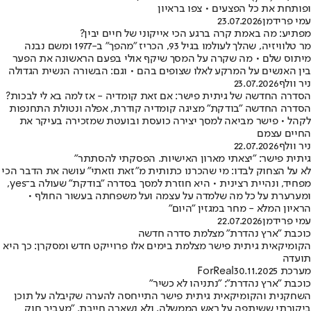
ופותחת את כל הפצעים • צפו בראיון
עמי פרידמן
23.07.2026
מפתיע: מה באמת קרה ברגע הכי אייקוני של חיים יבין?
מר טלוויזיה, שהלך לעולמו בגיל 93, הכריז "מהפך" ב-1977 ומשם נבנה
מיתוס שלם • מה שקרה על המסך שיקף אולי בפעם הראשונה את הפער
בין האנשים על המרקע לאלו שצופים בהם • וגם: הבשורה הנשית הגדולה
ניר וולף
23.07.2026
הסדרה החדשה של גיתית פישר: אם זאת קומדיה - אז למה בא לי לבכות?
הסדרה החדשה "בודקת" מציגה קומדיה קודרת, אפלה ונטולת התחנפות
לקהל • פישר מביאה למסך יצירה כועסת ובועטת שמזכירה בעיקר את
החיים עצמם
ניר וולף
22.07.2026
גיתית פישר: "יצאתי מארון האישיות. הפסקתי להסתתר"
לא על הצחוק לבדו: מי שהכרנו כתותית מ"זאת וזאתי" עושה את הדבר הכי
מפחיד, ונהיית רצינית • היא חוזרת למסך בסדרה "בודקת" שעולה ב־yes,
ומערערת על כל מה שלמדה על עצמה ועל משפחתה בעשור החולף •
הראיון המלא - מחר במגזין "היום"
עמי פרידמן
22.07.2026
כוכבת "ארץ נהדרת" מצלמת סדרה חדשה
הקומיקאית גיתית פישר מצלמת בימים אלו פרוייקט חדש ומסקרן: כך היא
תועדה
מערכת ForReal
30.11.2025
כוכבת "ארץ נהדרת": "נתניהו לא כשיר"
השחקנית והקומיקאית גיתית פישר התייחסה להערה שקיבלה על תוכן
ביקורתי ששיתפה על ראש הממשלה, ולא נשארה חייבת. "מעביר חוק