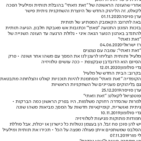
אחרי שהעונה הראשונה של "זאת וזאתי" בהובלת תותית ומילעיל הפכה
לקאלט, זה הליהוק החדש של היוצרת והשחקנית גיתית פישר
ערן סויסה
01.11.2020
באה לתרום: הקאמבק המפתיע של תותית
בזכות המנון התנועה "פאוץ'" וכתובות אש מאבקת חלבון, הגיעה תותית
להתנדב בארגון הנוער הגאה איגי • גלולת הרגעה עד העונה השנייה של
"זאת וזאתי"
רז ישראלי
04.06.2020
"זאת וזאתי": עמבה עם נצנצים
מלעיל ותותית הצליחו לרענן לנו את המסך עם משהו אחר ושונה • פרק
הסיום הוא הדובדבן שבקצפת - ככה עושים טלוויזיה
גדי סולומון
12.01.2020
בקרוב: הבית החדש של מלעיל
הקומדיה "זאת וזאתי" מסתמנת להיות תוכניות קאלט והצלחתה מתבטאת
גם בליהוקים מעניינים של השחקניות הראשיות
ערן סויסה
25.12.2019
פוטנציאל לקאלט: "זאת וזאתי"
למרות שהסדרה רחוקה משלמות, היו בפרק הראשון כמה הברקות •
גיתית ואושרית, קומיקאיות חדשות על המסך, מביאות משהו שונה
גדי סולומון
10.11.2019
חמודות מתוקות מגיעות לטלוויזיה
יש להן סוכן פח זבל, הן בעצמן נטולות כל כישרון או יכולת, אבל סוללת
הסלבס שמשתפים איתן פעולה מפצה על הכל • תכירו את תותית ומילעיל
לי מור
07.11.2019