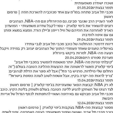
ושכרו ישודרג משמעותית
תומר גבעתי
01.05.2026
מכבי תל אביב פתחה במו"מ עם אחד מכוכביה להארכת חוזה | פרסום
ראשון
לאור העניין הרב שגובר סביבו, גם מהיורוליג וגם מה-NBA, הצהובים
רוצים להשאיר את ג'ימי קלארק • צפוי לקבל שדרוג משמעותי • המועדון
האריך לאחרונה את חוזיהם של וויל ריימן וג'יילן הורד, ונמצא במשא ומתן
גם עם איפה לונדברג
תומר גבעתי
29.04.2026
דיווח דרמטי: ההחלטה של כוכב מכבי תל אביב לגבי עתידו
באיטליה טוענים שאחד מעמודי התווך של הצהובים יעזוב רק במידה ויקבל
הצעה מה-NBA, למרות ביקוש ביורוליג
מערכת ספורט היום
20.04.2026
"קיבלתי פניות מה-NBA, יותר מאשמח להמשיך במכבי תל אביב"
ג'ימי קלארק מאשר לראשונה את ההצעות מהליגה הטובה בעולם ("זה
החלום שלי מילדות, מרגיש בר מזל") אבל לא סוגר את הדלת לצהובים:
"צריך לראות מה יקרה בקיץ, אבל אשמח לשוב לעונה נוספת בישראל"
תומר גבעתי
13.04.2026
לא רק NBA: קבוצת הפאר שמעוניינת בג'ימי קלארק | פרסום ראשון
לצד רצונו של השחקן להגיע לליגה הטובה בעולם ולשחק בליגת הקיץ, כוכב
מכבי תל אביב מבוקש גם באירופה ועשוי להתפתות לכסף הגדול של אריות
היבשת
תומר גבעתי
12.04.2026
מספר קבוצות מה-NBA בעקבות ג'ימי קלארק | פרסום ראשון
כוכב מכבי תל אביב, שעשה שיפור משמעותי בעונה האחרונה, צפוי לשחק