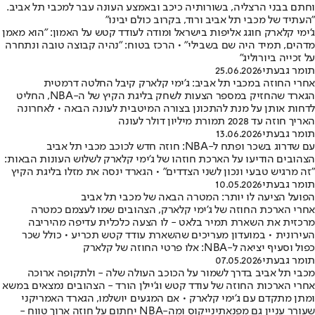
וחתם בבני הרצליה, בשורותיה כיכב ובאמצע העונה עבר למכבי תל אביב.
"העתיד של מכבי תל אביב ורוד, בקרוב כולם יבינו"
ג'ימי קלארק חוגג אליפות בישראל ומודה לעודד קטש על האמון: "הוא מאמן
מדהים, תמיד היה שם בשבילי" • הרכז בטוח: "נהיה קבוצה טובה ונתחרה
על זכייה ביורוליג"
תומר גבעתי
25.06.2026
אחרי החוזה במכבי תל אביב: ג'ימי קלארק קיבל החלטה דרמטית
הגארד שהחזיק במספר הצעות לשחק בליגת הקיץ של ה-NBA, החליט
לדחות אותן על מנת להתכונן בצורה המיטבית לעונה הבאה • לאחרונה
האריך חוזה עד 2028 תמורת מיליון דולר לעונה
תומר גבעתי
13.06.2026
עם שדרוג בשכר ופתח ל-NBA: חוזה חדש לכוכב מכבי תל אביב
הצהובים הודיעו על הארכת חוזהו של ג'ימי קלארק לשלוש העונות הבאות:
"זה מרגיש טבעי ונכון לשני הצדדים" • הגארד ינסה את מזלו בליגת הקיץ
תומר גבעתי
10.05.2026
הפועל הציעה לו יותר: המטרה הבאה של מכבי תל אביב
אחרי הארכת החוזה של ג'ימי קלארק, הצהובים שמו לעצמם כמטרה
מרכזית את השארת תמיר בלאט - לו הצעה כלכלית עדיפה מהיריבה
העירונית • במועדון מעריכים שהשארת עודד קטש תכריע • כולל שכר
כפול וסעיף יציאה ל-NBA: אלו פרטי החוזה של קלארק
תומר גבעתי
07.05.2026
מכבי תל אביב בדרך לשמור על הכוכב העולה שלה - ולתקופה ארוכה
אחרי הארכות החוזה של עודד קטש וג'יילן הורד - הצהובים נמצאים במשא
ומתן מתקדם עם ג'ימי קלארק • אם המגעים יושלמו, הגארד האמריקני
שעורר עניין גם מפנאתינייקוס ומה-NBA יחתום על חוזה ארוך טווח -