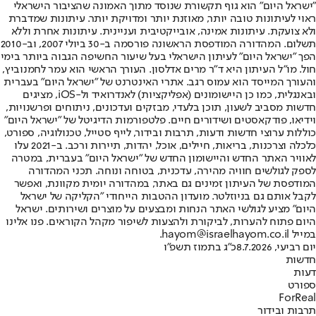
"ישראל היום" הוא גוף תקשורת שנוסד מתוך האמונה שהציבור הישראלי
ראוי לעיתונות טובה יותר, מאוזנת יותר ומדויקת יותר. עיתונות שמדברת
ולא צועקת. עיתונות אמינה, אובייקטיבית ועניינית. עיתונות אחרת וללא
תשלום. המהדורה המודפסת הראשונה פורסמה ב-30 ביולי 2007, וב-2010
הפך "ישראל היום" לעיתון הישראלי בעל שיעור החשיפה הגבוה ביותר בימי
חול. מו"ל העיתון היא ד"ר מרים אדלסון. העורך הראשי הוא עמר לחמנוביץ,
והעורך המייסד הוא עמוס רגב. אתרי האינטרנט של "ישראל היום" בעברית
ובאנגלית, כמו כן היישומונים (אפליקציות) לאנדרואיד ול-iOS, מציגים
חדשות מסביב לשעון, תוכן בלעדי, מבזקים ועדכונים, ניתוחים ופרשנויות,
וידיאו, פודקאסטים ושידורים חיים. פלטפורמות הדיגיטל של "ישראל היום"
כוללות ערוצי חדשות ודעות, תרבות ובידור, לייף סטייל, טכנולוגיה, ספורט,
כלכלה וצרכנות, בריאות, חיילים, אוכל, יהדות, תיירות ורכב. ב-2021 עלו
לאוויר האתר החדש והיישומון החדש של "ישראל היום" בעברית, במטרה
לספק לגולשים חוויה מהירה, עדכנית, בטוחה ונוחה. תכני המהדורה
המודפסת של העיתון זמינים גם באתר, במהדורה יומית מקוונת, ואפשר
לקבל אותם גם בניוזלטר. מועדון ההטבות הייחודי "הקליקה של ישראל
היום" מציע לגולשי האתר הנחות ומבצעים על מוצרים ושירותים. ישראל
היום פתוח להערות, לביקורת ולהצעות לשיפור מקהל הקוראים. פנו אלינו
במייל hayom@israelhayom.co.il.
יום רביעי, 8.7.2026
כ"ג בתמוז תשפ"ו
חדשות
דעות
ספורט
ForReal
תרבות ובידור