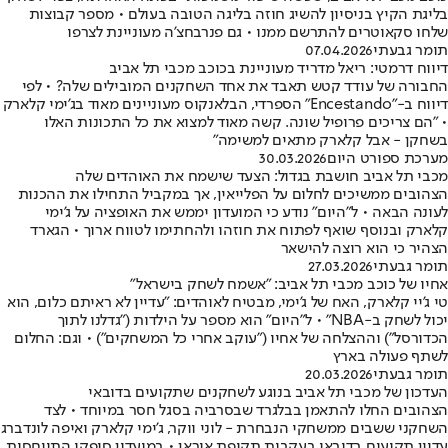
בליגת הקיץ בניסיון להשיג חוזה בליגה הטובה בעולם • מספר קבוצות
שלחו סקאוטרים להתרשם ממנו • גם פנרבחצ'ה מעוניינת לצרפו
תומר גבעתי
07.04.2026
דיווח דרמטי: ריאל מדריד מעוניינת בכוכב מכבי תל אביב
החבורה של עודד קטש תאבד את אחד השחקנים המובילים שלה? • לפי
דיווח ב-"Encestando" הספרדי, הבלאנקוס מעוניינים מאוד בג'ימי קלארק
• "הם צריכים פרופיל שונה. קשה מאוד למצוא את כל התכונות האלו
בשחקן - אבל קלארק מתאים למשימה"
מערכת ספורט היום
30.03.2026
מכבי תל אביב חושבת בגדול: הצעד שישמח את האוהדים שלה
הצהובים ממשיכים לחלום על הפלייאין, אך במקביל התחילו את ההכנות
לעונה הבאה • ל"היום" נודע כי המועדון יממש את האופציה על ג'ימי
קלארק ובנוסף שואף לפתוח את חוזהו ולהחתימו לטווח ארוך • הגארד
הצהיר כי הוא רוצה להישאר
תומר גבעתי
27.03.2026
אחיו של כוכב מכבי תל אביב: "אשמח לשחק בישראל"
טי ג'יי קלארק, האח של ג'ימי, מבטיח לאוהדים: "עדיין לא ראיתם כלום, הוא
יכול לשחק ב-NBA" • ל"היום" הוא מספר על הילדות ("גדלנו לתוך
הכדורסל") וההצלחה של אחיו ("עוקב אחרי כל המשחקים") • וגם: החלום
לשתף פעולה בארץ
תומר גבעתי
20.03.2026
העדכון של מכבי תל אביב בנוגע לשחקנים שתקועים בדובאי
הצהובים החלו להתאמן בבלגרד שבסרביה בסגל חסר במיוחד • לצד
השחקני ששבים ממשחקי הנבחרת - לוני ווקר, ג'ימי קלארק ואיפה לונדברג
עדיין תקועים בדובאי בעקבות תקיפת איראן • במועדון סיפקו התייחסות