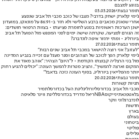
בנוגע למצבם
תומר גבעתי
03.03.2026
ג'ימי קלארק ישחק בדרבי? מצבו של כוכב מכבי תל אביב שנפצע
אחרי שנאנק מכאבים ברבע השלישי ולא חזר ב-86:91 על מונאקו, במועדון
ישנן הערכות ראשוניות בנוגע לחומרת פציעתו • בצוות הרפואי חושדים:
זה הגורם לפציעה, שקרתה שישה ימים לפני המפגש מול הפועל תל אביב
ביורוליג • ומתי יחזור איפה לונדברג?
תומר גבעתי
27.02.2026
"לעזוב? אני רוצה להישאר במכבי תל אביב שנים רבות"
ג'ימי קלארק הפך לכוכב של הצהובים וסגר מעגל עם זכייה בגביע המדינה
מול בני הרצליה קבוצתו הקודמת • ל"היום" הצהיר: "אוהב מאוד את
המקום וארצה להמשיך", והציב מטרות להמשך העונה: "יכולים להגיע רחוק
יותר מהפלייאין ביורוליג, בסוף העונה נזכה בדאבל"
תומר גבעתי
20.02.2026
תגיות קשורות
מכבי תל אביב בכדורסל
יורוליג
ליגת העל בכדורסל
תמיר
בלאט
פנאתינייקוס
NBA
ריאל מדריד בכדורסל
ליגת ווינר סל
איפה
לונדברג
לוני ווקר
חדשות
בארץ
בעולם
ביטחוני
פוליטי
פלילים