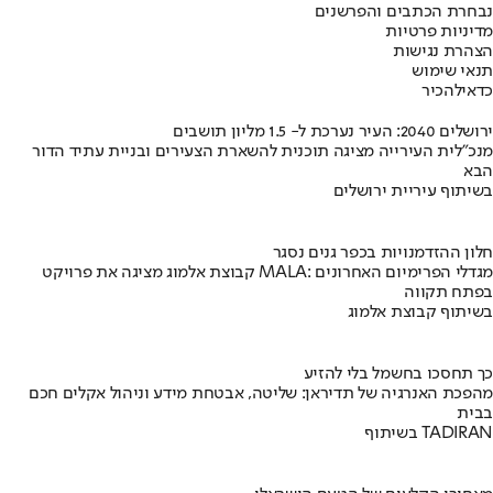
נבחרת הכתבים והפרשנים
מדיניות פרטיות
הצהרת נגישות
תנאי שימוש
כדאי
להכיר
ירושלים 2040: העיר נערכת ל- 1.5 מליון תושבים
מנכ"לית העירייה מציגה תוכנית להשארת הצעירים ובניית עתיד הדור
הבא
בשיתוף עיריית ירושלים
חלון ההזדמנויות בכפר גנים נסגר
קבוצת אלמוג מציגה את פרויקט MALA: מגדלי הפרימיום האחרונים
בפתח תקווה
בשיתוף קבוצת אלמוג
כך תחסכו בחשמל בלי להזיע
מהפכת האנרגיה של תדיראן: שליטה, אבטחת מידע וניהול אקלים חכם
בבית
בשיתוף TADIRAN