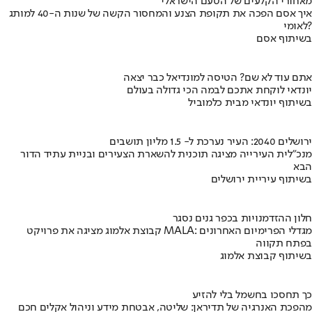
מאחורי הקלעים של הטעם הישראלי
איך אסם הפכה את תקופת הצנע והמחסור הקשה של שנות ה-40 למותג
לאומי?
בשיתוף אסם
אתם עוד לא שם? הטיסה למונדיאל כבר יצאה
יונדאי לוקחת אתכם לבמה הכי גדולה בעולם
בשיתוף יונדאי מבית כלמוביל
ירושלים 2040: העיר נערכת ל- 1.5 מליון תושבים
מנכ"לית העירייה מציגה תוכנית להשארת הצעירים ובניית עתיד הדור
הבא
בשיתוף עיריית ירושלים
חלון ההזדמנויות בכפר גנים נסגר
קבוצת אלמוג מציגה את פרויקט MALA: מגדלי הפרימיום האחרונים
בפתח תקווה
בשיתוף קבוצת אלמוג
כך תחסכו בחשמל בלי להזיע
מהפכת האנרגיה של תדיראן: שליטה, אבטחת מידע וניהול אקלים חכם