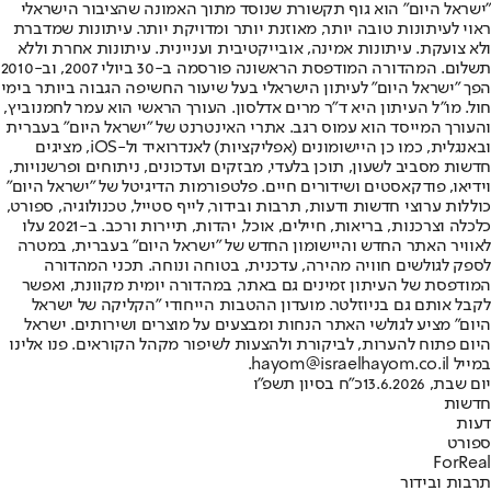
"ישראל היום" הוא גוף תקשורת שנוסד מתוך האמונה שהציבור הישראלי
ראוי לעיתונות טובה יותר, מאוזנת יותר ומדויקת יותר. עיתונות שמדברת
ולא צועקת. עיתונות אמינה, אובייקטיבית ועניינית. עיתונות אחרת וללא
תשלום. המהדורה המודפסת הראשונה פורסמה ב-30 ביולי 2007, וב-2010
הפך "ישראל היום" לעיתון הישראלי בעל שיעור החשיפה הגבוה ביותר בימי
חול. מו"ל העיתון היא ד"ר מרים אדלסון. העורך הראשי הוא עמר לחמנוביץ,
והעורך המייסד הוא עמוס רגב. אתרי האינטרנט של "ישראל היום" בעברית
ובאנגלית, כמו כן היישומונים (אפליקציות) לאנדרואיד ול-iOS, מציגים
חדשות מסביב לשעון, תוכן בלעדי, מבזקים ועדכונים, ניתוחים ופרשנויות,
וידיאו, פודקאסטים ושידורים חיים. פלטפורמות הדיגיטל של "ישראל היום"
כוללות ערוצי חדשות ודעות, תרבות ובידור, לייף סטייל, טכנולוגיה, ספורט,
כלכלה וצרכנות, בריאות, חיילים, אוכל, יהדות, תיירות ורכב. ב-2021 עלו
לאוויר האתר החדש והיישומון החדש של "ישראל היום" בעברית, במטרה
לספק לגולשים חוויה מהירה, עדכנית, בטוחה ונוחה. תכני המהדורה
המודפסת של העיתון זמינים גם באתר, במהדורה יומית מקוונת, ואפשר
לקבל אותם גם בניוזלטר. מועדון ההטבות הייחודי "הקליקה של ישראל
היום" מציע לגולשי האתר הנחות ומבצעים על מוצרים ושירותים. ישראל
היום פתוח להערות, לביקורת ולהצעות לשיפור מקהל הקוראים. פנו אלינו
במייל hayom@israelhayom.co.il.
יום שבת, 13.6.2026
כ"ח בסיון תשפ"ו
חדשות
דעות
ספורט
ForReal
תרבות ובידור