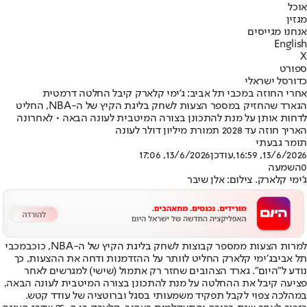
אוכל
מגזין
אנחנו מגייסים
English
X
ספורט
כדורסל ישראלי
אחרי החוזה במכבי תל אביב: ג'ימי קלארק קיבל החלטה דרמטית
הגארד שהחזיק במספר הצעות לשחק בליגת הקיץ של ה-NBA, החליט
לדחות אותן על מנת להתכונן בצורה המיטבית לעונה הבאה • לאחרונה
האריך חוזה עד 2028 תמורת מיליון דולר לעונה
תומר גבעתי
13/6/2026, 16:59
,עודכן
13/6/2026, 17:06
0
השמעה
ג'ימי קלארק. צילום: אלן שיבר
למרות הצעות ממספר קבוצות לשחק בליגת הקיץ של ה-NBA, כוכב
מכבי
תל אביב
ג׳ימי קלארק החליט לוותר על ההזדמנות ודחה את ההצעות, כך
נודע ל״היום״. גארד הצהובים שחזר רק אתמול (שישי) למגרשים לאחר
פציעה קיבל את ההחלטה על מנת להתכונן בצורה המיטבית לעונה הבאה,
במהלכה צפוי לקבל תפקיד משמעותי בסגל וברוטציה של עודד קטש.