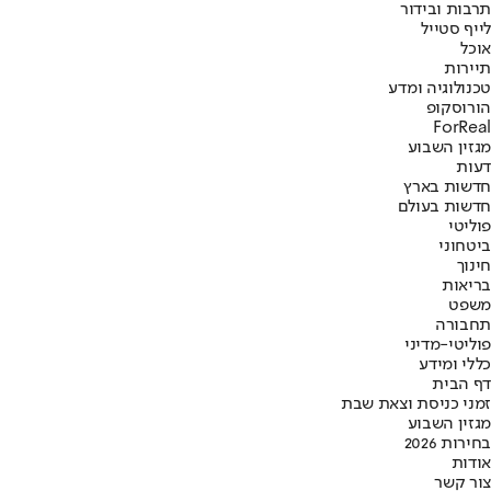
תרבות ובידור
לייף סטייל
אוכל
תיירות
טכנולוגיה ומדע
הורוסקופ
ForReal
מגזין השבוע
דעות
חדשות בארץ
חדשות בעולם
פוליטי
ביטחוני
חינוך
בריאות
משפט
תחבורה
פוליטי-מדיני
כללי ומידע
דף הבית
זמני כניסת וצאת שבת
מגזין השבוע
בחירות 2026
אודות
צור קשר