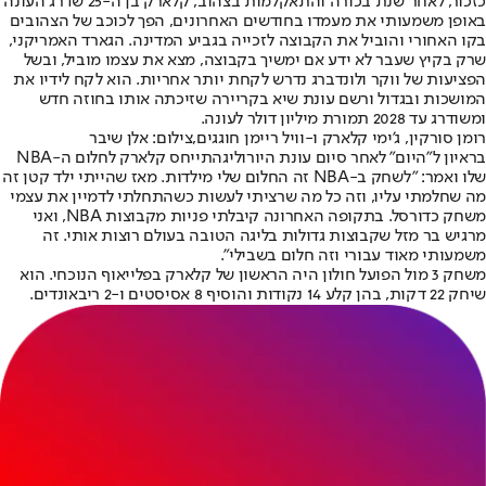
כזכור, לאחר שנת בכורה והתאקלמות בצהוב, קלארק בן ה-25 שדרג העונה
באופן משמעותי את מעמדו בחודשים האחרונים, הפך לכוכב של הצהובים
בקו האחורי והוביל את הקבוצה לזכייה בגביע המדינה. הגארד האמריקני,
שרק בקיץ שעבר לא ידע אם ימשיך בקבוצה, מצא את עצמו מוביל, ובשל
הפציעות של ווקר ולונדברג נדרש לקחת יותר אחריות. הוא לקח לידיו את
המושכות ובגדול ורשם עונת שיא בקריירה שזיכתה אותו בחוזה חדש
ומשודרג עד 2028 תמורת מיליון דולר לעונה.
רומן סורקין, ג'ימי קלארק ו-וויל ריימן חוגגים,צילום: אלן שיבר
בראיון ל״היום״ לאחר סיום עונת היורוליג
התייחס קלארק לחלום ה-NBA
שלו ואמר: ״לשחק ב-NBA זה החלום שלי מילדות. מאז שהייתי ילד קטן זה
מה שחלמתי עליו, וזה כל מה שרציתי לעשות כשהתחלתי לדמיין את עצמי
משחק כדורסל. בתקופה האחרונה קיבלתי פניות מקבוצות NBA, ואני
מרגיש בר מזל שקבוצות גדולות בליגה הטובה בעולם רוצות אותי. זה
משמעותי מאוד עבורי וזה חלום בשבילי״.
משחק 3 מול הפועל חולון היה הראשון של קלארק בפלייאוף הנוכחי. הוא
שיחק 22 דקות, בהן קלע 14 נקודות והוסיף 8 אסיסטים ו-2 ריבאונדים.