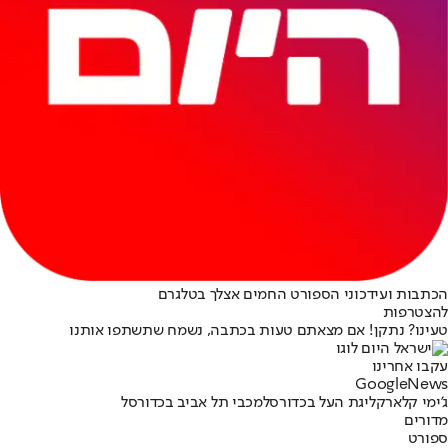
הכתבות ועידכוני הספורט החמים אצלך בטלגרם
להצטרפות
טעינו? נתקן! אם מצאתם טעות בכתבה, נשמח שתשתפו אותנו
עקבו אחרינו
G
o
o
g
l
e
News
ג'ימי קלארק
ליגת העל בכדורסל
מכבי תל אביב בכדורסל
מדורים
ספורט