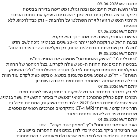
יותם דשא
09.06.2026
גלאי העשן הציל חיים: אם ובנה נמלטו משריפה בדירה בבנימין
דליקה פרצה בסלון בית בתל ציון • השכנים הזעיקו את כוחות הכיבוי
ולוחמי האש שהגיעו לזירה השתלטו על הלהבות - נזק כבד לרכוש, ללא
נפגעים
יותם דשא
07.06.2026
היישוב הוותיק משנה את שמו - כך הוא ייקרא
גבעת הראל, שהוקמה לפני יותר מ-20 שנים בבנימין, זוכה לשם חדש:
"משלב בין שורשיות הכרם לעוז הרוח, בין חקלאות ההר בעבר ובהווה"
יותם דשא
19.05.2026
"גיים צ'יינג'ר": "הנשק האסטרטגי" שמשנה את המפה ביו"ש
בבנימין חונכים את החווה ה-50 שעולה לקרקע, בצל המהפך של החוות
החקלאיות מיוזמות מקומיות למהלך מגובה ממשלתית: "כללי המשחק
השתנו" • רה"מ, שנמנע שנים מלעסוק בנושא, מבקש כעת לקדם עוד חוות
כדי להבטיח אחיזה בשטחים הפתוחים ביהודה ושומרון
יותם דשא
07.05.2026
לא רק במרכז: המתחם החדש לשיקום בבנימין עשוי לשנות חיים
המרכז יוקם כחלק מהמרכז הרפואי "נאנאשי" באזור התעשייה שער בנימין,
והוא צפוי להיפתח במהלך 2027 • לצד מרכז השיקום, המתחם יכלול גם
חדר מיון קדמי, שירותי MRI ו-CT מתקדמים ומרכזים רפואיים נוספים,
שירותים שעד כה לא היו זמינים באזור
יותם דשא
01.05.2026
העם האיראני יתקומם? כ"ץ: "מאמין שזה יקרה" | צפו
שר הביטחון ביקר בבנימין כדי לדון במיגוניות החסרות ביישובים,
והתייחס גם למשך המלחמה מול איראן ולתוצאותיה • בהתייחסות