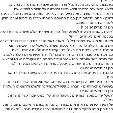
מבנימין
בעקבות ההארכה, פנה מנכ"ל ארגון חוננו, שמואל (זנגי) מידד, במכתב
לראש הממשלה נתניהו ודרש ממנו וכממונה על השב"כ להוציא את
החקירה מידי הארגון, זאת בשל ניגוד עניינים וניצול סמכויות השב"כ בניגוד
לחוק • היום יתקיים דיון בבית המשפט המחוזי מרכז בו ידרשו עורכי הדין
להסיר את איסור המפגש
חנן גרינווד
21.08.2025
"ידענו שאנחנו מגיעים לאירוע מול יהודים, ואמרתי שלא משנה, גם אם נהיה
בסכנת חיים, לא יורים ירי חי"
מאות ימי מילואים שירת סא"ל ג' מאז 7 באוקטובר, רובם בגזרת בנימין שבה
מוצב הגדוד שלו, אך למרות אינספור פעולות לסיכול טרור שביצעו הוא
וחייליו, דווקא עימות מול פעילי ימין קיצוני מטלטל את עולמו • כעת,
כשתמונתו מופצת תחת הכותרת "בוגד" ו"רוצח" וכשרעייתו נאלצת לעזוב
את ביתם בשל איומים, הוא שואב עידוד מהתמיכה שקיבל מהצבא ומראשי
ההתיישבות, ומקווה שמישהו יטפל בגורמים האלימים בגבעות יו"ש
חנן גרינווד
03.07.2025
טרגדיה בבנימין: שרד פיגוע בהיותו תינוק - נפצע קשה מנפילה למאגר
מים
מדובר בנער שהיה בן שנתיים כשהתרחש הפיגוע, אחד הזכורים ביותר
בעשורים האחרונים • חבריו ביקשו להתפלל להחלמתו ולרפואתו השלמה
חנן גרינווד
02.07.2025
״נטפל יחד בקומץ הפורעים": מפקד מחוז ש״י נפגש עם ראשי הרשויות
באיו"ש
על רקע האירועים האחרונים בגזרה, בהם התעמתו מתיישבים עם כוחות
הביטחון הגיע מפקד המחוז ניצב משה פינצ׳י להערכת מצב • "נמצה את