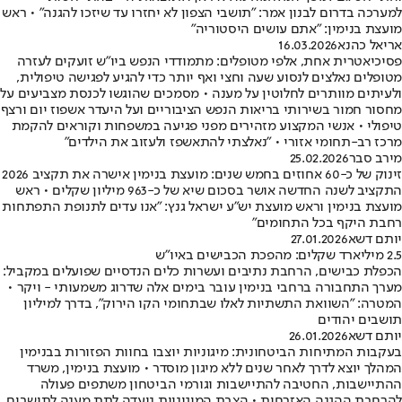
למערכה בדרום לבנון אמר: "תושבי הצפון לא יחזרו עד שיזכו להגנה" • ראש
מועצת בנימין: "אתם עושים היסטוריה"
אריאל כהנא
16.03.2026
פסיכיאטרית אחת, אלפי מטופלים: מתמודדי הנפש ביו"ש זועקים לעזרה
מטופלים נאלצים לנסוע שעה וחצי ואף יותר כדי להגיע לפגישה טיפולית,
ולעיתים מוותרים לחלוטין על מענה • מסמכים שהוגשו לכנסת מצביעים על
מחסור חמור בשירותי בריאות הנפש הציבוריים ועל היעדר אשפוז יום ורצף
טיפולי • אנשי המקצוע מזהירים מפני פגיעה במשפחות וקוראים להקמת
מרכז רב-תחומי אזורי • "נאלצתי להתאשפז ולעזוב את הילדים"
מירב סבר
25.02.2026
זינוק של כ-60 אחוזים בחמש שנים: מועצת בנימין אישרה את תקציב 2026
התקציב לשנה החדשה אושר בסכום שיא של כ-963 מיליון שקלים • ראש
מועצת בנימין וראש מועצת יש"ע ישראל גנץ: "אנו עדים לתנופת התפתחות
רחבת היקף בכל התחומים"
יותם דשא
27.01.2026
2.5 מיליארד שקלים: מהפכת הכבישים באיו"ש
הכפלת כבישים, הרחבת נתיבים ועשרות כלים הנדסיים שפועלים במקביל:
מערך התחבורה ברחבי בנימין עובר בימים אלה שדרוג משמעותי - ויקר •
המטרה: "השוואת התשתיות לאלו שבתחומי הקו הירוק", בדרך למיליון
תושבים יהודים
יותם דשא
26.01.2026
בעקבות המתיחות הביטחונית: מיגוניות יוצבו בחוות הפזורות בבנימין
המהלך יוצא לדרך לאחר שנים ללא מיגון מוסדר • מועצת בנימין, משרד
ההתיישבות, החטיבה להתיישבות וגורמי הביטחון משתפים פעולה
להרחבת ההגנה האזרחית • הצבת המיגוניות נועדה לתת מענה לתושבים