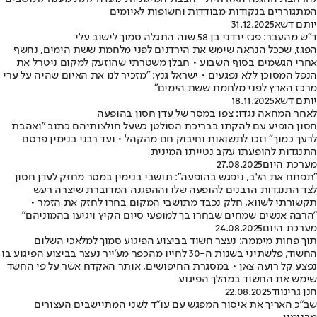
המתגוררים בנקודות מבודדות וחשופות לאיומים
יותם דשא
31.12.2025
ד"ש מהעבר: פגז ירדני בן 58 שנה התגלה סמוך לישוב עלי
הפגז, שככל הנראה שימש את הירדנים לפני מלחמת ששת הימים, נחשף
אחרי הגשמים בסוף השבוע • חבלן משטרתי שהוזעק למקום ניטרל את
הנפל המסוכן ללא נפגעים • ישראל גנץ: "מזכיר לנו את האיום שהיה על ערי
מרכז הארץ לפני מלחמת ששת הימים"
יותם דשא
18.11.2025
לאחר המחאה נגדו: צפו במסר של עדן חסון בהופעה
חסון הופיע עם להקתו בבריכת הסולטן כשעל חולצותיהם כתוב ״ואהבת
לרעך כמוך״ וזכו לתשואות וחיבוק חם מהקהל • ועד רבני בנימין פרסם
התנגדות להופעתו עקב נטייתו המינית
מערכת היום
27.08.2025
"תפתח את הלב, ניפגש בהופעה": תושבי בנימין במסר מחזק לעדן חסון
לצד התנגדות הרבנים להופעה שלו וההפגנה המדוברת שיצרה רעש
תקשורתי לשווא, חלק נכבד מתושבי המקום בחרו לחזק את הזמר •
"הרבה אנשים שמחים שבחרו בך למופעי סיום הקיץ ויגיעו בהמוניהם"
מערכת היום
24.08.2025
תוך פחות מיממה: נעצר חשוד בביצוע הפיגוע סמוך למלאכי השלום
החשוד, פלשתיני בשנות ה-30 לחייו מהכפר מע'ייר נעצר בביצוע הפיגוע בו
נפצע קל רועה צאן • במסגרת החיפושים, אותר האקדח אשר על פי החשד
שימש את החשוד במהלך הפיגוע
חנן גרינווד
22.08.2025
שב"כ האריך את איסור המפגש עם עו"ד לשני המתיישבים העצורים