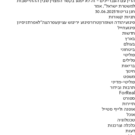
הדין עם העבריינים - זה לא יפגע בקשר המצוין שבין ההתיישבות
למשטרת ישראל", אמר
חנן גרינווד
30.06.2025
תגיות קשורות
פיגוע
יהודה ושומרון
טרור
פיגוע ירי
גוש עציון
עפרה
צה"ל
אפרת
ניסיון
פיגוע
חייל
חדשות
בארץ
בעולם
ביטחוני
פוליטי
פלילים
בריאות
חינוך
משפט
פוליטי-מדיני
תרבות ובידור
ForReal
ספורט
תיירות
אופנה ולייף סטייל
אוכל
טכנולוגיה
כלכלה וצרכנות
דעות