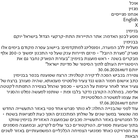
אוכל
מגזין
אנחנו מגייסים
English
X
בנימין
מסע לבטן האדמה: אתר התיירות התת-קרקעי הגדול בישראל יוקם
בבנימין
מעלית ללב המערה, וסנפלינג למתקדמים: ביישוב עפרה מקודם בימים אלו
פארק "מערת היובל" - מיזם תיירות ענק שעל פי התכנון ימשוך כ-200 אלף
מבקרים בשנה • ראש מועצת בנימין: "בעזרת הפארק נחבר גם את
היסטוריית העולם לתוך הסיפור של מדינת ישראל"
יותם דשא
30.06.2026
צפירה בכביש הפכה לדקירה קטלנית: הרצח שפוענח בכפר בבנימין
כתב אישום חמור הוגש נגד צעיר פלסטיני מענאתא, שהיה מעורב ברצח של
צעיר אחר לאחר עימות על הכביש • סכסוך שהחל בצפירה התפתח לקטטה
אלימה, במהלכה הקורבן נדקר בלבו ומת • שותפו למעשה נמלט והסגיר
את עצמו למשטרה הפלסטינית
יותם דשא
17.06.2026
עוד לפני שהבנייה החלה: לא נותר מגרש אחד פנוי באזור התעשייה החדש
מה שנשאר במשך שנים על שולחן המתכננים הופך כעת למציאות בשטח •
כל המגרשים באזור התעשייה מכבים שבמועצה האזורית בנימין שווקו
בתוך שבועות ספורים, הטרקטורים כבר עולים לקרקע, ובמועצה מסמנים
את הפרויקט כאחד ממנועי הצמיחה הכלכליים המשמעותיים באזור לשנים
הבאות