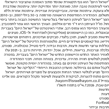
"ישראל היום" הוא גוף תקשורת שנוסד מתוך האמונה שהציבור הישראלי
ראוי לעיתונות טובה יותר, מאוזנת יותר ומדויקת יותר. עיתונות שמדברת
ולא צועקת. עיתונות אמינה, אובייקטיבית ועניינית. עיתונות אחרת וללא
תשלום. המהדורה המודפסת הראשונה פורסמה ב-30 ביולי 2007, וב-2010
הפך "ישראל היום" לעיתון הישראלי בעל שיעור החשיפה הגבוה ביותר בימי
חול. מו"ל העיתון היא ד"ר מרים אדלסון. העורך הראשי הוא עמר לחמנוביץ,
והעורך המייסד הוא עמוס רגב. אתרי האינטרנט של "ישראל היום" בעברית
ובאנגלית, כמו כן היישומונים (אפליקציות) לאנדרואיד ול-iOS, מציגים
חדשות מסביב לשעון, תוכן בלעדי, מבזקים ועדכונים, ניתוחים ופרשנויות,
וידיאו, פודקאסטים ושידורים חיים. פלטפורמות הדיגיטל של "ישראל היום"
כוללות ערוצי חדשות ודעות, תרבות ובידור, לייף סטייל, טכנולוגיה, ספורט,
כלכלה וצרכנות, בריאות, חיילים, אוכל, יהדות, תיירות ורכב. ב-2021 עלו
לאוויר האתר החדש והיישומון החדש של "ישראל היום" בעברית, במטרה
לספק לגולשים חוויה מהירה, עדכנית, בטוחה ונוחה. תכני המהדורה
המודפסת של העיתון זמינים גם באתר, במהדורה יומית מקוונת, ואפשר
לקבל אותם גם בניוזלטר. מועדון ההטבות הייחודי "הקליקה של ישראל
היום" מציע לגולשי האתר הנחות ומבצעים על מוצרים ושירותים. ישראל
היום פתוח להערות, לביקורת ולהצעות לשיפור מקהל הקוראים. פנו אלינו
במייל hayom@israelhayom.co.il.
יום שבת, 4.7.2026
י"ט בתמוז תשפ"ו
חדשות
דעות
ספורט
ForReal
תרבות ובידור