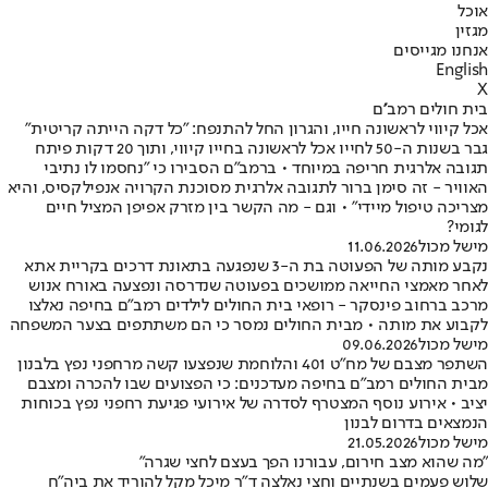
אוכל
מגזין
אנחנו מגייסים
English
X
בית חולים רמב''ם
אכל קיווי לראשונה חייו, והגרון החל להתנפח: "כל דקה הייתה קריטית"
גבר בשנות ה-50 לחייו אכל לראשונה בחייו קיווי, ותוך 20 דקות פיתח
תגובה אלרגית חריפה במיוחד • ברמב"ם הסבירו כי "נחסמו לו נתיבי
האוויר - זה סימן ברור לתגובה אלרגית מסוכנת הקרויה אנפילקסיס, והיא
מצריכה טיפול מיידי" • וגם - מה הקשר בין מזרק אפיפן המציל חיים
לגומי?
מישל מכול
11.06.2026
נקבע מותה של הפעוטה בת ה-3 שנפגעה בתאונת דרכים בקריית אתא
לאחר מאמצי החייאה ממושכים בפעוטה שנדרסה ונפצעה באורח אנוש
מרכב ברחוב פינסקר - רופאי בית החולים לילדים רמב"ם בחיפה נאלצו
לקבוע את מותה • מבית החולים נמסר כי הם משתתפים בצער המשפחה
מישל מכול
09.06.2026
השתפר מצבם של מח"ט 401 והלוחמת שנפצעו קשה מרחפני נפץ בלבנון
מבית החולים רמב"ם בחיפה מעדכנים: כי הפצועים שבו להכרה ומצבם
יציב • אירוע נוסף המצטרף לסדרה של אירועי פגיעת רחפני נפץ בכוחות
הנמצאים בדרום לבנון
מישל מכול
21.05.2026
"מה שהוא מצב חירום, עבורנו הפך בעצם לחצי שגרה"
שלוש פעמים בשנתיים וחצי נאלצה ד"ר מיכל מקל להוריד את ביה"ח