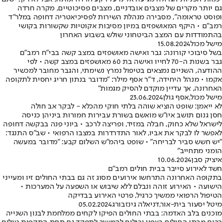
גם יותר מקרים של מצבים אובדניים, מצבים פסיכוטיים, מקרה חרדה
ופוסט טראומה", מסבירה מנהלת השירות לפסיכיאטריה דחופה במלר"ד
רמב"ם • היקף המאושפזים במיון מסיבות אקוטיות שקשורות בקושי
בהתמודדות עם המצב הביטחוני שולש בשבוע האחרון
מישל מכול
15.08.2024
בשל סיבוכי קורונה: גבר ואישה מאושפזים במצב קשה בבי"ח רמב"ם
גבר בשנות ה-70 לחייו ואישה בת 60 מאושפזים במצב קשה • לפי
ההודעה, השניים נמצאים בטיפול נמרץ נשימתי, והגבר מחובר למכשיר
אקמו • מנהל היחידה, ד"ר אסף מילר: "מדובר בנתון חריג יחסית לתקופה
האחרונה, אך עדיין מוקדם להסיק מגמות"
מישל מכול
,
אסף גולן
23.06.2024
לא ייאמן: שופט הוציא שוהה בלתי חוקי מהכלא - לבקר אב חולה
חסן גנום תושב איו״ש מואשם בשורת עבירות חמורות ביניהן כניסה
לישראל שלא כחוק, חבלה במזיד, ופריצה לרכב • ביוני פנה בבקשה דחופה
לאפשר לו לבקר את אביו, לאור התדרדרות במצבו הרפואי • שב"ס התנגד:
"יש חשש סביר לבריחה" • שופט ביהמ"ש השלום קבע: "מדובר במעשה
הומני מתחייב"
איציק סבן
10.06.2024
חשד לאירוע סייבר בבית חולים רמב"ם
בתקופה האחרונה התרחשו אירועים מסוג זה גם בבתי החולים זיו ומעייני
הישועה • האירוע זוהה ונבלם ללא שיבוש או השפעה על המערכות •
הטיפול הרפואי ממשיך כרגיל, פרטי האירוע בבדיקה
מיטל יסעור בית-אור
,
דניאלה גינזבורג
05.02.2024
מוכנים בלב האדמה: בבתי החולים הפיקו לקחים ממלחמת לבנון השנייה