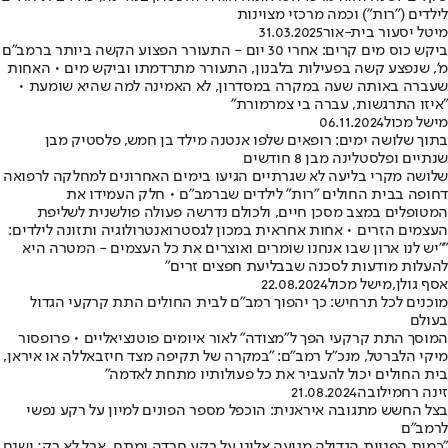
לילדים ("רות") וכמה מרכזי מצוינות
מיטל יסעור בית-אור
31.03.2025
ביקש כוס מים קרים: אחרי 30 יום - התעורר הפצוע הקשה ביותר ברמב"ם
מ', שנפצע קשה בפעילות בלבנון, התעורר מתרדמתו וביקש מים • האחות
שעברה באותה שעה במקרה במסדרון, לא האמינה למה שהיא שומעת •
"איזו התרגשות, עברה בי צמרמורת"
מישל מכול
06.11.2024
בתוך שלושה ימים: רופאים שלפו אנטנה מילד בן חמש, פלסטיק מבן
שנתיים ופלסטלינה מבן 8 חודשים
שלושה מקרי בליעה לא שגרתיים הגיעו בימים האחרונים למחלקה לרפואה
דחופה בבית החולים "רות" לילדים שברמב"ם • חלק העמידו את
המטופלים במצב מסכן חיים, ולכולם נדרשה פעולה פולשנית לשליפת
העצמים הזרים • אחות אחראית במכון לגסטרואנטרולוגיה ותזונה לילדים:
""יש לנו ארון שבו אנחנו שומרים ואוצרים את כל העצמים - המטרה היא
להעלות מודעות לסכנה שבבליעת חפצים זרים"
אסף גולן
,
מישל מכול
22.08.2024
מוכנים לכל תרחיש: כך יהפוך רמב"ם לבית החולים התת קרקעי הגדול
בעולם
המוסך התת קרקעי הפך ל"מצודה" לאור איומים פוטנציאליים • פרופסור
מיקי הלברטל, מנכ"ל רמב"ם: "במקרה של תקיפה מצד חיזבאללה או איראן,
בית החולים יכול להעביר את כל פעולותיו מתחת לאדמה"
זינה רחמילובה
21.08.2024
בצל החשש מתגובה איראנית: הוכפל מספר הפונים למיון על רקע נפשי
לרמב"ם
"כמות הפניות הגדולה מגיעה אלינו על רקע חרדה ומתח, אבל לא רק; ישנם