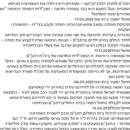
רמב"ם לחניון התת־קרקעי • פעמיים היא ניהלה את האופרציה מכיסא
הסגנית, אבל הפעם היא כבר בעמדה חדשה - מנכ"לית המוסד הרפואי: "יש
מחירים שאני משלמת"
מיטל יסעור בית-אור
17.04.2026
תינוקת פונתה במצב אנוש מגן פרטי, מותה נקבע בבי"ח - המשטרה
חוקרת
טרגדיה בקריות: תינוקת בת חצי שנה פונתה אחר הצהריים תוך החייאה
לחדר ההלם במיון ילדים ברמב"ם • הצוות הרפואי נאלץ לקבוע את מותה •
שוטרי תחנת זבולון הגיעו למקום ועיכבו את בעלי הגן לחקירה
מישל מכול
17.11.2025
מי שסומנה כיורשת: זו המנכ"לית החדשה של ביה"ח רמב"ם
מקל תחליף את פרופ' מיקי הלברטל שפורש לפנסיה בתום 6 שנים • מקל
הייתה שותפה לתהליכים הניהוליים והאסטרטגיים בית החולים בשנים
האחרונות, אך לא הייתה המועמדת המועדפת על מנכ"ל משרד הבריאות
בר סימן טוב
מיטל יסעור בית-אור
08.09.2025
גבר ואשה בשנות ה-70 לחייהם נהרגו באירוע ירי בשפרעם
משטרת ישראל פתחה בחקירת אירוע ירי לעבר רכב סמוך לעיר • כתוצאה
מהירי נפגעו גם שני תושבי המקום בשנות ה-40 לחייהם באורח אנוש,
ופונו לקבלת טיפול רפואי בבית החולים רמב״ם שבחיפה
מישל מכול
14.06.2025
המירוץ לניהול בית החולים רמב"ם נכנס לישורת האחרונה
המועמדים: סגנית ביה"ח ד"ר מיכל מקל, פרופ׳ סלמאן זרקא וד"ר הגר
מזרחי • ברמב"ם מועסקים כ־6,500 עובדים, תקציבו עומד על 2 מיליארד
שקלים לשנה והוא מרכז הטראומה הגדול והעסוק במדינה, כולל בית חולים