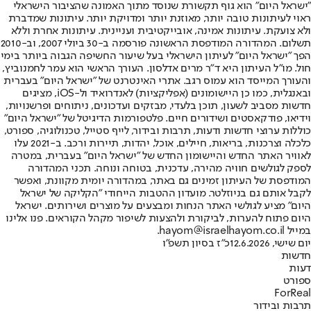
"ישראל היום" הוא גוף תקשורת שנוסד מתוך האמונה שהציבור הישראלי
ראוי לעיתונות טובה יותר, מאוזנת יותר ומדויקת יותר. עיתונות שמדברת
ולא צועקת. עיתונות אמינה, אובייקטיבית ועניינית. עיתונות אחרת וללא
תשלום. המהדורה המודפסת הראשונה פורסמה ב-30 ביולי 2007, וב-2010
הפך "ישראל היום" לעיתון הישראלי בעל שיעור החשיפה הגבוה ביותר בימי
חול. מו"ל העיתון היא ד"ר מרים אדלסון. העורך הראשי הוא עמר לחמנוביץ,
והעורך המייסד הוא עמוס רגב. אתרי האינטרנט של "ישראל היום" בעברית
ובאנגלית, כמו כן היישומונים (אפליקציות) לאנדרואיד ול-iOS, מציגים
חדשות מסביב לשעון, תוכן בלעדי, מבזקים ועדכונים, ניתוחים ופרשנויות,
וידיאו, פודקאסטים ושידורים חיים. פלטפורמות הדיגיטל של "ישראל היום"
כוללות ערוצי חדשות ודעות, תרבות ובידור, לייף סטייל, טכנולוגיה, ספורט,
כלכלה וצרכנות, בריאות, חיילים, אוכל, יהדות, תיירות ורכב. ב-2021 עלו
לאוויר האתר החדש והיישומון החדש של "ישראל היום" בעברית, במטרה
לספק לגולשים חוויה מהירה, עדכנית, בטוחה ונוחה. תכני המהדורה
המודפסת של העיתון זמינים גם באתר, במהדורה יומית מקוונת, ואפשר
לקבל אותם גם בניוזלטר. מועדון ההטבות הייחודי "הקליקה של ישראל
היום" מציע לגולשי האתר הנחות ומבצעים על מוצרים ושירותים. ישראל
היום פתוח להערות, לביקורת ולהצעות לשיפור מקהל הקוראים. פנו אלינו
במייל hayom@israelhayom.co.il.
יום שישי, 12.6.2026
כ"ז בסיון תשפ"ו
חדשות
דעות
ספורט
ForReal
תרבות ובידור