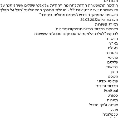
מבודדים
היוזמה התאפשרה הודות לתרומה ייחודית של אלפי שקלים אשר ניתנה על
ידי משפחתו של ארנון אורי ז"ל • מנהלת המערך ההמטולוגי: "מקל על מהלך
האשפוז הממושך הנדרש לעיתים מחולים ביחידה"
מערכת היום
24.03.2022
תגיות קשורות
מלחמת חרבות ברזל
פעוטה
קורונה
דרום
לבנון
צה"ל
אלרגיה
לוקמיה
הטכניון
ננו טכנולוגיה
שישבת
חדשות
בארץ
בעולם
ביטחוני
פוליטי
פלילים
בריאות
חינוך
משפט
פוליטי-מדיני
תרבות ובידור
ForReal
ספורט
תיירות
אופנה ולייף סטייל
אוכל
טכנולוגיה