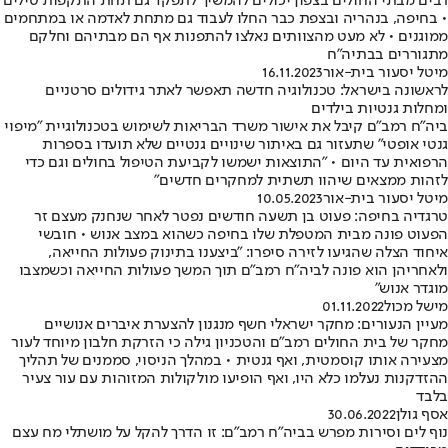
רבים מבתי החולים בצפון יכולים להמשיך לתפקד גם תחת התקפות טילים
• בחיפה, בנהריה ובצפת כבר החלו לעבוד גם מתחת לאדמה או במתחמים
ממוגנים • לא מעט מהצוותים נאלצו להתפנות אף הם מבתיהם וחלקם
מתגוררים בבתיה"ח
מיטל יסעור בית-אור
16.11.2023
לראשונה בישראל: טכנולוגיה חדשה תאפשר לאתר גידולים סרטניים
ומחלות גנטיות בילדים
ביה"ח רמב"ם קיבל את אישור משרד הבריאות לשימוש בטכנולוגיית "מיפוי
גנטי אופטי" שתעזור גם באיתור שינויים גנטיים שלא תועדו בספרות
הרפואית עד היום • "התוצאות ישמשו לקביעת הטיפול בחולים וגם כדי
לזהות ממצאים שיהוו תשתית למחקרים חדשים"
מיטל יסעור בית-אור
10.05.2023
טרגדיה בחיפה: פעוט בן תשעה חודשים נפטר לאחר שנחנק מעצם זר
הפעוט פונה מבית המטפלת שלו בחיפה כשהוא במצב אנוש • חובשי
איחוד הצלה שהגיעו לזירה סיפרו: "ביצענו בתינוק פעולות החייאה,
ולאחריהן הוא פונה לביה"ח רמב"ם תוך המשך פעולות החייאה וכשמצבו
מוגדר אנוש"
מישל מכול
01.11.2022
מעיין הנעורים: מחקר ישראלי חשף מנגנון להצערת איברים אנושיים
מחקר של בית החולים רמב"ם והטכניון גילה כי הזרקת חלבון מיוחד לעור
מצעירה אותו קוסמטית, ואף גנטית • במהלך הניסוי, סממנים של תהליך
ההזדקנות נעלמו כלא היו, ואף הופיעו מולקולות המזוהות עם עור צעיר
בלבד
אסף גולן
30.06.2022
נוף לים וסירות מפרש בביה"ח רמב"ם: זו הדרך להקל על מושתלי מח עצם