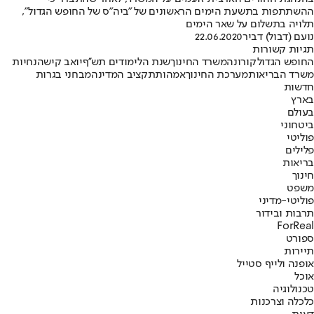
ההשתתפות בתשעת הימים הראשונים של "ביה"ס של החופש הגדול",
תלויה בתשלום על שאר הימים
נועם (דבול) דביר
22.06.2020
תגיות קשורות
החופש הגדול
קורונה
משרד החינוך
שנת הלימודים תש''ף
יואב קיש
הנחיות
משרד הבריאות
מערכת החינוך
אמהות
תקציב המדינה
מבחני בגרות
חדשות
בארץ
בעולם
ביטחוני
פוליטי
פלילים
בריאות
חינוך
משפט
פוליטי-מדיני
תרבות ובידור
ForReal
ספורט
תיירות
אופנה ולייף סטייל
אוכל
טכנולוגיה
כלכלה וצרכנות