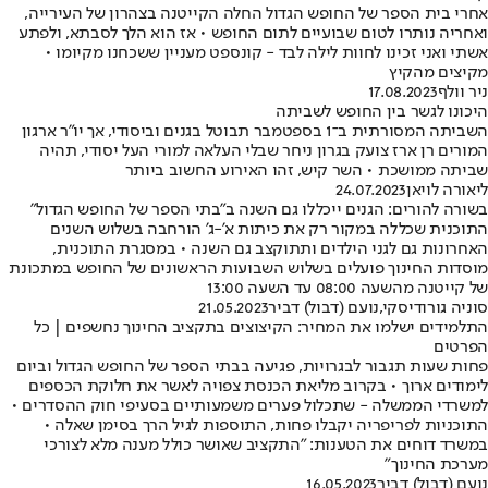
אחרי בית הספר של החופש הגדול החלה הקייטנה בצהרון של העירייה,
ואחריה נותרו לטום שבועיים לתום החופש • אז הוא הלך לסבתא, ולפתע
אשתי ואני זכינו לחוות לילה לבד - קונספט מעניין ששכחנו מקיומו •
מקיצים מהקיץ
ניר וולף
17.08.2023
היכונו לגשר בין החופש לשביתה
השביתה המסורתית ב־1 בספטמבר תבוטל בגנים וביסודי, אך יו"ר ארגון
המורים רן ארז צועק בגרון ניחר שבלי העלאה למורי העל יסודי, תהיה
שביתה ממושכת • השר קיש, זהו האירוע החשוב ביותר
ליאורה לויאן
24.07.2023
בשורה להורים: הגנים ייכללו גם השנה ב"בתי הספר של החופש הגדול"
התוכנית שכללה במקור רק את כיתות א'-ג' הורחבה בשלוש השנים
האחרונות גם לגני הילדים ותתוקצב גם השנה • במסגרת התוכנית,
מוסדות החינוך פועלים בשלוש השבועות הראשונים של החופש במתכונת
של קייטנה מהשעה 08:00 עד השעה 13:00
סוניה גורודיסקי
,
נועם (דבול) דביר
21.05.2023
התלמידים ישלמו את המחיר: הקיצוצים בתקציב החינוך נחשפים | כל
הפרטים
פחות שעות תגבור לבגרויות, פגיעה בבתי הספר של החופש הגדול וביום
לימודים ארוך • בקרוב מליאת הכנסת צפויה לאשר את חלוקת הכספים
למשרדי הממשלה - שתכלול פערים משמעותיים בסעיפי חוק ההסדרים •
התוכניות לפריפריה יקבלו פחות, התוספות לגיל הרך בסימן שאלה •
במשרד דוחים את הטענות: "התקציב שאושר כולל מענה מלא לצורכי
מערכת החינוך"
נועם (דבול) דביר
16.05.2023