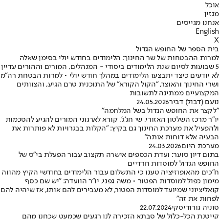
אוכל
מגזין
אנחנו מגייסים
English
X
בית הספר של החופש הגדול
למרות ההבטחות של שר החינוך: הלימודים בחודש יולי בסימן שאלה
5 שבועות לסיום שנת הלימודים ביסודי - המנהלים, המורים וההורים עדיין
לא יודעים כיצד יתבצעו הלימודים במהלך חודש יולי • למרות הבטחת רה"מ
ושרי החינוך והאוצר, "הקול הקורא" של התוכנית טרם הגיע, והצוותים
המקצועיים ממתינה לתשובות
נועם (דבול) דביר
24.05.2026
"לקצר את החופש הגדול בשל המלחמה"
יו״ר מרכז השלטון האזורי, שי חג'ג', קורא לארגוני המורים להגיע להסכמות
ולהפעיל את מערכת החינוך גם בקיץ: "הקלות בבגרויות לא פותרות את
הבעיה אלא דוחות אותה"
מערכת היום
24.03.2026
בתום דיון סוער: ועדת הכספים אישרה תקצוב עבור הפעלת בי"ס של
החופש הגדול למוסדות חרדיים
ח"כים מהאופוזיציה טענו כי התשלום עבור הלימודים בחודשי הקיץ מהווה
מימון כפול למוסדות הפטור • משה גפני, יו"ר הוועדה: "יש שם כסף
קואליציוני שמיועד למוסדות הפטור, לא מעבירים להם אותו, אז שיהיה להם
לפחות את זה"
סוניה גורודיסקי
22.07.2024
קייטנת הכל-כלול של סבתא הזכירה לנו רגעים שכמעט שכחנו מהם