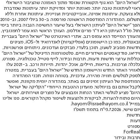
"ישראל היום" הוא גוף תקשורת שנוסד מתוך האמונה שהציבור הישראלי
ראוי לעיתונות טובה יותר, מאוזנת יותר ומדויקת יותר. עיתונות שמדברת
ולא צועקת. עיתונות אמינה, אובייקטיבית ועניינית. עיתונות אחרת וללא
תשלום. המהדורה המודפסת הראשונה פורסמה ב-30 ביולי 2007, וב-2010
הפך "ישראל היום" לעיתון הישראלי בעל שיעור החשיפה הגבוה ביותר בימי
חול. מו"ל העיתון היא ד"ר מרים אדלסון. העורך הראשי הוא עמר לחמנוביץ,
והעורך המייסד הוא עמוס רגב. אתרי האינטרנט של "ישראל היום" בעברית
ובאנגלית, כמו כן היישומונים (אפליקציות) לאנדרואיד ול-iOS, מציגים
חדשות מסביב לשעון, תוכן בלעדי, מבזקים ועדכונים, ניתוחים ופרשנויות,
וידיאו, פודקאסטים ושידורים חיים. פלטפורמות הדיגיטל של "ישראל היום"
כוללות ערוצי חדשות ודעות, תרבות ובידור, לייף סטייל, טכנולוגיה, ספורט,
כלכלה וצרכנות, בריאות, חיילים, אוכל, יהדות, תיירות ורכב. ב-2021 עלו
לאוויר האתר החדש והיישומון החדש של "ישראל היום" בעברית, במטרה
לספק לגולשים חוויה מהירה, עדכנית, בטוחה ונוחה. תכני המהדורה
המודפסת של העיתון זמינים גם באתר, במהדורה יומית מקוונת, ואפשר
לקבל אותם גם בניוזלטר. מועדון ההטבות הייחודי "הקליקה של ישראל
היום" מציע לגולשי האתר הנחות ומבצעים על מוצרים ושירותים. ישראל
היום פתוח להערות, לביקורת ולהצעות לשיפור מקהל הקוראים. פנו אלינו
במייל hayom@israelhayom.co.il.
יום שישי, 3.7.2026
י"ח בתמוז תשפ"ו
חדשות
דעות
ספורט
ForReal
תרבות ובידור