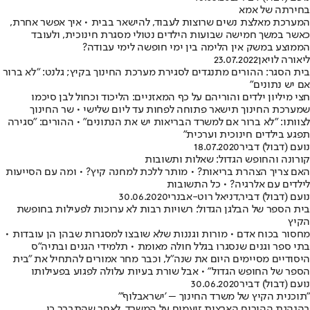
בחירתה של אמא
המערכת מאלצת נשים שרוצות לעבוד, להישאר בבית • איך אפשר אחרת,
כאשר במשך חמישה שבועות הילדים נטולי מסגרת חינוכית, ולעובד
הממוצע במשק אין הלימה בין ימי חופשה לימי עבודה?
ליאורה לויאן
23.07.2022
בית הסגר: ההורים מתנגדים לסגירת מערכת החינוך בקיץ; גלנט: "לא ברור
אם יש נתונים"
חצי מיליון ילדים והוריהם על כף המאזניים: הליכוד וכחול לבן סיכמו
שמערכת החינוך תישאר פתוחה לפחות עד ליום שלישי • שר החינוך
לצוותו: "לא ברור אם למשרד הבריאות יש את הנתונים" • ההורים: "סגירה
תפגע בילדים חינוכית וערכית"
נועם (דבול) דביר
18.07.2020
קורונה והחופש הגדול: שאלות ותשובות
האם צריך הצהרת בריאות? • מותר ללכת למחנה קיץ? • ומה עם הסייעות
לילדים עם אלרגיה? • כל התשובות
נועם (דבול) דביר
,
דניאל רוט-אבנרי
30.06.2020
בית הספר של הבלגן הגדול: רשויות רבות לא ערוכות לפעילות בחופשת
הקיץ
מחסור בכוח אדם • מורות וגננות שלא שובצו למסגרות שבהן הן עובדות •
בתי ספר וגנים שנסגרו בגלל חולה מאומת • תלמידי הגנים ובתיה"ס
היסודיים מסיימים היום את שנה"ל, וכבר מחר אמורים להתחיל את "בית
הספר של החופש הגדול" • אבל שורת בעיות עלולה לפגוע בפעילותו
נועם (דבול) דביר
30.06.2020
"תוכנית הקיץ של משרד החינוך – 'ישראבלוף'"
בהנהגת ההורים הארצית זועמים על המשרד, לאחר שהתברר כי