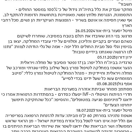
השבור"
מחקר שבדק את כלל בתיה"ח: גידול של כ־100% במספר החולים •
התסמונת, הנגרמת מלחץ נפשי, מאופיינת בתחושות הדומות להתקף לב,
אף שאין חסימה או אוטם בשריר • הנפגעות העיקריות הן נשים, מכל רחבי
הארץ
מיטל יסעור בית-אור
26.05.2024
מרגש: בני הזוג שאיבדו את רגלם בטבח במסיבה, שוחררו לשיקום
כשהם נעזרים בקביים והליכון, ומלווים על ידי עובדי המחלקה, יצאו בן
בנימין וגלי סגל מבית החולים הלל יפה • אמה של גלי הודתה לצוות: "נתנו
לנו הרגשה שאנחנו בידיים טובות"
ירון דורון
05.11.2023
טרגדיה בביה"ח הלל יפה: בן 17 נפטר מסיבוך של מחלה ויראלית
הנער אושפז במחלקה לטיפול נמרץ בשל שילוב בלתי שגרתי ומורכב של
מחלה ויראלית וחיידקית • מנהל המחלקה לטיפול נמרץ כללי: "מיטב
המומחים עשו כל שעל ידינו בכדי לסייע"
אסף גולן
03.08.2023
מסתמן: ממחר שביתת אזהרה במערכת הבריאות
חדרי הניתוח וטיפולי ה-IVF יפעלו כסדרם • בהסתדרות הרפואית אמרו כי
ידאגו ל"מינימום פגיעה במטופלים", והוסיפו: "ככל שהחקיקה תימשך
יוחרפו הצעדים"
מיטל יסעור בית-אור
18.07.2023
אשפוז נתניהו במרחק 60 ק"מ מביתו: עדות להזנחת הרפואה בפריפריה
אם הלל יפה אינו ראוי לטפל בכל אזרח במדינת ישראל - מן הראוי שראש
הממשלה ושר הבריאות שלו ידאגו לשפר את שירותי הבריאות הניתנים בו
• פריפריה זקוקה להשקעה במערכת הבריאות הציבורית הרבה יותר