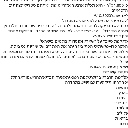
המחלקה, שעלות הקמתה עומדת על כ-25 מיליון שקלים, תשתרע על פני
כ-1,800 מ"ר • היא תכלול ארבעה אזורי טיפול ומתחם סטרילי לצוותים
הרפואיים
לילך שובל
19.10.2020
"לא ראיתי את אמא לפני שהיא נפטרה"
טניה לא הספיקה להיפרד מאמה ולנטינה: "היתה לפני שחרור מביה"ח, אך
מצבה הידרדר" • הישראלים ששילמו את המחיר הכבד • פרויקט מיוחד
ירון דורון
24.09.2020
מתקפת סייבר על רשויות ומוסדות בולטים בישראל
האקר פרו-פלשתיני הפיל בין היתר את האתרים של עיריות נס ציונה,
אילת, אור יהודה, נשר, בית החולים הלל יפה, הסתדרות המורים ומוסדות
נוספים • במסר שהעביר כתב: "ציונים, לא תוכלו לעצור אותי גם אם תדווחו
עליי"
שמעון יעיש
03.04.2018
תגיות קשורות
מלחמת חרבות ברזל
רשלנות רפואית
משרד הבריאות
חריש
קורונה
הלל
יפה
הריון ולידה
ערן נבון
שישבת
חדרה
חדשות
בארץ
בעולם
ביטחוני
פוליטי
פלילים
בריאות
חינוך