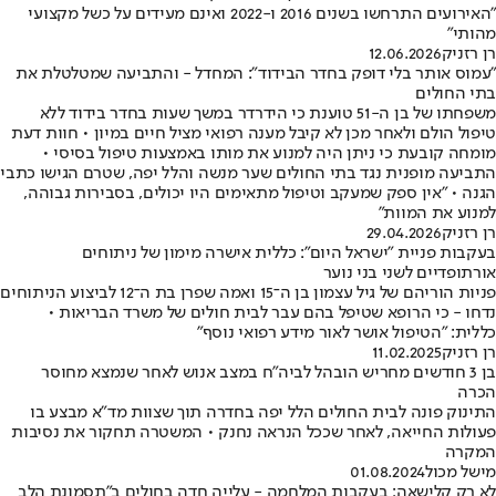
"האירועים התרחשו בשנים 2016 ו-2022 ואינם מעידים על כשל מקצועי
מהותי"
רן רזניק
12.06.2026
"עמוס אותר בלי דופק בחדר הבידוד": המחדל - והתביעה שמטלטלת את
בתי החולים
משפחתו של בן ה-51 טוענת כי הידרדר במשך שעות בחדר בידוד ללא
טיפול הולם ולאחר מכן לא קיבל מענה רפואי מציל חיים במיון • חוות דעת
מומחה קובעת כי ניתן היה למנוע את מותו באמצעות טיפול בסיסי •
התביעה מופנית נגד בתי החולים שער מנשה והלל יפה, שטרם הגישו כתבי
הגנה • "אין ספק שמעקב וטיפול מתאימים היו יכולים, בסבירות גבוהה,
למנוע את המוות"
רן רזניק
29.04.2026
בעקבות פניית "ישראל היום": כללית אישרה מימון של ניתוחים
אורתופדיים לשני בני נוער
פניות הוריהם של גיל עצמון בן ה־15 ואמה שפרן בת ה־12 לביצוע הניתוחים
נדחו - כי הרופא שטיפל בהם עבר לבית חולים של משרד הבריאות •
כללית: "הטיפול אושר לאור מידע רפואי נוסף"
רן רזניק
11.02.2025
בן 3 חודשים מחריש הובהל לביה"ח במצב אנוש לאחר שנמצא מחוסר
הכרה
התינוק פונה לבית החולים הלל יפה בחדרה תוך שצוות מד"א מבצע בו
פעולות החייאה, לאחר שככל הנראה נחנק • המשטרה תחקור את נסיבות
המקרה
מישל מכול
01.08.2024
לא רק קלישאה: בעקבות המלחמה - עלייה חדה בחולים ב"תסמונת הלב