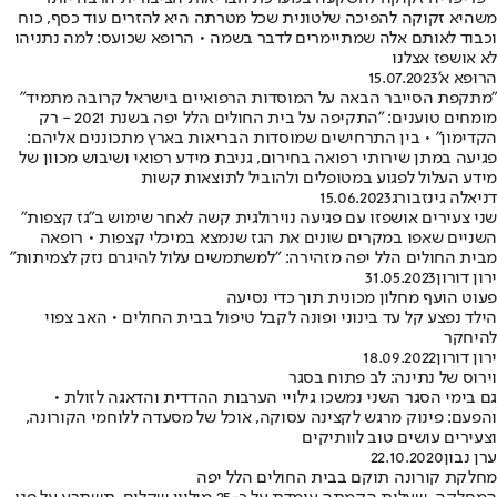
משהיא זקוקה להפיכה שלטונית שכל מטרתה היא להזרים עוד כסף, כוח
וכבוד לאותם אלה שמתיימרים לדבר בשמה • הרופא שכועס: למה נתניהו
לא אושפז אצלנו
הרופא א'
15.07.2023
"מתקפת הסייבר הבאה על המוסדות הרפואיים בישראל קרובה מתמיד"
מומחים טוענים: "התקיפה על בית החולים הלל יפה בשנת 2021 - רק
הקדימון" • בין התרחישים שמוסדות הבריאות בארץ מתכוננים אליהם:
פגיעה במתן שירותי רפואה בחירום, גניבת מידע רפואי ושיבוש מכוון של
מידע העלול לפגוע במטופלים ולהוביל לתוצאות קשות
דניאלה גינזבורג
15.06.2023
שני צעירים אושפזו עם פגיעה נוירולגית קשה לאחר שימוש ב"גז קצפות"
השניים שאפו במקרים שונים את הגז שנמצא במיכלי קצפות • רופאה
מבית החולים הלל יפה מזהירה: "למשתמשים עלול להיגרם נזק לצמיתות"
ירון דורון
31.05.2023
פעוט הועף מחלון מכונית תוך כדי נסיעה
הילד נפצע קל עד בינוני ופונה לקבל טיפול בבית החולים • האב צפוי
להיחקר
ירון דורון
18.09.2022
וירוס של נתינה: לב פתוח בסגר
גם בימי הסגר השני נמשכו גילויי הערבות ההדדית והדאגה לזולת •
והפעם: פינוק מרגש לקצינה עסוקה, אוכל של מסעדה ללוחמי הקורונה,
וצעירים עושים טוב לוותיקים
ערן נבון
22.10.2020
מחלקת קורונה תוקם בבית החולים הלל יפה