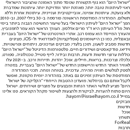
"ישראל היום" הוא גוף תקשורת שנוסד מתוך האמונה שהציבור הישראלי
ראוי לעיתונות טובה יותר, מאוזנת יותר ומדויקת יותר. עיתונות שמדברת
ולא צועקת. עיתונות אמינה, אובייקטיבית ועניינית. עיתונות אחרת וללא
תשלום. המהדורה המודפסת הראשונה פורסמה ב-30 ביולי 2007, וב-2010
הפך "ישראל היום" לעיתון הישראלי בעל שיעור החשיפה הגבוה ביותר בימי
חול. מו"ל העיתון היא ד"ר מרים אדלסון. העורך הראשי הוא עמר לחמנוביץ,
והעורך המייסד הוא עמוס רגב. אתרי האינטרנט של "ישראל היום" בעברית
ובאנגלית, כמו כן היישומונים (אפליקציות) לאנדרואיד ול-iOS, מציגים
חדשות מסביב לשעון, תוכן בלעדי, מבזקים ועדכונים, ניתוחים ופרשנויות,
וידיאו, פודקאסטים ושידורים חיים. פלטפורמות הדיגיטל של "ישראל היום"
כוללות ערוצי חדשות ודעות, תרבות ובידור, לייף סטייל, טכנולוגיה, ספורט,
כלכלה וצרכנות, בריאות, חיילים, אוכל, יהדות, תיירות ורכב. ב-2021 עלו
לאוויר האתר החדש והיישומון החדש של "ישראל היום" בעברית, במטרה
לספק לגולשים חוויה מהירה, עדכנית, בטוחה ונוחה. תכני המהדורה
המודפסת של העיתון זמינים גם באתר, במהדורה יומית מקוונת, ואפשר
לקבל אותם גם בניוזלטר. מועדון ההטבות הייחודי "הקליקה של ישראל
היום" מציע לגולשי האתר הנחות ומבצעים על מוצרים ושירותים. ישראל
היום פתוח להערות, לביקורת ולהצעות לשיפור מקהל הקוראים. פנו אלינו
במייל hayom@israelhayom.co.il.
מבזקים
חדשות
אוכל
תשחץ
ForReal
תרבות