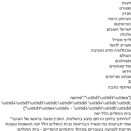
דעות
ספורט
מגזין
העיתון היומי
הורוסקופ
ישראל השבוע
כלכלה
לייף סטייל
מעריב לנוער
טכנולוגיה מדע וסביבה
העולם
משחקים
פודקאסטים
וידאו
אנחנו מגייסים
X
שיתוף כתבה
{"name":"\u05d1\u05d9\u05ea
\u05d4\u05d7\u05d5\u05dc\u05d9\u05dd \u05d4\u05dc\u05dc
\u05d9\u05e4\u05d4 - \u05d4\u05d9\u05d5\u05dd"}
בית החולים הלל יפה
"החיתוך בדופן הרחם בוצע ברשלנות, הסכין פגעה בראשו של העובר"
שתי תביעות נגד משרד הבריאות ובית החולים הלל יפה חושפות טענות
חריגות לפגיעה בעוברים במהלך ניתוחים קיסריים • בית החולים: