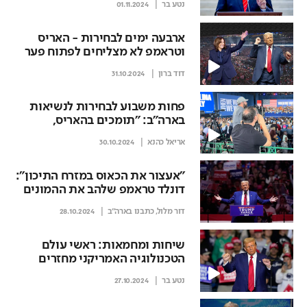
נטע בר
01.11.2024
ארבעה ימים לבחירות - האריס
וטראמפ לא מצליחים לפתוח פער
במדינות המפתח הדרומיות
דוד ברון
31.10.2024
פחות משבוע לבחירות לנשיאות
בארה"ב: "תומכים בהאריס,
חוששים מטראמפ"
אריאל כהנא
30.10.2024
"אעצור את הכאוס במזרח התיכון":
דונלד טראמפ שלהב את ההמונים
בעצרת בניו יורק
דור מלול, כתבנו בארה"ב
28.10.2024
שיחות ומחמאות: ראשי עולם
הטכנולוגיה האמריקני מחזרים
אחרי טראמפ
נטע בר
27.10.2024