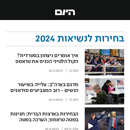
בחירות לנשיאות 2024
איך אומרים ניצחון בספרדית?
הקול הלטיני הכניס את טראמפ
לבית הלבן
נטע בר
06.11.2024
מדגם בארה"ב: עלייה בשיעור
הנשים - רוב המצביעים מודאגים
מאיום על הדמוקרטיה
נטע בר
06.11.2024
הבחירות בארצות הברית: חגיגות
במטה טראמפ; הערכה במטה
הדמוקרטי - האריס לא תנאם
כתבי היום
05.11.2024