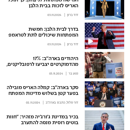
חמישה מפתחות לניצחון: כך תוכל
האריס לזכות בבית הלבן
דוד ברון
03.11.2024
בדרך לבית הלבן: חמשת
המפתחות שיכולים לתת לטראמפ
את הניצחון
דוד ברון
03.11.2024
היהודים בארה"ב: 17%
מהדמוקרטים יצביעו לרפובליקנים,
9% מהרפובליקנים - לדמוקרטים
נטע בר
03.11.2024
סקר בארה"ב: קמלה האריס מובילה
בפער קטן בשלוש מדינות המפתח
דור מלול, כתבנו בארה"ב
02.11.2024
בכיר במדינת ג'ורג'יה מזהיר: "חוות
בוטים רוסית מנסה להתערב
בבחירות"