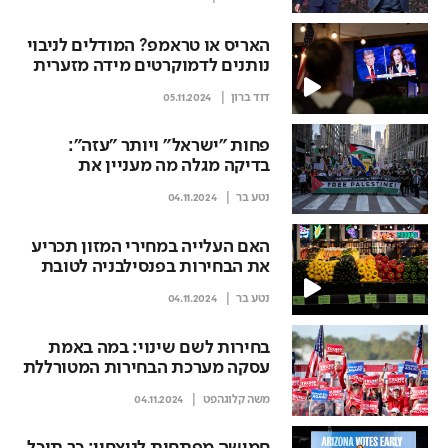
הלילה
האריס או טראמפ? המודלים לניבוי
נותנים לדמוקרטים מידה מזערית
של אופטימיות
דוד ברון
05.11.2024
פחות "ישראל" ויותר "עזה":
בדיקה מגלה מה מעניין את
המחוקקים הדמוקרטים
נטע בר
04.11.2024
האם העלייה במחירי המזון תכריע
את הבחירות בפנסילבניה לטובת
טראמפ?
נטע בר
04.11.2024
בחירות לשם שינוי: במה באמת
עסקה מערכת הבחירות המטורללת
בהיסטוריה
משה קלוגהפט
04.11.2024