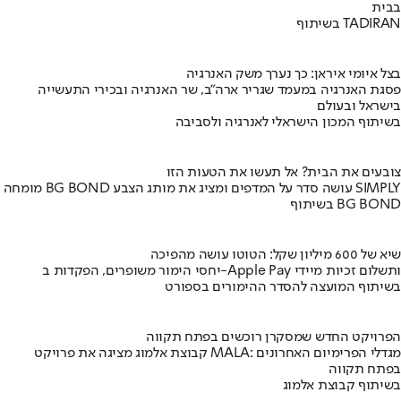
בבית
בשיתוף TADIRAN
בצל איומי איראן: כך נערך משק האנרגיה
פסגת האנרגיה במעמד שגריר ארה"ב, שר האנרגיה ובכירי התעשייה
בישראל ובעולם
בשיתוף המכון הישראלי לאנרגיה ולסביבה
צובעים את הבית? אל תעשו את הטעות הזו
מומחה BG BOND עושה סדר על המדפים ומציג את מותג הצבע SIMPLY
בשיתוף BG BOND
שיא של 600 מיליון שקל: הטוטו עושה מהפיכה
יחסי הימור משופרים, הפקדות ב-Apple Pay ותשלום זכיות מיידי
בשיתוף המועצה להסדר ההימורים בספורט
הפרויקט החדש שמסקרן רוכשים בפתח תקווה
קבוצת אלמוג מציגה את פרויקט MALA: מגדלי הפרימיום האחרונים
בפתח תקווה
בשיתוף קבוצת אלמוג