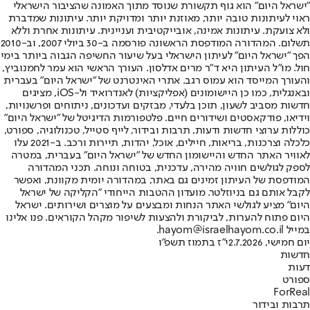
"ישראל היום" הוא גוף תקשורת שנוסד מתוך האמונה שהציבור הישראלי
ראוי לעיתונות טובה יותר, מאוזנת יותר ומדויקת יותר. עיתונות שמדברת
ולא צועקת. עיתונות אמינה, אובייקטיבית ועניינית. עיתונות אחרת וללא
תשלום. המהדורה המודפסת הראשונה פורסמה ב-30 ביולי 2007, וב-2010
הפך "ישראל היום" לעיתון הישראלי בעל שיעור החשיפה הגבוה ביותר בימי
חול. מו"ל העיתון היא ד"ר מרים אדלסון. העורך הראשי הוא עמר לחמנוביץ,
והעורך המייסד הוא עמוס רגב. אתרי האינטרנט של "ישראל היום" בעברית
ובאנגלית, כמו כן היישומונים (אפליקציות) לאנדרואיד ול-iOS, מציגים
חדשות מסביב לשעון, תוכן בלעדי, מבזקים ועדכונים, ניתוחים ופרשנויות,
וידיאו, פודקאסטים ושידורים חיים. פלטפורמות הדיגיטל של "ישראל היום"
כוללות ערוצי חדשות ודעות, תרבות ובידור, לייף סטייל, טכנולוגיה, ספורט,
כלכלה וצרכנות, בריאות, חיילים, אוכל, יהדות, תיירות ורכב. ב-2021 עלו
לאוויר האתר החדש והיישומון החדש של "ישראל היום" בעברית, במטרה
לספק לגולשים חוויה מהירה, עדכנית, בטוחה ונוחה. תכני המהדורה
המודפסת של העיתון זמינים גם באתר, במהדורה יומית מקוונת, ואפשר
לקבל אותם גם בניוזלטר. מועדון ההטבות הייחודי "הקליקה של ישראל
היום" מציע לגולשי האתר הנחות ומבצעים על מוצרים ושירותים. ישראל
היום פתוח להערות, לביקורת ולהצעות לשיפור מקהל הקוראים. פנו אלינו
במייל hayom@israelhayom.co.il.
יום חמישי, 2.7.2026
י"ז בתמוז תשפ"ו
חדשות
דעות
ספורט
ForReal
תרבות ובידור