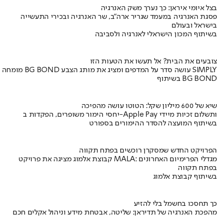
בצל איומי איראן: כך נערך משק האנרגיה
פסגת האנרגיה במעמד שגריר ארה"ב, שר האנרגיה ובכירי התעשייה
בישראל ובעולם
בשיתוף המכון הישראלי לאנרגיה ולסביבה
צובעים את הבית? אל תעשו את הטעות הזו
מומחה BG BOND עושה סדר על המדפים ומציג את מותג הצבע SIMPLY
בשיתוף BG BOND
שיא של 600 מיליון שקל: הטוטו עושה מהפיכה
יחסי הימור משופרים, הפקדות ב-Apple Pay ותשלום זכיות מיידי
בשיתוף המועצה להסדר ההימורים בספורט
הפרויקט החדש שמסקרן רוכשים בפתח תקווה
קבוצת אלמוג מציגה את פרויקט MALA: מגדלי הפרימיום האחרונים
בפתח תקווה
בשיתוף קבוצת אלמוג
כך תחסכו בחשמל בלי להזיע
מהפכת האנרגיה של תדיראן: שליטה, אבטחת מידע וניהול אקלים חכם