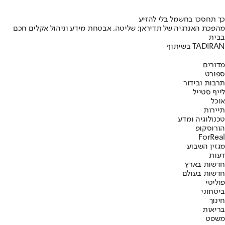
כך תחסכו בחשמל בלי להזיע
מהפכת האנרגיה של תדיראן: שליטה, אבטחת מידע וניהול אקלים חכם
בבית
בשיתוף TADIRAN
מדורים
ספורט
תרבות ובידור
לייף סטייל
אוכל
תיירות
טכנולוגיה ומדע
הורוסקופ
ForReal
מגזין השבוע
דעות
חדשות בארץ
חדשות בעולם
פוליטי
ביטחוני
חינוך
בריאות
משפט