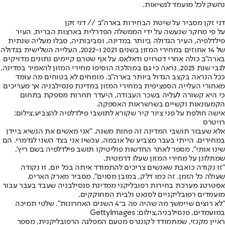
נחשק לכל מועמד לנשיאות.
דני זקן מסביר על שיטת הבחירות בארה"ב // דני זקן
על פי מחקר שנעשה על ידי הממשלה הפדרלית בארצות הברית, העיר
פילדלפיה, העיר הגדולה ביותר במדינה, וסביבותיה, סבלו מעליה שנתית
של 14 אחוזים במחירי המזון בשנים 2021 ו-2022, העלייה השלישית בגדולה
בארה"ב כולה אחרי דטרויט ודאלאס. על אף שטרם קיימים נתונים מדויקים
לגבי שנת 2023, נראה כי גם במהלכה הוסיפו מחירי המזון להאמיר במדינה,
ככל הנראה בקצב הגדול ביותר בארה"ב. מומחים לא בטוחים מה עומד
מאחורי העלייה הספציפית במחירי המזון במדינת פנסילבניה אך מעריכים
כי היא קשורה לעליה בשכר העבודה, היעדר תחרות מספקת בתחום
הקמעונאות וקשיים בשרשראות האספקה.
אישה חולפת על פני ציור קיר שקורא לתושבי פילדלפיה להצביע,צילום:
רויטרס
אלא שעבור תושבי המדינה זה פחות משנה. "אני מאשים את הנשיא ביידן
במחירים. הייתי בעבר מצביע של אובמה, עכשיו אני בצד השני לגדמרי. הם
שינו אותי", מספר לאתר החדשות פוליטיקו תושב פילדלפיה בשם ריץ',
שמתלונן על מחירי המזון שעלו דרמטית.
"זו נקודה כואבת שאנשים צריכים להתמודד איתה בכל יום, זו נקודה
שעולה כל הזמן. זה כמו דלק, במובן מסוים", מסביר מארק האריס,
אסטרטג מערכת בחירות רפובליקני ממדינת פנסילבניה שעבד בעבר עבור
מועמדים רפובליקניים לסנאט ולבית המחוקקים.
"לא רוצים שיימשך מה שהיה פה ב־4 השנים האחרונות". שלטי תמיכה
במועמדים, פנסילבניה,צילום: GettyImages
ראיין מקנזי, שמתמודד לקונגרס מטעם המפלגה הרפובליקנית, מספר