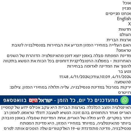
אוכל
מגזין
אנחנו מגייסים
English
X
חדשות
העולם
ארצות הברית
האם העלייה במחירי המזון תכריע את הבחירות בפנסילבניה לטובת
טראמפ?
מדינת המפתח סבלה באופן יוצא דופן מהאינפלציה הדוהרת של השנים
האחרונות • במפלגה הרפובליקנית דוחפים בכל הכוח את הנושא בתקווה
להפוך את המדינה לאדומה בבחירות
נטע בר
4/11/2024, 10:09
,עודכן
4/11/2024, 11:48
0
השמעה
ירקות במרכול במדינת פנסילבניה, עליה תלולה במחירי המזון. צילום:
רויטרס
האינפלציה ומצב הכלכלה בארצות הברית היא עקב אכילס ידוע של קמפיין
האריס ואחד התחומים בהם זוכה הנשיא לשעבר, דונלד טראמפ, לאמון רב
יותר בסקרים. לרוע מזלה של האריס, אחת המדינות שסבלה באופן מובהק
ביותר מהאינפלציה, במיוחד במחירי המזון, היא מדינת המפתח
פנסילבניה, מדינה מתנדנדת ש-19 האלקטורים שלה הופכים אותה לפרס