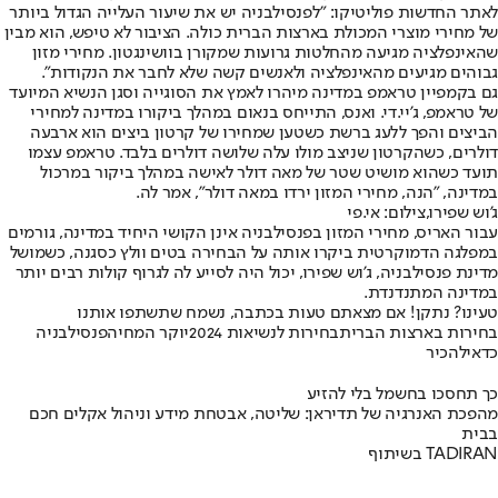
לאתר החדשות פוליטיקו: "לפנסילבניה יש את שיעור העלייה הגדול ביותר
של מחירי מוצרי המכולת בארצות הברית כולה. הציבור לא טיפש, הוא מבין
שהאינפלציה מגיעה מהחלטות גרועות שמקורן בוושינגטון. מחירי מזון
גבוהים מגיעים מהאינפלציה ולאנשים קשה שלא לחבר את הנקודות".
גם בקמפיין טראמפ במדינה מיהרו לאמץ את הסוגייה וסגן הנשיא המיועד
של טראמפ, ג'יי.די. ואנס, התייחס בנאום במהלך ביקורו במדינה למחירי
הביצים והפך ללעג ברשת כשטען שמחירו של קרטון ביצים הוא ארבעה
דולרים, כשהקרטון שניצב מולו עלה שלושה דולרים בלבד. טראמפ עצמו
תועד כשהוא מושיט שטר של מאה דולר לאישה במהלך ביקור במרכול
במדינה, "הנה, מחירי המזון ירדו במאה דולר", אמר לה.
ג'וש שפירו,צילום: אי.פי
עבור האריס, מחירי המזון בפנסילבניה אינן הקושי היחיד במדינה, גורמים
במפלגה הדמוקרטית ביקרו אותה על הבחירה בטים וולץ כסגנה, כשמושל
מדינת פנסילבניה, ג'וש שפירו, יכול היה לסייע לה לגרוף קולות רבים יותר
במדינה המתנדנדת.
טעינו? נתקן! אם מצאתם טעות בכתבה, נשמח שתשתפו אותנו
בחירות בארצות הברית
בחירות לנשיאות 2024
יוקר המחיה
פנסילבניה
כדאי
להכיר
כך תחסכו בחשמל בלי להזיע
מהפכת האנרגיה של תדיראן: שליטה, אבטחת מידע וניהול אקלים חכם
בבית
בשיתוף TADIRAN