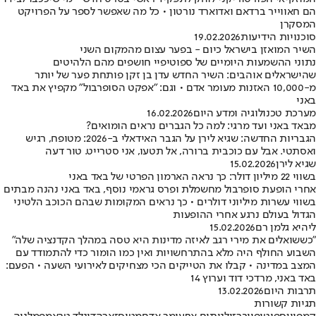
הם חאווייר ברדאם ואדוארד נורטון • כל מה שאפשר לספר על הפרויקט
המסקרן
סוכנויות הידיעות
19.02.2026
השיר המואזן בישראל כיום - בפער עצום מהמקום השני
נתוני ההשמעות היומיים של ספוטיפיי חושפים מהם הלהיטים
שהישראלים אוהבים: השיר החדש עדן בן זקן פותחת פער של יותר
מ-10,000 האזנות מעומר אדם • וגם: "אפקט הסופרבול" מקפיץ את באד
באני
מערכת טכנולוגיה ומדע היום
16.02.2026
מבאד באני ועד מרגי: למה כל הגברים נראים הומואים?
הגבריות החדשה: שגיא לירן על הגבר האידאלי ב-2026: מטופח, רגיש
ואסתטי. אבל עם כוכבית ברורה, אל תטעו, אני סטרייט. טור דעה
שגיא לירן
15.02.2026
בשווי 22 מיליון דולר: כך נראה הארמון הפרטי של באד באני
אחרי הופעת סופרבול מחשמלת ופרס גראמי נוסף, באד באני נהנה מבתים
בשווי עשרות מיליוני דולרים • כך נראים המקומות שבהם הכוכב הלטיני
הגדול בעולם נרגע אחרי ההופעות
ליהיא גלמן רם
15.02.2026
"כששואלים את מירי רגב לאיזה מדינות היא טסה במהלך הקדנציה שלה"
השבוע החולף היה מלא בהתרחשויות ואין כמו הומור כדי להתמודד עם
המצב במדינה • קבלו את הטייקים הכי מצחיקים לאירועי השעה • הפעם:
באד באני, מרדכי דוד וערוץ 14
תרבות היום
13.02.2026
תגיות קשורות