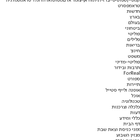
קמפיין
ספוטיפיי
ברזיל
ניתוח אף
עומר אדם
מטוס
זארה
דונלד טראמפ
מלניה
טראמפ
סרט
חדשות
בארץ
בעולם
ביטחוני
פוליטי
פלילים
בריאות
חינוך
משפט
פוליטי-מדיני
תרבות ובידור
ForReal
ספורט
תיירות
אופנה ולייף סטייל
אוכל
טכנולוגיה
כלכלה וצרכנות
דעות
כללי ומידע
דף הבית
זמני כניסת וצאת שבת
מגזין השבוע