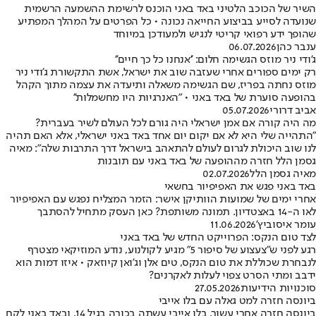
השיר של הכוכב הלטיני באד באני הוכנס לרשימת ההשמעה הרשמית
שנועדה לסייע בביצוע החייאה נכונה • כל הפרטים על המהלך המפתיע
שהופך ידע רפואי קריטי לנגיש ולמעודכן במיוחד
ענבר כהן
06.07.2026
ג'ודי ניר מוזס הגשימה חלום: ''אנחנו כל כך חיים''
רק ימים ספורים אחרי שעזבה שוב את ישראל, אשת התקשורת ג'ודי ניר
מוזס נחתה בפריז, שם הגשימה משאלה ותיעדה את עצמה מתוך הקהל
בהופעה סוערת של באד באני • "האנרגיות היו מחשמלות''
אביב דרורי
05.07.2026
מה היה קורה אם אמן ישראלי היה גורם לכל העולם לשיר בעברית?
"התהייה שלי היא לא אם יקום יום אחד באד באני ישראלי, אלא האם תהיה
לנו שוב היכולת לגרום לעולם להתאהב בישראל דרך התרבות שלה": מאיה
גסמן הלל חזרה מההופעה של באד באני עם תובנות
מאיה גסמן הלל
02.07.2026
באד באני פגש את האפיפיור בחשאי
אחרי ימים של שמועות הוותיקן אישר: הזמר המצליח נפגש עם האפיפיור
לאו ה-14 באצטדיון. תמונה משותפת? כאן העסק מתחיל להסתבך
עומר איסוביץ'
11.06.2026
לצד טום הנקס: הפרוייקט החדש של באד באני
רגע לפני ש"צעצוע של סיפור 5" מגיע לקולנוע, נודע המוזיקאי מצטרף
לנבחרת שכוללת את טום הנקס, טים אלן וג'ואן קיוזאק • איזו דמות הוא
ידבב ומתי הסרט צפוי לעלות לאקרנים?
סוכנויות הידיעות
27.05.2026
ביונסה חזרה למט גאלה עם בלו אייבי
ביונסה חזרה אחרי עשור, בלו אייבי עשתה בכורה בגיל 14, ובאד באני לקח