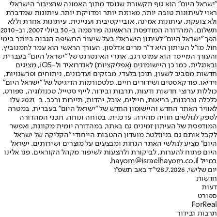
"ישראל היום" הוא גוף תקשורת שנוסד מתוך האמונה שהציבור הישראלי
ראוי לעיתונות טובה יותר, מאוזנת יותר ומדויקת יותר. עיתונות שמדברת
ולא צועקת. עיתונות אמינה, אובייקטיבית ועניינית. עיתונות אחרת וללא
תשלום. המהדורה המודפסת הראשונה פורסמה ב-30 ביולי 2007, וב-2010
הפך "ישראל היום" לעיתון הישראלי בעל שיעור החשיפה הגבוה ביותר בימי
חול. מו"ל העיתון היא ד"ר מרים אדלסון. העורך הראשי הוא עמר לחמנוביץ,
והעורך המייסד הוא עמוס רגב. אתרי האינטרנט של "ישראל היום" בעברית
ובאנגלית, כמו כן היישומונים (אפליקציות) לאנדרואיד ול-iOS, מציגים
חדשות מסביב לשעון, תוכן בלעדי, מבזקים ועדכונים, ניתוחים ופרשנויות,
וידיאו, פודקאסטים ושידורים חיים. פלטפורמות הדיגיטל של "ישראל היום"
כוללות ערוצי חדשות ודעות, תרבות ובידור, לייף סטייל, טכנולוגיה, ספורט,
כלכלה וצרכנות, בריאות, חיילים, אוכל, יהדות, תיירות ורכב. ב-2021 עלו
לאוויר האתר החדש והיישומון החדש של "ישראל היום" בעברית, במטרה
לספק לגולשים חוויה מהירה, עדכנית, בטוחה ונוחה. תכני המהדורה
המודפסת של העיתון זמינים גם באתר, במהדורה יומית מקוונת, ואפשר
לקבל אותם גם בניוזלטר. מועדון ההטבות הייחודי "הקליקה של ישראל
היום" מציע לגולשי האתר הנחות ומבצעים על מוצרים ושירותים. ישראל
היום פתוח להערות, לביקורת ולהצעות לשיפור מקהל הקוראים. פנו אלינו
במייל hayom@israelhayom.co.il.
יום שלישי, 28.7.2026
י"ד באב תשפ"ו
חדשות
דעות
ספורט
ForReal
תרבות ובידור