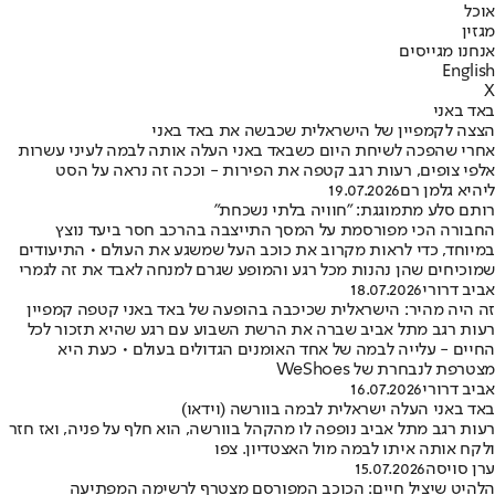
אוכל
מגזין
אנחנו מגייסים
English
X
באד באני
הצצה לקמפיין של הישראלית שכבשה את באד באני
אחרי שהפכה לשיחת היום כשבאד באני העלה אותה לבמה לעיני עשרות
אלפי צופים, רעות רגב קטפה את הפירות - וככה זה נראה על הסט
ליהיא גלמן רם
19.07.2026
רותם סלע מתמוגגת: ״חוויה בלתי נשכחת״
החבורה הכי מפורסמת על המסך התייצבה בהרכב חסר ביעד נוצץ
במיוחד, כדי לראות מקרוב את כוכב העל שמשגע את העולם • התיעודים
שמוכיחים שהן נהנות מכל רגע והמופע שגרם למנחה לאבד את זה לגמרי
אביב דרורי
18.07.2026
זה היה מהיר: הישראלית שכיכבה בהופעה של באד באני קטפה קמפיין
רעות רגב מתל אביב שברה את הרשת השבוע עם רגע שהיא תזכור לכל
החיים - עלייה לבמה של אחד האומנים הגדולים בעולם • כעת היא
מצטרפת לנבחרת של WeShoes
אביב דרורי
16.07.2026
באד באני העלה ישראלית לבמה בוורשה (וידאו)
רעות רגב מתל אביב נופפה לו מהקהל בוורשה, הוא חלף על פניה, ואז חזר
ולקח אותה איתו לבמה מול האצטדיון. צפו
ערן סויסה
15.07.2026
הלהיט שיציל חיים: הכוכב המפורסם מצטרף לרשימה המפתיעה