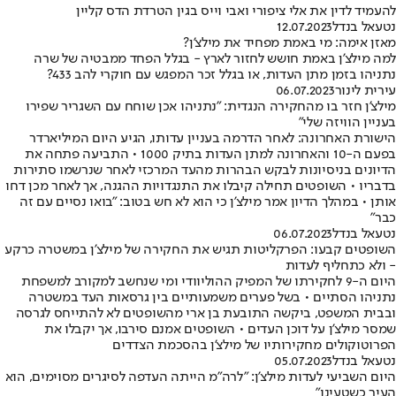
להעמיד לדין את אלי ציפורי ואבי וייס בגין הטרדת הדס קליין
נטעאל בנדל
12.07.2023
מאזן אימה: מי באמת מפחיד את מילצ'ן?
למה מילצ'ן באמת חושש לחזור לארץ - בגלל הפחד ממבטיה של שרה
נתניהו בזמן מתן העדות, או בגלל זכר המפגש עם חוקרי להב 433?
עירית לינור
06.07.2023
מילצ'ן חזר בו מהחקירה הנגדית: "נתניהו אכן שוחח עם השגריר שפירו
בעניין הוויזה שלי"
הישורת האחרונה: לאחר הדרמה בעניין עדותו, הגיע היום המיליארדר
בפעם ה-10 והאחרונה למתן העדות בתיק 1000 • התביעה פתחה את
הדיונים בניסיונות לבקש הבהרות מהעד המרכזי לאחר שנרשמו סתירות
בדבריו • השופטים תחילה קיבלו את התנגדויות ההגנה, אך לאחר מכן דחו
אותן • במהלך הדיון אמר מילצ'ן כי הוא לא חש בטוב: "בואו נסיים עם זה
כבר"
נטעאל בנדל
06.07.2023
השופטים קבעו: הפרקליטות תגיש את החקירה של מילצ'ן במשטרה כרקע
- ולא כתחליף לעדות
היום ה-9 לחקירתו של המפיק ההוליוודי ומי שנחשב למקורב למשפחת
נתניהו הסתיים • בשל פערים משמעותיים בין גרסאות העד במשטרה
ובבית המשפט, ביקשה התובעת בן ארי מהשופטים לא להתייחס לגרסה
שמסר מילצ'ן על דוכן העדים • השופטים אמנם סירבו, אך יקבלו את
הפרוטוקולים מחקירותיו של מילצ'ן בהסכמת הצדדים
נטעאל בנדל
05.07.2023
היום השביעי לעדות מילצ'ן: "לרה"מ הייתה העדפה לסיגרים מסוימים, הוא
העיר כשטעינו"