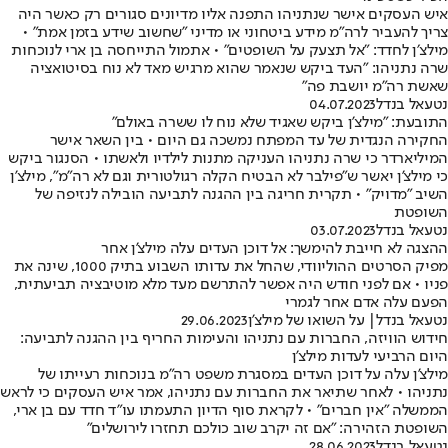
איש העסקים אישר שנתניהו התפנה אליו מדיונים סגורים רק כאשר היה
צריך להעביר לרה"מ מידע ביטחוני או מדיני "שחשוב שידע בזמן אמת" •
מילצ׳ן לחדד: "אל תצעק על השופטים" • אתמול התייחסה בן ארי לנוכחות
שרה נתניהו: "העד ביקש שנאמר שהוא מרגיש מאד לא נוח בסיטואציה
שאשת רה"מ יושבת פה"
נטעאל בנדל
04.07.2023
התובעת: "מילצ'ן ביקש שאגיד שלא נוח לו ששרה באולם"
החקירה הנגדית של עד המפתח נמשכה גם היום • בין השאר אישר
המיליארדר כי שרה נתניהו העניקה מתנות לילדיו ולאשתו • הסנגור ביקש
כי מילצ'ן יאשר ש"פילבר לא הבטיח הקלה רגולטורית וגם לא רה"מ", מילצ'ן
השיב "מדויק" • תקרית חריגה בין ההגנה לתביעה הובילה לנזיפה של
השופטת
נטעאל בנדל
03.07.2023
ההצגה לא חייבת להימשך: אל דוכן העדים עלה מילצ'ן אחר
מפיק הסרטים ההוליוודי, שהחל את עדותו השבוע בתיק 1000, שינה את
פניו • אם לפני חודש היה אפשר להתרשם מעד מלא מוטיבציה תביעתית,
הפעם עלה אדם אחר לגמרי
נטעאל בנדל
| על השואו של מילצ'ן
29.06.2023
חידוש הוויזה, החברות עם נתניהו והעימות החריף בין ההגנה לתביעה:
היום הרביעי לעדות מילצ'ן
מילצ'ן עלה על דוכן העדים במסגרת משפט רה"מ בנוכחות רעייתו של
נתניהו • לאחר שתיאר את החברות עם נתניהו, אמר איש העסקים כי לראש
הממשלה "אין חברים" • לקראת סוף הדיון התעמתו עו"ד חדד עם בן ארי,
השופטת הזהירה: "אם זה יקרב שוב כולכם תחזרו לירושלים"
נטעאל בנדל
28.06.2023