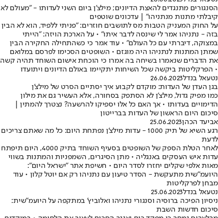
הסנגורים מתנגדים להאצת הדיונים; מילצ'ן ביום השני לעדותו - "מעולם לא
קיבלתי מתנות מנתניהו" | עדכונים שוטפים
על החוק המעניק הטבות מס לתושבים חוזרים: "פניתי ללפיד, הוא לא הבין
בזה - נתניהו אמר לי שינסה לדבר איתו" • על הארכת הויזה: "הייתי
במצוקה, דיברתי עם כל העולם" • עוד אמר כי כשהתחילה החקירה הבין
שמתן המתנות לנתניהו היה מוגזם • השופטים הסכימו לפרסם במלואם
את הדברים שנאמרו בשיחה בה אמרו כי הוכחת אישום השוחד תהיה קשה
• הפרקליטות ביקשה שכל השיחות יתקיימו באולם הדיונים ויתועדו
נטעאל בנדל
26.06.2023
בגן העדן של העדות: מוקדם לקבוע איך יסתיים הסרט של מילצ'ן
כמו מפיק גדול, מילצ'ן לא הסתפק בסחורה, אלא העשיר גם את מילון
הדימויים בעדותו • אך האם כל אלו יספיקו להרשעה? נצטרך להמתין |
סיכום היום הראשון של העדות בברייטון
אביעד הכהן
25.06.2023
רגע השיא של תיק 1000 - עדות מילצ'ן נפתחת היום: כל מה שאתם צריכים
לדעת
לאחר הטלת הספק של השופטים בסעיף השוחד בתיק 4000, היום תיפתח
עדות איש העסקים באנגליה • מתן הסיגרים, השמפניות והמתנות בשווי
מאות אלפי שקלים יחזרו לסדר היום • חשיפת אתר "ישראל היום":
היועמ"שית מתעקשת - הסדר טיעון עם נתניהו רק אם יוטל קלון • עוד
מבחן לפרקליטות
נטעאל בנדל
25.06.2023
ניסיון הפיכה ברוסיה וסנגורי נתניהו ואלוביץ' במתקפה על היועמ"שית:
סיכום חדשות השבת