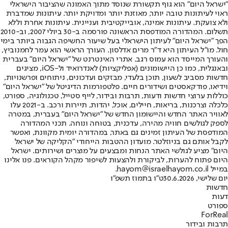
"ישראל היום" הוא גוף תקשורת שנוסד מתוך האמונה שהציבור הישראלי
ראוי לעיתונות טובה יותר, מאוזנת יותר ומדויקת יותר. עיתונות שמדברת
ולא צועקת. עיתונות אמינה, אובייקטיבית ועניינית. עיתונות אחרת וללא
תשלום. המהדורה המודפסת הראשונה פורסמה ב-30 ביולי 2007, וב-2010
הפך "ישראל היום" לעיתון הישראלי בעל שיעור החשיפה הגבוה ביותר בימי
חול. מו"ל העיתון היא ד"ר מרים אדלסון. העורך הראשי הוא עמר לחמנוביץ,
והעורך המייסד הוא עמוס רגב. אתרי האינטרנט של "ישראל היום" בעברית
ובאנגלית, כמו כן היישומונים (אפליקציות) לאנדרואיד ול-iOS, מציגים
חדשות מסביב לשעון, תוכן בלעדי, מבזקים ועדכונים, ניתוחים ופרשנויות,
וידיאו, פודקאסטים ושידורים חיים. פלטפורמות הדיגיטל של "ישראל היום"
כוללות ערוצי חדשות ודעות, תרבות ובידור, לייף סטייל, טכנולוגיה, ספורט,
כלכלה וצרכנות, בריאות, חיילים, אוכל, יהדות, תיירות ורכב. ב-2021 עלו
לאוויר האתר החדש והיישומון החדש של "ישראל היום" בעברית, במטרה
לספק לגולשים חוויה מהירה, עדכנית, בטוחה ונוחה. תכני המהדורה
המודפסת של העיתון זמינים גם באתר, במהדורה יומית מקוונת, ואפשר
לקבל אותם גם בניוזלטר. מועדון ההטבות הייחודי "הקליקה של ישראל
היום" מציע לגולשי האתר הנחות ומבצעים על מוצרים ושירותים. ישראל
היום פתוח להערות, לביקורת ולהצעות לשיפור מקהל הקוראים. פנו אלינו
במייל hayom@israelhayom.co.il.
יום שלישי, 30.6.2026
ט"ו בתמוז תשפ"ו
חדשות
דעות
ספורט
ForReal
תרבות ובידור