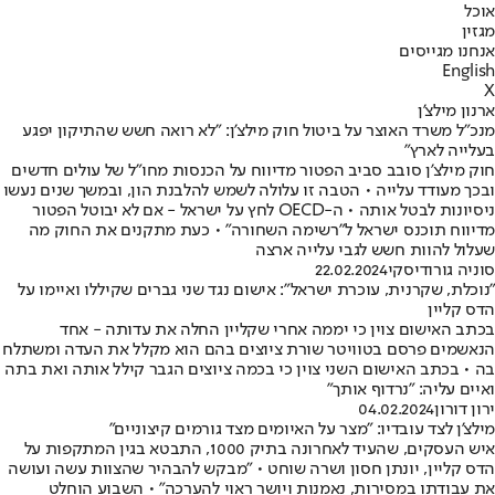
אוכל
מגזין
אנחנו מגייסים
English
X
ארנון מילצ'ן
מנכ"ל משרד האוצר על ביטול חוק מילצ'ן: "לא רואה חשש שהתיקון יפגע
בעלייה לארץ"
חוק מילצ'ן סובב סביב הפטור מדיווח על הכנסות מחו"ל של עולים חדשים
ובכך מעודד עלייה • הטבה זו עלולה לשמש להלבנת הון, ובמשך שנים נעשו
ניסיונות לבטל אותה • ה-OECD לחץ על ישראל - אם לא יבוטל הפטור
מדיווח תוכנס ישראל ל"רשימה השחורה" • כעת מתקנים את החוק מה
שעלול להוות חשש לגבי עלייה ארצה
סוניה גורודיסקי
22.02.2024
"נוכלת, שקרנית, עוכרת ישראל": אישום נגד שני גברים שקיללו ואיימו על
הדס קליין
בכתב האישום צוין כי יממה אחרי שקליין החלה את עדותה - אחד
הנאשמים פרסם בטוויטר שורת ציוצים בהם הוא מקלל את העדה ומשתלח
בה • בכתב האישום השני צוין כי בכמה ציוצים הגבר קילל אותה ואת בתה
ואיים עליה: "נרדוף אותך"
ירון דורון
04.02.2024
מילצ'ן לצד עובדיו: "מצר על האיומים מצד גורמים קיצוניים"
איש העסקים, שהעיד לאחרונה בתיק 1000, התבטא בגין המתקפות על
הדס קליין, יונתן חסון ושרה שוחט • "מבקש להבהיר שהצוות עשה ועושה
את עבודתו במסירות, נאמנות ויושר ראוי להערכה" • השבוע הוחלט