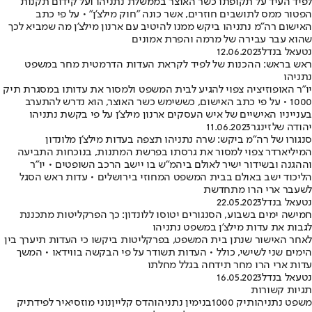
לפיד העיד על תקופתו כשר האוצר בממשלת נתניהו ועל קידום תקנות
הפטור ממס לתושבים חוזרים, אשר כונה "חוק מילצ'ן" • על פי כתב
האישום רה"מ נתניהו ביקש ממנו להיטיב עם ארנון מילצ'ן מה שמביא לכך
שהוא עבר עבירה של מרמה והפרת אמונים
נטעאל בנדל
12.06.2023
ראש בראש: ההכנות של לפיד לקראת העדות הדרמטית מחר במשפט
נתניהו
יו"ר האופוזיציה צפוי להגיע לבית המשפט ולמסור את עדותו במסגרת תיק
1000 • על פי כתב האישום, כששימש כשר האוצר, הוא נדרש להתערב
בענייניו האישיים של איש העסקים ארנון מילצ'ן על פי בקשת נתניהו
יהודה שלזינגר
11.06.2023
סנגורו של רה"מ ביקש: שרה נתניהו תצפה בעדות מילצ'ן מלונדון
המיליארדר צפוי למסור את גרסתו בפרשת המתנות, בנוכחות התביעה
וההגנה ובשידור ישיר לאולם ביהמ"ש בו יישב הרכב השופטים • יו"ר
הליכוד ישב באולם בבית המשפט המחוזי בירושלים • עדות ראש הסגל
לשעבר ארי הרו מתחדשת
נטעאל בנדל
22.05.2023
חמישה ימים בשבוע, הסנגורים יטוסו ללונדון: כך הפרקליטות מתכננת
לגבות את עדות מילצ'ן במשפט נתניהו
לאחר האישור שנתן בית המשפט, בפרקליטות ביקשו כי העדות תיערך בין
הימים שני לשישי, כולל • העדות תשודר על פי הבקשה בווידאו • המשך
עדות ארי הרו מחר תידחה בגלל מחלתו
נטעאל בנדל
16.05.2023
תגיות קשורות
משפט נתניהו
תיק 1000
בנימין נתניהו
הדס קליין
נוני מוזס
יאיר לפיד
תיק