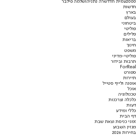
2000
עמית חדד
שרה נתניהו
שלמה פילבר
חדשות
בארץ
בעולם
ביטחוני
פוליטי
פלילים
בריאות
חינוך
משפט
פוליטי-מדיני
תרבות ובידור
ForReal
ספורט
תיירות
אופנה ולייף סטייל
אוכל
טכנולוגיה
כלכלה וצרכנות
דעות
כללי ומידע
דף הבית
זמני כניסת וצאת שבת
מגזין השבוע
בחירות 2026