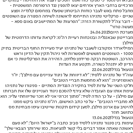
מבלארוס נמסר כי מפקד כוח ואגנר הסכים לעצור את הלחימה • במוקדים
מרכזיים ברחבי הארץ אזרחים יצאו להפגין נגד הרפורמה המשפטית •
מחבל פתח באש לעבר כוחות הביטחון שפעלו במחסום קלנדיה ופצע
שניים • פרקליטי נתניהו התייחסו לראשונה לשיחה הסגורה עם השופטים
• דובר צה"ל לתקשורת הזרה: "הפרעות של המתיישבים באום ספא -
מעשה טרור"
מערכת היום
24.06.2023
מברייטון שבאנגליה ובנוכחות רעיית רה"מ: לקראת עדותו הדרמטית של
מילצ'ן
המיליארדר ומקורבו לשעבר של נתניהו יעיד מעיירת החוף הבריטית בתיק
1000 • השופטים חוששים לאפשרות לאי ניהול תקין של הדיון וראש
ההרכב, השופטת רבקה פרידמן פלדמן, הזהירה את הפרקליטות כי אם
הדיון לא יתנהל כשורה, תקטע את העדות
נטעאל בנדל
22.06.2023
עוה"ד של נתניהו ללפיד: "לא דיווחת על ניגוד עניינים עם מילצ'ן"; יו"ר
האופוזיציה: "הוא לא מחמשת חבריי הטובים"
חלקו השני של עדות לפיד בחקירה הנגדית הסתיים • סניגורו של נתניהו
עימת אותו עם העובדה שלא צירף להסכם ניגוד העניינים שלו את חברותו
עם מילצ'ן • על כך הודה לפיד: "מתוך זכרוני אני לא זוכר שדיווחתי עליו; הוא
לא מחבריי הטובים" • על פי כתב האישום, רה"מ נתניהו ביקש ממנו
להיטיב עם ארנון מילצ'ן, למען קידום תקנות שייטיבו עימו מבחינת מס
כתושב חוזר
נטעאל בנדל
13.06.2023
עימות בין סנגור נתניהו ללפיד סביב כתבה ב"ישראל היום": "לא פעם
ראשונה שאתה אומר דברים בלי קשר למציאות, כמו שירותך הצבאי שלך"