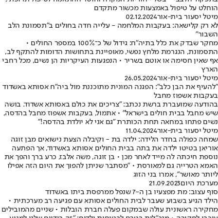
הוחלט על טיפול באמצעות מכשור מתקדם
מיטל יסעור בית-אור
02.12.2024
לא רק קלישאה: בעקבות המלחמה - עלייה חדה בחולים ב"תסמונת הלב
השבור"
מחקר שבדק את כלל בתיה"ח: גידול של כ־100% במספר החולים •
התסמונת, הנגרמת מלחץ נפשי, מאופיינת בתחושות הדומות להתקף לב,
אף שאין חסימה או אוטם בשריר • הנפגעות העיקריות הן נשים, מכל רחבי
הארץ
מיטל יסעור בית-אור
26.05.2024
"להעיף את הבן כלב": הפגנה המונית מתוכננת מול ביה"ח אסותא באשדוד
בעקבות אשפוז מחבל
בהודעה שמועברת ברשת נכתב: "צריכים את כולם באסותא אשדוד. בושה
שיש מחבל בבית חולים בישראל" • אתמול, בעקבות אשפוז מחבל בהדסה,
נשים פתחו במחאה תחת הכותרת "גם אני לא יולדת בהדסה!"
מיטל יסעור בית-אור
11.04.2024
שמחה כפולה בחדר הלידה: ילדה בת - וקיבלה הצעת נישואים מבן זוגה
אוריאן בטיטו ילדה את בתה בבית החולים אסותא באשדוד, אך הפתעה
נוספת חיכתה לה מייד לאחר מכן • בן זוגה, משה אלבז, כרע ברך והפך את
האמא הטרייה גם למאורסת • "מסתבר שניתן להפוך את היום הזה אפילו
ליותר מאושר", אמרו בני הזוג
מערכת היום
21.09.2023
סוף עצוב: מת מפצעיו בן ה-7 שנפל ממרפסת ביתו באשדוד
הילד הגיע בשבוע שעבר לבית החולים אסותא עם פגיעה רב מערכתית •
מחקירה ראשונית עולה שבמקום פעלה חברת הובלות • שניים מהמובילים