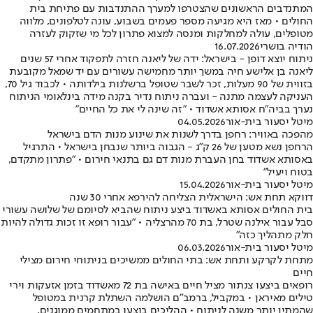
המתנדבים הראשונים שהצטרפו למערך ההתנדבות עם פתיחת בית
החולים • מאז היא מגיעה מספר פעמים בשבוע, עונה לטלפונים, מלווה
מטופלים, עולה למחלקות ומנסה למצוא פתרון לכל מי שזקוק לעזרה
הודיה בושרי
16.07.2026
ניתוח יוצא דופן - בישראל: ידה של ליאנה חזרה לתפקוד אחרי 57 שנים
ליאנה בן אלישע חיה במשך יותר מחמישה עשורים עם יד שמאל מקובעת
בזווית של 90 מעלות, זכר לשבר שטופל ברשלנות בילדותה • לכבוד גיל 70,
העניקה לעצמה מתנה - ועברה ניתוח נדיר בקנה מידה בינלאומי הניתוח
נערך בביה"ח אסותא אשדוד • "זה שינה לי את כל החיים"
מיטל יסעור בית-אור
04.05.2026
מהפכה באוויר: רחפן בדרך לשנות את שינוע מנות הדם בישראל
הרחפן נשא מטען של 26 ק״ג - הגבוה ביותר שנבחן בישראל • התרגיל
באסותא אשדוד בחן העברת מנות דם גם בתנאי חירום • "פתרון מתקדם,
בטוח ויעיל"
מיטל יסעור בית-אור
15.04.2026
דווקא תחת אש: הישראלית הצליחה להירפא אחרי 30 שנה
בית החולים אסותא באשדוד ביצע ניתוח שהביא לסיומם של שלושה עשורי
סבל עבור אילנה שטרל, בת 70 מהרצליה • "עבור רופא זו זכות גדולה להיות
חלק מתהליך כזה"
מיטל יסעור בית-אור
06.03.2026
מתחת לקרקע ותחת אש: בתי החולים ממשיכים בניתוחי חירום מצילי
חיים
רופאים ביצעו צנתור מציל חיים באישה בת 72 מאשדוד בזמן אזעקות וירי
טילים מאיראן • במקביל, ברמב"ם הושלמה השתלת קרנית במטופל
שהמתין יותר משנה לניתוח • ההליכים בוצעו במתחמים ממוגנים,