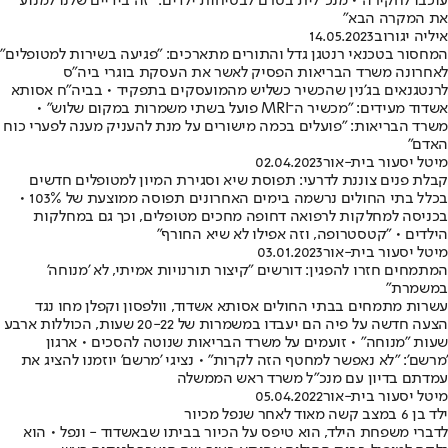
עוכבו לחקירה • מנכ"לית בטרם לבטיחות ילדים: "זה בידיים שלנו למנוע
את המקרה הבא"
איליה יגורוב
14.05.2023
המחסור בטכנאי רנטגן גדל והתורים מתארכים: "פגיעה בשירות למטופלים"
לאחרונה משרד הבריאות הפסיק לאשר את העסקת בוגרי ביה"ס
לרנטגנאים בג'נין שהכשיר כשליש מהמועסקים בתפקיד • בביה"ח אסותא
אשדוד מעידים: "מכשיר ה־MRI פועל בשתי משמרות במקום שלוש" •
משרד הבריאות: "פועלים בכמה מישורים על מנת להעניק מענה לפערי כוח
האדם"
מיטל יסעור בית-אור
02.04.2023
קבלת פנים צוננת לדרעי: תפוסת שיא וסגירת המיון למטופלים חדשים
בכלל בתי החולים נרשמה בימים האחרונים תפוסה ממוצעת של 103% •
בכניסה למחלקות לרפואה דחופה מחכים מטופלים, וכך גם במחלקות
הילדים • "קטסטרופה, וזה אפילו לא שיא החורף"
מיטל יסעור בית-אור
03.01.2023
המתמחים חזרו להפגין: דורשים "קיצור תורנויות אמיתי, לא 'מנוחה'
במשמרת"
עשרות מתמחים בבתי החולים אסותא אשדוד, וולפסון וקפלן מחו נגד
הצעה חדשה על פיה הם יעבדו במשמרות של 20-22 שעות, הכוללות ארבע
שעות "מנוחה" • זועמים על משרד הבריאות שנוטה להסכים • ארגון
'מרשם': "לא נאפשר למחטף הזה לקרות" • נציגי 'מרשם' יוזמנו להציג את
עמדתם בדיון עם מנכ"ל משרד ראש הממשלה
מיטל יסעור בית-אור
05.04.2022
ילד בן 6 במצב קשה מאוד לאחר שנפל מכיור
לדברי משפחת הילד, הוא טיפס על הכיור בביתו שבאשדוד - ונפל • הוא