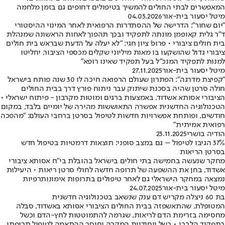
המאפשרים לבתי החולים להמשיך בטיפולים דחופים גם בזמן מלחמה
מיטל יסעור בית-אור
04.03.2026
"יום שחור": הדרישה של ההסתדרות הרפואית לאחר המינוי ההיסטורי
ד"ר גלית קאופמן מונתה לתפקיד ובכך תהפוך לאחות הראשונה שמנהלת
בית חולים ציבורי • פרופ' ציון חגי: "לא יעלה על הדעת שבראש בית חולים
ציבורי גדול שהושקעו בו מאות מיליוני שקלים מכספי הציבור, יחליטו
למנות לתפקיד המנכ"ל בעל תפקיד שאינו רופא"
מיטל יסעור בית-אור
27.11.2025
"קפיצת מדרגה": הפתרון שעולם הרפואה חיכה לו 30 שנה פותח בישראל
חולה סרטן שהיה בסכנת שיתוק עבר ניתוח פורץ דרך בבית החולים
הציבורי אסותא אשדוד, באמצעות ברגים ומוטות מקרבון - פיתוח ישראלי •
הטכנולוגיה החדשנית אפשרה התאוששות מהירה של יומיים בלבד, במקום
חודשים, ופותחת אפשרויות חדשות לטיפול בסרטן ברחבי העולם: "מהפכה
רפואית אמיתית"
הודיה בושרי
23.11.2025
37% הגיבו לטיפול – גם במצב סופני: תוצאות דרמטיות בטיפול חדש
בסרטן הריאות
מחקר שנעשה בחמישה בתי חולים בישראל בהובלת בי״ח אסותא ציבורי
אשדוד, בחן את ההשפעה של תרופה חדשה לחולי סרטן ריאות • היעילות
נמצאה במחקר הישראלי גם לאחר טיפולים בתרופות אימונותרפיות
מיטל יסעור בית-אור
24.07.2025
בת 60 ניצלה מקריש דם ענק שנשאב בטכנולוגיה חדשנית
המטופלת, שהתאשפזה בבית החולים הציבורי אסותא באשדוד, סבלה
מחסימה בזרימת הדם לריאות, שגרמה להתמוטטות לחץ-הדם וכשל
בתפקוד הלבבי • בשל ייחודיות המקרה וחוסר ההתאמה לטיפול תרופתי,