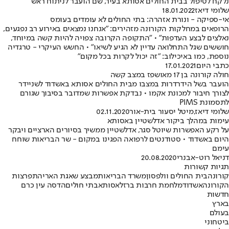
נלקח לטיפול בבית החולים אסותא בעיר, שם הועבר לניתוח ראש
שלומי דיאז
18.01.2022
אי-ספיקה - ונורת אזהרה: בתי החולים לא עומדים בעומס
הרופאים במחלקות הקורונה מזהירים: "אנחנו נמצאים באירוע רב נפגעים,
נאלצים לבצע העדפות" • "התקופה הקרובה צפויה להיות קשה במיוחד,
חוששים שגל התחלואה עדיין לא הגיע לשיאו" • החשש העיקרי - טרגדיה
נוספת, כמו באיכילוב: "זה יכול לקרות בכל מקום"
כתבי היום
17.01.2021
חולה קורונה בן 17 מאושפז במצב קשה
הועבר בשל הידרדרות במצבו מבית החולים אסותא באשדוד לשניידר
לצורך חיבור למכונת אקמו • נבדקת אפשרות שמדובר בסיבוך שגורם
לתסמונת PIMS
שלומי דיאז
,
מיטל יסעור בית-אור
02.11.2020
עימות במהלך ביקור אדלשטיין באסותא
על רקע האפשרות שיוטל סגר, אדלשטיין ממשיך בסיורים הארציים ויבקר
היום באשדוד • סטודנטים לרפואה הפגינו במקום - שר הבריאות שוחח
עימם
דניאל רוט-אבנרי
20.08.2020
תגיות קשורות
קורונה
בית החולים וולפסון
משרד הבריאות
מבצע שאגת הארי
התפרצות
הקורונה
אשדוד
מלחמת חרבות ברזל
אסותא
בתי חולים
הדסה עין כרם
חדשות
בארץ
בעולם
ביטחוני