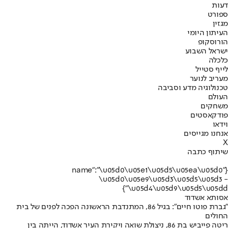
דעות
ספורט
מגזין
העיתון היומי
הורוסקופ
ישראל השבוע
כלכלה
לייף סטייל
מעריב לנוער
טכנולוגיה מדע וסביבה
העולם
משחקים
פודקאסטים
וידאו
אנחנו מגייסים
X
שיתוף כתבה
{"name":"\u05d0\u05e1\u05d5\u05ea\u05d0
\u05d0\u05e9\u05d3\u05d5\u05d3 -
\u05d4\u05d9\u05d5\u05dd"}
אסותא אשדוד
"גברת פוטו חיים”: בגיל 86, המתנדבת הראשונה הפכה לפנים של בית
החולים
ריטה פייביש בת 86, ניצולת שואה ויקירת העיר אשדוד, הייתה בין