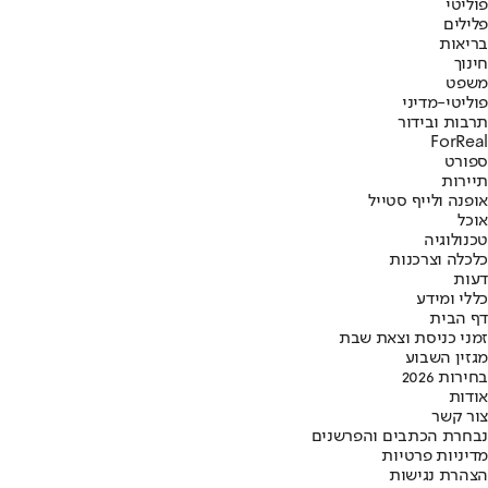
פוליטי
פלילים
בריאות
חינוך
משפט
פוליטי-מדיני
תרבות ובידור
ForReal
ספורט
תיירות
אופנה ולייף סטייל
אוכל
טכנולוגיה
כלכלה וצרכנות
דעות
כללי ומידע
דף הבית
זמני כניסת וצאת שבת
מגזין השבוע
בחירות 2026
אודות
צור קשר
נבחרת הכתבים והפרשנים
מדיניות פרטיות
הצהרת נגישות