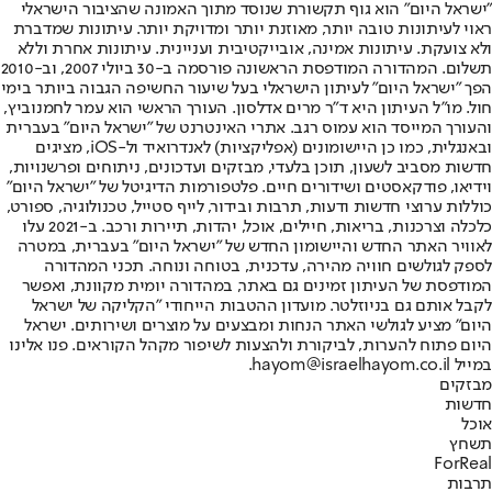
"ישראל היום" הוא גוף תקשורת שנוסד מתוך האמונה שהציבור הישראלי
ראוי לעיתונות טובה יותר, מאוזנת יותר ומדויקת יותר. עיתונות שמדברת
ולא צועקת. עיתונות אמינה, אובייקטיבית ועניינית. עיתונות אחרת וללא
תשלום. המהדורה המודפסת הראשונה פורסמה ב-30 ביולי 2007, וב-2010
הפך "ישראל היום" לעיתון הישראלי בעל שיעור החשיפה הגבוה ביותר בימי
חול. מו"ל העיתון היא ד"ר מרים אדלסון. העורך הראשי הוא עמר לחמנוביץ,
והעורך המייסד הוא עמוס רגב. אתרי האינטרנט של "ישראל היום" בעברית
ובאנגלית, כמו כן היישומונים (אפליקציות) לאנדרואיד ול-iOS, מציגים
חדשות מסביב לשעון, תוכן בלעדי, מבזקים ועדכונים, ניתוחים ופרשנויות,
וידיאו, פודקאסטים ושידורים חיים. פלטפורמות הדיגיטל של "ישראל היום"
כוללות ערוצי חדשות ודעות, תרבות ובידור, לייף סטייל, טכנולוגיה, ספורט,
כלכלה וצרכנות, בריאות, חיילים, אוכל, יהדות, תיירות ורכב. ב-2021 עלו
לאוויר האתר החדש והיישומון החדש של "ישראל היום" בעברית, במטרה
לספק לגולשים חוויה מהירה, עדכנית, בטוחה ונוחה. תכני המהדורה
המודפסת של העיתון זמינים גם באתר, במהדורה יומית מקוונת, ואפשר
לקבל אותם גם בניוזלטר. מועדון ההטבות הייחודי "הקליקה של ישראל
היום" מציע לגולשי האתר הנחות ומבצעים על מוצרים ושירותים. ישראל
היום פתוח להערות, לביקורת ולהצעות לשיפור מקהל הקוראים. פנו אלינו
במייל hayom@israelhayom.co.il.
מבזקים
חדשות
אוכל
תשחץ
ForReal
תרבות