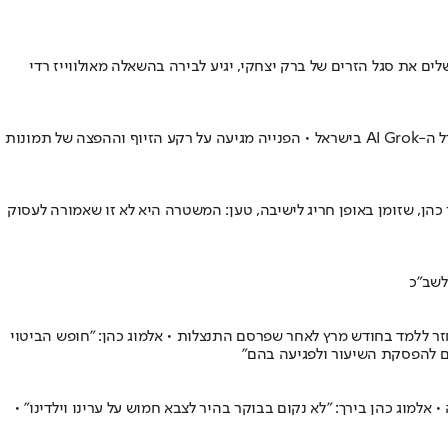
12 חודשי השנה בשפה הספרדית • הקולומביאני, שמשלים את סגל הזרים של ברק יצחקי, יגיע לבירה בהשאלה מאולווייז רדי
תנועת בונות אלטרנטיבה פנתה במכתב רשמי אל אלמוג כהן, הממונה על תחום הבינה המלאכותית, בדרישה להתערבות מיידית ולחסימת פעילות מודל ה-AI Grok בישראל • הפנייה מגיעה על רקע הזיוף וההפצה של תמונות
יפות לפרסומים ביום הדלפת הסרטון • סגן השר כהן, שזומן באופן חריג לישיבה, טען: המשטרה היא לא זו שאמורה לעסוק
לשב"כ
חזר ללמד בחודש מרץ לאחר שפרסם התנצלות • אלמוג כהן: "חופש הביטוי
רם להפסקת השיעור ולפגיעה בהם"
מוג כהן בירך: "לא נקום בבוקר בהיר לצבא חמוש על ערינו וילדינו" •