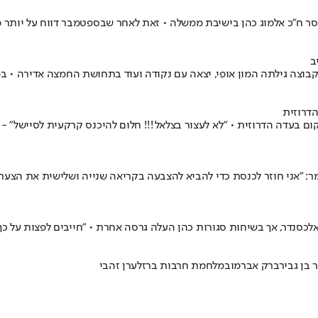
ב
וצה גילתה המון אופי, יצאה עם נקודה ועוד בתחושת החמצה אדירה • במ
הדרוזית
ום בעדה הדרוזית • "לא לעצור בצלאל!!! חלום להיכנס קרקעית לסיישל" -
מר: "אני חוזר לכנסת כדי להביא להצבעה בקריאה שנייה ושלישית את הצ
כסנדר, אך בשיחות סגורות כהן העלה גרסה אחרת • "חייבים לפצות על כך
 בן גביר
ברק אברמוב
מלחמת חרבות ברזל
ערן זהבי