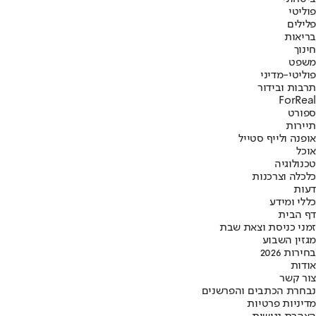
פוליטי
פלילים
בריאות
חינוך
משפט
פוליטי-מדיני
תרבות ובידור
ForReal
ספורט
תיירות
אופנה ולייף סטייל
אוכל
טכנולוגיה
כלכלה וצרכנות
דעות
כללי ומידע
דף הבית
זמני כניסת וצאת שבת
מגזין השבוע
בחירות 2026
אודות
צור קשר
נבחרת הכתבים והפרשנים
מדיניות פרטיות