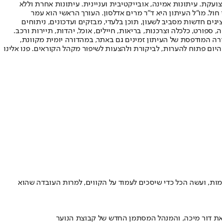
ועקת. עיתונות אמינה, אובייקטיבית ועניינית. עיתונות אחרת וללא
עור החשיפה הגבוה ביותר בימי חול. מו"ל העיתון היא ד"ר מרים אדלסון. העורך הראשי הוא עמר
 והעורך המייסד הוא עמוס רגב. אתרי האינטרנט של "ישראל היום" בעברית ובאנגלית, כמו כן היישומונים (אפליקציות) לאנדרואיד ול-iOS, מציגים חדשות מסביב לשעון, תוכן בלעדי, מבזקים ועדכונים, ניתוחים
, ספורט, כלכלה וצרכנות, בריאות, חיילים, אוכל, יהדות, תיירות ורכב.
דורה המודפסת של העיתון זמינים גם באתר, במהדורה יומית מקוונת,
היום פתוח להערות, לביקורת ולהצעות לשיפור מקהל הקוראים. פנו אלינו
ת, ועשה הכל כדי שיסכים לעמוד על הקווים, למרות העובדה שהוא
ף את דור מיכה, והמנהל המסתמן החדש של קבוצת הנוער