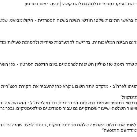
 הם בעיקר מסבירים למה גם להם קשה | דעה • צפו בסרטון
שמו הפרטי המלא של חאסונד גונסאלס הוא אפמאמחאסונד • מדובר למעשה בראשי התיבות של 
בכיר ממשרד החוץ הציג בישיבה את הפגיעה במעמד ישראל בעקבות פרשת שדה תימן: 110 מיליון חש
 נתניהו לארה"ב • מוקדם יותר השבוע קרא כהן להעביר את חקירת הפצ"רית 
ינוקות"
ן, התבטא במספר פעמים ברשתות החברתיות נגד חיילי צה"ל • הוא הושעה ו
לשיעור השלמה, שיעור שמתקיים גם עבור סטודנטים מילואימניקים, ובכך ג
ר את יכולות האכפיה שלהם מבחינה חוקית, בניגוד למצב שהיה עד כה • אל
תמודד עם התופעה"