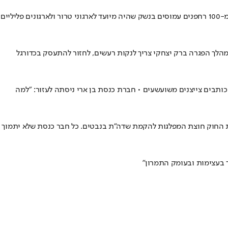
138 חציות רחפנים התבצעו בתוך 24 שעות גבול ישראל- מצרים, כך כפי שמסר ח"כ אלמוג כהן בישיבת ממשלה • זאת לאחר שבספטמבר דווח על יותר מ-100 רחפנים עמוסים בנשק שהיה מיועד לארגוני טרור ולארגונים פליליים
הלך הפגרה ברק יצחקי צריך לנקות רעשים, לחזור להתעסק בכדורגל
 כותבים צייצנים משועשעים • חברת כנסת בן ארי ניסתה לעזור: "למה
עת החוק חוצת המפלגות להקמת שדה”ת בנבטים. כל חבר כנסת שלא יתמוך
 בעצימות ובעומק התמרון"