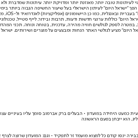
לעיתונות טובה יותר, מאוזנת יותר ומדויקת יותר. עיתונות שמדברת ולא צ
שלום. המהדורה המודפסת הראשונה פורסמה ב-30 ביולי 2007, וב-2010 הפך "ישראל היום" לעיתון הישראלי בעל שי
לחמנוביץ,
ל היום" כוללות ערוצי חדשות ודעות, תרבות ובידור, לייף סטייל, טכנולוגיה
ברית, במטרה לספק לגולשים חוויה מהירה, עדכנית, בטוחה ונוחה. תכני המה
ל היום" מציע לגולשי האתר הנחות ומבצעים על מוצרים ושירותים. ישראל 
כמעט היחידה במועדון • הבעלים ברק אברמוב סומך עליו בעיניים עצומו
בירה ינסו קודם כל למצוא מועמד זר לתפקיד • וגם: המועדון שרוצה לצר