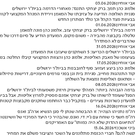
אבי אוחיון
03.06.2026
אלמוג כהן תמך, ברק יצחקי התנגד: מאחורי הדרמה בבית"ר ירושלים
סגנית האלופה הודיעה על עזיבתו של המאמן וירידת המנהל המקצועי לקווי
בבעיות מצד הקהל וכך נולד הפתרון החדש
אבי אוחיון
01.06.2026
דרמה בבית"ר ירושלים: ברק יצחקי עזב, אלמוג כהן מונה למאמן
טלטלה בקבוצה מהבירה • משום מקום, המועדון הודיע על סיום דרכו של מא
שהדברים לא הסתדרו"
אבי אוחיון
31.05.2026
בבית"ר ירושלים הכריעו: 5 השחקנים שיעזבו את המועדון
בעיצומו של מאבק האליפות, אלמוג כהן והצוות המקצועי קיבלו החלטה בנוג
אבי אוחיון
17.05.2026
אלמוג כהן ביצע זעזוע: סוף לחובבנות בבית"ר ירושלים
קוד התנהגות מחייב, סגירת בית וגן בפני גורמים חיצוניים, דרישות פיזיו
- ופתאום האליפות נמצאת על השולחן
אבי אוחיון
08.05.2026
ברמה הגבוהה ביותר: המהלך שיעניק חיזוק משמעותי לבית"ר ירושלים
הסגל שעומד לרשותו של ברק יצחקי אמנם מספיק למרוץ אליפות, אבל בבי
למועדון כשרונות צעירים • במקביל כבר הוחתמו שחקנים מקבוצות קטנו
אבי אוחיון
16.04.2026
רה"מ נתניהו הצהיר: זו ההבטחה שנתן לי סגן הנשיא ארה"ב ואנס
רה"מ חשף כי שוחח עם ג'יי. די. ואנס, שהבהיר כי היעד המרכזי של וושי
"התיאום ההדוק שלא היה כמותו" עם האמריקנים
ביני אשכנזי
13.04.2026
קשה להם? חברי הכנסת מתלוננים על השכר והציבור משלם את המחיר