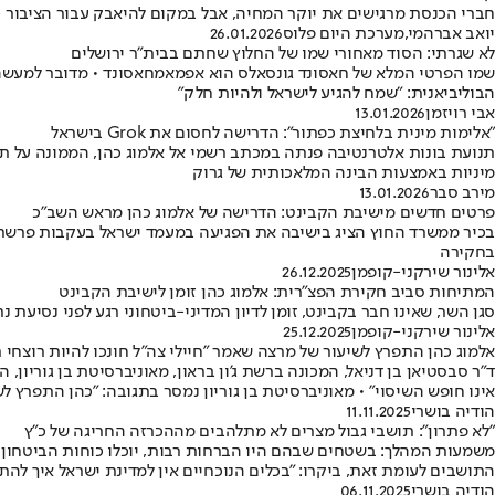
חברי הכנסת מרגישים את יוקר המחיה, אבל במקום להיאבק עבור הציבור -
יואב אברהמי
,
מערכת היום פלוס
26.01.2026
לא שגרתי: הסוד מאחורי שמו של החלוץ שחתם בבית"ר ירושלים
הבוליביאנית: "שמח להגיע לישראל ולהיות חלק"
אבי רויזמן
13.01.2026
"אלימות מינית בלחיצת כפתור": הדרישה לחסום את Grok בישראל
מיניות באמצעות הבינה המלאכותית של גרוק
מירב סבר
13.01.2026
פרטים חדשים מישיבת הקבינט: הדרישה של אלמוג כהן מראש השב"כ
בחקירה
אלינור שירקני-קופמן
26.12.2025
המתיחות סביב חקירת הפצ"רית: אלמוג כהן זומן לישיבת הקבינט
סגן השר, שאינו חבר בקבינט, זומן לדיון המדיני-ביטחוני רגע לפני נסיעת
אלינור שירקני-קופמן
25.12.2025
אלמוג כהן התפרץ לשיעור של מרצה שאמר "חיילי צה"ל חונכו להיות רוצחי ת
ד"ר סבסטיאן בן דניאל, המכונה ברשת ג'ון בראון, מאוניברסיטת בן גוריו
אינו חופש השיסוי" • מאוניברסיטת בן גוריון נמסר בתגובה: "כהן התפרץ 
הודיה בושרי
11.11.2025
"לא פתרון": תושבי גבול מצרים לא מתלהבים מההכרזה החריגה של כ"ץ
משמעות המהלך: בשטחים שבהם היו הברחות רבות, יוכלו כוחות הביטחון לשפ
התושבים לעומת זאת, ביקרו: "בכלים הנוכחיים אין למדינת ישראל איך לה
הודיה בושרי
06.11.2025