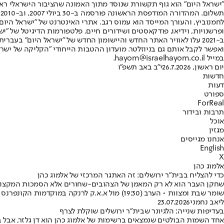
"ישראל היום" הוא גוף תקשורת שנוסד מתוך האמונה שהציבור הישראלי ראוי 
ת
ופרשנויות, וידיאו, פודקאסטים ושידורים חיים. פלטפורמות הדיגיטל של "ישרא
ב-2021 עלו לאוויר האתר החדש והיישומון החדש של "ישראל היום" בע
ואפשר לקבל אותם גם בניוזלטר. מועדון ההטבות הייחודי "הקליקה של ישרא
במייל hayom@israelhayom.co.il.
יום ראשון, 26.7.2026
י"ב באב תשפ"ו
חדשות
דעות
ספורט
ForReal
תרבות ובידור
אוכל
מגזין
אנחנו מגייסים
English
X
אלמוג כהן
כדי להצליח בבית"ר ירושלים: זה האתגר המרכזי של אלמוג כהן
שחקן העבר הוא לא רק המאמן של הצהובים-שחורים אלא הסמכות המקצועית 
שומר שבת ומצוות • הערב (19:30) מול א.א.ק לרנקה במוקדמות הקונפרנס ליג, הוא ייבחן בפעם הראשונה
ליאב נחמני
23.07.2026
בעדיפות שנייה: הלגיונר שבית"ר ירושלים שוקלת לצרף
אחד השמות הבולטים שנמצאים ברשימות של אלמוג כהן הוא דן גלזר, אבל ב