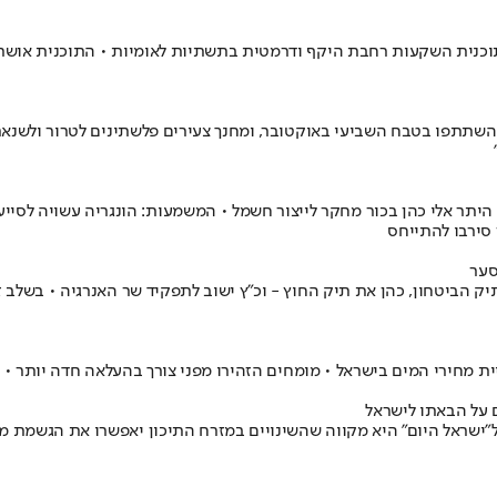
 תוכנית השקעות רחבת היקף ודרמטית בתשתיות לאומיות • התוכנית אושרה
תתפו בטבח השביעי באוקטובר, ומחנך צעירים פלשתינים לטרור ולשנאת ישר
ין היתר אלי כהן בכור מחקר לייצור חשמל • המשמעות: הונגריה עשויה לס
סירבו להתייחס
סער
הביטחון, כהן את תיק החוץ - וכ"ץ ישוב לתפקיד שר האנרגיה • בשלב זה
מחירי המים בישראל • מומחים הזהירו מפני צורך בהעלאה חדה יותר • ה
ם על הבאתו לישראל
ל"ישראל היום" היא מקווה שהשינויים במזרח התיכון יאפשרו את הגשמת מש