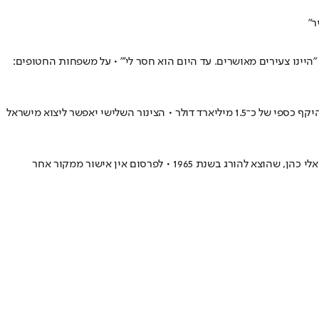
ר"
 "היינו צעירים מאושרים. עד היום הוא חסר לי'" • על משפחות החטופים:
שר האנרגיה אלי כהן אישר להקים את צינור הגז השלישי בין ישראל למצרים • כיום מייצאת ישראל למצרים סדר גודל של 10 BCM גז, מה שאומר יצוא בהיקף כספי של כ־1.5 מיליארד דולר • הצינור השלישי יאפשר ליצוא מישראל
19 • לפרסום אין אישור ממקור אחר