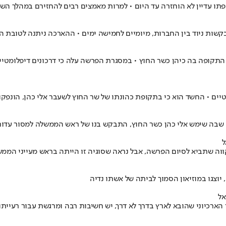
קשות ניוד בין החברות, מיומיים לחמישה ימים • ההארכה ניתנה לטובת
קופה בה כיהן כשר החוץ • במסגרת הפרשה עלה כי דרכונים דיפלומטיים ה
 • החשד הוא כי בתקופת כהונתו של שר החוץ לשעבר אלי כהן, הונפקו דר
בה שימש אלי כהן כשר החוץ, התבקש בנו של ראש הממשלה למסור עדות ב
ל
ווה שתביא לסיום הפרשה, אבל נראה שסוגיה זו הייתה בראש מעייני הממ
יוצגו במוזיאון הסמוך לביתה של אשתו נדיה
אל
הארכיוני שהובא לארץ בדרך לא דרך, יש חשיבות רבה ומרגשת עבור רעייתו 