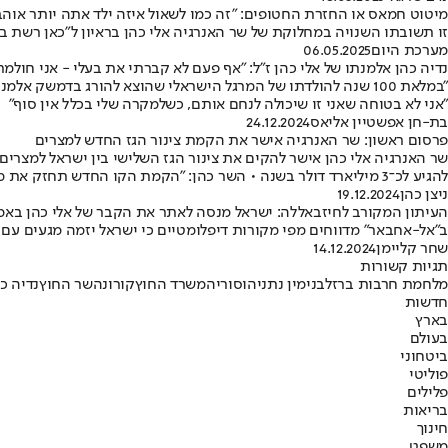
מיטוט חמאס או החזרת החטופים: "זה כמו לשאול איזה ילד אתה יותר אוהב
זו תשובתו השנויה במחלוקת של שר האנרגיה אלי כהן בראיון ל"כאן רשת ב'"
מערכת היום
06.05.2025
נדיה כהן אלמנתו של אלי כהן ז"ל: "אף פעם לא קברתי את בעלי - אני חול
"במלאת 100 שנה להולדתו של המרגל הישראלי שהוצא להורג בדמשק
"אני לא בטוחה שאני זו שיכולה לנחם אותם, כשלמקרה שלי בכלל אין סוף"
בת-חן אפשטיין אליאס
24.12.2024
פרסום ראשון: שר האנרגיה אישר את הקמת צינור הגז החדש למצרים
להגיע לכ־3 מיליארד דולר בשנה • השר כהן: "הקמת הקו החדש תחזק את מעמדנו באזור ותביא לירידה במחירים לטובת כל אזרחי ישראל"
ניצן כהן
19.12.2024
העיתון המקורב לחיזבאללה: ישראל מנסה לאתר את הקבר של אלי כהן באמ
ב"אל-אחבאר" מדווחים מפי מקורות דיפלומטיים כי ישראל יזמה מגעים עם גורמי חוץ ועם גו
שחר קליימן
14.12.2024
תגיות קשורות
מלחמת חרבות ברזל
בנימין נתניהו
סוריה
משרד החוץ
קורונה
שר החוץ
נדיה כ
חדשות
בארץ
בעולם
ביטחוני
פוליטי
פלילים
בריאות
חינוך
משפט