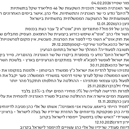
מור שפייר
04.02.2026
שר האנרגיה מאשר: תוכנית השקעות של 46 מיליארד שקל בתשתיות
ל"היום" נודע כי שר האנרגיה והתשתיות, אלי כהן, אישר בימים האחרונים
משמעותית של ההשקעה הממשלתית בתשתיות בישראל
ניצן כהן
12.01.2026
ברוב של 59 מול 7 מתנגדים: חוק "אונר״א 2" עבר כעת בכנסת
השר אלי כהן: "אונר״א שימש כזרוע ביצועית של החמאס, העסיק מחבלים שהש
את חוק אונר"א השני כדי לסגור את הפרצות. מעכשיו, אין מקום לפרשנויות"
אריאל כהנא
,
אלינור שירקני-קופמן
29.12.2025
תשובה לסעודיה? המהלך של ישראל בתחום הגרעין
ל"ישראל היום" נודע כי במסגרת ביקורו של שר האנרגיה בהונגריה, סייר ב
את ישראל לאפשר לסבא"א לסייר במתקנים הגרעיניים בארץ • בלשכת השר 
אריאל כהנא
30.11.2025
נתניהו שוקל להדיח את ישראל כ״ץ ממשרד הביטחון - ולמנות במקומו את 
ראש הממשלה שוקל לערוך שינוי דרמטי במשרדי הממשלה: סער יקבל את תיק 
לפעול בקו עצמאי מנתניהו - ההחלטה על החלפתו תתקבל מהר יותר
אילי זילברברג
25.11.2025
למרות הדרישה לעלייה של 7%: מחירי המים יעלו ב-2.5% בלבד
מועצת המים אישרה את ההחלטה שהוביל משרד האנרגיה להפחית את עליית 
ניצן כהן
13.11.2025
"תמיד הייתי בייאוש, עכשיו אני מאמינה": אשתו של אלי כהן מגיבה לדיווחי
נדיה כהן מפקפקת בדיווחים על החזרת שרידיו של בעלה לישראל • בראיון 
ששרידי "האיש שלנו בדמשק" יימסרו לישראל בקרוב
ירון דורון
12.10.2025
דיווח סעודי: שרידיו של אלי כהן עשויים להימסר לישראל בקרוב