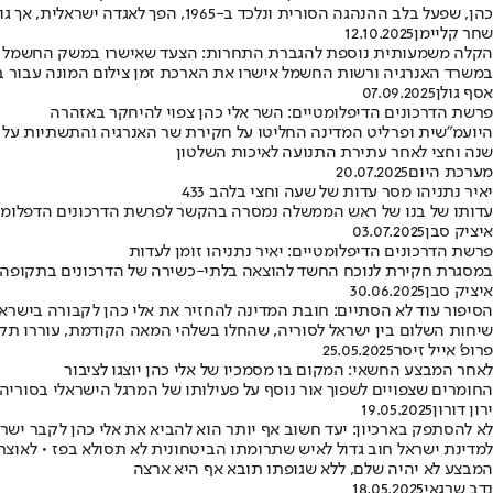
כהן, שפעל בלב ההנהגה הסורית ונלכד ב-1965, הפך לאגדה ישראלית, אך גופתו עדיין לא הוחזרה עד היום • למרות מאמצים רבים להחזירם במהלך השנים אף אחד עדיין לא הצליח להשיבם, כנראה עד היום • הדיווח לא מאומת
שחר קליימן
12.10.2025
הקלה משמעותית נוספת להגברת התחרות: הצעד שאישרו במשק החשמל
במשרד האנרגיה ורשות החשמל אישרו את הארכת זמן צילום המונה עבור ב
אסף גולן
07.09.2025
פרשת הדרכונים הדיפלומטיים: השר אלי כהן צפוי להיחקר באזהרה
היועמ"שית ופרליט המדינה החליטו על חקירת שר האנרגיה והתשתיות על הת
שנה וחצי לאחר עתירת התנועה לאיכות השלטון
מערכת היום
20.07.2025
יאיר נתניהו מסר עדות של שעה וחצי בלהב 433
עדותו של בנו של ראש הממשלה נמסרה בהקשר לפרשת הדרכונים הדפלומטיים
איציק סבן
03.07.2025
פרשת הדרכונים הדיפלומטיים: יאיר נתניהו זומן לעדות
במסגרת חקירת לנוכח החשד להוצאה בלתי-כשירה של הדרכונים בתקופה ש
איציק סבן
30.06.2025
הסיפור עוד לא הסתיים: חובת המדינה להחזיר את אלי כהן לקבורה בישרא
שיחות השלום בין ישראל לסוריה, שהחלו בשלהי המאה הקודמת, עוררו תק
פרופ' אייל זיסר
25.05.2025
לאחר המבצע החשאי: המקום בו מסמכיו של אלי כהן יוצגו לציבור
החומרים שצפויים לשפוך אור נוסף על פעילותו של המרגל הישראלי בסוריה, 
ירון דורון
19.05.2025
לא להסתפק בארכיון: יעד חשוב אף יותר הוא להביא את אלי כהן לקבר ישר
למדינת ישראל חוב גדול לאיש שתרומתו הביטחונית לא תסולא בפז • לאוצר 
המבצע לא יהיה שלם, ללא שגופתו תובא אף היא ארצה
נדב שרגאי
18.05.2025