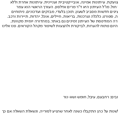
ועקת. עיתונות אמינה, אובייקטיבית ועניינית. עיתונות אחרת וללא
עור החשיפה הגבוה ביותר בימי חול. מו"ל העיתון היא ד"ר מרים אדלסון. העורך הראשי הוא עמר
 והעורך המייסד הוא עמוס רגב. אתרי האינטרנט של "ישראל היום" בעברית ובאנגלית, כמו כן היישומונים (אפליקציות) לאנדרואיד ול-iOS, מציגים חדשות מסביב לשעון, תוכן בלעדי, מבזקים ועדכונים, ניתוחים
, ספורט, כלכלה וצרכנות, בריאות, חיילים, אוכל, יהדות, תיירות ורכב.
דורה המודפסת של העיתון זמינים גם באתר, במהדורה יומית מקוונת,
היום פתוח להערות, לביקורת ולהצעות לשיפור מקהל הקוראים. פנו אלינו
בים: רחבעם, עיבל, חומש ושא-נור
לשנות על כהן התקבלו כשנה לאחר שהגיע לסוריה, ונשאלת השאלה אם כך