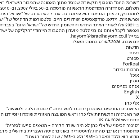
"ישראל היום" הוא גוף תקשורת שנוסד מתוך האמונה שהציבור הישראלי ראוי 
ת
ופרשנויות, וידיאו, פודקאסטים ושידורים חיים. פלטפורמות הדיגיטל של "ישרא
ב-2021 עלו לאוויר האתר החדש והיישומון החדש של "ישראל היום" בע
ואפשר לקבל אותם גם בניוזלטר. מועדון ההטבות הייחודי "הקליקה של ישרא
במייל hayom@israelhayom.co.il.
יום שבת, 4.7.2026
י"ט בתמוז תשפ"ו
חדשות
דעות
ספורט
ForReal
תרבות ובידור
אוכל
מגזין
אנחנו מגייסים
English
X
אלי כהן
היישובים החדשים בשומרון יחוברו לתשתיות: "ריבונות הלכה ולמעשה"
שר האנרגיה והתשתיות אלי כהן וראש המועצה האזורית שומרון יוסי דגן הו
יותם דשא
09.04.2026
"סיפור הכיסוי של אלי כהן לא היה שורד חקירה - הנאצים סייעו לסוריה"
פרופסור דן אורבך מהחוג להיסטוריה באוניברסיטה העברית בירושלים מדב
מדוע הוא נלכד ונאסר ב-1965 ולא ב-1963, שנה לאחר הגעתו"