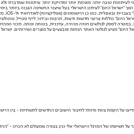
לעיתונות טובה יותר, מאוזנת יותר ומדויקת יותר. עיתונות שמדברת ולא צ
שלום. המהדורה המודפסת הראשונה פורסמה ב-30 ביולי 2007, וב-2010 הפך "ישראל היום" לעיתון הישראלי בעל שי
לחמנוביץ,
ל היום" כוללות ערוצי חדשות ודעות, תרבות ובידור, לייף סטייל, טכנולוגיה
ברית, במטרה לספק לגולשים חוויה מהירה, עדכנית, בטוחה ונוחה. תכני המה
ל היום" מציע לגולשי האתר הנחות ומבצעים על מוצרים ושירותים. ישראל 
דיעו על הקמת צוות מיוחד לחיבור הישובים החדשים לתשתיות • בין היישו
ר על חשיפתו של המרגל הישראלי אלי כהן בצורה שמעולם לא הכרנו • "הה