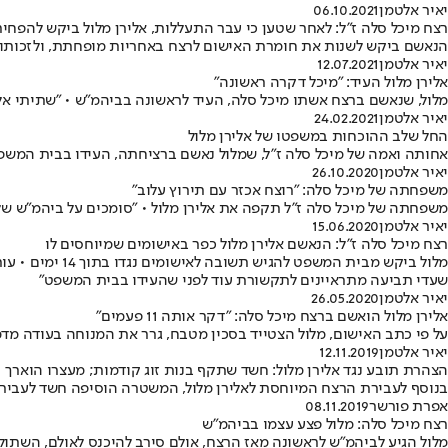
יאיר אלטמן
06.10.2021
רצח מיכל סלה ז"ל: לאחר שטען כי עבר התעללות, אלירן מלול ביקש להפח
הנאשם ביקש לשנות את חומרת האישום לרצח באחריות מופחתת, ולזכותו מ
יאיר אלטמן
12.07.2021
אלירן מלול העיד: "מיכל דקרה ראשונה"
מלול, שנאשם ברצח אשתו מיכל סלה, העיד לראשונה בביהמ"ש • "שתיתי אל
יאיר אלטמן
24.02.2021
החל שלב ההוכחות במשפטו של אלירן מלול
אחותה ואמה של מיכל סלה ז"ל, שמלול נאשם ברציחתה, העידו בבית המשפט •
יאיר אלטמן
26.10.2020
משפחתה של מיכל סלה: "רוצח אכזר עם תירוץ עלוב"
משפחתה של מיכל סלה ז"ל תקפה את אלירן מלול • "סומכים על ביהמ"ש שלא 
יאיר אלטמן
15.06.2020
רצח מיכל סלה ז"ל: הנאשם אלירן מלול כפר באישומים שמיוחסים לו
מלול ביקש מבי
שעדי תביעה מתראיינים לתקשורת עוד לפני שהעידו בבית המשפט"
יאיר אלטמן
26.05.2020
אלירן מלול הואשם ברצח מיכל סלה: "דקר אותה 11 פעמים"
על פי כתב האישום, מלול הצטייד בסכין מטבח, גרר את המנוחה בעודה מד
יאיר אלטמן
12.11.2019
הצהרת תובע נגד אלירן מלול: חשד שתקף בנות זוג קודמות; מעצרו הוארך
בנוסף לעבירת הרצח המיוחסת לאלירן מלול, המשטרה הוסיפה חשד לעבירות תקיפה קודמות - בין הית
אפרת פורשר
08.11.2019
רצח מיכל סלה: מלול פצע עצמו בביהמ"ש
מלול הגיע לביהמ"ש לראשונה מאז הרצח, אולם סירב להיכנס לאולם, השתולל