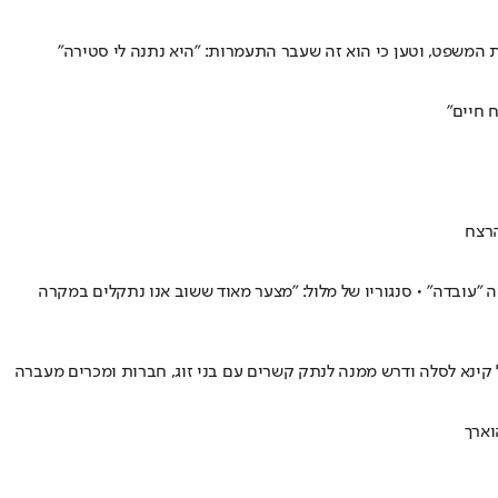
המשפט, וטען כי הוא זה שעבר התעמרות: "היא נתנה לי סטירה"
 חיים"
הרצח
 השתתפו בתוכנית הטלוויזיה "עובדה" • סנגוריו של מלול: "מצער מאוד ששוב אנו נתקלים במקרה
 קינא לסלה ודרש ממנה לנתק קשרים עם בני זוג, חברות ומכרים מעברה