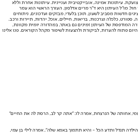
ועקת. עיתונות אמינה, אובייקטיבית ועניינית. עיתונות אחרת וללא
עור החשיפה הגבוה ביותר בימי חול. מו"ל העיתון היא ד"ר מרים אדלסון. העורך הראשי הוא עמר
 והעורך המייסד הוא עמוס רגב. אתרי האינטרנט של "ישראל היום" בעברית ובאנגלית, כמו כן היישומונים (אפליקציות) לאנדרואיד ול-iOS, מציגים חדשות מסביב לשעון, תוכן בלעדי, מבזקים ועדכונים, ניתוחים
, ספורט, כלכלה וצרכנות, בריאות, חיילים, אוכל, יהדות, תיירות ורכב.
דורה המודפסת של העיתון זמינים גם באתר, במהדורה יומית מקוונת,
היום פתוח להערות, לביקורת ולהצעות לשיפור מקהל הקוראים. פנו אלינו
עמי, אחותה של הנרצחת, אמרה לו: "אתה קר לב, הרסת לה את החיים"
דה תגדל ותדע הכל - והיא תתמוך באמא שלה", אמרה לילי בן עמי,