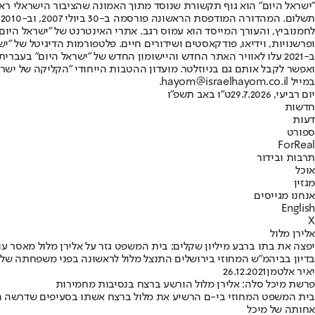
"ישראל היום" הוא גוף תקשורת שנוסד מתוך האמונה שהציבור הישראלי ראוי 
ת
ופרשנויות, וידיאו, פודקאסטים ושידורים חיים. פלטפורמות הדיגיטל של "ישרא
ב-2021 עלו לאוויר האתר החדש והיישומון החדש של "ישראל היום" בע
ואפשר לקבל אותם גם בניוזלטר. מועדון ההטבות הייחודי "הקליקה של ישרא
במייל hayom@israelhayom.co.il.
יום רביעי, 29.7.2026
ט"ו באב תשפ"ו
חדשות
דעות
ספורט
ForReal
תרבות ובידור
אוכל
מגזין
אנחנו מגייסים
English
X
אלירן מלול
יפצה את בתו ברבע מיליון שקלים: בית המשפט גזר על אלירן מלול מאסר עו
בדיון בביהמ"ש המחוזי בירושלים התנצל מלול לראשונה בפני משפחתה של ס
יאיר אלטמן
26.12.2021
פרשת מיכל סלה: אלירן מלול הורשע ברצח בנסיבות מחמירות
בית המשפט המחוזי בי-ם הרשיע את מלול ברצח אשתו בסעיפים שדרשה התבי
אחותה של מיכל