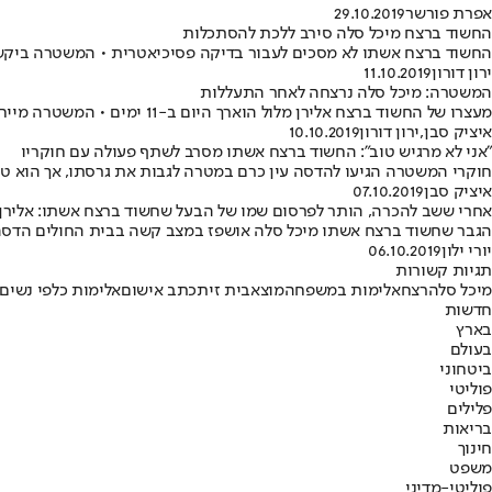
אפרת פורשר
29.10.2019
החשוד ברצח מיכל סלה סירב ללכת להסתכלות
החשוד ברצח אשתו לא מסכים לעבור בדיקה פסיכיאטרית • המשטרה ביקשה
ירון דורון
11.10.2019
המשטרה: מיכל סלה נרצחה לאחר התעללות
מעצרו של החשוד ברצח אלירן מלול הוארך היום ב-11 ימים • המשטרה מייחסת לחשוד עבירות של התעללות, רצח באכזריות מיוחדת ושיבוש הליכי משפט
איציק סבן
,
ירון דורון
10.10.2019
"אני לא מרגיש טוב": החשוד ברצח אשתו מסרב לשתף פעולה עם חוקריו
חוקרי המשטרה הגיעו להדסה עין כרם במטרה לגבות את גרסתו, אך הוא טען 
איציק סבן
07.10.2019
אחרי ששב להכרה, הותר לפרסום שמו של הבעל שחשוד ברצח אשתו: אלירן 
הגבר שחשוד ברצח אשתו מיכל סלה אושפז במצב קשה בבית החולים הדסה ע
יורי ילון
06.10.2019
תגיות קשורות
מיכל סלה
רצח
אלימות במשפחה
מוצא
בית זית
כתב אישום
אלימות כלפי נשים
חדשות
בארץ
בעולם
ביטחוני
פוליטי
פלילים
בריאות
חינוך
משפט
פוליטי-מדיני