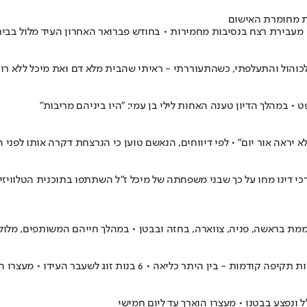
ית מחומרת האישום
עבירת רצח בנסיבות מחמירות • בחודש פברואר האחרון העיד מלול בבית 
כוהול והתעלפתי, כשהתעוררתי - ראיתי שהבית מלא דם ואת מיכל ללא רוח
 במהלך הדיון טענה האחות לילי בן עמי: "היו ביניהם מריבות"
יראה אור יום" • לפי דיווחים, הנאשם טוען כי הנרצחת דקרה אותו לפני 
ת המשפט להגיש תשובה לאישומים נגדו בתוך 14 ימים • עורכי דינו מחו על כך שבני משפחתה של מיכל ז"ל
ממת בראשה, פניה, צווארה, בחזה ובבטן • במהלך חייהם המשותפים, מלול
ר כליאה • 6 בנות זוג לשעבר העידו • מעצרו הוארך
 ונפצע בבטנו • מעצרו הוארך עד ליום חמישי