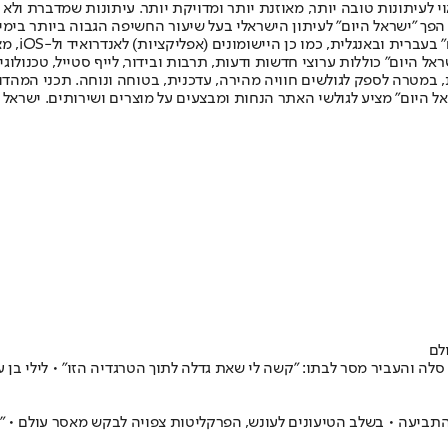
לעיתונות טובה יותר, מאוזנת יותר ומדויקת יותר. עיתונות שמדברת ולא צ
שלום. המהדורה המודפסת הראשונה פורסמה ב-30 ביולי 2007, וב-2010 הפך "ישראל היום" לעיתון הישראלי בעל שי
לחמנוביץ,
ל היום" כוללות ערוצי חדשות ודעות, תרבות ובידור, לייף סטייל, טכנולוגיה
ברית, במטרה לספק לגולשים חוויה מהירה, עדכנית, בטוחה ונוחה. תכני המה
ל היום" מציע לגולשי האתר הנחות ומבצעים על מוצרים ושירותים. ישראל 
לם
לה והעביר מסר לבתו: "קשה לי שאת גדלה לתוך הטרגדיה הזו" • לילי בן 
עה • בשלב הטיעונים לעונש, הפרקליטות צפויה לבקש מאסר עולם • "היל