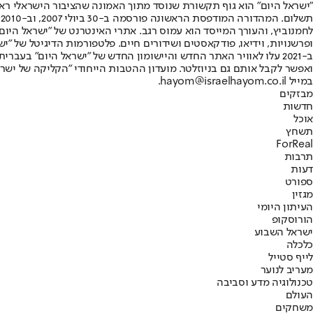
"ישראל היום" הוא גוף תקשורת שנוסד מתוך האמונה שהציבור הישראלי ראוי 
ת
ופרשנויות, וידיאו, פודקאסטים ושידורים חיים. פלטפורמות הדיגיטל של "ישרא
ב-2021 עלו לאוויר האתר החדש והיישומון החדש של "ישראל היום" בע
ואפשר לקבל אותם גם בניוזלטר. מועדון ההטבות הייחודי "הקליקה של ישרא
במייל hayom@israelhayom.co.il.
מבזקים
חדשות
אוכל
תשחץ
ForReal
תרבות
דעות
ספורט
מגזין
העיתון היומי
הורוסקופ
ישראל השבוע
כלכלה
לייף סטייל
מעריב לנוער
טכנולוגיה מדע וסביבה
העולם
משחקים