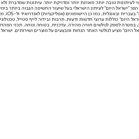
לעיתונות טובה יותר, מאוזנת יותר ומדויקת יותר. עיתונות שמדברת ולא צ
שלום. המהדורה המודפסת הראשונה פורסמה ב-30 ביולי 2007, וב-2010 הפך "ישראל היום" לעיתון הישראלי בעל שי
לחמנוביץ,
ל היום" כוללות ערוצי חדשות ודעות, תרבות ובידור, לייף סטייל, טכנולוגיה
ברית, במטרה לספק לגולשים חוויה מהירה, עדכנית, בטוחה ונוחה. תכני המה
ל היום" מציע לגולשי האתר הנחות ומבצעים על מוצרים ושירותים. ישראל 