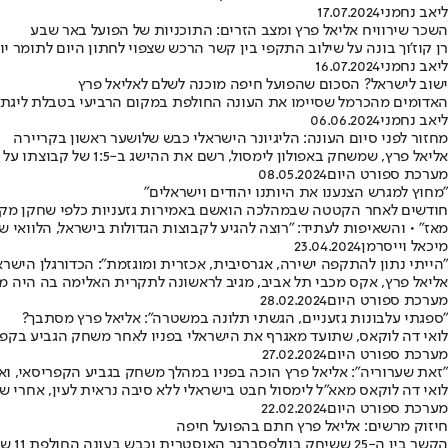
ליאב נחמני
17.07.2024
השכר שירוויח אליאל פרץ ומצב הזרים: התוכניות של הפועל באר שבע
רן קוז'וך בונה על שילוב התקפי בין קשר הרכש שצפוי לחתון היום לתומר י
ליאב נחמני
16.07.2024
ישוב לישראל? הסכום שהפועל חיפה מוכנה לשלם לאליאל פרץ
האדומים מהכרמל שסיימו את העונה החולפת במקום הרביעי בטבלת ליגת העל
ליאב נחמני
06.06.2024
מחזור לפני סיום העונה: הליגיונר הישראלי כבש שלושער ראשון בקריירה
אליאל פרץ, שמשחק באפולון לימסול, רשם את ההישג ב-1:5 של קבוצתו על זאקאקיו האחרונה בליגה הקפריסאית • בנוסף, היה לו עוד שער אחד שנפסל
מערכת ספורט היום
08.05.2024
"מחוץ למגרש הצנענו את היותנו יהודים וישראלים"
מאז" • והשאיפות לעתיד: "רוצה להגיע לקבוצות הגדולות בישראל, הלוואי ש
מיכאל וייסרמן
23.04.2024
"הייתי נתון להתקפה ישירה, אגרסיבית, אכזרית ומוגזמת": הכדורגלן הישר
אליאל פרץ, אקס מכבי תל אביב, מגיב לראשונה לתקרית האלימה בה היה מ
מערכת ספורט היום
28.02.2024
"ספגתי עלבונות גזעניים, הגשתי תלונה במשטרה": אליאל פרץ מסתבך?
לואי דה לוקאס, שתועד מאגרף את הישראלי בפניו לאחר משחק הגביע בקפר
מערכת ספורט היום
27.02.2024
"זאת שערוריה": אליאל פרץ הוכה בפניו במהלך משחק בגביע הקפריסאי, וא
לואי דה לוקאס מאא"ל לימסול חבט בישראלי ללא סיבה נראית לעין, אחרי ש
מערכת ספורט היום
22.02.2024
חיזוק מרשים: אליאל פרץ חתם בהפועל חיפה
הקשר בין ה-25 ששיחק בוולפסברגר האוסטרית וכבש בעונה החולפת 11 שערים ובישל 9 נוספים, יחזק את הקבוצה של ניר קלינגר