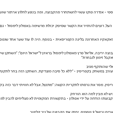
וספי • אנדרה פוקו עשוי להשתחרר מהקבוצה, ומה בנוגע לחלוץ ארתור שושנ
, רוצים להחזיר את הקשר שסיפק יכולת מרשימה באפולון לימסול • גם סע
אקבל זימון לנבחרת"
אלי שהותקף מגיב
עורב במשחק בקפריסין • "ללא כל סיבה מוצדקת, השחקן הזה בחר לתקוף 
יסין, מסר את גרסתו לתקרית הקשה: "מתנצל, אבל לא חוויתי דבר כזה בק
יש לא מבין למה הוא הורחק
קבוצתו הודחה על ידי אפולון • בתקשורת המקומית לא מצליחים להבין למה