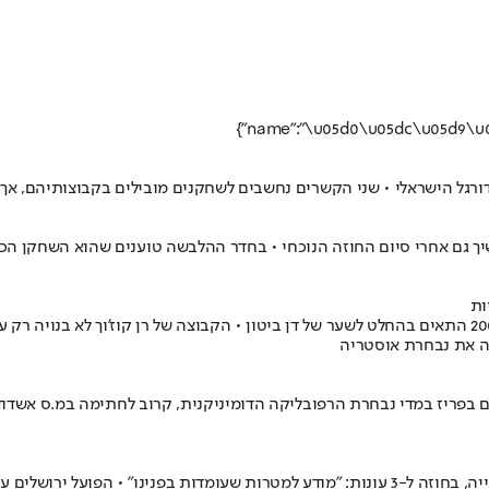
ורגל הישראלי • שני הקשרים נחשבים לשחקנים מובילים בקבוצותיהם, אך 
שיך גם אחרי סיום החוזה הנוכחי • בחדר ההלבשה טוענים שהוא השחקן הכי 
ות
המשפט המפורסם של יורם ארבל מהניצחון בגביע מול בית"ר ירושלים ב-2001 התאים בהחלט לשער של דן ביטון • 
רה את נבחרת אוסטריה
 בפריז במדי נבחרת הרפובליקה הדומיניקנית, קרוב לחתימה במ.ס אשדוד
חיפה • כל העדכונים - 17.07