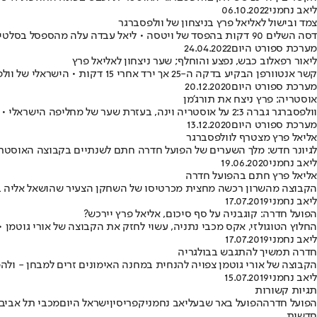
ליאב נחמני
06.10.2022
צמד ובישול לאליאל פרץ בניצחון של וולפסברגר
דסה השלים 90 דקות בהפסד של ויטסה • ליאל עבדה עלה מהספסל בסלטיק והיה מעורב בשער • גם תאי בריבו לקח חלק בניצחון של וולפסברגר
מערכת ספורט היום
24.04.2022
ליאור רפאלוב כבש, נפצע והוחלף; שער ניצחון לאליאל פרץ
קשר אנטוורפן הבקיע בדקה ה-25 אך ירד אחרי 15 דקות • הישראלי של וולפסברגר נכנס בדקה ה-64, כבש כעבור 15 דקות והנחיל למוליכה זלצבורג הפסד שלישי בחמשת המחזורים האחרונים
מערכת ספורט היום
20.12.2020
אוסטריה: פרץ ניצח את תורג'מן
וולפסברגר גברה 2:3 על אוסטריה וינה, בעזרת שער של מחליפה הישראלי • חלוץ המפסידים כבש 52 שניות מהפתיחה
מערכת ספורט היום
13.12.2020
אליאל פרץ מצטרף לוולפסברגר
לגיונר חדש: מלך השערים של הפועל חדרה חתם לשנתיים בקבוצה האוסטרית, 
ליאב נחמני
19.06.2020
אליאל פרץ חתם בהפועל חדרה
הקבוצה מהשרון רכשה מחצית מכרטיסו של השחקן הצעיר שהושאל אליה בעונ
ליאב נחמני
17.07.2019
הפועל חדרה: קוגבניה על סף סיכום, אליאל פרץ יירכש?
החלוץ הטוגולזי, אקס מכבי נתניה, עשוי לחזק את הקבוצה של אורי גוטמן
ליאב נחמני
17.07.2019
חדרה תמשיך להתגבש בבולגריה
הקבוצה של אורי גוטמן צפויה להנחית במחנה האימונים זרים למבחן - ו
ליאב נחמני
15.07.2019
תגיות קשורות
הפועל חדרה
הפועל באר שבע
ליאב נחמני
קפריסין
ישראל היום
מכבי תל אביב
חדשות