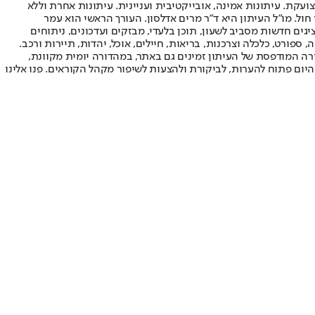
ועקת. עיתונות אמינה, אובייקטיבית ועניינית. עיתונות אחרת וללא
עור החשיפה הגבוה ביותר בימי חול. מו"ל העיתון היא ד"ר מרים אדלסון. העורך הראשי הוא עמר
 והעורך המייסד הוא עמוס רגב. אתרי האינטרנט של "ישראל היום" בעברית ובאנגלית, כמו כן היישומונים (אפליקציות) לאנדרואיד ול-iOS, מציגים חדשות מסביב לשעון, תוכן בלעדי, מבזקים ועדכונים, ניתוחים
, ספורט, כלכלה וצרכנות, בריאות, חיילים, אוכל, יהדות, תיירות ורכב.
דורה המודפסת של העיתון זמינים גם באתר, במהדורה יומית מקוונת,
היום פתוח להערות, לביקורת ולהצעות לשיפור מקהל הקוראים. פנו אלינו