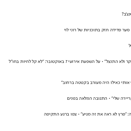
צ'ב?
ר פדידה חזק בתוכניות של רוני לוי
חודשים לאחר הקטטה שבמהלכה הואשם באמירות גזעניות כלפי שחקן מקבוצה יריבה, אליאל פרץ מאפולון לימסול בראיון ל"ישראל היום": "השחקן שיקר ולא התנצל" • על השפעת אירועי 7 באוקטובר: "לא קל לחיות בחו"ל
אותי כאילו היה מעורב בקטטה ברחוב"
ריירה שלי" • התגובה המלאה בפנים
: "פרץ לא ראה את זה מגיע" • צפו ברגע התקיפה