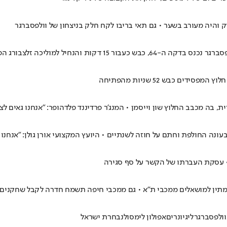
בה מכבב החלוץ שון וייסמן • המנג'ר פרדיננד פלדהופר: "אנחנו גאים לצר
ה החולפת וחתם על חוזה לשנתיים • היועץ המקצועי אורן גולן: "אנחנו 
 • עסקת העברתו של הקשר על סף סגירה
להמתין למושאלים ממכבי ת"א • גם ממכבי חיפה תשמח חדרה לקבל שחקנים
וולפסברגר
ליגיונרים
אפולון לימסול
נבחרת ישראל