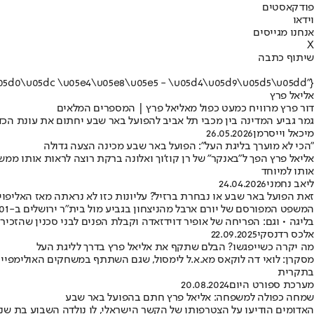
פודקאסטים
וידאו
אנחנו מגייסים
X
שיתוף כתבה
{"name":"\u05d0\u05dc\u05d9\u05d0\u05dc \u05e4\u05e8\u05e5 - \u05d4\u05d9\u05d5\u05dd"}
אליאל פרץ
דור פרץ מרוויח כמעט כפול מאליאל פרץ | המספרים המלאים
גמר גביע המדינה בין מכבי תל אביב להפועל באר שבע יחתום את עונת הכד
מיכאל וייסרמן
26.05.2026
"הכי לא מוערך בליגת העל": הפועל באר שבע מכינה הצעה גדולה
אליאל פרץ הפך ל"באנקר" של רן קוז'וך ואלונה ברקת רוצה לראות אותו ממ
אותו למיוחד
ליאב נחמני
24.04.2026
זאת הפועל באר שבע או נבחרת ברזיל? עליונות כזו לא נראתה מאז האליפוי
בליגה • וגם: הפריחה של אופיר דוידזאדה וקבלת הפנים לבני סכנין שהזכי
אלכס רדנסקי
22.09.2025
מה יקרה כשייפגשו? הבלם שתקף את אליאל פרץ בדרך לליגת העל
מסקרן: לואי דה לוקאס מא.א.ל לימסול, שגם השתתף במשחקים האולימפיים
בתקרית
מערכת ספורט היום
20.08.2024
שמחה כפולה למשפחה: אליאל פרץ חתם בהפועל באר שבע
האדומים הודיעו על הצטרפותו של הקשר הישראלי, לו נולדה השבוע בת שנייה, בחוזה ל-3 עונות: "מודע למטרות שעומדות בפנינו" • הפועל ירושלים עם רכש ממכבי 