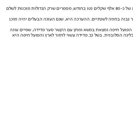
הפועל חיפה מוכנה לשלם לקשר אליאל פרץ סכום גבוה כדי שיחתום בשורותיה ויחזור לשחק בישראל. הבעלים יואב כץ העמיד לצורך העסקה שכר גבוה של כ-80 אלף שקלים נטו בחודש, מספרים שרק הגדולות מוכנות לשלם
לו שכר גבוה בחוזה לשנתיים. ההערכה היא, שגם העונה הבעלים יהיה מוכן
 מעבר לפרץ, הפועל חיפה נמצאת במשא ומתן עם הקשר סער פדידה, שסיים עונה
גה הסלובנית. בשל כך, פדידה עשוי לחזור לארץ והפועל חיפה היא