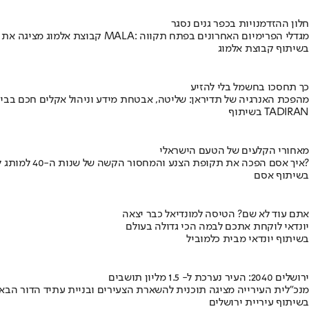
חלון ההזדמנויות בכפר גנים נסגר
קבוצת אלמוג מציגה את פרויקט MALA: מגדלי הפרימיום האחרונים בפתח תקווה
בשיתוף קבוצת אלמוג
כך תחסכו בחשמל בלי להזיע
מהפכת האנרגיה של תדיראן: שליטה, אבטחת מידע וניהול אקלים חכם בבי
בשיתוף TADIRAN
מאחורי הקלעים של הטעם הישראלי
איך אסם הפכה את תקופת הצנע והמחסור הקשה של שנות ה-40 למותג לאומי?
בשיתוף אסם
אתם עוד לא שם? הטיסה למונדיאל כבר יצאה
יונדאי לוקחת אתכם לבמה הכי גדולה בעולם
בשיתוף יונדאי מבית כלמוביל
ירושלים 2040: העיר נערכת ל- 1.5 מליון תושבים
מנכ"לית העירייה מציגה תוכנית להשארת הצעירים ובניית עתיד הדור הבא
בשיתוף עיריית ירושלים