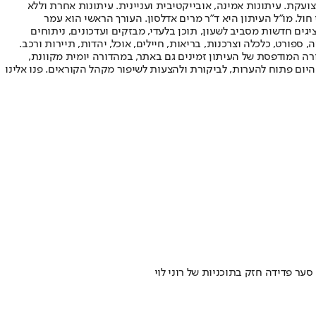
ועקת. עיתונות אמינה, אובייקטיבית ועניינית. עיתונות אחרת וללא
עור החשיפה הגבוה ביותר בימי חול. מו"ל העיתון היא ד"ר מרים אדלסון. העורך הראשי הוא עמר
 והעורך המייסד הוא עמוס רגב. אתרי האינטרנט של "ישראל היום" בעברית ובאנגלית, כמו כן היישומונים (אפליקציות) לאנדרואיד ול-iOS, מציגים חדשות מסביב לשעון, תוכן בלעדי, מבזקים ועדכונים, ניתוחים
, ספורט, כלכלה וצרכנות, בריאות, חיילים, אוכל, יהדות, תיירות ורכב.
דורה המודפסת של העיתון זמינים גם באתר, במהדורה יומית מקוונת,
היום פתוח להערות, לביקורת ולהצעות לשיפור מקהל הקוראים. פנו אלינו
ר פדידה חזק בתוכניות של רוני לוי