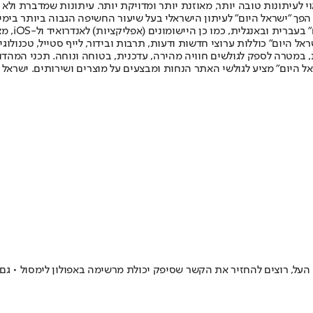
לעיתונות טובה יותר, מאוזנת יותר ומדויקת יותר. עיתונות שמדברת ולא צ
שלום. המהדורה המודפסת הראשונה פורסמה ב-30 ביולי 2007, וב-2010 הפך "ישראל היום" לעיתון הישראלי בעל שי
לחמנוביץ,
ל היום" כוללות ערוצי חדשות ודעות, תרבות ובידור, לייף סטייל, טכנולוגיה
ברית, במטרה לספק לגולשים חוויה מהירה, עדכנית, בטוחה ונוחה. תכני המה
ל היום" מציע לגולשי האתר הנחות ומבצעים על מוצרים ושירותים. ישראל 
, רוצים להחזיר את הקשר שסיפק יכולת מרשימה באפולון לימסול • גם סע