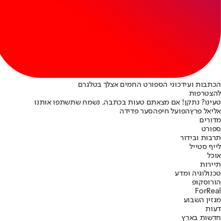
הכתבות ועידכוני הספורט החמים אצלך בטלגרם
להצטרפות
טעינו? נתקן! אם מצאתם טעות בכתבה, נשמח שתשתפו אותנו
אליאל פרץ
הפועל חיפה
סער פדידה
מדורים
ספורט
תרבות ובידור
לייף סטייל
אוכל
תיירות
טכנולוגיה ומדע
הורוסקופ
ForReal
מגזין השבוע
דעות
חדשות בארץ