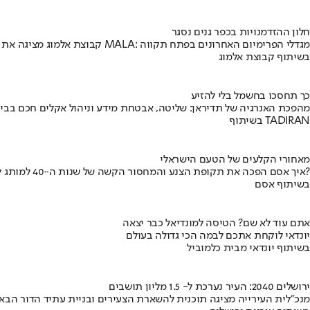
חלון ההזדמנויות בכפר גנים נסגר
קבוצת אלמוג מציגה את פרויקט MALA: מגדלי הפרימיום האחרונים בפתח תקווה
בשיתוף קבוצת אלמוג
כך תחסכו בחשמל בלי להזיע
מהפכת האנרגיה של תדיראן: שליטה, אבטחת מידע וניהול אקלים חכם בבי
בשיתוף TADIRAN
מאחורי הקלעים של הטעם הישראלי
איך אסם הפכה את תקופת הצנע והמחסור הקשה של שנות ה-40 למותג לאומי?
בשיתוף אסם
אתם עוד לא שם? הטיסה למונדיאל כבר יצאה
יונדאי לוקחת אתכם לבמה הכי גדולה בעולם
בשיתוף יונדאי מבית כלמוביל
ירושלים 2040: העיר נערכת ל- 1.5 מליון תושבים
מנכ"לית העירייה מציגה תוכנית להשארת הצעירים ובניית עתיד הדור הבא