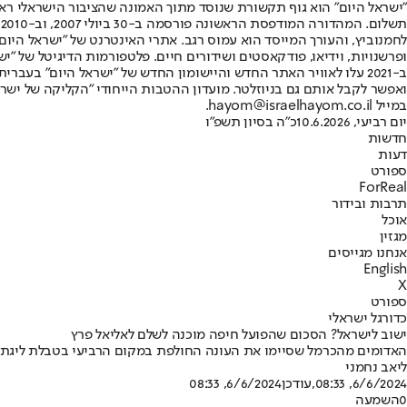
"ישראל היום" הוא גוף תקשורת שנוסד מתוך האמונה שהציבור הישראלי ראוי 
ת
ופרשנויות, וידיאו, פודקאסטים ושידורים חיים. פלטפורמות הדיגיטל של "ישרא
ב-2021 עלו לאוויר האתר החדש והיישומון החדש של "ישראל היום" בע
ואפשר לקבל אותם גם בניוזלטר. מועדון ההטבות הייחודי "הקליקה של ישרא
במייל hayom@israelhayom.co.il.
יום רביעי, 10.6.2026
כ"ה בסיון תשפ"ו
חדשות
דעות
ספורט
ForReal
תרבות ובידור
אוכל
מגזין
אנחנו מגייסים
English
X
ספורט
כדורגל ישראלי
ישוב לישראל? הסכום שהפועל חיפה מוכנה לשלם לאליאל פרץ
האדומים מהכרמל שסיימו את העונה החולפת במקום הרביעי בטבלת ליגת העל
ליאב נחמני
6/6/2024, 08:33
,עודכן
6/6/2024, 08:33
0
השמעה