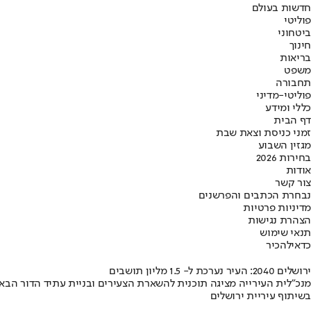
חדשות בעולם
פוליטי
ביטחוני
חינוך
בריאות
משפט
תחבורה
פוליטי-מדיני
כללי ומידע
דף הבית
זמני כניסת וצאת שבת
מגזין השבוע
בחירות 2026
אודות
צור קשר
נבחרת הכתבים והפרשנים
מדיניות פרטיות
הצהרת נגישות
תנאי שימוש
כדאי
להכיר
ירושלים 2040: העיר נערכת ל- 1.5 מליון תושבים
מנכ"לית העירייה מציגה תוכנית להשארת הצעירים ובניית עתיד הדור הבא
בשיתוף עיריית ירושלים