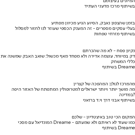
המיונים בעיצומם
בשיתוף מרכז מדעני העתיד
בזמן שהצפון נאבק, הסיוע הגיע מכיוון מפתיע
בעלי עסקים מספרים - זה המענק הכספי שעוזר לנו לחזור למסלול
בשיתוף מזרחי טפחות
נקיון פסח - לא מה שהכרתם
דק במיוחד, עוצמה אדירה ולא מפחד מאף מכשול: שואב האבק שמשנה את
כללי המשחק
בשיתוף Dreame
מהמרכז לגולן: המהפכה של קצרין
מה מושך יותר ויותר ישראלים למטרופולין המתפתח של האזור היפה
במדינה?
בשיתוף אבני דרך וי.ד ברזאני
המקום הכי טוב באיצטדיון - שלכם
המונדיאל עם מסכי Dreame - כמו שעוד לא ראיתם ולא שמעתם
בשיתוף Dreame