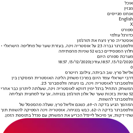
אוכל
מגזין
אנחנו מגייסים
English
X
ספורט
כדורגל עולמי
אוסטריה: פרץ ניצח את תורג'מן
וולפסברגר גברה 2:3 על אוסטריה וינה, בעזרת שער של מחליפה הישראלי •
חלוץ המפסידים כבש 52 שניות מהפתיחה
מערכת ספורט היום
13/12/2020, 18:57
,עודכן
13/12/2020, 18:57
0
אליאל פרץ. שב הביתה, צילום: רויטרס
דרבי ישראלי עמד היום במרכז משחק הליגה האוסטרית המסקרן בין
וולפסברגר לאוסטריה וינה, בו ניצחה וולפסברגר 2:3.
המשחק התחיל ברגל ימין דווקא לאוסטריה וינה, שעלתה ליתרון כבר אחרי
52 שניות בזכות שער של אלון תורג'מן בנגיחה, אך עד למחצית הצליחה
וולפסברגר להשוות.
המהפך הגיע בדקה ה-69, כשגם אליאל פרץ, שעלה מהספסל של
וולפסברגר בדקה ה-62, כבש בנגיחה. אוסטריה וינה הספיקה להשוות תוך
שתי דקות, אך מיכאל ליינדל הכריע את המשחק עם פנדל בתוספת הזמן.