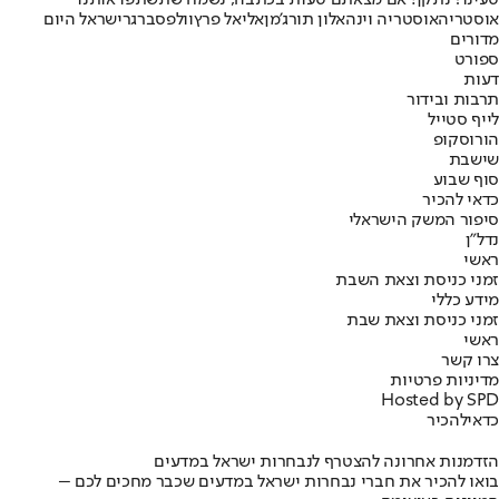
טעינו? נתקן! אם מצאתם טעות בכתבה, נשמח שתשתפו אותנו
אוסטריה
אוסטריה וינה
אלון תורג'מן
אליאל פרץ
וולפסברגר
ישראל היום
מדורים
ספורט
דעות
תרבות ובידור
לייף סטייל
הורוסקופ
שישבת
סוף שבוע
כדאי להכיר
סיפור המשק הישראלי
נדל"ן
ראשי
זמני כניסת וצאת השבת
מידע כללי
זמני כניסת וצאת שבת
ראשי
צרו קשר
מדיניות פרטיות
Hosted by SPD
כדאי
להכיר
הזדמנות אחרונה להצטרף לנבחרות ישראל במדעים
בואו להכיר את חברי נבחרות ישראל במדעים שכבר מחכים לכם –