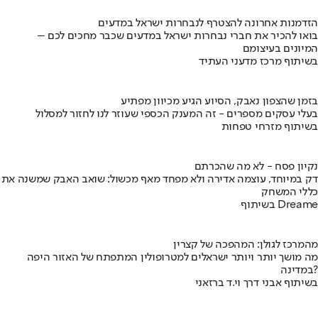
הזדמנות אחרונה להצטרף לנבחרות ישראל במדעים
בואו להכיר את חברי נבחרות ישראל במדעים שכבר מחכים לכם –
המיונים בעיצומם
בשיתוף מרכז מדעני העתיד
בזמן שהצפון נאבק, הסיוע הגיע מכיוון מפתיע
בעלי עסקים מספרים - זה המענק הכספי שעוזר לנו לחזור למסלול
בשיתוף מזרחי טפחות
נקיון פסח - לא מה שהכרתם
דק במיוחד, עוצמה אדירה ולא מפחד מאף מכשול: שואב האבק שמשנה את
כללי המשחק
בשיתוף Dreame
מהמרכז לגולן: המהפכה של קצרין
מה מושך יותר ויותר ישראלים למטרופולין המתפתח של האזור היפה
במדינה?
בשיתוף אבני דרך וי.ד ברזאני