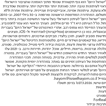
"ישראל היום" הוא גוף תקשורת שנוסד מתוך האמונה שהציבור הישראלי
ראוי לעיתונות טובה יותר, מאוזנת יותר ומדויקת יותר. עיתונות שמדברת
ולא צועקת. עיתונות אמינה, אובייקטיבית ועניינית. עיתונות אחרת וללא
תשלום. המהדורה המודפסת הראשונה פורסמה ב-30 ביולי 2007, וב-2010
הפך "ישראל היום" לעיתון הישראלי בעל שיעור החשיפה הגבוה ביותר בימי
חול. מו"ל העיתון היא ד"ר מרים אדלסון. העורך הראשי הוא עמר לחמנוביץ,
והעורך המייסד הוא עמוס רגב. אתרי האינטרנט של "ישראל היום" בעברית
ובאנגלית, כמו כן היישומונים (אפליקציות) לאנדרואיד ול-iOS, מציגים
חדשות מסביב לשעון, תוכן בלעדי, מבזקים ועדכונים, ניתוחים ופרשנויות,
וידיאו, פודקאסטים ושידורים חיים. פלטפורמות הדיגיטל של "ישראל היום"
כוללות ערוצי חדשות ודעות, תרבות ובידור, לייף סטייל, טכנולוגיה, ספורט,
כלכלה וצרכנות, בריאות, חיילים, אוכל, יהדות, תיירות ורכב. ב-2021 עלו
לאוויר האתר החדש והיישומון החדש של "ישראל היום" בעברית, במטרה
לספק לגולשים חוויה מהירה, עדכנית, בטוחה ונוחה. תכני המהדורה
המודפסת של העיתון זמינים גם באתר, במהדורה יומית מקוונת, ואפשר
לקבל אותם גם בניוזלטר. מועדון ההטבות הייחודי "הקליקה של ישראל
היום" מציע לגולשי האתר הנחות ומבצעים על מוצרים ושירותים. ישראל
היום פתוח להערות, לביקורת ולהצעות לשיפור מקהל הקוראים. פנו אלינו
במייל hayom@israelhayom.co.il.
יום שישי, 27.3.2026
ט' בניסן תשפ"ו
חדשות
דעות
ספורט
ForReal
תרבות ובידור