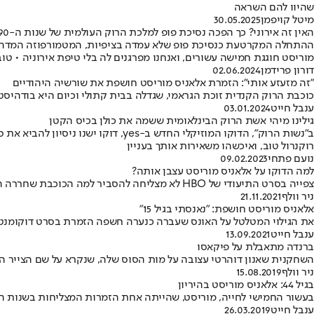
שהיוו להם השראה
מיטל קויפמן
30.05.2025
האין זה אירוני? כך הפכה נסיכת פופ למלכת הרוק העולמית של שנות ה-90
ההתחלה המקרטעת כנסיכת פופ שלא עמדה בציפיות, המטמורפוזה המדהימ
מוריסט חוגגת חמישה עשורים, ואנחנו מפרגנים לה בלי טיפת אירוניה • טוב
דורון פרידמן
02.06.2024
"זה מזעזע אותי": הזמרת אלאניס מוריסט חושפת את שורשיה היהודיים
כוכבת הרוק הקנדית זוכת הגראמי, שגדלה בבית קתולי וכיום היא בודהיס
ענבל חייט
03.01.2024
גילינו מיהי אשת הרוק הבינלאומית ששמה את כולן בכיס הקטן
ב"נשות הרוק", הדוקו המוזיקלי החדש
רוקנרול טוב, ואיכשהו משאירות אותך בעניין
נועם פתחי
09.02.2023
למה הדוקו על אלאניס מוריסט עצבן אותה?
צפייה בסרט התיעודי של HBO לא מצליחה להסביר למה הכוכבת שחררה הצהרה על אי שביעות רצון מהסרט וביטלה את השתתפותה בפרמיירה
ניר וולף
21.11.2021
אלאניס מוריסט חושפת: "נאנסתי בגיל 15"
את הגילוי המטלטל על האונס שעברה כנערה חשפה הזמרת בסרט דוקומנטרי ח
ענבל חייט
13.09.2021
ברנדה מתאבלת על פיקאסו
השחקנית שאנון דוהרטי עצובה על מות הסוס שלה, שנקרא על שם הצייר הי
ניר וולף
15.08.2019
בגיל 44: אלאניס מוריסט בהיריון
בעשור החמישי לחייה, מוריסט, שהייתה אחת הזמרות המצליחות בשנות הת
ענבל חייט
26.03.2019