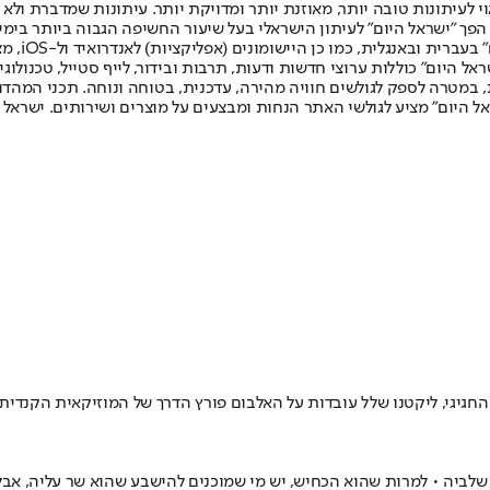
לעיתונות טובה יותר, מאוזנת יותר ומדויקת יותר. עיתונות שמדברת ולא צ
שלום. המהדורה המודפסת הראשונה פורסמה ב-30 ביולי 2007, וב-2010 הפך "ישראל היום" לעיתון הישראלי בעל שי
לחמנוביץ,
ל היום" כוללות ערוצי חדשות ודעות, תרבות ובידור, לייף סטייל, טכנולוגיה
ברית, במטרה לספק לגולשים חוויה מהירה, עדכנית, בטוחה ונוחה. תכני המה
ל היום" מציע לגולשי האתר הנחות ומבצעים על מוצרים ושירותים. ישראל 
ה עשורים ולכבוד המאורע החגיגי, ליקטנו שלל עובדות על האלבום פורץ הדרך של המוזיקא
לביה • למרות שהוא הכחיש, יש מי שמוכנים להישבע שהוא שר עליה, אבל 