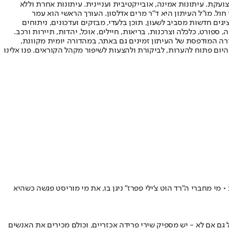
ועקת. עיתונות אמינה, אובייקטיבית ועניינית. עיתונות אחרת וללא
עור החשיפה הגבוה ביותר בימי חול. מו"ל העיתון היא ד"ר מרים אדלסון. העורך הראשי הוא עמר
 והעורך המייסד הוא עמוס רגב. אתרי האינטרנט של "ישראל היום" בעברית ובאנגלית, כמו כן היישומונים (אפליקציות) לאנדרואיד ול-iOS, מציגים חדשות מסביב לשעון, תוכן בלעדי, מבזקים ועדכונים, ניתוחים
, ספורט, כלכלה וצרכנות, בריאות, חיילים, אוכל, יהדות, תיירות ורכב.
דורה המודפסת של העיתון זמינים גם באתר, במהדורה יומית מקוונת,
היום פתוח להערות, לביקורת ולהצעות לשיפור מקהל הקוראים. פנו אלינו
ית הקנדית • מי מחברי ה"רד הוט צ'ילי פפרז" ניגן בו, את מי מוריסט פגשה כשהיא
גם אם לא - יש מספיק שירי פרידה אכזריים, וכולם מכירים את האנשים