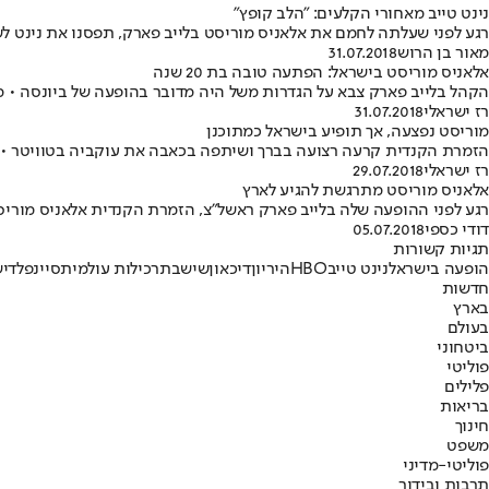
נינט טייב מאחורי הקלעים: "הלב קופץ"
רגע לפני שעלתה לחמם את אלאניס מוריסט בלייב פארק, תפסנו את נינט 
מאור בן הרוש
31.07.2018
אלאניס מוריסט בישראל: הפתעה טובה בת 20 שנה
הקהל בלייב פארק צבא על הגדרות משל היה מדובר בהופעה של ביונסה • מוריסט מודל 2018 הביאה ל-14,000 אלף איש בדיוק
רז ישראלי
31.07.2018
מוריסט נפצעה, אך תופיע בישראל כמתוכנן
הזמרת הקנדית קרעה רצועה בברך ושיתפה בכאבה את עוקביה בטוויטר • אך אל דאגה
רז ישראלי
29.07.2018
אלאניס מוריסט מתרגשת להגיע לארץ
רגע לפני ההופעה שלה בלייב פארק ראשל"צ, הזמרת הקנדית אלאניס מוריסט
דודי כספי
05.07.2018
תגיות קשורות
הופעה בישראל
נינט טייב
HBO
היריון
דיכאון
שישבת
רכילות עולמית
סיינפלד
יש
חדשות
בארץ
בעולם
ביטחוני
פוליטי
פלילים
בריאות
חינוך
משפט
פוליטי-מדיני
תרבות ובידור