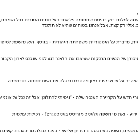
ה למלכת רוק בועטת שחתומה על אחד האלבומים הטובים בכל הזמנים, 
, אולי רק קצת, אבל אנחנו בטוחים שהיא לא תתנגד
טית, מדברת על היסטוריית משפחתה היהודית • בנוסף, היא נחשפת לסיפו
 ב-yes, דוקו ישנו ניסיון להביא את סיפורן של הנשים החזקות שעיצבו את הז'אנר רגע לפני 
דש על הקריירה הענפה שלה • "ניסיתי להתלונן, אבל זה נפל על אוזניים
דוע • ואת מי חשפה אלאניס מוריסט באניסטגרם? • רכילות עולמית
שעים, חשפה באינסטגרם היריון שלישי • בעבר סבלה מדיכאונות קשים א