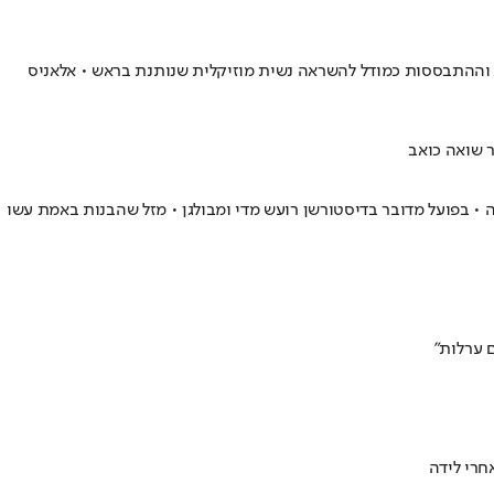
וההתבססות כמודל להשראה נשית מוזיקלית שנותנת בראש • אלאניס
ר שואה כואב
שנכנס לארון הקבורה • בפועל מדובר בדיסטורשן רועש מדי ומבולגן • מזל שהבנות באמת עשו
 ערלות"
חרי לידה