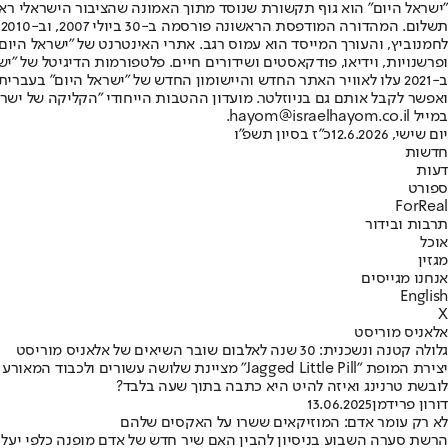
"ישראל היום" הוא גוף תקשורת שנוסד מתוך האמונה שהציבור הישראלי ראוי 
ת
ופרשנויות, וידיאו, פודקאסטים ושידורים חיים. פלטפורמות הדיגיטל של "ישרא
ב-2021 עלו לאוויר האתר החדש והיישומון החדש של "ישראל היום" בע
ואפשר לקבל אותם גם בניוזלטר. מועדון ההטבות הייחודי "הקליקה של ישרא
במייל hayom@israelhayom.co.il.
יום שישי, 12.6.2026
כ"ז בסיון תשפ"ו
חדשות
דעות
ספורט
ForReal
תרבות ובידור
אוכל
מגזין
אנחנו מגייסים
English
X
אלאניס מוריסט
גלולה קטנה ונשכנית: 30 שנה לאלבום שובר השיאים של אלאניס מוריסט
יצירת המופת "Jagged Little Pill" מציינת שלוש
לובשת טרנינג ואיזה להיט היא כתבה בתוך שעה בלבד?
דורון פרידמן
13.06.2025
לא רק עומר אדם: המוזיקאים ששרו על האקסים שלהם
הרשת סערה השבוע בניסיון להבין האם שיר חדש של אדם מופנה כלפי יעל ש