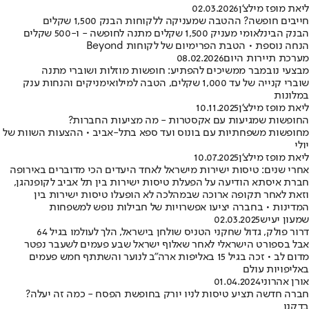
ליאת מופז מילצ'ן
02.03.2026
חייבים חופשה? ההטבה שמעניקה ללקוחות הבנק 1,500 שקלים
הבנק הבינלאומי מעניק 1,500 שקלים מתנה לחופשה - ו-500 שקלים
הנחה נוספת • הטבת הפרימיום של לקוחות Beyond
מערכת תיירות היום
08.02.2026
מבצעי נובמבר ממשיכים להפתיע: חופשות מוזלות ושוברי מתנה
שוברי קנייה של עד 1,000 שקלים, הטבה למילואימניקים והנחות ענק
במלונות
ליאת מופז מילצ'ן
10.11.2025
החופשות שמגיעות עם אקסטרות - מה מציעות החברות?
מחופשות משפחתיות עם בונוס ועד ספא בתל-אביב • ההצעות השוות של
יולי
ליאת מופז מילצ'ן
10.07.2025
אחרי שנים: טיסות ישירות מישראל לאחד היעדים הכי מדוברים באירופה
חברת איסתא הודיעה על הפעלת טיסות ישירות בין תל אביב לקופנהגן,
וזאת לאחר תקופה ארוכה שבמהלכה לא הופעלו טיסות ישירות בין
המדינות • בחברה יציעו אפשרויות של חבילות נופש למשפחות
שמעון יעיש
02.03.2025
דרור פולק, גדול שחקני הטניס שולחן בישראל, הלך לעולמו בגיל 64
אבל בספורט הישראלי לאחר שאלוף ישראל שבע פעמים לשעבר נפטר
מדום לב • זכה בגיל 15 באליפות ארה"ב לנוער והשתתף חמש פעמים
באליפויות עולם
אורן אהרוני
01.04.2024
חברה חדשה תציע טיסות לניו יורק בחופשת הפסח - כמה זה יעלה?
בדקנו