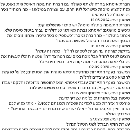
חברת איסתא בחרה לשתף פעולה עם חברת התעופה האיטלקית נאוס, על
מנת להציע טיסות מישראל לניו יורק, עם עצירה במילאנו • מה המחיר ואיך
זה יעבוד? כל הפרטים
שמעון יעיש
12.03.2024
חברת התעופה ביטלה טיסה? יש סיכוי שתשלמו קנס
נוסעים טוענים: "איסתא גבתה מאיתנו 30 דולרים עבור ביטול טיסה שלא
אנחנו ביטלנו" • מהחברה נמסר: "כשספק מבטל טיסה, אנחנו גובים את
הכסף וזאת עבור הטיפול שנעשה מטעמנו"
שמעון יעיש
01.07.2022
בדיקת קורונה עד הבית לטסים לחו"ל - כמה זה עולה?
רוצים לטוס לחו"ל אבל מסתבכים עם הפרוצדורה? עכשיו תוכלו לעשות את
זה בלי לצאת מהבית • ומה קורה אם תצאו חיוביים?
שמעון יעיש
02.09.2020
המשבר בענף התיירות מחריף: איסתא סוגרת את הסניפים; אל על שוקלת
להוציא 2,000 עובדים לחל"ת
המשבר בענף התיירות: עובדי איסתא יצאו לחופשה מרוכזת וחלקם יעבדו
מהמטה • במקביל, גם בחברת אופיר טורס צמצמו פעילות
שמעון יעיש
,
יאיר אלטמן
11.03.2020
טיסות בצל הקורונה: כל מה שצריך לדעת
פורסמה אזהרת מסע למדינה שאליה תכננתם לנסוע? • מתי מגיע לכם
החזר ואיך תקבלו אותו? • אילו יעדים שינו מחירים - ובכמה אחוזים? •
המדריך המלא
שמעון יעיש
27.02.2020
עשרת חוקי הברזל לפני הטיול הגדול
חסכתם כסף, קניתם כרטיס טיסה והודעתם לכולם שאתם תיכף ממריאים