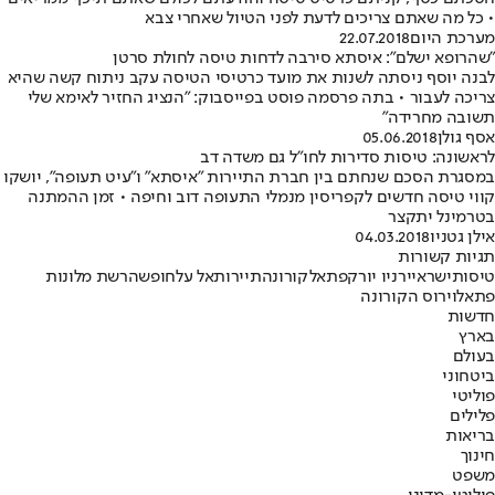
• כל מה שאתם צריכים לדעת לפני הטיול שאחרי צבא
מערכת היום
22.07.2018
"שהרופא ישלם": איסתא סירבה לדחות טיסה לחולת סרטן
לבנה יוסף ניסתה לשנות את מועד כרטיסי הטיסה עקב ניתוח קשה שהיא
צריכה לעבור • בתה פרסמה פוסט בפייסבוק: "הנציג החזיר לאימא שלי
תשובה מחרידה"
אסף גולן
05.06.2018
לראשונה: טיסות סדירות לחו"ל גם משדה דב
במסגרת הסכם שנחתם בין חברת התיירות "איסתא" ו"עיט תעופה", יושקו
קווי טיסה חדשים לקפריסין מנמלי התעופה דוב וחיפה • זמן ההמתנה
בטרמינל יתקצר
אילן גטניו
04.03.2018
תגיות קשורות
טיסות
ישראייר
ניו יורק
פתאל
קורונה
תיירות
אל על
חופשה
רשת מלונות
פתאל
וירוס הקורונה
חדשות
בארץ
בעולם
ביטחוני
פוליטי
פלילים
בריאות
חינוך
משפט