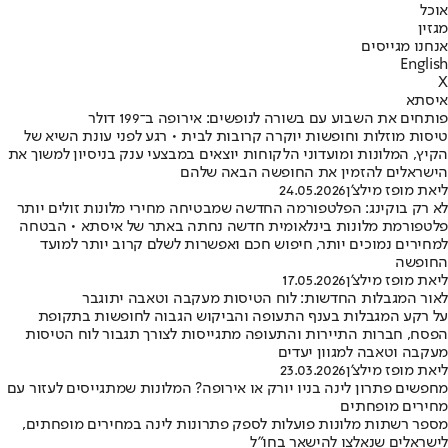
אוכל
מגזין
אנחנו מגייסים
English
X
איסתא
פותחים את השבוע עם בשורה לנופשים: אירופה ב־199 דולר
טיסות מוזלות וחופשות יוקרה קרובות לבית • רגע לפני עונת השיא של
הקיץ, המלונות ומועדוני הלקוחות יוצאים במבצעי ענק בניסיון למשוך את
הישראלים להזמין את החופשה הבאה שלהם
ליאת מופז מילצ'ן
24.05.2026
לא רק בוקינג: הפלטפורמה החדשה שמבטיחה מחירי מלונות זולים יותר
פלטפורמת מלונות בינלאומית חדשה נחתה באתר של איסתא • הבטחה
למחירים נמוכים יותר, חיפוש חכם ואפשרות לשלם קרוב יותר למועד
החופשה
ליאת מופז מילצ'ן
17.05.2026
לאור המגבלות החדשות: לוח הטיסות מעקבה וטאבה יתוגבר
על רקע המגבלות בענף התעופה והביקוש הגבוה לחופשות בתקופת
הפסח, חברות התיירות והתעופה מתגייסות לצורך תגבור לוח הטיסות
מעקבה וטאבה למגוון יעדים
ליאת מופז מילצ'ן
23.03.2026
מחפשים פתרון לינה בניו יורק או אירופה? המלונות שמתגייסים לעזור עם
מחירים מופחתים
מספר רשתות מלונות פועלות לספק פתרונות לינה במחירים מופחתים,
לישראלים שנאלצו להישאר בחו"ל