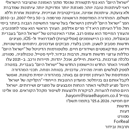
"ישראל היום" הוא גוף תקשורת שנוסד מתוך האמונה שהציבור הישראלי
ראוי לעיתונות טובה יותר, מאוזנת יותר ומדויקת יותר. עיתונות שמדברת
ולא צועקת. עיתונות אמינה, אובייקטיבית ועניינית. עיתונות אחרת וללא
תשלום. המהדורה המודפסת הראשונה פורסמה ב-30 ביולי 2007, וב-2010
הפך "ישראל היום" לעיתון הישראלי בעל שיעור החשיפה הגבוה ביותר בימי
חול. מו"ל העיתון היא ד"ר מרים אדלסון. העורך הראשי הוא עמר לחמנוביץ,
והעורך המייסד הוא עמוס רגב. אתרי האינטרנט של "ישראל היום" בעברית
ובאנגלית, כמו כן היישומונים (אפליקציות) לאנדרואיד ול-iOS, מציגים
חדשות מסביב לשעון, תוכן בלעדי, מבזקים ועדכונים, ניתוחים ופרשנויות,
וידיאו, פודקאסטים ושידורים חיים. פלטפורמות הדיגיטל של "ישראל היום"
כוללות ערוצי חדשות ודעות, תרבות ובידור, לייף סטייל, טכנולוגיה, ספורט,
כלכלה וצרכנות, בריאות, חיילים, אוכל, יהדות, תיירות ורכב. ב-2021 עלו
לאוויר האתר החדש והיישומון החדש של "ישראל היום" בעברית, במטרה
לספק לגולשים חוויה מהירה, עדכנית, בטוחה ונוחה. תכני המהדורה
המודפסת של העיתון זמינים גם באתר, במהדורה יומית מקוונת, ואפשר
לקבל אותם גם בניוזלטר. מועדון ההטבות הייחודי "הקליקה של ישראל
היום" מציע לגולשי האתר הנחות ומבצעים על מוצרים ושירותים. ישראל
היום פתוח להערות, לביקורת ולהצעות לשיפור מקהל הקוראים. פנו אלינו
במייל hayom@israelhayom.co.il.
יום חמישי, 25.6.2026
י' בתמוז תשפ"ו
חדשות
דעות
ספורט
ForReal
תרבות ובידור