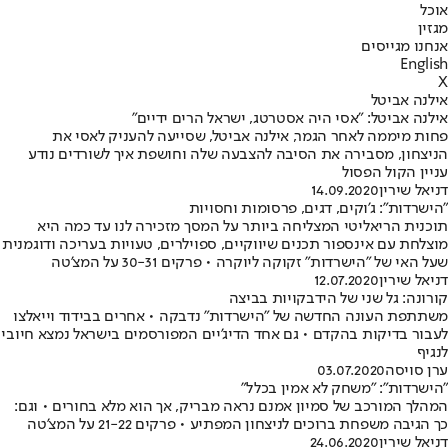
אוכל
מגזין
אנחנו מגייסים
English
X
אילנה אביטל
אילנה אביטל: "אסי היה אסטרטג, ישראל הרים ידיים"
פחות מיממה לאחר הגמר, אילנה אביטל, שסייעה להעניק לאסי את
הניצחון, מסבירה את הסיבה להצבעה שלה וחושפת איך לשורדים נודע
עניין הקול הפסול
דניאל שירין
14.09.2020
"הישרדות": ג'וקים, דגים, פרסומות וחסויות
תוכנית הריאליטי המצליחה ביותר על המסך מזכירה לנו עד כמה היא
מוצלחת עם אינספור תכנים שיווקיים, ספוילרים, טעויות בעריכה ודוגמנית
שעל האי של "הישרדות" זקוקה ליוקרה • פרקים 30-31 על המצ'טה
דניאל שירין
12.07.2020
קורונה: גל שני של הידבקויות בביצה
משתתפת העונה החדשה של "הישרדות" נדבקה • אחרים בבידוד וייאלצו
לעבור בדיקות בהקדם • גם אחד הדיג'יים המפורסמים בישראל נמצא חיובי
לנגיף
ערן סויסה
03.07.2020
"הישרדות": "משחק לא אמין בכלל"
המהלך המורכב של סמיון אמנם נראה מבריק, אך הוא מלא בחורים • וגם:
כך הגיבה משפחת ברוכים לניצחון המפתיע • פרקים 21-22 על המצ'טה
דניאל שירין
24.06.2020