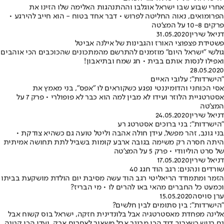
אחרי שבוע שבו ישראל אוגלבו וההתנהגות האלימה שלו הזינו את
הפרומואים, נאוה החליטה לפרוש • דבר אחד בטוח - הוא חייב להירגע •
פרקים 10-8 על המצ'טה
דניאל שירין
31.05.2020
פשטידת פצפוצי האורז והגבינות של אילנה אביטל
גולשי "ישראל היום" מוזמנים להתרשם מהמתכונים שהכוכבים הכי אוהבים
ואפילו לנסות אותם בבית • חג שמח ובתיאבון!
28.05.2020
"הישרדות": עלובי האיים
אסי הכוחני והדומיננטי נפגע כשקוראים לו "אפס", בני מאמץ את
אסטרטגיית הלוזר ועידו לא מבין למה הוא כבר לא פופולרי • פרק 7 על
המצ'טה
דניאל שירין
24.05.2020
"הישרדות": בני ברוכים אסטרטג רע
בני גונב, זהר מפשל, עידן חולה אהבה וליטל טועה גם כשהיא צודקת •
היתה חסרה רק משימה בגובה ארבע קומות בשביל לתת תחושה אמיתית
של סרט הוליוודי • פרק 5 על המצ'טה
דניאל שירין
17.05.2020
שורדים ונהנים: רגב הוד חגג 40
הזמר ומתמודד הריאליטי רגב הוד עשה מסיבת יום הולדת מושקעת בביתו
וכמעט כל החברים מהאי באו להרים לו • מי הבריז?
ערן סויסה
15.05.2020
"הישרדות": בין סתומים לבין חלשים?
אלינה מפחדת מאסטרטגיה אבל בלונדינית חזקה, ישראל בוס קשוח אבל
גם רגיש כשצריך, דוד הכי מבוגר אבל משאיר לאחרים אבק, ועדי הכי קטנה