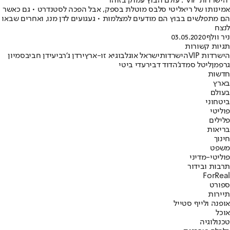
"הישרדות VIP": עולם הבוץ עמוק בזוהר
אמינותו של ריאליטי סלבס מוטלת בספק, אבל הפכה לסטנדרט • גם כאשר
הם מתפלשים בבוץ הם מודעים למצלמות • געגועים לדן מנו, ואחרים שבאו
לנצח
ניר וולף
03.05.2020
תגיות קשורות
הישרדות VIP
הישרדות
ישראל אוגלבו
גיא זו-ארץ
ירדן ג'רבי
עידן חביב
סמיון
גרפמן
ליטל סמדג'ה
דוד דביר
עדי ביטי
חדשות
בארץ
בעולם
ביטחוני
פוליטי
פלילים
בריאות
חינוך
משפט
פוליטי-מדיני
תרבות ובידור
ForReal
ספורט
תיירות
אופנה ולייף סטייל
אוכל
טכנולוגיה