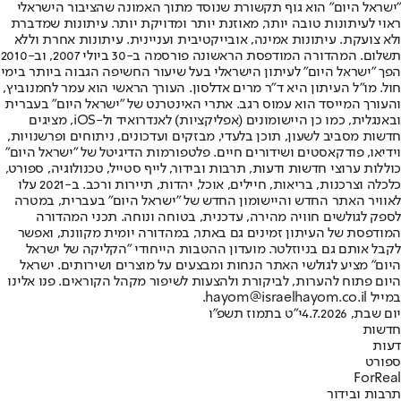
"ישראל היום" הוא גוף תקשורת שנוסד מתוך האמונה שהציבור הישראלי
ראוי לעיתונות טובה יותר, מאוזנת יותר ומדויקת יותר. עיתונות שמדברת
ולא צועקת. עיתונות אמינה, אובייקטיבית ועניינית. עיתונות אחרת וללא
תשלום. המהדורה המודפסת הראשונה פורסמה ב-30 ביולי 2007, וב-2010
הפך "ישראל היום" לעיתון הישראלי בעל שיעור החשיפה הגבוה ביותר בימי
חול. מו"ל העיתון היא ד"ר מרים אדלסון. העורך הראשי הוא עמר לחמנוביץ,
והעורך המייסד הוא עמוס רגב. אתרי האינטרנט של "ישראל היום" בעברית
ובאנגלית, כמו כן היישומונים (אפליקציות) לאנדרואיד ול-iOS, מציגים
חדשות מסביב לשעון, תוכן בלעדי, מבזקים ועדכונים, ניתוחים ופרשנויות,
וידיאו, פודקאסטים ושידורים חיים. פלטפורמות הדיגיטל של "ישראל היום"
כוללות ערוצי חדשות ודעות, תרבות ובידור, לייף סטייל, טכנולוגיה, ספורט,
כלכלה וצרכנות, בריאות, חיילים, אוכל, יהדות, תיירות ורכב. ב-2021 עלו
לאוויר האתר החדש והיישומון החדש של "ישראל היום" בעברית, במטרה
לספק לגולשים חוויה מהירה, עדכנית, בטוחה ונוחה. תכני המהדורה
המודפסת של העיתון זמינים גם באתר, במהדורה יומית מקוונת, ואפשר
לקבל אותם גם בניוזלטר. מועדון ההטבות הייחודי "הקליקה של ישראל
היום" מציע לגולשי האתר הנחות ומבצעים על מוצרים ושירותים. ישראל
היום פתוח להערות, לביקורת ולהצעות לשיפור מקהל הקוראים. פנו אלינו
במייל hayom@israelhayom.co.il.
יום שבת, 4.7.2026
י"ט בתמוז תשפ"ו
חדשות
דעות
ספורט
ForReal
תרבות ובידור