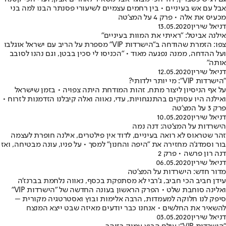
אבל עם אש בעיניים • בין רחמים עצמיים לשיעורי פסנתר הבנו למה בני
מכעיס את אלה • פרק 4 על המצ'טה
דניאל שירין
13.05.2020
אילנה אביטל: "ראיתי את המוות בעיניים"
צפו: הזמרת שהודחה ב"הישרדות VIP" מספרת על הריב עם ישראל אוגלבו
ועל ההדחה, ממנה נפגעה מאוד • "הכניסו לי סכין בבטן, וגם נהנו לסובב
אותה"
דניאל שירין
12.05.2020
"הישרדות VIP": מי יותר ילדותי?
על אף הניסיון ליצור מתח, זהות המודחת היתה צפויה • בזמן שישראל
ואילנה היו עסוקים בהתנגחויות, עדי, נאווה ואלה קיבלנו הזדמנות לזרוח •
פרק 3 על המצ'טה
דניאל שירין
10.05.2020
הישרדות על המצ'טה: דנה נמה
זהר שטראוס לא רואה בעיניים, לדוד אין פילטרים, אילנה חופרת לעצמה
בור וסמדג'ה מחזירה את "היפה והחנון" למסך • על פניו, עונה מבטיחה, ואז
דנה רון פרשה • פרק 2
דניאל שירין
06.05.2020
מדור חדש: הישרדות על המצ'טה
עידן חביב הכי חביב, ג'רבי לא מסתפקת בכסף, נאווה נלחמת בברנז'ה
ואלינה סוחבת שלט • הפרק הראשון בעונה החדשה של "הישרדות VIP"
סיפק לנו חלוקה למעמדות, הרבה אלימות ובוץ ואסטרטגיה מקורית –
להשאיר את החלשים • אנחנו כבר יודעים מאיזה שבט ייצא המנצח
דניאל שירין
03.05.2020