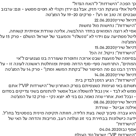
כך הפכה "הישרדות" ל"האח הגדול"
ליטל אולי צועקת הכי חזק, אבל גם ירדן וקוז'י לא חפים מפשע • וגם: ערבוב
שבטים זה טוב או רע? • פרקים 19-20 על המצ'טה
דניאל שירין
22.06.2020
"הישרדות": נחישות מול נחשות
אסי לא רוצה הומואים בחדר ההלבשה, אלינה שורדת אמיתית קשוחה,
ליטל מפתיעה עם וידוי לא "נונשלני" והמעבר של ישראל הושלם • פרק 15 על
המצ'טה
דניאל שירין
15.06.2020
"הישרדות": ניקול, זה הכל
בסיומה של מועצת שבט ארוכה וחופרת שעוררה בנו געגועים ל"אי
המתים", התרחשה סוף-סוף הדחה סופית ומוחלטת ראשונה לעונה זו • על
הדרך הבנו גם מה הסיפור של "בקתת המשא ומתן" • פרק 14 על המצ'טה
דניאל שירין
14.06.2020
"הישרדות": הגיע הזמן לבדק בית
חשתם באי נעימות כשצפיתם בפרק האחרון של "הישרדות VIP"? אתם
ממש לא לבד • אין גבול להשפלה אבל אפשר להתנחם בשני צדיקים בסדום
• ובכל זאת, אחרי שזה נאמר, גם בני לא יוצא נקי • פרק 12 על המצ'טה
דניאל שירין
08.06.2020
אילנה אביטל - שורדת
היא עברה סיבוך קשה בעת הלידה, חוותה תקיפה מינית בפסטיבל בחו"ל,
ידעה כישלונות בבחירת בני זוג וצלחה רעב, מריבות והדחה על האי של
"הישרדות"
אסף נבו
04.06.2020
"הישרדות VIP": ישראל נגד העולם