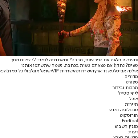
ומעכשיו חלאס עם הפרישות, סבבה? נמאס מזה לגמרי // צילום מסך
טעינו? נתקן! אם מצאתם טעות בכתבה, נשמח שתשתפו אותנו
אילנה אביטל
גיא זו-ארץ
הישרדות
הישרדות VIP
ישראל אוגלבו
ליטל סמדג'ה
נא
מדורים
ספורט
תרבות ובידור
לייף סטייל
אוכל
תיירות
טכנולוגיה ומדע
הורוסקופ
ForReal
מגזין השבוע
דעות
חדשות בארץ