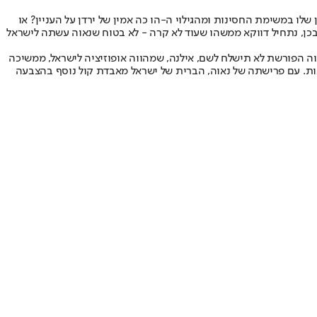
לו במשימת החסינות ומהגילוי ה-הו כה אמין של ירדן על העניין? או
כן, נתחיל דווקא ממשהו שעוד לא קרה - לא בטוח שנאוה עשתה לישראל
ה הפורשת לא תישלח לשם, אילנה, שמהווה אופוזיציה לישראל, ממשיכה
לקוז'יקרו, כאשר סמיון עדיין רוקד על שתי החתונות. עם פרישתה של נאוה, הברית של ישראל מאבדת קול נוסף בהצבעה