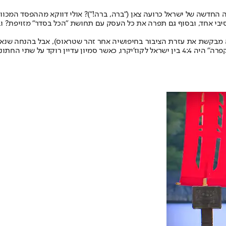
חדשה של ישראל כרועה צאן ("ברה, ברה!")? אולי דווקא מההפסד המכוון ש
בי אחד, ובסוף גם תפרה את כל העסק עם תחושת "הכל בסדר" מזויפת? וב
ה מבקשת את עזרת הציבור בחיפושיה אחר זהר שטראוס), אבל בהנחה שנאו
להיות שם נכון לעכשיו ועשויה להגיע שוב למועצה. עד כה המצב במועצת "קפרה" היה 4:4 בין ישראל 