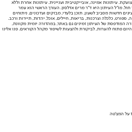
ועקת. עיתונות אמינה, אובייקטיבית ועניינית. עיתונות אחרת וללא
עור החשיפה הגבוה ביותר בימי חול. מו"ל העיתון היא ד"ר מרים אדלסון. העורך הראשי הוא עמר
 והעורך המייסד הוא עמוס רגב. אתרי האינטרנט של "ישראל היום" בעברית ובאנגלית, כמו כן היישומונים (אפליקציות) לאנדרואיד ול-iOS, מציגים חדשות מסביב לשעון, תוכן בלעדי, מבזקים ועדכונים, ניתוחים
, ספורט, כלכלה וצרכנות, בריאות, חיילים, אוכל, יהדות, תיירות ורכב.
דורה המודפסת של העיתון זמינים גם באתר, במהדורה יומית מקוונת,
היום פתוח להערות, לביקורת ולהצעות לשיפור מקהל הקוראים. פנו אלינו