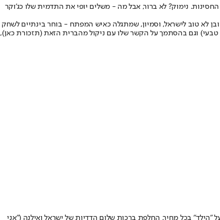
ינות. נימוק? לא ברור, אבל מה - משלים יופי את התדמית שלו כג'וקר
מובן לא טוב לישראל, וסמיון, שמתגלה כאיש המפתח - בוחר בינתיים לשחק
ש טבעי) וגם בהסתמך על הקשר שלו עם ניקול מהברית הזאת (
תזכורת כאן
),
הילד" בכל מחיר. החלפת ברכות שלום הדדיות של ישראל ואילנה ("אני