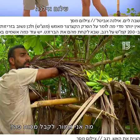
שבה לים. אילנה אביטל // צילום מסך
אין יותר מדי מה לומר על הפרק הקצרצר מאמש (מוצ"ש) ולכן נשוב בזריזות
ב-200 קמ"ש על רגב, שבא לקחת מהם את הברזנט. יש עוד כמה אשמים באירוע הזה, למשל רגב בעצמו, שחשב לתומו שיוכל להפר את המילה שלו לירדן ולצאת מזה בשלום.
הצית את האש. רגב // צילום מסך