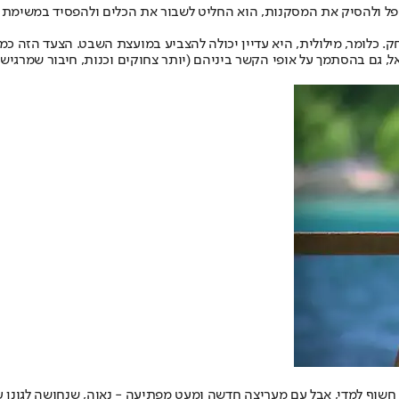
ל ולהסיק את המסקנות, הוא החליט לשבור את הכלים ולהפסיד במשימת החס
חק. כלומר, מילולית, היא עדיין יכולה להצביע במועצת השבט. הצעד הזה כ
אל, גם בהסתמך על אופי הקשר ביניהם (יותר צחוקים וכנות, חיבור שמרגי
ף למדי, אבל עם מעריצה חדשה ומעט מפתיעה - נאוה, שנחושה לגונן על "