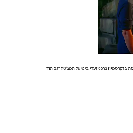
וה בוקר
סמיון גרפמן
עדי ביטי
על המצ'טה
רגב הוד