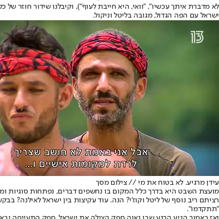
לא מדברת איתך עכשיו", "וואי, היא חייבת לעוף"), וקיבלנו שידור חוזר ש
ישראל עם הפה הגדול, מגובה בליטל וניקול.
עידן מרגיע. לא בטוח את מי // צילום מסך
מועצת השבט היא בדרך כלל המקום בו נחשפים דברים, נפתחות סוגיות ומלב
רציתם ריב נוסף של ליטל וקוז'י? הנה. עוד עקיצות בין ישראל לאילנה? 
"תתקדמו".
ואז כאמור הגיע הרגע שבו נאוה ספק הצילה את ישראל, ספק התעייפה ובא