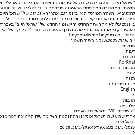
"ישראל היום" הוא גוף תקשורת שנוסד מתוך האמונה שהציבור הישראלי ראוי 
ת
ופרשנויות, וידיאו, פודקאסטים ושידורים חיים. פלטפורמות הדיגיטל של "ישרא
ב-2021 עלו לאוויר האתר החדש והיישומון החדש של "ישראל היום" בע
ואפשר לקבל אותם גם בניוזלטר. מועדון ההטבות הייחודי "הקליקה של ישרא
במייל hayom@israelhayom.co.il.
יום שבת, 9.5.2026
כ"ב באייר תשפ"ו
חדשות
דעות
ספורט
ForReal
תרבות ובידור
אוכל
מגזין
אנחנו מגייסים
English
X
תרבות
טלוויזיה
"הישרדות VIP": ישראל נגד העולם
אחרי שבוע שבו ישראל אוגלבו וההתנהגות האלימה שלו הזינו את הפרומואים, נאוה 
דניאל שירין
31/5/2020, 06:32
,עודכן
31/5/2020, 20:28
0