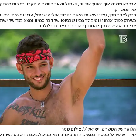
אבל לא משנה איך נהפוך את זה, ישראל ישאר האשם העיקרי. במקום להתקפ
של המשחק.
פרק לאחר מכן, גילינו שאשת האוב בוורוד, אילנה אביטל, עדין נמצאת במש
משחק כפול. אנחנו נוטים להאמין שבסופו של דבר סמיון נמצא בצד של ישר
אבל כנראה שנצטרך להמתין להדחה הבאה כדי לגלות.
הג'וקר של המשחק. ישראל // צילום מסך
לאחר שישראל מפסיד במשימת החסינות, הוא מגיע למועצת השבט כשהוא חשו