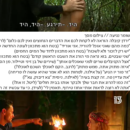
שומר נגיעה // צילום מסך
"ירדן קיבלה הוראה לא לקחת לכם את הדברים הנחוצים ואין לכם כלום" (ל
"כמה מהם שאני אוכל להוריד, אני אוריד" (בטח הוא מתכוון לעונה החדשה של TA
"יש רק לזכור ולא לשכוח" (בטח הוא מתכוון לדוד של המים החמים)
"שני שבטים, בוא נראה מי הורג את השבט הראשון קודם" (בטח הוא מתכוון
"אצל הקניבלים שרים לפני שאוכלים אותך" (שירים של בן זיני וטיילור, מן ה
"איזה מתוק אתה, ממש מתוק" (לרגב, הקם לאוכלך השכם לאוכלו?)
"זר פור יו הגיע" (על אילנה, לפחות הוא לא אמר שהיא עושה לו פריחה)
"את עדיין פה, זה קצת בעיה" (לאילנה, ניסית "צא דיבוק, צא"?)
"זה כמו להרוג את חבר שלך ולבקר אותו בבית חולים" (ליטל, זו את?)
"אתה לא רוצה לראות אותי אחוז טירוף, תאמין לי" (לעידן, כי עד עכשיו זה 