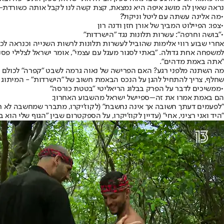
נראה שאין לה מושג איפה היא נמצאת, קצת קשה לנו לקבל אותה כשורדת-על
•
מה אלינה עשתה עם ליטל וניקול?
•
צפו: הפיילוט המביך של אורן חזן ודנה רון
•
"בושה וחרפה": עשרות תלונות נגד "הישרדות"
אחרי שבוע רווי אלימות שהוביל לעשרות תלונות לרשות השנייה וכנראה ל
למשפחה אחת גדולה. "באתי לסגור מעגל עם עצמי", אומר ישראל לצלילי פסנת
"אתה באמת מדהים".
מה השתנה מלפני רגע? האם הפרישה של נאוה גרמה לשבט "קפרה" לכולם לה
שחלף, צריך להתחיל להגן על הנכס הבאמת חשוב של "הישרדות" - המיתוג
•
ממשיכים לדבר על הפרק בבלוג הריאליטי "בטטת כורסה"
הם באמת אמרו את זה
–
ספיישל ישראל מהשבוע האחרון:
"לפעמים דעתך חשובה אך אינה נחשבת" (לקוז'יקרו, מתברר שמחשבה לא ת
"היד ואני רציני, אחי" (עדיין לקוז'יקרו, על הספקטרום שבין "הגוף שלי הוא