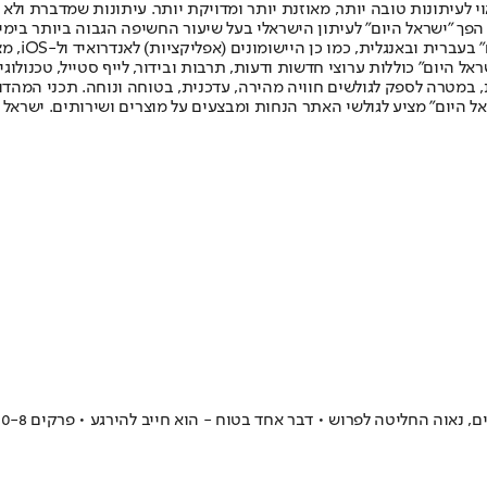
לעיתונות טובה יותר, מאוזנת יותר ומדויקת יותר. עיתונות שמדברת ולא צ
שלום. המהדורה המודפסת הראשונה פורסמה ב-30 ביולי 2007, וב-2010 הפך "ישראל היום" לעיתון הישראלי בעל שי
לחמנוביץ,
ל היום" כוללות ערוצי חדשות ודעות, תרבות ובידור, לייף סטייל, טכנולוגיה
ברית, במטרה לספק לגולשים חוויה מהירה, עדכנית, בטוחה ונוחה. תכני המה
ל היום" מציע לגולשי האתר הנחות ומבצעים על מוצרים ושירותים. ישראל 
החליטה לפרוש • דבר אחד בטוח - הוא חייב להירגע • פרקים 10-8 על המצ'טה