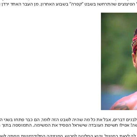
ל כל הפיצוצים שהתרחשו בשבט "קפרה" בשבוע האחרון. מן העבר האחד ירדן 
נים דברים, אבל את כל מה שהיה לשבט הזה לומר, הם כבר פתחו בשני הפר
בבקשה! אפילו חשיפת העובדה שישראל הפסיד את המשימה, התמוססה בתוך הד
 לה לצאת בסטייל, והיא החליטה לפרוש. המוזיקה המלודרמטית ניסתה לשו