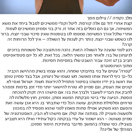
מלך, נקודה // צילום מסך
קצת אחרי דוד גם אלה קורסת. ליטל וקוז'י ממשיכים לסבול ביחד את משא
המשימה, אך גם הם נופלים בזה אחר זו, ורק בני וסמיון ממשיכים לעמוד.
אחרי שלכל אורך המשימה פמפמו לנו בטסטות שאין סיכוי שבני ינצח, ברור
לנו כשמש שבני ינצח, נותר רק לענות על השאלה – איך לכל הרוחות זה
קרה?
רגע לפני שנענה על השאלה הזאת, נהנה מהתגובה של משפחת ברוכים
לניצחון של בני, ולאחר מכן נמשיך הלאה. בכל זאת, לא כל יום סטנדאפיסט
חביב בן 47 זוכה עבור השבט שלו במסימת חסינות.
מתוך האינסטגרם
"קפרה" עטים על בני בחיבוקי שמחה, והוא עצמו בשוק מההישג הכביר.
כל-כך כיף לראות אותו מאושר, חש טעמו של ניצחון, אבל בצד סמיון טומן
את ראשו בין ידיו ומשהו בסיפור מתחיל להיראות חשוד. ישראל ואסי לא
קונים את העסק, וגם סמיון לא טורח להישאר יותר מדי זמן בדמות וממהר
לחבק את חבריו לשעבר ולברך את בני. אם מישהו היה זקוק להוכחה
נוספת, הגיעה עדי ביטי מבקתת המשא ומתן, וסמיון, חוץ מלשלוח לה
פרחים וסלסילת מתוקים, עושה הכל כדי שתבחר בו. היא אכן עושה זאת
והפעם הוא משקיע אפילו פחות מאמץ לפני שהוא מפסיד לה במכוון
ולמעשה מעניק לה במתנה את קולו. אם מישהו לא הבין, האסטרטגיה של
סמיון פשוטה - הוא ישמור על עדי בבקתה כקול עתידי ואילו היא תצביע
בשבילו. כפי שנגלה בהמשך, מדובר בחתיכת הימור מסוכן.
המהלך של אלינה?