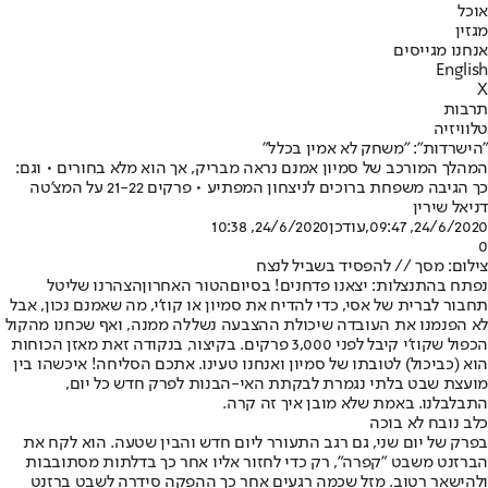
אוכל
מגזין
אנחנו מגייסים
English
X
תרבות
טלוויזיה
"הישרדות": "משחק לא אמין בכלל"
המהלך המורכב של סמיון אמנם נראה מבריק, אך הוא מלא בחורים • וגם:
כך הגיבה משפחת ברוכים לניצחון המפתיע • פרקים 21-22 על המצ'טה
דניאל שירין
24/6/2020, 09:47
,עודכן
24/6/2020, 10:38
0
צילום: מסך // להפסיד בשביל לנצח
נפתח בהתנצלות: יצאנו פדחנים! בסיום
הטור האחרון
הצהרנו שליטל
תחבור לברית של אסי, כדי להדיח את סמיון או קוז'י, מה שאמנם נכון, אבל
לא הפנמנו את העובדה שיכולת ההצבעה נשללה ממנה, ואף שכחנו מהקול
הכפול שקוז'י קיבל לפני 3,000 פרקים. בקיצור, בנקודה זאת מאזן הכוחות
הוא (כביכול) לטובתו של סמיון ואנחנו טעינו. אתכם הסליחה! איכשהו בין
מועצת שבט בלתי נגמרת לבקתת האי-הבנות לפרק חדש כל יום,
התבלבלנו. באמת שלא מובן איך זה קרה.
כלב נובח לא בוכה
בפרק של יום שני, גם רגב התעורר ליום חדש והבין שטעה. הוא לקח את
הברזנט משבט "קפרה", רק כדי לחזור אליו אחר כך בדלתות מסתובבות
ולהישאר רטוב. מזל שכמה רגעים אחר כך ההפקה סידרה לשבט ברזנט