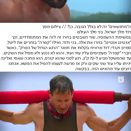
ה"מתנשאים" זה לא בגלל הגובה, כן? // צילום מסך
דוד מלך ישראל, בני מלך העולם
במשימת ההעמסה, שני השבטים בחרו זה לזה את המתמודדים, וכך
"אנטינג אנטינג" בחרו את אלה, בני ודוד, ואילו "קפרה" בוחרים את ליטל,
סמיון וקוז'י. דוד מרוויח בקלות את תואר "הרגע הגדול של הפרק", כאשר
חברי "קפרה" מעמיסים עליו עוד ועוד, והוא לא נכנע ולא מפיל את השקים,
עד שהמשקל מגיע ל-72 ק"ג. רגע לפני שהוא קורס, הוא מחכה שאסי ואלינה
יניחו עליו עוד שני שקים ורק אז מרשה לעצמו להפיל את המשא. אנחנו
רוצים עוד מהאיש הזה, בבקשה.