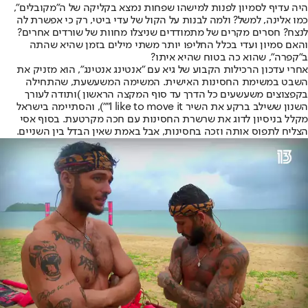
היה עדיף לסמיון לפנות למישהו שפחות נמצא בקליקה של ה"מקובלים",
כמו אלינה, למשל? ולמה לבנות על הקול של עדי ביטי, רק כי אפשרת לה
לנצח? חסרים מקרים של מתמודדים שניצלו מחוות של שורדים אחרים?
והאם סמיון ועדי בכלל החליפו יותר משתי מילים בזמן שהיא שהתה
ב"קפרה", שהוא כה בטוח שהיא איתו?
אחרי עדכון הרכילות הקבוע של גיא עם "אנטינג אנטינג", הוא מזניק את
השבט במשימת החסינות האישית. המשימה המשעשעת, שהתחילה
בקפצוצים משעשעים כל הדרך עד סוף המקצה הראשון )ותודה לעורך
השנון ששילב ברקע את השיר I like to move it""), והסתיימה בישראל
מקלל בניסיון לדוג את שרשרת החסינות עם חכה מקרטעת. בסוף אסי
הצליח לתפוס אותה וזכה בחסינות, אבל באמת שאין הבדל בין השניים.