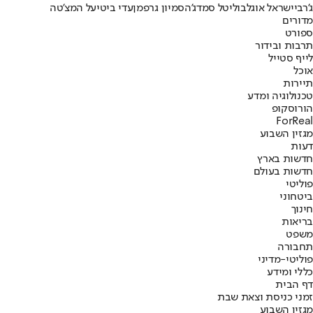
ג'רבי
ישראל אוגלבו
ליטל סמדג'ה
סמיון גרפמן
עדי ביטי
על המצ'טה
מדורים
ספורט
תרבות ובידור
לייף סטייל
אוכל
תיירות
טכנולוגיה ומדע
הורוסקופ
ForReal
מגזין השבוע
דעות
חדשות בארץ
חדשות בעולם
פוליטי
ביטחוני
חינוך
בריאות
משפט
תחבורה
פוליטי-מדיני
כללי ומידע
דף הבית
זמני כניסת וצאת שבת
מגזין השבוע