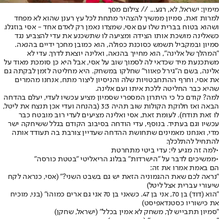
מימין: ישראל, לא, רגע... // צילום מסך
למרות זאת, סמיון ממשיך להצהיר מתחת לכל עץ רענן שהוא לא מפחד
ושהוא בטוח בברית שלו עם אסי, שמצדו נאמן רק לאדם אחד - אסי בוזגלו.
כשאלינה מושכת אותו הצידה ומציעה לו שתשכנע את עדי להצביע נגד
סמיון ובמקביל תשמש כסוכנת כפולה, הוא כמובן מחכך ידיים בהנאה.
"המהלך של אלינה", הוא מחייך בהנאה, ואלינה יוצאת לדרך. עדי לא
משתכנעת מיד שכדאי לה לסמוך שוב על אסי, אבל היא כן סומכת מאוד על
אלינה, בשם ה"גירל פאוור" שחלקו במשחק. היא מחליטה לזמן לבקתה גם
את אסי, וחרף ההתחבטויות שלה והניסיון ליצור מתח, אנחנו מהמרים
שהיא כבר החליטה ללכת איתו ועם אלינה.
למה? קודם כל כי היתרון המספרי שסמיון מציע עכשיו לעדי, יעלם בהדחה
הבאה ואז חלוקת הקולות שוב תהיה 3:3 (בהנחה ועדי אכן תנצח את ליטל,
לו זאת תודח). לעומת זאת, אסי ואלינה מציעים לעדי רוב מובטח כבר
עכשיו וגם בעתיד. בנוסף, עדי הודחה בסיבוב הקודם בגלל ששיחקה ישר
מדי, ואנחנו מאמינים שתחושת ההדחה שעדיין צורבת בה תעודד אותה
להתחיל להתלכלך.
•
למה זה מגיע לי: עדי ביטי מתחרטת
•
ממשיכים לדבר על "הישרדות" בבלוג הריאליטי "בטטת כורסה"
הם באמת אמרו את זה:
"נראה לכם שאת ההגמוניה הזאת יש גם בשבט השני?" (אסי, כנראה לקח
שיעורי עברית אצל ליטל)
"הוא (דוד) בן 70, אני בן 47. כשאני בן 70 אני גם ארים כמוהו" (בני, מוכיח
את כישוריו כסטנדאפיסט)
"סמיון תתבייש לך, משחק לא אמין בכלל" (ישראל, שחקן)