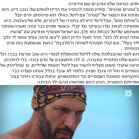
חדש. כנראה שלא אוהבים שם אירוניה.
ב"אנטינג אנטינג", סמיון מנסה להחזיר את הדיון לפסים של, ובכן, דיון. הוא
מנתח את הקשר של "קפרה" עם ליטל, כאילו הוא מינימום יורם יובל
ב"שיחת נפש", אבל ליטל היא לא בחורה של דיבורים, אלא של צעקות. היא
ממשיכה לצאת נגדו ובעיקר נגד קוז'י, וכאשר סמיון כבר עונה משהו שממנו
משתמע שליטל נובחת כמו כלב, גם ישראל מצטרף ומזדעק עם "עכשיו
אתה קורא לה כלב". מהר מאוד הדיון הופך ל"בוא נראה אותך אומר לי 'כלב'
ליד בעלי", וגם קוז'י מצטרף לשיחה ה"מלבבת" הזאת שנשמעת כמו סרט
כנופיות.
רגע לפני שהסבלנות שלנו לליטל מתחסלת לגמרי היא שוב פורצת בבכי, וכל
הזעם שלנו מתפייד במבוכה. נו, לכו תתעצבנו על אדם בוכה. בלי להתכוון,
נראה שקוז'י פשוט מצליח להעיר אצל ליטל רגשות שליליים, כך שהליהוק של
השניים זו מול זה עובד מצוין. כלומר לא עובד בכלל. אנחנו מצדנו כבר
התעייפנו מסאגת העממיים נגד המתנשאים. פחות עבורנו ויותר עבור
שפיותם הנפשית, הגיע הזמן שמישהו מהם ילך הביתה.