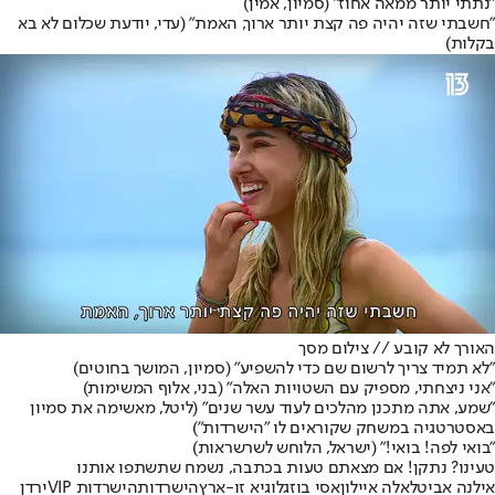
"נתתי יותר ממאה אחוז" (סמיון, אמין)
"חשבתי שזה יהיה פה קצת יותר ארוך, האמת" (עדי, יודעת שכלום לא בא
בקלות)
האורך לא קובע // צילום מסך
"לא תמיד צריך לרשום שם כדי להשפיע" (סמיון, המושך בחוטים)
"אני ניצחתי, מספיק עם השטויות האלה" (בני, אלוף המשימות)
"שמע, אתה מתכנן מהלכים לעוד עשר שנים" (ליטל, מאשימה את סמיון
באסטרטגיה במשחק שקוראים לו "הישרדות")
"בואי לפה! בואי!" (ישראל, הלוחש לשרשראות)
טעינו? נתקן! אם מצאתם טעות בכתבה, נשמח שתשתפו אותנו
אילנה אביטל
אלה איילון
אסי בוזגלו
גיא זו-ארץ
הישרדות
הישרדות VIP
ירדן