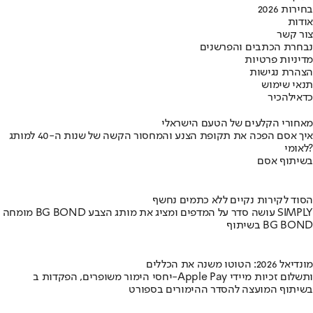
בחירות 2026
אודות
צור קשר
נבחרת הכתבים והפרשנים
מדיניות פרטיות
הצהרת נגישות
תנאי שימוש
כדאי
להכיר
מאחורי הקלעים של הטעם הישראלי
איך אסם הפכה את תקופת הצנע והמחסור הקשה של שנות ה-40 למותג
לאומי?
בשיתוף אסם
הסוד לקירות נקיים ללא כתמים נחשף
מומחה BG BOND עושה סדר על המדפים ומציג את מותג הצבע SIMPLY
בשיתוף BG BOND
מונדיאל 2026: הטוטו משנה את הכללים
יחסי הימור משופרים, הפקדות ב-Apple Pay ותשלום זכיות מיידי
בשיתוף המועצה להסדר ההימורים בספורט