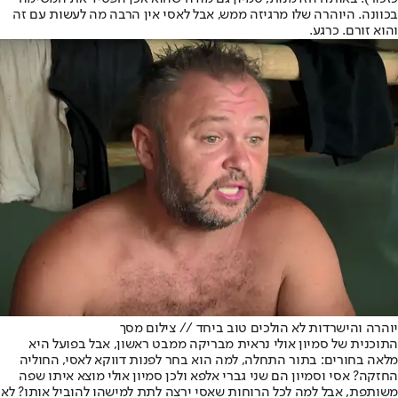
בכוונה. היוהרה שלו מרגיזה ממש, אבל לאסי אין הרבה מה לעשות עם זה
והוא זורם. כרגע.
יוהרה והישרדות לא הולכים טוב ביחד // צילום מסך
התוכנית של סמיון אולי נראית מבריקה ממבט ראשון, אבל בפועל היא
מלאה בחורים: בתור התחלה, למה הוא בחר לפנות דווקא לאסי, החוליה
החזקה? אסי וסמיון הם שני גברי אלפא ולכן סמיון אולי מוצא איתו שפה
משותפת, אבל למה לכל הרוחות שאסי ירצה לתת למישהו להוביל אותו? לא