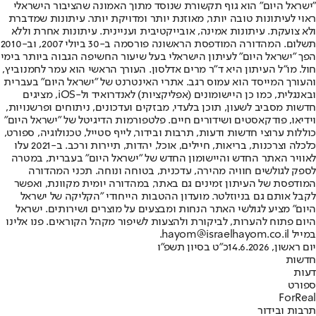
"ישראל היום" הוא גוף תקשורת שנוסד מתוך האמונה שהציבור הישראלי
ראוי לעיתונות טובה יותר, מאוזנת יותר ומדויקת יותר. עיתונות שמדברת
ולא צועקת. עיתונות אמינה, אובייקטיבית ועניינית. עיתונות אחרת וללא
תשלום. המהדורה המודפסת הראשונה פורסמה ב-30 ביולי 2007, וב-2010
הפך "ישראל היום" לעיתון הישראלי בעל שיעור החשיפה הגבוה ביותר בימי
חול. מו"ל העיתון היא ד"ר מרים אדלסון. העורך הראשי הוא עמר לחמנוביץ,
והעורך המייסד הוא עמוס רגב. אתרי האינטרנט של "ישראל היום" בעברית
ובאנגלית, כמו כן היישומונים (אפליקציות) לאנדרואיד ול-iOS, מציגים
חדשות מסביב לשעון, תוכן בלעדי, מבזקים ועדכונים, ניתוחים ופרשנויות,
וידיאו, פודקאסטים ושידורים חיים. פלטפורמות הדיגיטל של "ישראל היום"
כוללות ערוצי חדשות ודעות, תרבות ובידור, לייף סטייל, טכנולוגיה, ספורט,
כלכלה וצרכנות, בריאות, חיילים, אוכל, יהדות, תיירות ורכב. ב-2021 עלו
לאוויר האתר החדש והיישומון החדש של "ישראל היום" בעברית, במטרה
לספק לגולשים חוויה מהירה, עדכנית, בטוחה ונוחה. תכני המהדורה
המודפסת של העיתון זמינים גם באתר, במהדורה יומית מקוונת, ואפשר
לקבל אותם גם בניוזלטר. מועדון ההטבות הייחודי "הקליקה של ישראל
היום" מציע לגולשי האתר הנחות ומבצעים על מוצרים ושירותים. ישראל
היום פתוח להערות, לביקורת ולהצעות לשיפור מקהל הקוראים. פנו אלינו
במייל hayom@israelhayom.co.il.
יום ראשון, 14.6.2026
כ"ט בסיון תשפ"ו
חדשות
דעות
ספורט
ForReal
תרבות ובידור