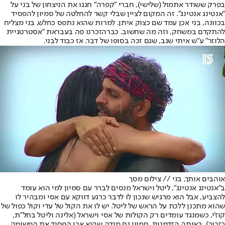
בפרק ששודר אתמול (שלישי), חברי "קפרה" חגגו את הניצחון של בני על
"אנטינג אנטינג". זה המקום לציין שבלי קשר להחלטה של סמיון להפסיד
בכוונה, בני אכן עמד שם כצוק איתן. למרות שהוא נתפס כחלש, בני מצליח
להתקדם במשחק, וזה מה שחשוב. כבר
הזכרנו פה בעבר
את "אסטרטגיית
הלוזר" ע"ש איתי שגב, שגם זכה בסופו של דבר. אז כבוד לבני.
אוהבים אותך, בני // צילום מסך
ב"אנטינג אנטינג", ליטל וישראל מנסים לברר עם סמיון למי הוא עומד
להצביע, אבל הוא מרגיש שנכון לו לדבר כרגע דווקא עם אסי ומבהיר לו
שהוא מתכנן ללכת על הראש של ליטל. יש לו את הקול של עדי וקול כפול של
קוז'י, כשמנגד עומדים רק הקולות של אסי וישראל (אלינה וליטל בחל"ת,
כזכור). באותה הזדמנות, סמיון גם מודה שהוא אכן הפסיד את המשימה