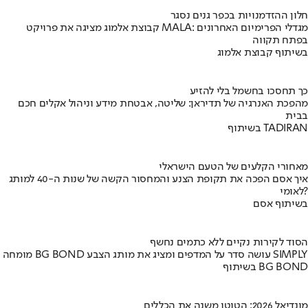
חלון ההזדמנויות בכפר גנים נסגר
קבוצת אלמוג מציגה את פרויקט MALA: מגדלי הפרימיום האחרונים
בפתח תקווה
בשיתוף קבוצת אלמוג
כך תחסכו בחשמל בלי להזיע
מהפכת האנרגיה של תדיראן: שליטה, אבטחת מידע וניהול אקלים חכם
בבית
בשיתוף TADIRAN
מאחורי הקלעים של הטעם הישראלי
איך אסם הפכה את תקופת הצנע והמחסור הקשה של שנות ה-40 למותג
לאומי?
בשיתוף אסם
הסוד לקירות נקיים ללא כתמים נחשף
מומחה BG BOND עושה סדר על המדפים ומציג את מותג הצבע SIMPLY
בשיתוף BG BOND
מונדיאל 2026: הטוטו משנה את הכללים