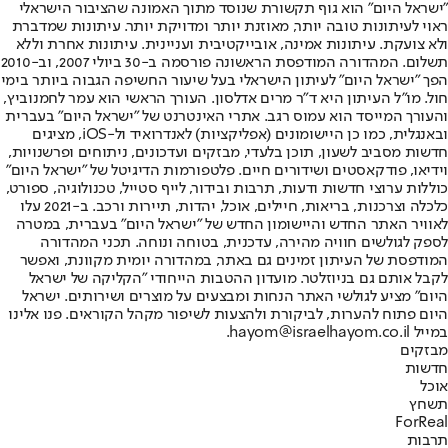
"ישראל היום" הוא גוף תקשורת שנוסד מתוך האמונה שהציבור הישראלי
ראוי לעיתונות טובה יותר, מאוזנת יותר ומדויקת יותר. עיתונות שמדברת
ולא צועקת. עיתונות אמינה, אובייקטיבית ועניינית. עיתונות אחרת וללא
תשלום. המהדורה המודפסת הראשונה פורסמה ב-30 ביולי 2007, וב-2010
הפך "ישראל היום" לעיתון הישראלי בעל שיעור החשיפה הגבוה ביותר בימי
חול. מו"ל העיתון היא ד"ר מרים אדלסון. העורך הראשי הוא עמר לחמנוביץ,
והעורך המייסד הוא עמוס רגב. אתרי האינטרנט של "ישראל היום" בעברית
ובאנגלית, כמו כן היישומונים (אפליקציות) לאנדרואיד ול-iOS, מציגים
חדשות מסביב לשעון, תוכן בלעדי, מבזקים ועדכונים, ניתוחים ופרשנויות,
וידיאו, פודקאסטים ושידורים חיים. פלטפורמות הדיגיטל של "ישראל היום"
כוללות ערוצי חדשות ודעות, תרבות ובידור, לייף סטייל, טכנולוגיה, ספורט,
כלכלה וצרכנות, בריאות, חיילים, אוכל, יהדות, תיירות ורכב. ב-2021 עלו
לאוויר האתר החדש והיישומון החדש של "ישראל היום" בעברית, במטרה
לספק לגולשים חוויה מהירה, עדכנית, בטוחה ונוחה. תכני המהדורה
המודפסת של העיתון זמינים גם באתר, במהדורה יומית מקוונת, ואפשר
לקבל אותם גם בניוזלטר. מועדון ההטבות הייחודי "הקליקה של ישראל
היום" מציע לגולשי האתר הנחות ומבצעים על מוצרים ושירותים. ישראל
היום פתוח להערות, לביקורת ולהצעות לשיפור מקהל הקוראים. פנו אלינו
במייל hayom@israelhayom.co.il.
מבזקים
חדשות
אוכל
תשחץ
ForReal
תרבות