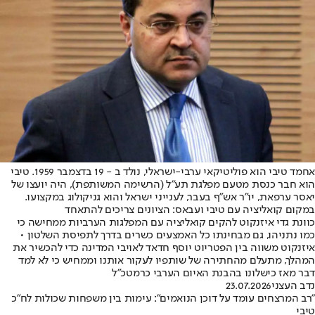
אחמד טיבי הוא פוליטיקאי ערבי-ישראלי, נולד ב - 19 בדצמבר 1959. טיבי
הוא חבר כנסת מטעם מפלגת תע"ל (הרשימה המשותפת), היה יועצו של
יאסר ערפאת, יו"ר אש"ף בעבר, לענייני ישראל והוא גניקולוג במקצועו.
במקום קואליציה עם טיבי ועבאס: הציונים צריכים להתאחד
כוונת גדי איזנקוט להקים קואליציה עם המפלגות הערביות ממחישה כי
כמו נתניהו, גם מבחינתו כל האמצעים כשרים בדרך לתפיסת השלטון •
איזנקוט משווה בין הפטריוט יוסף חדאד לאויבי המדינה כדי להכשיר את
המהלך, מתעלם מהחתירה של שותפיו לעקור אותנו וממחיש כי לא למד
דבר מאז כישלונו בהבנת האיום הערבי כרמטכ"ל
נדב העצני
23.07.2026
"רב המרצחים עומד על דוכן הנואמים": עימות בין משפחות שכולות לח"כ
טיבי