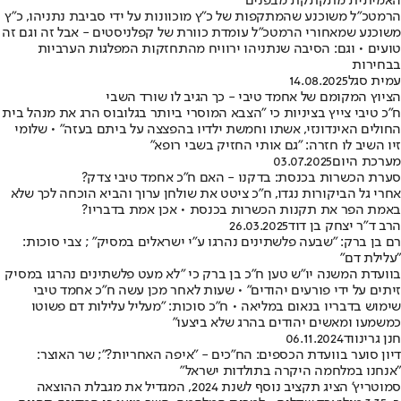
האמיתית מתקתקת מבפנים
הרמטכ"ל משוכנע שהמתקפות של כ"ץ מוכוונות על ידי סביבת נתניהו, כ"ץ
משוכנע שמאחורי הרמטכ"ל עומדת כוורת של קפלניסטים - אבל זה וגם זה
טועים • וגם: הסיבה שנתניהו ירוויח מהתחזקות המפלגות הערביות
בבחירות
עמית סגל
14.08.2025
הציוץ המקומם של אחמד טיבי - כך הגיב לו שורד השבי
ח"כ טיבי צייץ בציניות כי "הצבא המוסרי ביותר בגלובוס הרג את מנהל בית
החולים האינדונזי, אשתו וחמשת ילדיו בהפצצה על ביתם בעזה" • שלומי
זיו השיב לו חזרה: "גם אותי החזיק בשבי רופא"
מערכת היום
03.07.2025
סערת הכשרות בכנסת: בדקנו - האם ח"כ אחמד טיבי צדק?
אחרי גל הביקורות נגדו, ח"כ ציטט את שולחן ערוך והביא הוכחה לכך שלא
באמת הפר את תקנות הכשרות בכנסת • אכן אמת בדבריו?
הרב ד"ר יצחק בן דוד
26.03.2025
רם בן ברק: "שבעה פלשתינים נהרגו ע"י ישראלים במסיק" ; צבי סוכות:
"עלילת דם"
בוועדת המשנה יו"ש טען ח"כ בן ברק כי "לא מעט פלשתינים נהרגו במסיק
זיתים על ידי פורעים יהודים" • שעות לאחר מכן עשה ח"כ אחמד טיבי
שימוש בדבריו בנאום במליאה • ח"כ סוכות: "מעליל עלילות דם פשוטו
כמשמעו ומאשים יהודים בהרג שלא ביצעו"
חנן גרינווד
06.11.2024
דיון סוער בוועדת הכספים: הח"כים - "איפה האחריות?"; שר האוצר:
"אנחנו במלחמה היקרה בתולדות ישראל"
סמוטריץ' הציג תקציב נוסף לשנת 2024, המגדיל את מגבלת ההוצאה