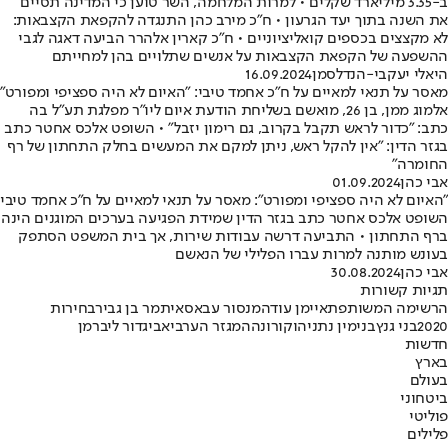
ב-3.35 מיליארד שקלים • למרות המלחמה, השר טוען כי המדינה תסיים
את השנה בתוך יעד הגרעון • ח"כ מירב כהן התנגדה להקפאת הקצבאות:
לא מקצצים בכספים קואליציוניים • ח"כ קארין אלהרר הביעה דאגה לגבי
ההשפעה של הקפאת הקצבאות על אנשים שתלויים בהן למחייתם
היאלי יעקבי-הנדלסמן
16.09.2024
מאסר על תנאי למאיים על ח"כ אחמד טיבי: "האיום לא היה ספציפי ומפורט"
אלמוג ממן, בן 26, מואשם בשליחת הודעת איום ליו"ר מפלגת תע"ל בה
כתב: "כדור לראש תקבל בקרוב, גם רימון יזבל" • השופט אלכס אחטר כתב
בגזר הדין: "אין להקל ראש, ניתן למקם את המעשים בחלק התחתון של רף
החומרה"
אבי כהן
01.09.2024
"האיום לא היה ספציפי ומפורט": מאסר על תנאי למאיים על ח"כ אחמד טיבי
השופט אלכס אחטר כתב בגזר הדין שמידת הפגיעה בערכים המוגנים הינה
ברף התחתון • התביעה דרשה עבודות שירות, אך בית המשפט הסתפק
בעונש מותנה למרות עברו הפלילי של הנאשם
אבי כהן
30.08.2024
תגיות קשורות
הרשימה המשותפת
איימן עודה
מנסור עבאס
איתמר בן גביר
בחירות
2020
בני גנץ
בנימין נתניהו
קורונה
המגזר הערבי
אביגדור ליברמן
חדשות
בארץ
בעולם
ביטחוני
פוליטי
פלילים