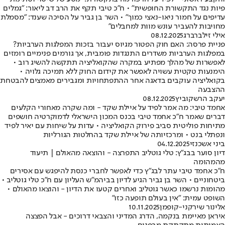
פיות נגד התקשורת החופשית" • ח"כ טיבי תקף את הרב דב ליאור: "גמלים
עדיפים על חמור ניאו-נאצי כמוך" • השר בן גביר על הסיכה שענד: "מסמלת
מחויבות להעביר עונש מוות למחבלים"
אילי זילברברג
08.12.2025
פניית פרסה: האם חוק הפטור מגיוס יעבור בזכות המפלגות הערביות?
במפלגות הערביות משדרים התנגדות פומבית, אך גורמים פנימיים רומזים
לאפשרות של מהלך מפתיע במקרה שהקואליציה תתקשה להשיג רוב •
הימנעות טקטית עשויה לאפשר את קידום החוק ללא תמיכה גלויה •
בקואליציה עוקבים בדאגה אחר ההתפתחויות ומגבירים מאמצים להבטחת
ההצבעה
יעקב הרשקוביץ
08.12.2025
אחמד טיבי: מה אמר לפיד על איילת שקד - ומה שקרה מאחורי הקלעים
דברים שאמר ח״כ אחמד טיבי בכנס המכון הישראלי לדמוקרטיה חושפים
מתיחות פוליטית סביב פירוק הקואליציה • עדות על שיחות עם יאיר לפיד
ונפתלי בנט • ומרכזיותה של איילת שקד בהחלטות הגורליות
ביני אשכנזי
04.12.2025
דיון סוער בבג"ץ: טלי גוטליב התפרצה - והוצאה מהאולם | תיעוד
מהמהומה
ח"כ אחמד טיבי עתר לבג"ץ כדי לאפשר לחברי כנסת להיפגש עם אסירים
ביטחוניים • השר בן גביר הגיע לדיון בביהמ"ש העליון עם ח"כ טלי גוטליב •
מהומות נרשמו כאשר גוטליב ואחרים קטעו את הדיון - והוצאו מהאולם •
השופט עמית: "אין בעולם תופעה כזו"
אלינור שירקני-קופמן
10.11.2025
איראן מאיימת בנקמה, הדרג המדיני והצבאי דרוכים - אבל הפצצה