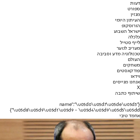
דעות
ספורט
מגזין
העיתון היומי
הורוסקופ
ישראל השבוע
כלכלה
לייף סטייל
מעריב לנוער
טכנולוגיה מדע וסביבה
העולם
משחקים
פודקאסטים
וידאו
אנחנו מגייסים
X
שיתוף כתבה
{"name":"\u05d0\u05d7\u05de\u05d3
\u05d8\u05d9\u05d1\u05d9 - \u05d4\u05d9\u05d5\u05dd"}
אחמד טיבי