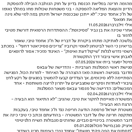
מהומה חריגה במליאת הכנסת בדיון על חוק הנוח’בה הובילה להפסקת
הדיון והוצאת המליאה להפסקה • בני משפחות שכולות מחו במהלך נאומו
של ח”כ אחמד טיבי: "לא ייתכן שבכנסת ישראל תינתן במה למי שלא גינה
את חמאס"
אילי זילברברג
11.05.2026
אחרי שכינה את בן גביר "פסיכופת": ההסתדרות הרפואית דורשת מטיבי
לחזור בו
בלשכה לאתיקה מתחו ביקורת על דבריו של ח"כ אחמד טיבי, שאמר
בריאיון כי השר לביטחון לאומי וקרוביו "צריכים פסיכיאטר דחוף" • במכתב
רשמי נדרש לגלות "שיקול דעת ואיפוק" • האיגוד מזכיר: אסור לרופאים
לאבחן אישי ציבור דרך התקשורת
מיטל יסעור בית-אור
07.05.2026
פגישת ראשי המפלגות הערביות - והדרישה של עבאס
מדובר בפגישה ראשונה מאז ההצהרה על האיחוד • למרות הכול, הפגישה
הסתיימה ללא סיכומים, אך הצדדים קבעו להמשיך במגעים על רקע לחץ
ציבורי לאחדות וסקרים שמצביעים על יתרון לריצה משותפת • אחד
המכשולים: הדרישה של מנסור עבאס משאר המפלגות
אילי זילברברג
02.04.2026
המשטרה מאיימת לחקור את טיבי, שהגיב: "לא התיאור הוא הבעיה -
הרצח הוא הבעיה"
משטרת ישראל פרסמה הודעה חריפה נגד ח"כ אחמד טיבי, בעקבות
מתקפה חריגה שלו על דובר המשטרה • בהודעתם נכתב כי טיבי כינה את
דובר המשטרה בכינויים מבזים, שחורגים מגבולות השיח הלגיטימי
איציק סבן
,
מישל מכול
05.01.2026
"תסתום את הפה פקיד מושתן": אחמד טיבי בעימות חריג בשידור