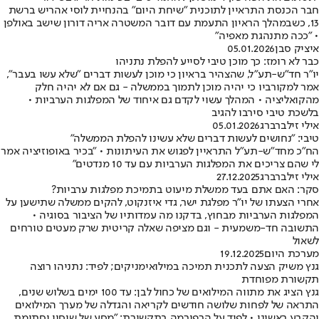
חבר הכנסת התראיין לתוכנית "שיחת היום" בהנחיית לוסי אהריש ברשת
13, כשבמהלך הראיון התעמת עם דובר המשטרה אריה דורון שישב באולפן
• "ככה מתנהגת מאפיה"
איציק סבן
05.01.2026
כבר לא רומז: כך מוכן טיבי לסייע להפלת נתניהו
יו"ר חד"ש-תע"ל, שהצהיר בראיון כי מוכן לעשות דברים "שלא עשו בעבר",
אמר למקורביו כי יהיה מוכן לתמוך בממשלה - גם אם לא יהיה חלק
מהקואליציה • המהלך עשוי לקדם גם איחוד של המפלגות הערביות •
בלשכת טיבי סירבו להגיב
אילי זילברברג
05.01.2026
טיבי: "נחושים לעשות דברים שלא עשינו להפלת הממשלה"
הח"כ מחד"ש-תע"ל התראיין לפגוש את העיתונות • "בכיר באופוזיציה אמר
לי שהם צריכים את המפלגות הערביות עם עד 10 מנדטים"
אילי זילברברג
27.12.2025
סקר: האם אתם בעד ממשלת מיעוט בתמיכת מפלגות ערביות?
אחרי הצעתו של יו"ר מפלגת ישר, גדי איזנקוט, להקים ממשלה שתישען על
המפלגות הערביות מבחוץ, בדקנו מה עמדותיו של הציבור בסוגיה •
התשובה חד-משמעית - וגם מציפה שאלה קריטית שרק מעטים טורחים
לשאול
מערכת היום
19.12.2025
גנץ משיק הצעה לתכנית תמיכה במילואימניקים; לפיד: נתניהו רוצה
תקשורת מפוחדת
גנץ הציג את מתווה המילואים של כחול לבן: עד 100 ימים בשלוש שנים,
התראה של לפחות שלושה חודשים לקריאה והגדלה של מערך המילואים
והקבע ראשוני • לפיד על הרפורמה בתקשורת: "מסע של שיסוי וסתימת