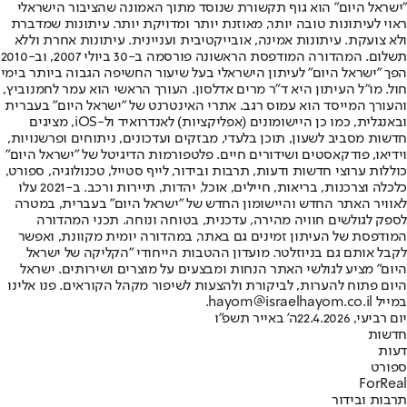
"ישראל היום" הוא גוף תקשורת שנוסד מתוך האמונה שהציבור הישראלי
ראוי לעיתונות טובה יותר, מאוזנת יותר ומדויקת יותר. עיתונות שמדברת
ולא צועקת. עיתונות אמינה, אובייקטיבית ועניינית. עיתונות אחרת וללא
תשלום. המהדורה המודפסת הראשונה פורסמה ב-30 ביולי 2007, וב-2010
הפך "ישראל היום" לעיתון הישראלי בעל שיעור החשיפה הגבוה ביותר בימי
חול. מו"ל העיתון היא ד"ר מרים אדלסון. העורך הראשי הוא עמר לחמנוביץ,
והעורך המייסד הוא עמוס רגב. אתרי האינטרנט של "ישראל היום" בעברית
ובאנגלית, כמו כן היישומונים (אפליקציות) לאנדרואיד ול-iOS, מציגים
חדשות מסביב לשעון, תוכן בלעדי, מבזקים ועדכונים, ניתוחים ופרשנויות,
וידיאו, פודקאסטים ושידורים חיים. פלטפורמות הדיגיטל של "ישראל היום"
כוללות ערוצי חדשות ודעות, תרבות ובידור, לייף סטייל, טכנולוגיה, ספורט,
כלכלה וצרכנות, בריאות, חיילים, אוכל, יהדות, תיירות ורכב. ב-2021 עלו
לאוויר האתר החדש והיישומון החדש של "ישראל היום" בעברית, במטרה
לספק לגולשים חוויה מהירה, עדכנית, בטוחה ונוחה. תכני המהדורה
המודפסת של העיתון זמינים גם באתר, במהדורה יומית מקוונת, ואפשר
לקבל אותם גם בניוזלטר. מועדון ההטבות הייחודי "הקליקה של ישראל
היום" מציע לגולשי האתר הנחות ומבצעים על מוצרים ושירותים. ישראל
היום פתוח להערות, לביקורת ולהצעות לשיפור מקהל הקוראים. פנו אלינו
במייל hayom@israelhayom.co.il.
יום רביעי, 22.4.2026
ה' באייר תשפ"ו
חדשות
דעות
ספורט
ForReal
תרבות ובידור