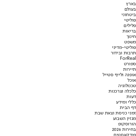
בארץ
בעולם
ביטחוני
פוליטי
פלילים
בריאות
חינוך
משפט
פוליטי-מדיני
תרבות ובידור
ForReal
ספורט
תיירות
אופנה ולייף סטייל
אוכל
טכנולוגיה
כלכלה וצרכנות
דעות
כללי ומידע
דף הבית
זמני כניסת וצאת שבת
מגזין השבוע
הורוסקופ
בחירות 2026
פודקאסטים