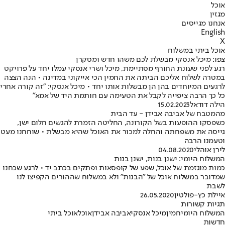
אוכל
מגזין
אנחנו מגייסים
English
X
אוכל ביתי במשלוח
צפו: מיכל אנסקי מבשלת לכם משהו חדש ומסקרן
רגע לפני שעונת החורף מסתיימת, מיכל ושרי אנסקי עמלו יחד על פרויקט
במטרה לשלוח אליכם הביתה את החמין הכי אייקוני במדינה • הנה הצצה
לרגעים המיוחדים בהן הן מבשלות אותו יחד • מיכל אנסקי: "זה קורה אחרי
כל כך הרבה ציפייה לקבל את הטעימה עם חותמת היד של אמא"
הילה דודאל
15.02.2023
מהמטבח של אביבה אבידן - עד הבית
כשפסקו ההופעות בשל הקורונה, החליטה הזמרת להגשים חלום ישן,
גייסה את משפחתה והחלה למכור את האוכל שהיא מבשלת • שוחחנו מעט
וטעמנו הרבה
לירן אוהלי
04.08.2020
המשלוח היומי: ישנן בנות, ישנן בנות
כמות מוגזמת של אוכל, שפע של קופסאות ופתקים בכתב יד • לרגע שכחנו
שמדובר במשלוח אוכל של "הבנות" ולא במשלוח שההורים הקפיצו לנו
לשבת
איילת כץ-פולטין
26.05.2020
תגיות קשורות
המשלוח היומי
חמין
מיכל אנסקי
אביבה אבידן
אוכל
אוכל ביתי
חדשות