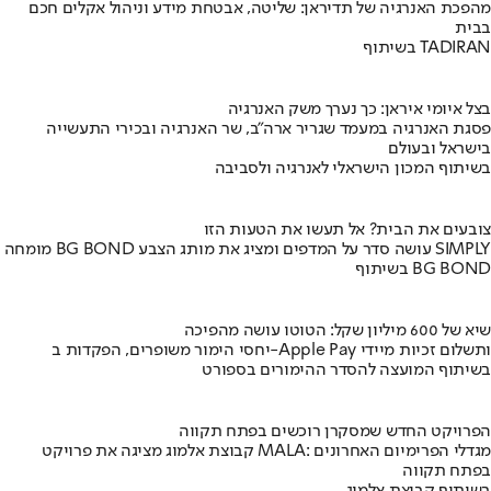
מהפכת האנרגיה של תדיראן: שליטה, אבטחת מידע וניהול אקלים חכם
בבית
בשיתוף TADIRAN
בצל איומי איראן: כך נערך משק האנרגיה
פסגת האנרגיה במעמד שגריר ארה"ב, שר האנרגיה ובכירי התעשייה
בישראל ובעולם
בשיתוף המכון הישראלי לאנרגיה ולסביבה
צובעים את הבית? אל תעשו את הטעות הזו
מומחה BG BOND עושה סדר על המדפים ומציג את מותג הצבע SIMPLY
בשיתוף BG BOND
שיא של 600 מיליון שקל: הטוטו עושה מהפיכה
יחסי הימור משופרים, הפקדות ב-Apple Pay ותשלום זכיות מיידי
בשיתוף המועצה להסדר ההימורים בספורט
הפרויקט החדש שמסקרן רוכשים בפתח תקווה
קבוצת אלמוג מציגה את פרויקט MALA: מגדלי הפרימיום האחרונים
בפתח תקווה
בשיתוף קבוצת אלמוג