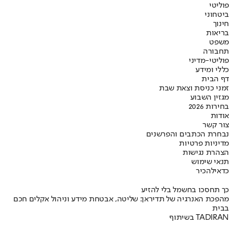
פוליטי
ביטחוני
חינוך
בריאות
משפט
תחבורה
פוליטי-מדיני
כללי ומידע
דף הבית
זמני כניסת וצאת שבת
מגזין השבוע
בחירות 2026
אודות
צור קשר
נבחרת הכתבים והפרשנים
מדיניות פרטיות
הצהרת נגישות
תנאי שימוש
כדאי
להכיר
כך תחסכו בחשמל בלי להזיע
מהפכת האנרגיה של תדיראן: שליטה, אבטחת מידע וניהול אקלים חכם
בבית
בשיתוף TADIRAN