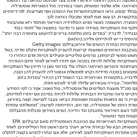
השמעת ההמנון הלאומי ולא שרו אותו, צעד שנתפס כמחאה נגד המשטר
האיראני. אלא שלפני המשחק השני בטורניר, מול המארחת אוסטרליה
בגולד קוסט, נראו השחקניות
שרות את ההמנון ואף מצדיעות
. לפי דיווחים
בתקשורת, הן עשו זאת לאחר שקיבלו הוראה לכך.
הסערה התעצמה כאשר מגיש הטלוויזיה האיראני מוחמד רזא שאהבאזי
תקף את השחקניות בשידור וטען כי מדובר במעשה של "חוסר כבוד
ובגידה". לדבריו: "בוגדים בזמן מלחמה צריכים להיענש בחומרה רבה יותר",
והוסיף כי יש להתייחס אליהן בהתאם.
שחקניות נבחרת הנשים של איראן,צילום: Getty Images
בעקבות האיומים נשמעות קריאות להעניק לשחקניות מקלט מדיני, בשל
חשש ממשי לביטחונן. גורמים פוליטיים ופעילים זכויות אדם הזהירו כי
השחקניות עלולות להיות בסכנה אם יחזרו לאיראן לאחר סיום הטורניר.
העיתונאי והפרשן האיראני הגולה עלי בורנאי טען כי חייהן של השחקניות
נמצאים בסכנה מיידית וקרא לממשלת אוסטרליה להעניק להן הגנה.
לדבריו, בתקשורת האיראנית כבר הוצמד להן הכינוי "בוגדות בזמן
מלחמה", עבירה שבאיראן עלולה לגרור לעונש מוות.
גם מנכ"ל מועצת הפליטים של אוסטרליה, פול פאוור, אמר כי לפי המידע
הקיים נראה שחברות הנבחרת עלולות להיות בסיכון אם יחזרו למדינתן,
וציין כי גם מחאות שקטות ופשוטות הביאו בעבר לענישה קשה באיראן.
שרת החוץ של אוסטרליה, פני וונג, התייחסה לפרשה: "ממשלתנו עומדת
לצד העם האיראני במאבקו נגד הדיכוי, נשים באיראן סובלות מהגבלות
קשות מצד המשטר".
השחקניות האיראניות עם הכוכבת האוסטרלית סאם קר,צילום: EPA
המשחק הבא של נבחרת איראן ייערך ביום ראשון מול הפיליפינים. לאחר
מכן אמורות השחקניות לשוב לאיראן, אלא אם יבחרו להגיש בקשה למקלט