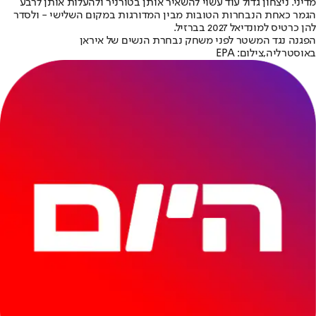
מדיני. ניצחון גדול עוד עשוי להשאיר אותן בטורניר ולהעלות אותן לרבע
הגמר כאחת הנבחרות הטובות מבין המדורגות במקום השלישי - ולסדר
להן כרטיס למונדיאל 2027 בברזיל.
הפגנה נגד המשטר לפני משחק נבחרת הנשים של איראן
באוסטרליה,צילום: EPA