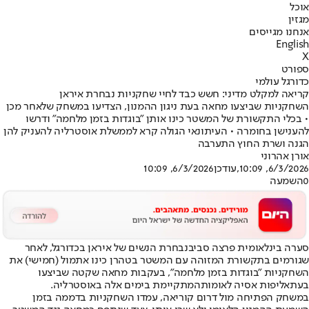
אוכל
מגזין
אנחנו מגייסים
English
X
ספורט
כדורגל עולמי
קריאה למקלט מדיני: חשש כבד לחיי שחקניות נבחרת איראן
השחקניות שביצעו מחאה בעת ניגון ההמנון, הצדיעו במשחק שלאחר מכן
• בכלי התקשורת של המשטר כינו אותן "בוגדות בזמן מלחמה" ודרשו
להענישן בחומרה • העיתונאי הגולה קרא לממשלת אוסטרליה להעניק להן
הגנה ושרת החוץ התערבה
אורן אהרוני
6/3/2026, 10:09
,עודכן
6/3/2026, 10:09
0
השמעה
סערה בינלאומית פרצה סביב
נבחרת הנשים של איראן בכדורגל
, לאחר
שגורמים בתקשורת המזוהה עם המשטר בטהרן כינו אתמול (חמישי) את
השחקניות "בוגדות בזמן מלחמה", בעקבות מחאה שקטה שביצעו
בעת
אליפות אסיה לאומות
המתקיימת בימים אלה באוסטרליה.
במשחק הפתיחה מול דרום קוריאה, עמדו השחקניות בדממה בזמן