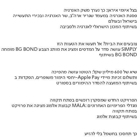
בצל איומי איראן: כך נערך משק האנרגיה
פסגת האנרגיה במעמד שגריר ארה"ב, שר האנרגיה ובכירי התעשייה
בישראל ובעולם
בשיתוף המכון הישראלי לאנרגיה ולסביבה
צובעים את הבית? אל תעשו את הטעות הזו
מומחה BG BOND עושה סדר על המדפים ומציג את מותג הצבע SIMPLY
בשיתוף BG BOND
שיא של 600 מיליון שקל: הטוטו עושה מהפיכה
יחסי הימור משופרים, הפקדות ב-Apple Pay ותשלום זכיות מיידי
בשיתוף המועצה להסדר ההימורים בספורט
הפרויקט החדש שמסקרן רוכשים בפתח תקווה
קבוצת אלמוג מציגה את פרויקט MALA: מגדלי הפרימיום האחרונים
בפתח תקווה
בשיתוף קבוצת אלמוג
כך תחסכו בחשמל בלי להזיע