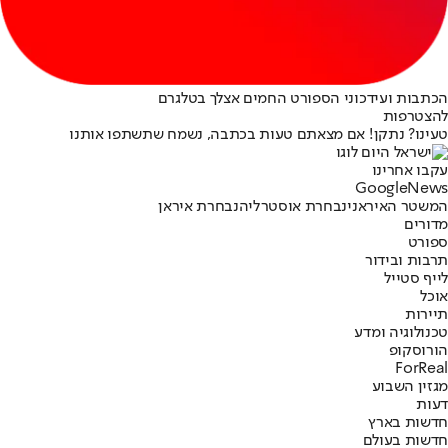
הכתבות ועידכוני הספורט החמים אצלך בטלגרם
להצטרפות
טעינו? נתקן! אם מצאתם טעות בכתבה, נשמח שתשתפו אותנו
עקבו אחרינו
G
o
o
g
l
e
News
המשטר האיראני
נבחרת אוסטרליה
נבחרת איראן
מדורים
ספורט
תרבות ובידור
לייף סטייל
אוכל
תיירות
טכנולוגיה ומדע
הורוסקופ
ForReal
מגזין השבוע
דעות
חדשות בארץ
חדשות בעולם