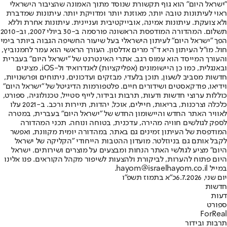
"ישראל היום" הוא גוף תקשורת שנוסד מתוך האמונה שהציבור הישראלי
ראוי לעיתונות טובה יותר, מאוזנת יותר ומדויקת יותר. עיתונות שמדברת
ולא צועקת. עיתונות אמינה, אובייקטיבית ועניינית. עיתונות אחרת וללא
תשלום. המהדורה המודפסת הראשונה פורסמה ב-30 ביולי 2007, וב-2010
הפך "ישראל היום" לעיתון הישראלי בעל שיעור החשיפה הגבוה ביותר בימי
חול. מו"ל העיתון היא ד"ר מרים אדלסון. העורך הראשי הוא עמר לחמנוביץ,
והעורך המייסד הוא עמוס רגב. אתרי האינטרנט של "ישראל היום" בעברית
ובאנגלית, כמו כן היישומונים (אפליקציות) לאנדרואיד ול-iOS, מציגים
חדשות מסביב לשעון, תוכן בלעדי, מבזקים ועדכונים, ניתוחים ופרשנויות,
וידיאו, פודקאסטים ושידורים חיים. פלטפורמות הדיגיטל של "ישראל היום"
כוללות ערוצי חדשות ודעות, תרבות ובידור, לייף סטייל, טכנולוגיה, ספורט,
כלכלה וצרכנות, בריאות, חיילים, אוכל, יהדות, תיירות ורכב. ב-2021 עלו
לאוויר האתר החדש והיישומון החדש של "ישראל היום" בעברית, במטרה
לספק לגולשים חוויה מהירה, עדכנית, בטוחה ונוחה. תכני המהדורה
המודפסת של העיתון זמינים גם באתר, במהדורה יומית מקוונת, ואפשר
לקבל אותם גם בניוזלטר. מועדון ההטבות הייחודי "הקליקה של ישראל
היום" מציע לגולשי האתר הנחות ומבצעים על מוצרים ושירותים. ישראל
היום פתוח להערות, לביקורת ולהצעות לשיפור מקהל הקוראים. פנו אלינו
במייל hayom@israelhayom.co.il.
יום שני, 6.7.2026
כ"א בתמוז תשפ"ו
חדשות
דעות
ספורט
ForReal
תרבות ובידור