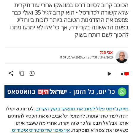
הכוכב קרוב לסיום דרכו במונאקו אחרי עוד תקרית
שלא קשורה לכדורסל • הוא קרוב לגיל 35 ואולי כבר
פספס את ההזדמנות הטובה ביותר לזכות ביורוליג
בפעם הראשונה בקריירה, אך כל אלו לא ימנעו ממנו
להפוך לשם רותח בשוק
אבי סגל
15/6/2025, 17:39
,
עודכן
15/6/2025, 17:39
0
מייק ג'יימס עלול לעזוב את מונאקו בקיץ הקרוב
, למרות שיש לו 
חוזה לעוד שתי עונות. להפועל תל אביב יש את הכסף להחתים 
אותו, אבל אל תבנו על כך שזה יקרה. אחרי מה שעבר איתו 
כשאימן את צסק"א מוסקבה, 
אין סיכוי שדימיטריס איטודיס 