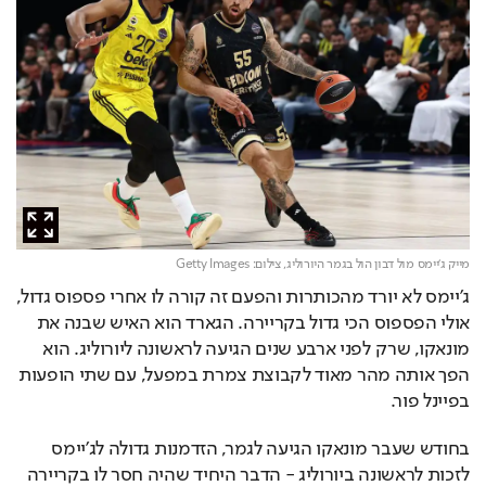
מייק ג'יימס מול דבון הול בגמר היורוליג,
צילום: Getty Images
ג'יימס לא יורד מהכותרות והפעם זה קורה לו אחרי פספוס גדול, 
אולי הפספוס הכי גדול בקריירה. הגארד הוא האיש שבנה את 
מונאקו, שרק לפני ארבע שנים הגיעה לראשונה ליורוליג. הוא 
הפך אותה מהר מאוד לקבוצת צמרת במפעל, עם שתי הופעות 
בפיינל פור.
בחודש שעבר מונאקו הגיעה לגמר, הזדמנות גדולה לג'יימס 
לזכות לראשונה ביורוליג - הדבר היחיד שהיה חסר לו בקריירה 