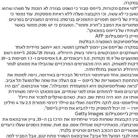
במקרה.
"לפי אותם מקורות, ג'יימס סבור כי נשפט בצורה לא הוגנת על משהו שהוא
טוען כי לא עשה, וכי הקבוצה פעלה ללא ראיות מספקות. עוד נמסר כי
בידיו של ג'יימס חומרים התומכים בגרסתו. גורמים המעורבים בפרטים
מתארים את המצב כ"חריג וחמור", וטוענים כי יש ספק ממשי באשר
לעתידו של ג'יימס במונאקו".
מייק ג'יימס,צילום: AFP
אולימפיאקוס האופציה הבולטת
במקרה שג'יימס אכן יהפוך לשחקן חופשי, הוא ייחשב מיידית לאחד
השחקנים המבוקשים ביותר בשוק היורוליג. בעונת 2024/25, ג'יימס רשם
ממוצעים של 15.9 נקודות, 3.0 ריבאונדים, 5.8 אסיסטים ו-1.1 חטיפות ב-29
דקות למשחק. הוא היה מהגורמים המרכזיים שהובילו את מונאקו לגמר
היורוליג הראשון בתולדותיה.
אורבונאס, אחד מעיתונאי הכדורסל הבכירים באירופה, ניסה למפות את
התחנות האפשריות של ג'יימס – וגם העלה את שמה של
הפועל תל אביב
.
"נראה שאולימפיאקוס היא המועמדת המובילה", אמר אורבונאס. "הם היו
קרובים מאוד להחתים אותו לפני שנתיים. אם מונאקו הייתה משחררת
אותו אז, הוא היה נוחת שם. כעת, כשהם שוקלים למכור את נייג'ל
וויליאמס-גוס, לוקה וילדוסה ואולי גם טיילר דורסי תמורת 2.5 עד 4 מיליון
יורו – זה יכול להספיק כדי להביא את מייק ג'יימס".
מייק ג'יימס,צילום: Getty Images
בין הקבוצות שפחות סביר שיחתימו את הרכז בן ה-33, ציין אורבונאס את
פנרבחצ'ה, פנאתינייקוס ואנדולו אפס. עם זאת, שמות נוספים שעלו כיעדים
אפשריים הם הכוכב האדום ופרטיזן בלגרד.
ומה לגבי הפועל תל אביב? אורבונאס השאיר פתח קטן, אבל הסביר למה