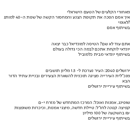
מאחורי הקלעים של הטעם הישראלי
איך אסם הפכה את תקופת הצנע והמחסור הקשה של שנות ה-40 למותג
לאומי?
בשיתוף אסם
אתם עוד לא שם? הטיסה למונדיאל כבר יצאה
יונדאי לוקחת אתכם לבמה הכי גדולה בעולם
בשיתוף יונדאי מבית כלמוביל
ירושלים 2040: העיר נערכת ל- 1.5 מליון תושבים
מנכ"לית העירייה מציגה תוכנית להשארת הצעירים ובניית עתיד הדור
הבא
בשיתוף עיריית ירושלים
שופינג, אמנות ואוכל: המרכז המתחדש של מזרח י-ם
קפיצה קטנה לחו"ל: טיילת חדשה, מיצגי אמנות, וכיכרות משופצות
בהשקעה של 100 מיליון ₪
בשיתוף עיריית ירושלים