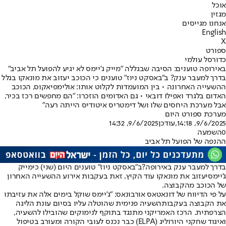
אוכל
מגזין
אנחנו מגייסים
English
X
ספורט
כדורסל עולמי
באירופה טוענים: הסיבה שבגללה "מייק ג'יימס לא יגיע להפועל תל אביב"
בדרך למעבר ענק? ב"באסקט ניוז" טוענים כי הכוכב יעזוב את מונאקו בגלל
ההשעייה האחרונה • בין המועמדות לקלוט אותו: אולימפיאקוס, הכוכב
האדום בלגרד ואפילו דובאי • גם האדומים הוזכרו: "הם מחפשים רכז בכיר,
אבל מערכת היחסים שלו ושל דימטריס איטודיס הייתה רעה"
מערכת ספורט היום
9/6/2025, 14:18
,עודכן
9/6/2025, 14:32
0
השמעה
ההנפה של הפועל תל אביב
בדרך למעבר ענק באירופה?
ב"באסקט ניוז" טוענים היום (שני) כי
מייק
ג'יימס
יעזוב את מונאקו עוד הקיץ, זאת בעקבות אירוע ההשעייה האחרון
של הכוכב מהקבוצה.
על פי הדיווח של דונאטאס אורבונאס: "ג'יימס שוקל בימים אלה את עזיבתו
את הקבוצה בעקבות
השעיה פנימית שהוטלה עליו בסיום עונת הליגה
הצרפתית
. הרכז האמריקני מתנגד בתוקף לנימוקים שהובילו להשעיה,
ואיגוד שחקני היורוליג (ELPA) כבר נכנס לעובי הקורה ומעורב בטיפול