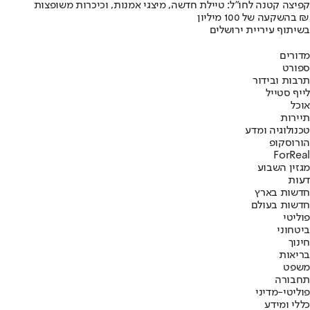
קפיצה קטנה לחו"ל: טיילת חדשה, מיצגי אמנות, וכיכרות משופצות
בהשקעה של 100 מיליון ₪
בשיתוף עיריית ירושלים
מדורים
ספורט
תרבות ובידור
לייף סטייל
אוכל
תיירות
טכנולוגיה ומדע
הורוסקופ
ForReal
מגזין השבוע
דעות
חדשות בארץ
חדשות בעולם
פוליטי
ביטחוני
חינוך
בריאות
משפט
תחבורה
פוליטי-מדיני
כללי ומידע