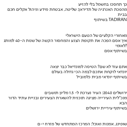
כך תחסכו בחשמל בלי להזיע
מהפכת האנרגיה של תדיראן: שליטה, אבטחת מידע וניהול אקלים חכם
בבית
בשיתוף TADIRAN
מאחורי הקלעים של הטעם הישראלי
איך אסם הפכה את תקופת הצנע והמחסור הקשה של שנות ה-40 למותג
לאומי?
בשיתוף אסם
אתם עוד לא שם? הטיסה למונדיאל כבר יצאה
יונדאי לוקחת אתכם לבמה הכי גדולה בעולם
בשיתוף יונדאי מבית כלמוביל
ירושלים 2040: העיר נערכת ל- 1.5 מליון תושבים
מנכ"לית העירייה מציגה תוכנית להשארת הצעירים ובניית עתיד הדור
הבא
בשיתוף עיריית ירושלים
שופינג, אמנות ואוכל: המרכז המתחדש של מזרח י-ם