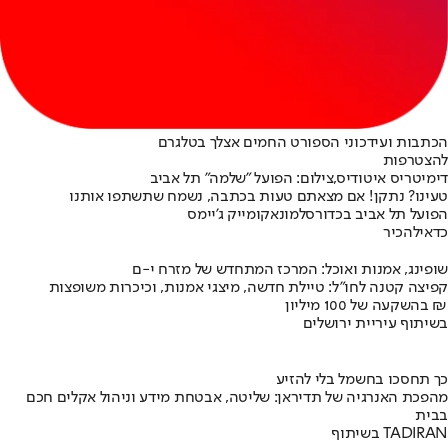
הכתבות ועידכוני הספורט החמים אצלך בטלגרם
להצטרפות
דימיטריס איטודיס,צילום: הפועל "שלמה" תל אביב
טעינו? נתקן! אם מצאתם טעות בכתבה, נשמח שתשתפו אותנו
הפועל תל אביב בכדורסל
מונאקו
מייק ג'יימס
כדאי
להכיר
שופינג, אמנות ואוכל: המרכז המתחדש של מזרח י-ם
קפיצה קטנה לחו"ל: טיילת חדשה, מיצגי אמנות, וכיכרות משופצות
בהשקעה של 100 מיליון ₪
בשיתוף עיריית ירושלים
כך תחסכו בחשמל בלי להזיע
מהפכת האנרגיה של תדיראן: שליטה, אבטחת מידע וניהול אקלים חכם
בבית
בשיתוף TADIRAN