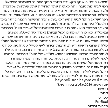
"ישראל היום" הוא גוף תקשורת שנוסד מתוך האמונה שהציבור הישראלי
ראוי לעיתונות טובה יותר, מאוזנת יותר ומדויקת יותר. עיתונות שמדברת
ולא צועקת. עיתונות אמינה, אובייקטיבית ועניינית. עיתונות אחרת וללא
תשלום. המהדורה המודפסת הראשונה פורסמה ב-30 ביולי 2007, וב-2010
הפך "ישראל היום" לעיתון הישראלי בעל שיעור החשיפה הגבוה ביותר בימי
חול. מו"ל העיתון היא ד"ר מרים אדלסון. העורך הראשי הוא עמר לחמנוביץ,
והעורך המייסד הוא עמוס רגב. אתרי האינטרנט של "ישראל היום" בעברית
ובאנגלית, כמו כן היישומונים (אפליקציות) לאנדרואיד ול-iOS, מציגים
חדשות מסביב לשעון, תוכן בלעדי, מבזקים ועדכונים, ניתוחים ופרשנויות,
וידיאו, פודקאסטים ושידורים חיים. פלטפורמות הדיגיטל של "ישראל היום"
כוללות ערוצי חדשות ודעות, תרבות ובידור, לייף סטייל, טכנולוגיה, ספורט,
כלכלה וצרכנות, בריאות, חיילים, אוכל, יהדות, תיירות ורכב. ב-2021 עלו
לאוויר האתר החדש והיישומון החדש של "ישראל היום" בעברית, במטרה
לספק לגולשים חוויה מהירה, עדכנית, בטוחה ונוחה. תכני המהדורה
המודפסת של העיתון זמינים גם באתר, במהדורה יומית מקוונת, ואפשר
לקבל אותם גם בניוזלטר. מועדון ההטבות הייחודי "הקליקה של ישראל
היום" מציע לגולשי האתר הנחות ומבצעים על מוצרים ושירותים. ישראל
היום פתוח להערות, לביקורת ולהצעות לשיפור מקהל הקוראים. פנו אלינו
במייל hayom@israelhayom.co.il.
יום ראשון, 7.6.2026
כ"ב בסיון תשפ"ו
חדשות
דעות
ספורט
ForReal
תרבות ובידור