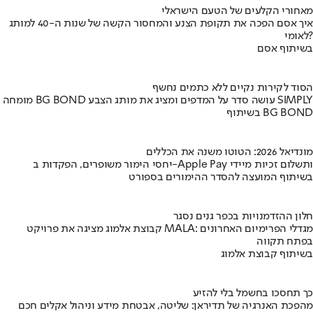
מאחורי הקלעים של הטעם הישראלי
איך אסם הפכה את תקופת הצנע והמחסור הקשה של שנות ה-40 למותג
לאומי?
בשיתוף אסם
הסוד לקירות נקיים ללא כתמים נחשף
מומחה BG BOND עושה סדר על המדפים ומציג את מותג הצבע SIMPLY
בשיתוף BG BOND
מונדיאל 2026: הטוטו משנה את הכללים
יחסי הימור משופרים, הפקדות ב-Apple Pay ותשלום זכיות מיידי
בשיתוף המועצה להסדר ההימורים בספורט
חלון ההזדמנויות בכפר גנים נסגר
קבוצת אלמוג מציגה את פרויקט MALA: מגדלי הפרימיום האחרונים
בפתח תקווה
בשיתוף קבוצת אלמוג
כך תחסכו בחשמל בלי להזיע
מהפכת האנרגיה של תדיראן: שליטה, אבטחת מידע וניהול אקלים חכם