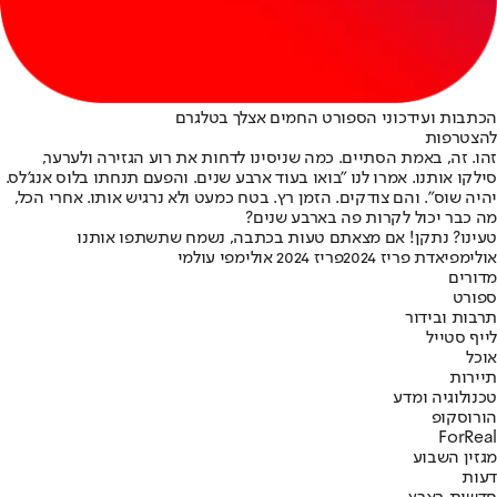
הכתבות ועידכוני הספורט החמים אצלך בטלגרם
להצטרפות
זהו. זה, באמת הסתיים. כמה שניסינו לדחות את רוע הגזירה ולערער,
סילקו אותנו. אמרו לנו "בואו בעוד ארבע שנים. והפעם תנחתו בלוס אנג'לס.
יהיה שוס". והם צודקים. הזמן רץ. בטח כמעט ולא נרגיש אותו. אחרי הכל,
מה כבר יכול לקרות פה בארבע שנים?
טעינו? נתקן! אם מצאתם טעות בכתבה, נשמח שתשתפו אותנו
אולימפיאדת פריז 2024
פריז 2024 אולימפי עולמי
מדורים
ספורט
תרבות ובידור
לייף סטייל
אוכל
תיירות
טכנולוגיה ומדע
הורוסקופ
ForReal
מגזין השבוע
דעות