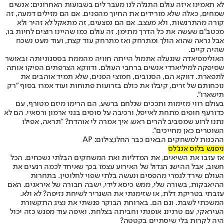
לא תאמינו איזה עולם התגלה לנו מעבר לים בשבועות האחרונים: אנשים
שמחים, כאלה שלא מורידים את החיוך מהפנים. אם הם מזילים דמעה, זה
קורה מהתרגשות, ולא מעצב. אם הם נפצעים, זה מתאקל לא זהיר ולא
מכטב"ם שעשה את כל הדרך מתימן. זה עולם כמו שהיינו רוצים לחיות בו,
אבל נראה שהוא הולך ומתרחק ואז מתרחק עוד קצת, ועוד מעט נשכח
שהיה קיים.
האולימפיאדה שננעלה אתמול הייתה חוויה מהממת בססגוניותה ובאושר
שסיפקה למיליארדי אנשים ברחבי העולם. ודווקא הצרפתים הפיקו אותה
לתפארת. דווקא הם, הסנובים, חמוצי הפנים, שלא תמיד אוהבים את
נוכחותם של זרים, קיבלו את כולם בזרועות פתוחות ועוד אמרו בסוף "רק
תישארו".
בעולם רווי מזימות ותככים שנלחם ברשע, הם הרימו מיזם מטורף, עם
כדורעף חופים מתחת לאייפל, ורכיבה על סוסים בגני ארמון ורסאיי. הם לא
נתנו לרוע שמסביב להרים ראש. איך אמרה לי אוהדת? "תראה, אפילו
השוטרים כאן מחייכים".
ההכנות למשחקים הבאים כבר החלו,צילום: AP
ניפגש בלוס אנג'לס
אז עזבו את השיאים, את המדליות ואת המשחקים הבלתי נשכחים. הכל
חשוב, אבל ההישג הגדול של האירוע עצמו בכך שאיחד לכמה רגעים את
העולם שירד לגמרי מהפסים ונעשה בלתי שפוי לחלוטין. בתחרות
ההיאבקות, בשורה שלי, ממש כיסא לידי, ישבה חבורה של איראנים. האם
עזבתי בטריקת דלת, או שזימנתי את השגריר לשיחת נזיפה? לא ולא.
המשכתי לשבת. וגם הם. בארוחת הבוקר פגשתי את נציג התקשורת
העיראקי, עם טרנינג אופנתי וחביתה בצלחת. ואיפה עוד מפגש כזה יכול
היה לקרות בלי שיסתיים בקטטה?