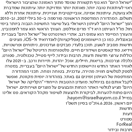
"ישראל היום" הוא גוף תקשורת שנוסד מתוך האמונה שהציבור הישראלי
ראוי לעיתונות טובה יותר, מאוזנת יותר ומדויקת יותר. עיתונות שמדברת
ולא צועקת. עיתונות אמינה, אובייקטיבית ועניינית. עיתונות אחרת וללא
תשלום. המהדורה המודפסת הראשונה פורסמה ב-30 ביולי 2007, וב-2010
הפך "ישראל היום" לעיתון הישראלי בעל שיעור החשיפה הגבוה ביותר בימי
חול. מו"ל העיתון היא ד"ר מרים אדלסון. העורך הראשי הוא עמר לחמנוביץ,
והעורך המייסד הוא עמוס רגב. אתרי האינטרנט של "ישראל היום" בעברית
ובאנגלית, כמו כן היישומונים (אפליקציות) לאנדרואיד ול-iOS, מציגים
חדשות מסביב לשעון, תוכן בלעדי, מבזקים ועדכונים, ניתוחים ופרשנויות,
וידיאו, פודקאסטים ושידורים חיים. פלטפורמות הדיגיטל של "ישראל היום"
כוללות ערוצי חדשות ודעות, תרבות ובידור, לייף סטייל, טכנולוגיה, ספורט,
כלכלה וצרכנות, בריאות, חיילים, אוכל, יהדות, תיירות ורכב. ב-2021 עלו
לאוויר האתר החדש והיישומון החדש של "ישראל היום" בעברית, במטרה
לספק לגולשים חוויה מהירה, עדכנית, בטוחה ונוחה. תכני המהדורה
המודפסת של העיתון זמינים גם באתר, במהדורה יומית מקוונת, ואפשר
לקבל אותם גם בניוזלטר. מועדון ההטבות הייחודי "הקליקה של ישראל
היום" מציע לגולשי האתר הנחות ומבצעים על מוצרים ושירותים. ישראל
היום פתוח להערות, לביקורת ולהצעות לשיפור מקהל הקוראים. פנו אלינו
במייל hayom@israelhayom.co.il.
יום ראשון, 14.6.2026
כ"ט בסיון תשפ"ו
חדשות
דעות
ספורט
ForReal
תרבות ובידור