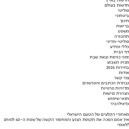
חדשות בארץ
חדשות בעולם
פוליטי
ביטחוני
חינוך
בריאות
משפט
תחבורה
פוליטי-מדיני
כללי ומידע
דף הבית
זמני כניסת וצאת שבת
מגזין השבוע
בחירות 2026
אודות
צור קשר
נבחרת הכתבים והפרשנים
מדיניות פרטיות
הצהרת נגישות
תנאי שימוש
כדאי
להכיר
מאחורי הקלעים של הטעם הישראלי
איך אסם הפכה את תקופת הצנע והמחסור הקשה של שנות ה-40 למותג
לאומי?