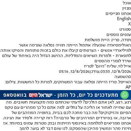
אוכל
מגזין
אנחנו מגייסים
English
X
ספורט
ענפים נוספים
תודה, פריז, היית מושלמת
האולימפיאדה שננעלה אתמול הייתה חוויה נפלאה שגרמה אושר
למיליארדי אנשים • הצרפתים קיבלו את כולם בזכות פתוחות והפיקו אותה
לתפארת • ולמרות השיאים והמדליות, ההישג הגדול היה באיחוד של עולם
שירד לגמרי מהפסים
אייל לוי, שליח "היום" לפריז
12/8/2024, 03:53
,עודכן
12/8/2024, 05:16
0
השמעה
האייפל. פריז הייתה נפלאה עבור המשחקים, למרות כל החששות. צילום:
AP
רגע, רגע, לאן אתם הולכים? לדעתי שכחתם כמה מקצועות חשובים. מה
עם שחייה לאחור או הליכה על גחלים. למה אתם כל כך ממהרים עם טקס
הסיום והזיקוקים? מה כבר מחכה לכם בבית, בחופיה המוזהבים של
ארובה, או בפיורדים המרהיבים של נורבגיה? רוח קרירה ולסדר את הגינה.
אנחנו ממריאים למלחמה באינסוף חזיתות ובנק מטרות עמוס במיוחד. אז
חיזרו מהר ונמשיך מהיכן שהפסקנו. לנו שום דבר לא בוער. להפך.