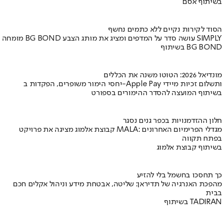
בשיתוף אסם
הסוד לקירות נקיים ללא כתמים נחשף
מומחה BG BOND עושה סדר על המדפים ומציג את מותג הצבע SIMPLY
בשיתוף BG BOND
מונדיאל 2026: הטוטו משנה את הכללים
יחסי הימור משופרים, הפקדות ב-Apple Pay ותשלום זכיות מיידי
בשיתוף המועצה להסדר ההימורים בספורט
חלון ההזדמנויות בכפר גנים נסגר
קבוצת אלמוג מציגה את פרויקט MALA: מגדלי הפרימיום האחרונים
בפתח תקווה
בשיתוף קבוצת אלמוג
כך תחסכו בחשמל בלי להזיע
מהפכת האנרגיה של תדיראן: שליטה, אבטחת מידע וניהול אקלים חכם
בבית
בשיתוף TADIRAN