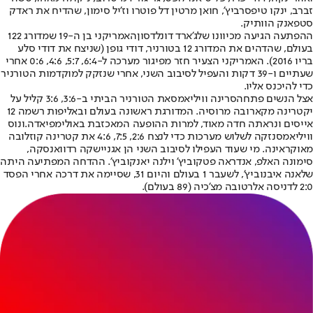
זברב, ינקו טיפסרביץ', חואן מרטין דל פוטרו וז'יל סימון, שהדיח את ראדק
סטפאנק הוותיק.
ההפתעה הגיעה מכיוונו של
ג'ארד דונלדסון
האמריקני בן ה-19 שמדורג 122
בעולם, שהדהים את המדורג 12 בטורניר, דודי גופן (שניצח את דודי סלע
בריו 2016). האמריקני הצעיר חזר מפיגור מערכה ל-6:4, 5:7, 4:6, 0:6 אחרי
שעתיים ו-39 דקות והעפיל לסיבוב השני, אחרי שנזקק למוקדמות הטורניר
כדי להיכנס אליו.
אצל הנשים פתחה
סרינה וויליאמס
את הטורניר הביתי ב-3:6, 3:6 קליל על
יקטרינה מקארובה מרוסיה. המדורגת ראשונה בעולם ובאליפות רשמה 12
אייסים ונראתה חדה מאוד, למרות ההופעה המאכזבת באולימפיאדה.
ונוס
וויליאמס
נזקה לשלוש מערכות כדי לנצח 2:6, 7:5, 4:6 את קטרינה קוזלובה
מאוקראינה. מי שעוד העפילו לסיבוב השני הן אגניישקה רדוואנסקה,
סימונה האלפ, אנדראה פטקוביץ' וילנה יאנקוביץ'. ההדחה המפתיעה היתה
של
אנה איבנוביץ'
, לשעבר 1 בעולם והיום 31, שסיימה את דרכה אחרי הפסד
2:0 לדניסה אלרטובה מצ'כיה (89 בעולם).