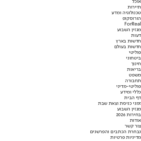
אוכל
תיירות
טכנולוגיה ומדע
הורוסקופ
ForReal
מגזין השבוע
דעות
חדשות בארץ
חדשות בעולם
פוליטי
ביטחוני
חינוך
בריאות
משפט
תחבורה
פוליטי-מדיני
כללי ומידע
דף הבית
זמני כניסת וצאת שבת
מגזין השבוע
בחירות 2026
אודות
צור קשר
נבחרת הכתבים והפרשנים
מדיניות פרטיות