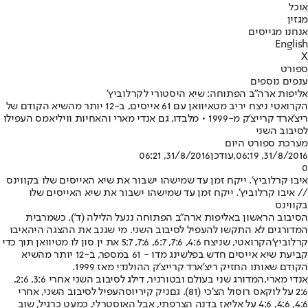
אוכל
מגזין
אנחנו מגייסים
English
X
ספורט
ענפים נוספים
אליפות ארה"ב הפתוחה: שיא היסטורי לקרלוביץ'
הקרואטי ניצח יריב מטאיוואן עם 61 אייסים, ב-12 יותר מהשיא הקודם של
ריצ'ארד קרייצ'ק מ-1999 • מלבדו, גם אנדי מארי והאחיות וויליאמס העפילו
לסיבוב השני
מערכת ספורט היום
31/8/2016, 06:19
,עודכן
31/8/2016, 06:21
0
איבו קרלוביץ'. ייקח זמן עד שמישהו ישבור את שיא האייסים שלו בקווינס
// איבו קרלוביץ'. ייקח זמן עד שמישהו ישבור את שיא האייסים שלו
בקווינס
הסיבוב הראשון באליפות ארה"ב הפתוחה ננעל הלילה (ד'), כשמרבית
המדורגים לא התקשו להעפיל לסיבוב השני. מי שגנב את ההצגה היה
איבו
קרלוביץ'
הקרואטי, שניצח 4:6, 7:6, 6:7, 7:6, 5:7 את ין סון לו מטיוואן תוך כדי
קביעת שיא אייסים חדש בפלשינג מדו - 61 במספר, ב-12 יותר מהשיא
הקודם שאותו החזיק ריצ'ארד קרייצ'ק ההולנדי מאז 1999.
אנדי מארי,
המדורג שני בעולם ובטורניר, דילג לסיבוב השני אחרי 3:6, 2:6,
2:6 על לוקאס רוסול הצ'כי (81). גם
ניק קיריוס
העפיל לסיבוב השני, אחרי
4:6, 4:6, 4:6 על אליאז בדנה הצרפתי, אבל האוסטרלי, כמעט כרגיל, שוב