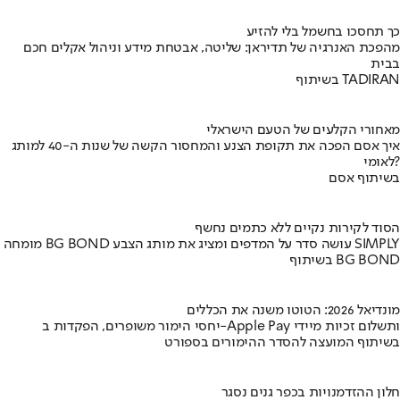
כך תחסכו בחשמל בלי להזיע
מהפכת האנרגיה של תדיראן: שליטה, אבטחת מידע וניהול אקלים חכם
בבית
בשיתוף TADIRAN
מאחורי הקלעים של הטעם הישראלי
איך אסם הפכה את תקופת הצנע והמחסור הקשה של שנות ה-40 למותג
לאומי?
בשיתוף אסם
הסוד לקירות נקיים ללא כתמים נחשף
מומחה BG BOND עושה סדר על המדפים ומציג את מותג הצבע SIMPLY
בשיתוף BG BOND
מונדיאל 2026: הטוטו משנה את הכללים
יחסי הימור משופרים, הפקדות ב-Apple Pay ותשלום זכיות מיידי
בשיתוף המועצה להסדר ההימורים בספורט
חלון ההזדמנויות בכפר גנים נסגר