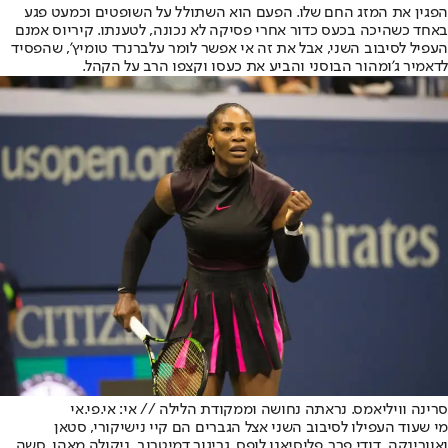
הפגין את המזג החם שלו. הפעם הוא השתולל על השופטים וכמעט פגע
באחד כשהיכה בכעס כדור אחרי פסיקה לא נכונה, לטענתו. קיריוס אמנם
העפיל לסיבוב השני, אבל את זה אי אפשר לומר על
ברנרד טומיץ'
, שהפסיד
לדאמיר ג'ומהור הבוסני והביע את כעסו וקצפו הרב על הקהל.
סרינה וויליאמס. נראתה נחושה וממקודת הלילה // אי: אי.פי.אי
מי שעוד העפילו לסיבוב השני אצל הגברים הם קיי נישיקורי, סטאן
ואוורינקה, דודי פרר, פליסיאנו לופס, גריגור דמיטרוב, ניקולה מאהו, סשה