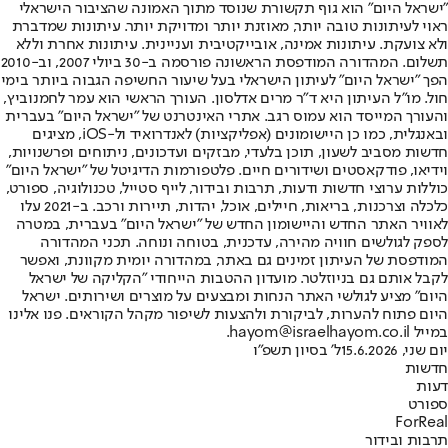
"ישראל היום" הוא גוף תקשורת שנוסד מתוך האמונה שהציבור הישראלי
ראוי לעיתונות טובה יותר, מאוזנת יותר ומדויקת יותר. עיתונות שמדברת
ולא צועקת. עיתונות אמינה, אובייקטיבית ועניינית. עיתונות אחרת וללא
תשלום. המהדורה המודפסת הראשונה פורסמה ב-30 ביולי 2007, וב-2010
הפך "ישראל היום" לעיתון הישראלי בעל שיעור החשיפה הגבוה ביותר בימי
חול. מו"ל העיתון היא ד"ר מרים אדלסון. העורך הראשי הוא עמר לחמנוביץ,
והעורך המייסד הוא עמוס רגב. אתרי האינטרנט של "ישראל היום" בעברית
ובאנגלית, כמו כן היישומונים (אפליקציות) לאנדרואיד ול-iOS, מציגים
חדשות מסביב לשעון, תוכן בלעדי, מבזקים ועדכונים, ניתוחים ופרשנויות,
וידיאו, פודקאסטים ושידורים חיים. פלטפורמות הדיגיטל של "ישראל היום"
כוללות ערוצי חדשות ודעות, תרבות ובידור, לייף סטייל, טכנולוגיה, ספורט,
כלכלה וצרכנות, בריאות, חיילים, אוכל, יהדות, תיירות ורכב. ב-2021 עלו
לאוויר האתר החדש והיישומון החדש של "ישראל היום" בעברית, במטרה
לספק לגולשים חוויה מהירה, עדכנית, בטוחה ונוחה. תכני המהדורה
המודפסת של העיתון זמינים גם באתר, במהדורה יומית מקוונת, ואפשר
לקבל אותם גם בניוזלטר. מועדון ההטבות הייחודי "הקליקה של ישראל
היום" מציע לגולשי האתר הנחות ומבצעים על מוצרים ושירותים. ישראל
היום פתוח להערות, לביקורת ולהצעות לשיפור מקהל הקוראים. פנו אלינו
במייל hayom@israelhayom.co.il.
יום שני, 15.6.2026
ל' בסיון תשפ"ו
חדשות
דעות
ספורט
ForReal
תרבות ובידור