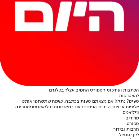
הכתבות ועידכוני הספורט החמים אצלך בטלגרם
להצטרפות
טעינו? נתקן! אם מצאתם טעות בכתבה, נשמח שתשתפו אותנו
אליפות ארצות הברית הפתוחה
אנדי מארי
ונוס וויליאמס
טניס
סרינה
וויליאמס
מדורים
ספורט
תרבות ובידור
לייף סטייל