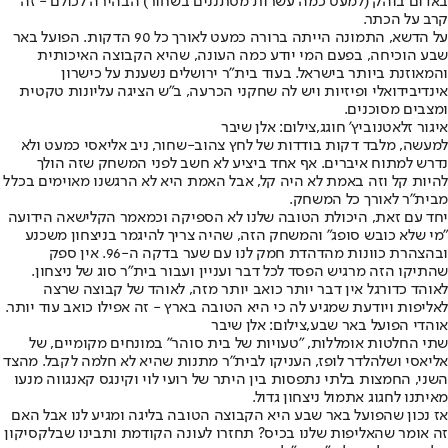
באדום בוהק (למעט כמה עשרות מסתננים בשחור) הבהירה לכולם - זה
קרב על הכתר.
על הדשא, התמונה הייתה ברורה כמעט לאורך כל 90 הדקות. הפועל באר
שבע הוכיחה, בפעם המי יודע כמה העונה, שהיא הקבוצה האיכותית
והמאוזנת ביותר בישראל. בעוד בית"ר ירושלים נשענת על כישרון
אינדיבידואלי ופיזיות ויש לה שחקני הכרעה, ב"ש הציגה עליונות טקטית
ומצבים מסוכנים.
איגור זלאטנוביץ' חוגג,צילום: אלן שיבר
למעשה, מלבד דקות בודדות של לחץ צהוב-שחור, ניב אליאסי כמעט ולא
נדרש למתוח איברים. אף אחד ביציע לא חשב לפני המשחק שזה הולך
להיות קל וזה באמת לא היה קל, אבל האמת היא לא הרגשנו מאוימים בכלל
מבית"ר לאורך כל המשחק.
יחד עם זאת, היכולת הטובה שלנו לא הספיקה וכמאמר הקלישאה הידועה
"מי שלא כובש סופג" והמשחק הזה, שהיה צריך להיגמר בניצחון משכנע
ובהצהרת כוונות מהדהדת חמק לנו עם שער בדקה ה-96. אין ספק
שהתיקו הזה מרגיש הפסד לכל דבר ועניין ועבור בית"ר סוג של ניצחון.
לאוהד כדורגל אין דבר יותר כואב יותר מזה, לאוהד של קבוצה שרצה
לאליפות ויודעת שמגיע לה כי היא הטובה בארץ - זה אפילו כואב עוד יותר.
אוהדי הפועל באר שבע,צילום: אלן שיבר
שתי החלטות אומללות, "טעויות של בית סוהר" במונחים מקומיים, של
אליאסי ושל
הלדר לופז
, העניקו לבית"ר מתנות שהיא לא חלמה לקבל. מהצד
השני, החמצות בלתי נתפסות בין היתר של רועי לוי וקינגס קאנגווה מנעו
מאיתנו לחגוג אתמול ניצחון גדול.
אז נכון שהפועל באר שבע היא הקבוצה הטובה בליגה ומגיע לנו אבל האם
זה אומר שהאליפות שלנו בכיס? תחזרו לעונה הקודמת ותבינו שבלקסיקון