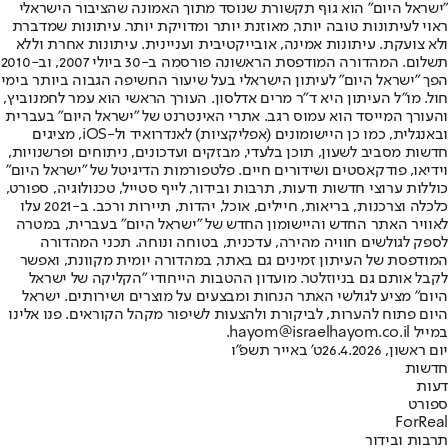
"ישראל היום" הוא גוף תקשורת שנוסד מתוך האמונה שהציבור הישראלי
ראוי לעיתונות טובה יותר, מאוזנת יותר ומדויקת יותר. עיתונות שמדברת
ולא צועקת. עיתונות אמינה, אובייקטיבית ועניינית. עיתונות אחרת וללא
תשלום. המהדורה המודפסת הראשונה פורסמה ב-30 ביולי 2007, וב-2010
הפך "ישראל היום" לעיתון הישראלי בעל שיעור החשיפה הגבוה ביותר בימי
חול. מו"ל העיתון היא ד"ר מרים אדלסון. העורך הראשי הוא עמר לחמנוביץ,
והעורך המייסד הוא עמוס רגב. אתרי האינטרנט של "ישראל היום" בעברית
ובאנגלית, כמו כן היישומונים (אפליקציות) לאנדרואיד ול-iOS, מציגים
חדשות מסביב לשעון, תוכן בלעדי, מבזקים ועדכונים, ניתוחים ופרשנויות,
וידיאו, פודקאסטים ושידורים חיים. פלטפורמות הדיגיטל של "ישראל היום"
כוללות ערוצי חדשות ודעות, תרבות ובידור, לייף סטייל, טכנולוגיה, ספורט,
כלכלה וצרכנות, בריאות, חיילים, אוכל, יהדות, תיירות ורכב. ב-2021 עלו
לאוויר האתר החדש והיישומון החדש של "ישראל היום" בעברית, במטרה
לספק לגולשים חוויה מהירה, עדכנית, בטוחה ונוחה. תכני המהדורה
המודפסת של העיתון זמינים גם באתר, במהדורה יומית מקוונת, ואפשר
לקבל אותם גם בניוזלטר. מועדון ההטבות הייחודי "הקליקה של ישראל
היום" מציע לגולשי האתר הנחות ומבצעים על מוצרים ושירותים. ישראל
היום פתוח להערות, לביקורת ולהצעות לשיפור מקהל הקוראים. פנו אלינו
במייל hayom@israelhayom.co.il.
יום ראשון, 26.4.2026
ט' באייר תשפ"ו
חדשות
דעות
ספורט
ForReal
תרבות ובידור