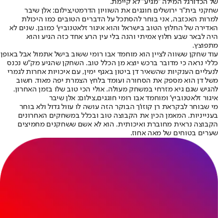
של הכדורגל המילה "מגיע" לא קיימת.
שחקני בית"ר ירושלים חוגגים את השוויון הדרמטי,צילום: אלן שיבר
למרות האכזבה, אני בוחר להסתכל על הדברים הטובים כמו היכולת
האדירה של החלוץ הטוב בישראל והוא איגור זלאטנוביץ' כמובן. שנים לא
היה לבאר שבע חלוץ אמיתי והנה בלי עין הרע אחד כזה הגיע והוא
מתפוצץ.
עוד שחקן ששווה לציין הוא מוחמד אבו רומי ששוב בישל אתמול אבל באופן
כללי נראה כי מדובר ברכש יוצא מן הכלל טוב. השחקן שהגיע מק״ש נכנס
לנעליים הענקיות שהשאיר דן ביטון באגף ימין, עם איכויות אחרות לגמרי
משל דן הוא מספק את הסחורה ועומד בלחץ הצמרת יפה מאוד. חשוב
להגיש שגם גיא מזרחי במשחק מעולה. אולי הכי טוב שלו בזמן האחרון.
איגור זלאטנוביץ' ומוחמד אבו רומי חוגגים,צילום: אלן שיבר
מי ש
בוחר לבקר
את רן קוזו'ך הבוקר הזה עושה לו עוול גדול ולא בוחר
בענייניות. המאמן הכין את הקבוצה טוב ובכלל במשחקים האחרונים
הקבוצה נראית מחוברת ואיכותית. הוא לא אשם ששחקנים מחמיצים
שערים בטוחים של מאה אחוז.