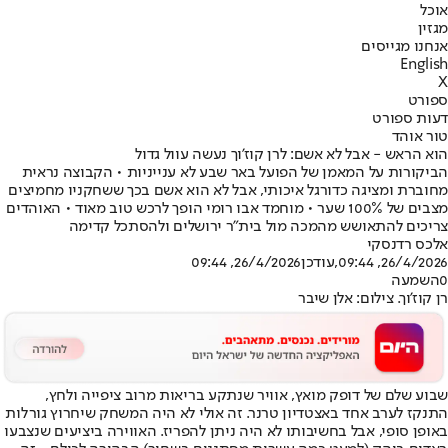
אוכל
מגזין
אנחנו מגייסים
English
X
ספורט
דעות ספורט
טור אוהד
הוא הראש - אבל לא אשם: לרן קוז'וך נעשה עוול גדול
הביקורות על המאמן של הפועל באר שבע לא ענייניות • הקבוצה נראית
מחוברת ומציגה כדורגל איכותי, אבל לא הוא אשם בכך ששחקניו מחמיצים
מצבים של 100% שער • מוחמד אבו רומי הופך לרכש טוב מאוד • האוהדים
צריכים להתאושש מהמכה מול בית"ר ירושלים ולהסתכל קדימה
אלכס רדנסקי
26/4/2026, 09:44
,עודכן
26/4/2026, 09:44
0
השמעה
רן קוז'וך. צילום: אלן שיבר
שבוע שלם של דופק מואץ, אוויר שנתקע בריאות מרוב ציפייה ולחץ,
התנקז לערב אחד באצטדיון טרנר. זה אולי לא היה המשחק שיחרוץ גורלות
באופן סופי, אבל בחשיבותו לא היה ניתן להפריז. האווירה ביציעים שנצבעו