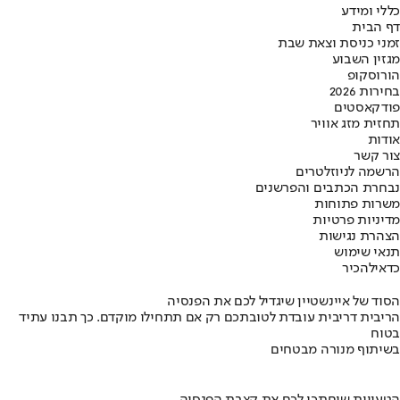
כללי ומידע
דף הבית
זמני כניסת וצאת שבת
מגזין השבוע
הורוסקופ
בחירות 2026
פודקאסטים
תחזית מזג אוויר
אודות
צור קשר
הרשמה לניוזלטרים
נבחרת הכתבים והפרשנים
משרות פתוחות
מדיניות פרטיות
הצהרת נגישות
תנאי שימוש
כדאי
להכיר
הסוד של איינשטיין שיגדיל לכם את הפנסיה
הריבית דריבית עובדת לטובתכם רק אם תתחילו מוקדם. כך תבנו עתיד
בטוח
בשיתוף מנורה מבטחים
הטעויות שיחתכו לכם את קצבת הפנסיה