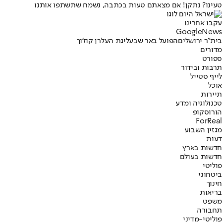
טעינו? נתקן! אם מצאתם טעות בכתבה, נשמח שתשתפו אותנו
עקבו אחרינו
G
o
o
g
l
e
News
בית"ר ירושלים
הפועל באר שבע
ליגת העל
רן קוז'וך
מדורים
ספורט
תרבות ובידור
לייף סטייל
אוכל
תיירות
טכנולוגיה ומדע
הורוסקופ
ForReal
מגזין השבוע
דעות
חדשות בארץ
חדשות בעולם
פוליטי
ביטחוני
חינוך
בריאות
משפט
תחבורה
פוליטי-מדיני