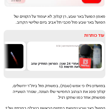
מאמן הפועל באר שבע, רן קוז'וך, לא יעמוד על הקווים של 
הפועל באר שבע מול מכבי תל אביב ביום שלישי הקרוב.
עוד כותרות
מערכת תרבות היום
|
8:54
ש
אחרי 24 שנה: הפרשן הוותיק עוזב
את חדשות 13
ש
במועדון גילו כי אמש (שבת), במשחק מול בית"ר ירושלים, 
קוז'וך ספג את הצהוב החמישי שלו העונה, שגורר השעייה 
ממשחק אחד כמו שחקן רגיל.
הפועל באר שבע נמצאת במקום הראשון בטבלה במרחק של 2 