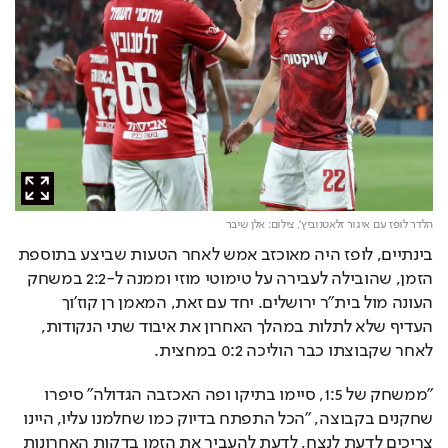
הלדר לופז עם איגור זלאטנוביץ',
צילום: אלן שיבר
בינתיים, לופז היה מאוכזב אמש לאחר הטעות שביצע בתוספת 
הזמן, שהובילה לעבירה על טימוטי מוזי וממנה ל-2:2 במשחק 
העונה מול בית"ר ירושלים. יחד עם זאת, המאמן רן קוז'וך 
העדיף שלא לתלות במהלך האחרון את איבוד שתי הנקודות, 
לאחר שקבוצתו כבר הוליכה 0:2 במחצית.
"ממשחק של 1:5, סיימו בתיקו ופה האכזבה הגדולה" סיפרו 
שחקנים בקבוצה, "הכל התפתח בדיוק כמו שחלמנו עליו, היינו 
צריכים לדעת לנצח, לדעת להעביר את הזמן בדקות האחרונות 