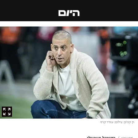
רן קוז'וך
. צילום: עודד קרני