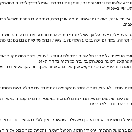
 ב-1965.
פועל תל אביב, כאשר גם אשתו, סימה אורן שלח, שיחקה בנבחרת ישראל בכדו
ישראלי, כאשר על אף שאלמוג הצהיר שאביו מרוחק ממנו מאז הגירושים מא
ת דור פרץ, שגיב יחזקאל, שון גולדברג, שחר פיבן, דור ג'אן, שגיא דרור 
אחרי ירידת הליגה עם הפועל כפר סבא מליגת העל חזרה לליגה הלאומית בתום עונת 2020/21
ד התאים האנטומיים של הגוף גורם למחסור באספקת דם לרקמות, כאשר הסי
ם החלים וחזר למגרשים.