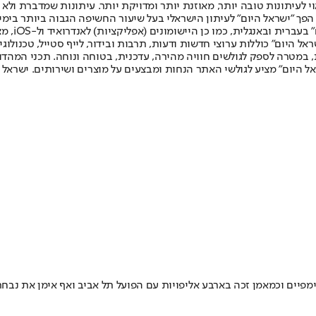
לעיתונות טובה יותר, מאוזנת יותר ומדויקת יותר. עיתונות שמדברת ולא צ
שלום. המהדורה המודפסת הראשונה פורסמה ב-30 ביולי 2007, וב-2010 הפך "ישראל היום" לעיתון הישראלי בעל שי
לחמנוביץ,
ל היום" כוללות ערוצי חדשות ודעות, תרבות ובידור, לייף סטייל, טכנולוגיה
ברית, במטרה לספק לגולשים חוויה מהירה, עדכנית, בטוחה ונוחה. תכני המה
ל היום" מציע לגולשי האתר הנחות ומבצעים על מוצרים ושירותים. ישראל 
ים וכמאמן זכה בארבע אליפויות עם הפועל תל אביב ואף אימן את נבחרת 