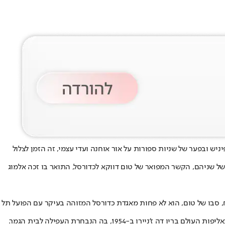
1, שחשף ניצחון בפוטו פיניש ובפער של שניות ספורות על אור אוחנה ועדי עצמי, זה הזמן לצלול
ל שניהם, הקשר המפואר של טום דווקא לכדורסל, התואר בו זכה אלמוג
לח, סבו של טום, הוא לא פחות מאגדת כדורסל המזוהה בעיקר עם הפועל תל
מדובר בשמעון שלח, שכשחקן שיחק בעמדת הרכז בהפועל תל אביב ושיחק עם נבחרת ישראל במשחקים האולימפיים בהלסינקי ב-1952, וכמו כן, גם באליפות העולם בריו דה ז'ניירו ב-1954, בה הנבחרת העפילה לבית הגמר.