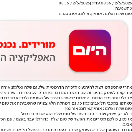
12/5/2026, 08:56
,עודכן
12/5/2026, 08:56
0
השמעה
טום שלח ואלמוג אוחיון. צילום: אינסטגרם
אחרי שהספקנו קצת להירגע מהזכייה הדרמטית של
טום שלח ואלמוג אוחיון
עוד קצת לעומק בהיכרות עם הצמד המדובר ביותר כרגע במדינה, שחקני
הפ
אז בלי יותר מדי הכנות, החלטנו לפשפש בעבר של השניים ולרכז עבורכם ח
כשחקן ב
מכבי תל אביב
וכמו כן, גם המחלה הלא צפויה שהשביתה את טום 
טום שלח ואלמוג אוחיון,צילום: אור גפן
1. לא רק יצחק שום - סבו השני של טום שלח הוא אגדת כדורסל
אז נכון, כולכם מכירים את הקשר של טום שלח, כדורגלן עבר בעצמו, עם הכד
אביב.