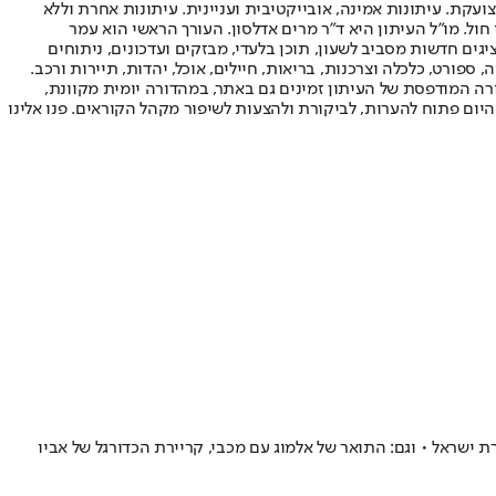
ועקת. עיתונות אמינה, אובייקטיבית ועניינית. עיתונות אחרת וללא
עור החשיפה הגבוה ביותר בימי חול. מו"ל העיתון היא ד"ר מרים אדלסון. העורך הראשי הוא עמר
 והעורך המייסד הוא עמוס רגב. אתרי האינטרנט של "ישראל היום" בעברית ובאנגלית, כמו כן היישומונים (אפליקציות) לאנדרואיד ול-iOS, מציגים חדשות מסביב לשעון, תוכן בלעדי, מבזקים ועדכונים, ניתוחים
, ספורט, כלכלה וצרכנות, בריאות, חיילים, אוכל, יהדות, תיירות ורכב.
דורה המודפסת של העיתון זמינים גם באתר, במהדורה יומית מקוונת,
היום פתוח להערות, לביקורת ולהצעות לשיפור מקהל הקוראים. פנו אלינו
ישראל • וגם: התואר של אלמוג עם מכבי, קריירת הכדורגל של אביו