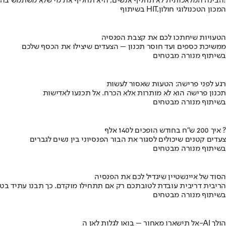
הבינה המלאכותית לא תחליף אנשים, היא תחליף את מי שלא משתמש בה!
בשיתוף HIT,המכון הטכנולוגי חולון
הטעויות שיחתכו לכם את קצבת הפנסיה
ממשיכת כספים ועד חוסר תכנון – הצעדים שיצילו את הכסף שלכם
בשיתוף מנורה מבטחים
רגע לפני פרישה: הטעות שאסור לעשות
תכנון פרישה הוא לא מותרות אלא הכרח. אל תכנעו לאדישות
בשיתוף מנורה מבטחים
איך 200 ש"ח בחודש הופכים ל140 אלף ?
צעדים קטנים שיכולים לסגור את הבור הפנסיוני בין נשים לגברים
בשיתוף מנורה מבטחים
הסוד של איינשטיין שיגדיל לכם את הפנסיה
הריבית דריבית עובדת לטובתכם רק אם תתחילו מוקדם. כך תבנו עתיד בט
בשיתוף מנורה מבטחים
אל תישארו מאחור – בואו לגלות לאן ה-AI הולך