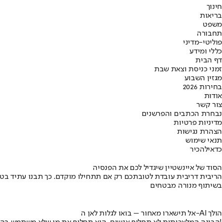
חינוך
בריאות
משפט
תחבורה
פוליטי-מדיני
כללי ומידע
דף הבית
זמני כניסת וצאת שבת
מגזין השבוע
בחירות 2026
אודות
צור קשר
נבחרת הכתבים והפרשנים
מדיניות פרטיות
הצהרת נגישות
תנאי שימוש
כדאי
להכיר
הסוד של איינשטיין שיגדיל לכם את הפנסיה
הריבית דריבית עובדת לטובתכם רק אם תתחילו מוקדם. כך תבנו עתיד בט
בשיתוף מנורה מבטחים
אל תישארו מאחור – בואו לגלות לאן ה-AI הולך