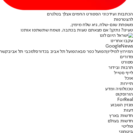
הכתבות ועידכוני הספורט החמים אצלך בטלגרם
להצטרפות
משפחת שום-שלח, גיא שלח מימין,
טעינו? נתקן! אם מצאתם טעות בכתבה, נשמח שתשתפו אותנו
עקבו אחרינו
G
o
o
g
l
e
News
המירוץ למיליון
הפועל כפר סבא
הפועל תל אביב בכדורסל
מכבי תל אביב
קשת 2
מדורים
ספורט
תרבות ובידור
לייף סטייל
אוכל
תיירות
טכנולוגיה ומדע
הורוסקופ
ForReal
מגזין השבוע
דעות
חדשות בארץ
חדשות בעולם
פוליטי
ביטחוני