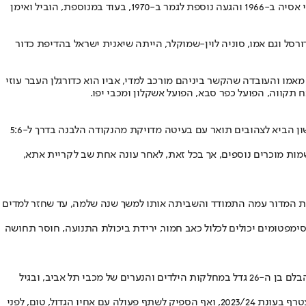
כמאמן, לאחר פרישתו ממשחק בגיל 27, הוביל את הפועל תל אביב לזכייה בארבע אליפויות וגביע וכמו כן, אימן את נבחרת ישראל בדרך לזכייה במשחקי אסיה ב-1966 והגעה נוספת לגמר ב-1970, בעוד במנוספת, הוביל ואימן
רסל וגם אמו, סוניה לוין-שמוקלר, הייתה שיאנית ישראל בהדיפת כדור
מו והעובדה שהקשר ביניהם מורכב למדי, אביו הוא כדורגלן העבר עוזי
עוד לפני היציאה לקריירת הבוגרים, אוחיון רשם מעבר יוקרתי למחלקת הנוער הנוצצת של מכבי תל אביב בתחילת עונת 2012/13, וכבר במשחקו הראשון הביא לצהובים תואר עם בעיטה מדויקת מהנקודה הלבנה בדרך ל-5:6
ושמות מוכרים נוספים, אך בכל זאת, לאחר עונה אחת שב לקריית אתא,
, טום שוחרר מהקבוצה והתמודד עם מחלה בשם תסמונת המדור עמה התמודד והשביתה אותו למשך שנה שלמה, עד שחזר למדים
מפטומים יכולים לכלול כאב חמור, ירידת ביכולת התנועה, חוסר תחושה
למרות פרישתו של טום מכדורגל בעקבות הפציעה בברכו, עדיין יש כדורגלן פעיל במשפחה, אחיו הקטן גיא שלח, שמשחק, איך לא? בהפועל כפר סבא. הבלם בן ה-26 גדל במחלקות הילדים והנערים של מכבי תל אביב, ובגיל
גיא החל את דרכו כשחקן בוגרים בהפועל מרמורק בליגה א', וכמו כן, שיחק גם בהפועל הרצליה, ירמיהו חולון, הפועל רעננה, והפועל כפר סבא, אליה הצטרף בעונת 2023/24, ואף הספיק לשתף פעולה עם אחיו הגדול, טום, לפני