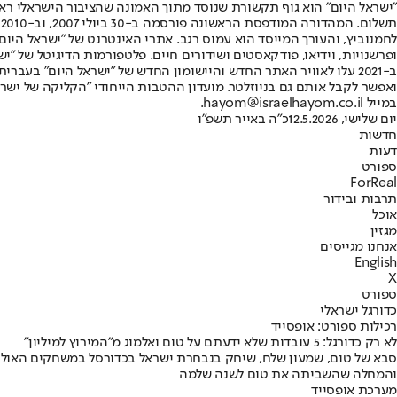
"ישראל היום" הוא גוף תקשורת שנוסד מתוך האמונה שהציבור הישראלי ראוי 
ת
ופרשנויות, וידיאו, פודקאסטים ושידורים חיים. פלטפורמות הדיגיטל של "ישרא
ב-2021 עלו לאוויר האתר החדש והיישומון החדש של "ישראל היום" בע
ואפשר לקבל אותם גם בניוזלטר. מועדון ההטבות הייחודי "הקליקה של ישרא
במייל hayom@israelhayom.co.il.
יום שלישי, 12.5.2026
כ"ה באייר תשפ"ו
חדשות
דעות
ספורט
ForReal
תרבות ובידור
אוכל
מגזין
אנחנו מגייסים
English
X
ספורט
כדורגל ישראלי
רכילות ספורט: אופסייד
לא רק כדורגל: 5 עובדות שלא ידעתם על טום ואלמוג מ"המירוץ למיליון"
סבא של טום, שמעון שלח, שיחק בנבחרת ישראל בכדורסל במשחקים האולימפי
והמחלה שהשביתה את טום לשנה שלמה
מערכת אופסייד