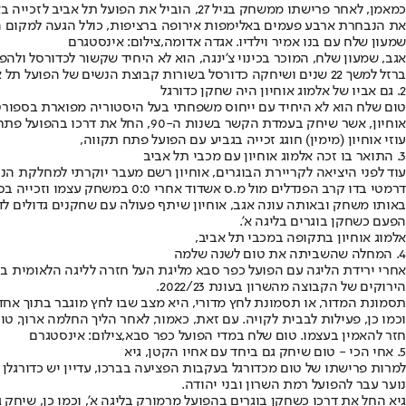
את הנבחרת ארבע פעמים באלימפות אירופה ברציפות, כולל הגעה למקום השישי
שמעון שלח עם בנו אמיר וילדיו. אגדה אדומה,צילום: אינסטגרם
אגב, שמעון שלח, המוכר בכינוי צ'ינגה, הוא לא היחיד שקשור לכדורסל ולה
ברזל למשך 22 שנים ושיחקה כדורסל בשורות קבוצת הנשים של הפועל תל אביב.
2. גם אביו של אלמוג אוחיון היה שחקן כדורגל
טום שלח הוא לא היחיד עם ייחוס משפחתי בעל היסטוריה מפוארת בספורט ה
אוחיון, אשר שיחק בעמדת הקשר בשנות ה-90, החל את דרכו בהפועל פתח תקווה, עמה גם זכה בגביע המדינה ב-1992, ובהמשך שיחק גם במכבי פתח תקווה, הפועל כפר סבא, הפועל אשקלון ומכבי יפו.
עוזי אוחיון (מימין) חוגג זכייה בגביע עם הפועל פתח תקווה,
3. התואר בו זכה אלמוג אוחיון עם מכבי תל אביב
דרמטי בדו קרב הפנדלים מול מ.ס אשדוד אחרי 0:0 במשחק עצמו וזכייה בסופרקאפ הנוער, במשחק בו עלה כמחליף בדקה ה-61.
באותו משחק ובאותה עונה אגב, אוחיון שיתף פעולה עם שחקנים גדולים לדוגמ
הפעם כשחקן בוגרים בליגה א'.
אלמוג אוחיון בתקופה במכבי תל אביב,
4. המחלה שהשביתה את טום לשנה שלמה
הירוקים של הקבוצה מהשרון בעונת 2022/23.
תסמונת המדור, או תסמונת לחץ מדורי, היא מצב שבו לחץ מוגבר בתוך אח
וכמו כן, פעילות לבבית לקויה. עם זאת, כאמור, לאחר הליך החלמה ארוך, טו
חזר להאמין בעצמו. טום שלח במדי הפועל כפר סבא,צילום: אינסטגרם
5. אחי הכי - טום שיחק גם ביחד עם אחיו הקטן, גיא
נוער עבר להפועל רמת השרון ובני יהודה.