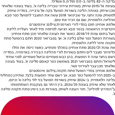
בדקה ה-82 בליגה ב-0:0 מול מ.ס אשדוד.
בעונת 2015/16 שיחק בשורות עירוני טבריה בליגה א', בעוד בעונה שלאחר
מכן שיחק באותה הליגה בשורות הפועל בקה אל גרבייה, במדיה שיחק
למשחק עונה וחצי, עד שבינואר 2018 עשה את המעבר להפועל כפר סבא
מהליגה הלאומית, שם גם הכיר את טום.
אלמוג אוחיון חוגג במדי לורי הארמנית,צילום: אינסטגרם
הקדנציה הראשונה בכפר סבא הגיעה לסיומה מיד לאחר העלייה לליגת
העל בתום עונת 2018/19, כאשר את העונה שלאחר מכן פתח אוחיון
בשורות הפועל כפר שלם בליגה א', אך בפברואר 2020 חתם בהפועל פתח
תקווה וחזר לליגה הלאומית.
את עונת 2020/21 פתח אוחיון במהלך מפתיע, כאשר ניסה את מזלו
כליגיונר מעבר לים וחתם בשורות לורי מהליגה הבכירה בארמניה, במדיה
רשם בחצי עונה 9 הופעות, בהן כבש פעמיים ובישל פעמיים, לפני שחזר
לישראל וחתם בפברואר 2021 בשמשון כפר קאסם מליגה א', בעוד בעונה
שלאחר מכן עבר לעירוני נשר.
אלמוג אוחיון במדי הפועל פתח תקווה,צילום: אינסטגרם
ב-2023 חזר להפועל כפר סבא, אך רשם שתי הופעות בלבד, שתיהן כמחליף
בליגה הלאומית, ב-2024 שיחק בשורות הפועל בני לוד בליגה א' וכיום,
לאחר שלא שיחק בעונת 2024/25, בין היתר גם בעקבות השתתפותו
ב"המירוץ למיליון", חזר העונה לשחק בשורות מ.כ גיסין פתח תקווה מליגה
ג'.