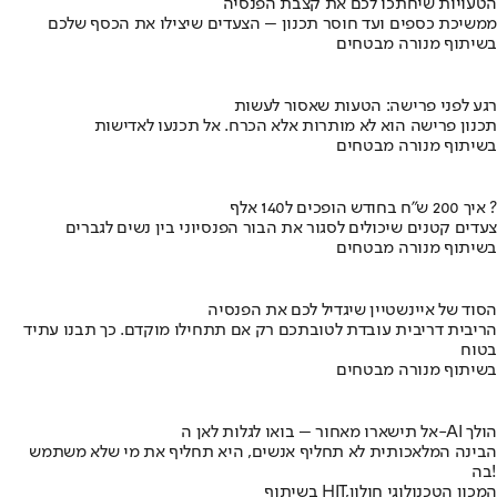
הטעויות שיחתכו לכם את קצבת הפנסיה
ממשיכת כספים ועד חוסר תכנון – הצעדים שיצילו את הכסף שלכם
בשיתוף מנורה מבטחים
רגע לפני פרישה: הטעות שאסור לעשות
תכנון פרישה הוא לא מותרות אלא הכרח. אל תכנעו לאדישות
בשיתוף מנורה מבטחים
איך 200 ש"ח בחודש הופכים ל140 אלף ?
צעדים קטנים שיכולים לסגור את הבור הפנסיוני בין נשים לגברים
בשיתוף מנורה מבטחים
הסוד של איינשטיין שיגדיל לכם את הפנסיה
הריבית דריבית עובדת לטובתכם רק אם תתחילו מוקדם. כך תבנו עתיד
בטוח
בשיתוף מנורה מבטחים
אל תישארו מאחור – בואו לגלות לאן ה-AI הולך
הבינה המלאכותית לא תחליף אנשים, היא תחליף את מי שלא משתמש
בה!
בשיתוף HIT,המכון הטכנולוגי חולון