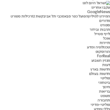
עקבו אחרינו
G
o
o
g
l
e
News
המירוץ למיליון
הפועל כפר סבא
מכבי תל אביב
קשת 12
רכילות ספורט
מדורים
ספורט
תרבות ובידור
לייף סטייל
אוכל
תיירות
טכנולוגיה ומדע
הורוסקופ
ForReal
מגזין השבוע
דעות
חדשות בארץ
חדשות בעולם
פוליטי
ביטחוני
חינוך
בריאות
משפט
תחבורה
פוליטי-מדיני
כללי ומידע