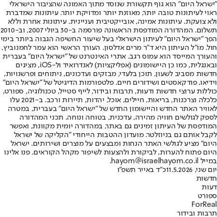
"ישראל היום" הוא גוף תקשורת שנוסד מתוך האמונה שהציבור הישראלי
ראוי לעיתונות טובה יותר, מאוזנת יותר ומדויקת יותר. עיתונות שמדברת
ולא צועקת. עיתונות אמינה, אובייקטיבית ועניינית. עיתונות אחרת וללא
תשלום. המהדורה המודפסת הראשונה פורסמה ב-30 ביולי 2007, וב-2010
הפך "ישראל היום" לעיתון הישראלי בעל שיעור החשיפה הגבוה ביותר בימי
חול. מו"ל העיתון היא ד"ר מרים אדלסון. העורך הראשי הוא עמר לחמנוביץ,
והעורך המייסד הוא עמוס רגב. אתרי האינטרנט של "ישראל היום" בעברית
ובאנגלית, כמו כן היישומונים (אפליקציות) לאנדרואיד ול-iOS, מציגים
חדשות מסביב לשעון, תוכן בלעדי, מבזקים ועדכונים, ניתוחים ופרשנויות,
וידיאו, פודקאסטים ושידורים חיים. פלטפורמות הדיגיטל של "ישראל היום"
כוללות ערוצי חדשות ודעות, תרבות ובידור, לייף סטייל, טכנולוגיה, ספורט,
כלכלה וצרכנות, בריאות, חיילים, אוכל, יהדות, תיירות ורכב. ב-2021 עלו
לאוויר האתר החדש והיישומון החדש של "ישראל היום" בעברית, במטרה
לספק לגולשים חוויה מהירה, עדכנית, בטוחה ונוחה. תכני המהדורה
המודפסת של העיתון זמינים גם באתר, במהדורה יומית מקוונת, ואפשר
לקבל אותם גם בניוזלטר. מועדון ההטבות הייחודי "הקליקה של ישראל
היום" מציע לגולשי האתר הנחות ומבצעים על מוצרים ושירותים. ישראל
היום פתוח להערות, לביקורת ולהצעות לשיפור מקהל הקוראים. פנו אלינו
במייל hayom@israelhayom.co.il.
יום שני, 11.5.2026
כ"ד באייר תשפ"ו
חדשות
דעות
ספורט
ForReal
תרבות ובידור