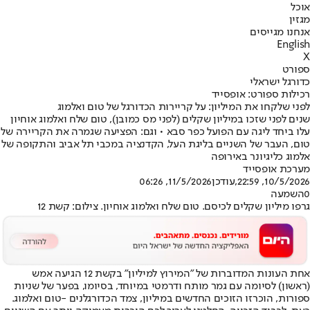
אוכל
מגזין
אנחנו מגייסים
English
X
ספורט
כדורגל ישראלי
רכילות ספורט: אופסייד
לפני שלקחו את המיליון: על קריירות הכדורגל של טום ואלמוג
שנים לפני שזכו במיליון שקלים (לפני מס כמובן), טום שלח ואלמוג אוחיון
עלו ביחד ליגה עם הפועל כפר סבא • וגם: הפציעה שגמרה את הקריירה של
טום, העבר של השניים בליגת העל, הקדנציה במכבי תל אביב והתקופה של
אלמוג כליגיונר באירופה
מערכת אופסייד
10/5/2026, 22:59
,עודכן
11/5/2026, 06:26
0
השמעה
גרפו מיליון שקלים לכיסם. טום שלח ואלמוג אוחיון. צילום: קשת 12
אחת העונות המדוברות של "
המירוץ למיליון
" בקשת 12 הגיעה אמש
(ראשון) לסיומה עם גמר מותח ודרמטי במיוחד, בסיומו, בפער של שניות
ספורות, הוכרזו הזוכים החדשים במיליון, צמד הכדורגלנים -
טום ואלמוג
.