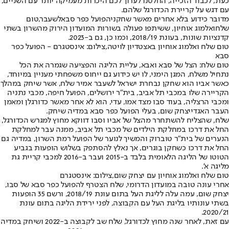
כעת, לכבוד הזכייה, החלטנו לערוך לכם היכרות מעמיקה יותר עם השניים,
עם דגש על קריירת הכדורגל שלהם.
מדובר כידוע בלא אחרים מאשר שחקני
הפועל כפר סבא
לשעבר,
טום
שלח
ו
אלמוג אוחיון
, ששיתפו פעולה בשורות המועדון הירוק מהשרון בשתי
קדנציות שונות, בעונת 2018/19, וכמו כן, גם ב-2023.
טום שלח ואלמוג אוחיון באצטדיון לויטה,צילום: אינסטגרם - הפועל כפר
סבא
טום שלח: הצל של סבא ואבא, עליית הליגה והפציעה שגמרה את הכל
נתחיל משלח, המגן הימני, לו יש כידוע גם ייחוס משפחתי מעניין במיוחד,
כאשר אביו הוא שחקן נבחרת ישראל לשעבר אמיר שלח, אשר שיחק במהלך
הקריירה שלו במכבי תל אביב, בית"ר ירושלים, הפועל חיפה, מכבי נתניה
ומכבי הרצליה, בעוד סבו מצד אמו, עדי, הוא לא אחר מאשר כדורגלן ומאמן
העבר האגדי
יצחק שום
, בעלי הפועל כפר סבא במדיה שיחק.
שלח, שהצליח להשתחרר מהצל של אביו וסבו דווקא מחוץ למגרש הכדורגל,
החל את דרכו במחלקת הילדים של מכבי תל אביב, ממנה עבר למחלקת
הנערים של בית"ר טוברוק והמשיך לנוער של הפועל רמת השרון, במדיה גם
החל את דרכו כשחקן בוגרים, אך נאלץ להסתפק בשלוש הופעות בגביע
הטוטו של הליגה הלאומית בלבד ב-2015 ועבר ב-2016 למכבי קריית גת
מליגה א'.
טום שלח ואלמוג אוחיון עם יצחק שום,צילום: אינסטגרם
אחרי עונה טובה במועדון הדרומי, שלח הצטרף להפועל כפר סבא של סבו,
יצחק שום, עמה עלה לליגת העל בתום עונת 2018/19, ורשם 35 הופעות
בשתי עונותיו בליגת העל עם הקבוצה, לפני ירידת הליגה בתום עונת
2020/21.
עם זאת, לאחר שנה מחוץ לכדורגל, שלח שב לקבוצה ב-2022 ושיחק במדיה