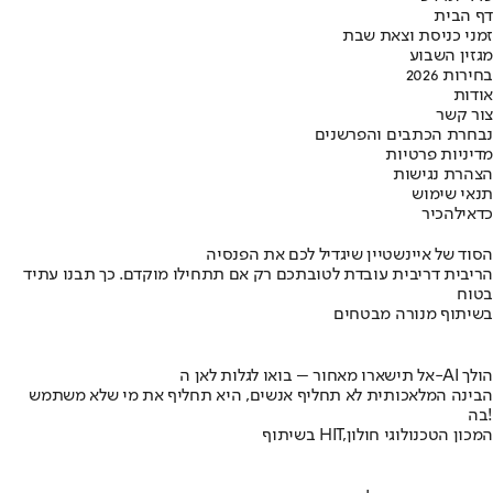
דף הבית
זמני כניסת וצאת שבת
מגזין השבוע
בחירות 2026
אודות
צור קשר
נבחרת הכתבים והפרשנים
מדיניות פרטיות
הצהרת נגישות
תנאי שימוש
כדאי
להכיר
הסוד של איינשטיין שיגדיל לכם את הפנסיה
הריבית דריבית עובדת לטובתכם רק אם תתחילו מוקדם. כך תבנו עתיד
בטוח
בשיתוף מנורה מבטחים
אל תישארו מאחור – בואו לגלות לאן ה-AI הולך
הבינה המלאכותית לא תחליף אנשים, היא תחליף את מי שלא משתמש
בה!
בשיתוף HIT,המכון הטכנולוגי חולון