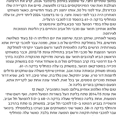
במשך שנתיים וחצי, עד שנפצע באימון בדצמבר 2024, קרע את הרצועה
הצולבת ואת שני המיניסקוסים בברכו ולמעשה, סיים את הקריירה שלו
ככדורגלן, עוד לפני גיל 30, אותו יחגוג רק בעוד חודשיים, כאשר משחקו
האחרון היה כבר לפני כשנה וחצי, ב-16 בדצמבר 2024 ליתר דיוק, אז עלה
כמחליף בדקה ה-61 בהפסד 1:0 למכבי הרצליה.
טום שלח במדי הפועל כפר סבא,צילום: אינסטגרם
אלמוג אוחיון: תואר עם מכבי תל אביב והחיים בין הליגות הנמוכות
לאירופה
באשר לאוחיון, שחקן הכנף, שיחגוג את יום הולדתו ה-32 בעוד כשלושה
חודשים, גדל במחלקת הילדים של מ.כ אפק, ממנה עבר למכבי קריית אתא
בשורותיה הרשים בליגה הלאומית לנוער ורשם מעבר יוקרתי למחלקת
הנוער הנוצצת של מכבי תל אביב בתחילת עונת 2012/13, וכבר במשחקו
הראשון הביא לצהובים תואר עם בעיטה מדויקת מהנקודה הלבנה בדרך
ל-5:6 דרמטי בדו קרב הפנדלים מול מ.ס אשדוד אחרי 0:0 במשחק עצמו
וזכייה בסופרקאפ הנוער, במשחק בו עלה כמחליף בדקה ה-61.
באותו משחק ובאותה עונה אגב, אוחיון שיתף פעולה עם שחקנים גדולים
לדוגמת דור פרץ, שגיב יחזקאל, שון גולדברג, שחר פיבן, דור ג'אן, שגיא דרור
ושמות מוכרים נוספים, אך בכל זאת, לאחר עונה אחת שב לקריית אתא,
הפעם כשחקן בוגרים בליגה א'.
טום שלח ואלמוג אוחיון,צילום: משה נחמוביץ׳, קשת 12
את עונת 2014/15 פתח בליגת העל בשורות הפועל חיפה, ואף רשם שתי
הופעות, אחת בליגה כמחליף שעלה בדקה ה-68 ב-3:0 להפועל תל אביב,
והשנייה בגביע הטוטו ב-1:0 למכבי תל אביב, במשחק בו פתח בהרכב
והוחלף בדקה ה-58, כאשר שני המשחקים אגב נערכו בבלומפילד. בינואר
עבר למכבי פתח תקווה ורשם הופעה אחת בלבד, כאשר עלה כמחליף