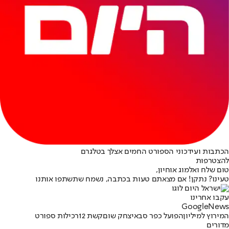
הכתבות ועידכוני הספורט החמים אצלך בטלגרם
להצטרפות
טום שלח ואלמוג אוחיון,
טעינו? נתקן! אם מצאתם טעות בכתבה, נשמח שתשתפו אותנו
עקבו אחרינו
G
o
o
g
l
e
News
המירוץ למיליון
הפועל כפר סבא
יצחק שום
קשת 12
רכילות ספורט
מדורים