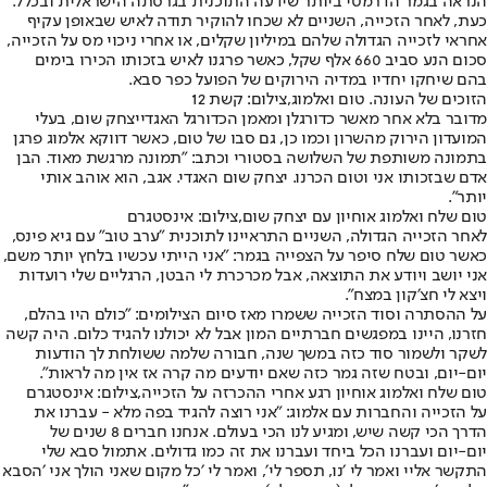
הנראה בגמר הדרמטי ביותר שידעה התוכנית בגרסתה הישראלית ובכלל.
כעת, לאחר הזכייה, השניים לא שכחו להוקיר תודה לאיש שבאופן עקיף
אחראי לזכייה הגדולה שלהם במיליון שקלים, או אחרי ניכוי מס על הזכייה,
סכום הנע סביב 660 אלף שקל, כאשר פרגנו לאיש בזכותו הכירו בימים
בהם שיחקו יחדיו במדיה הירוקים של הפועל כפר סבא.
הזוכים של העונה. טום ואלמוג,צילום: קשת 12
מדובר בלא אחר מאשר כדורגלן ומאמן הכדורגל האגדי
יצחק שום
, בעלי
המועדון הירוק מהשרון וכמו כן, גם סבו של טום, כאשר דווקא אלמוג פרגן
בתמונה משותפת של השלושה בסטורי וכתב: "תמונה מרגשת מאוד. הבן
אדם שבזכותו אני וטום הכרנו. יצחק שום האגדי. אגב, הוא אוהב אותי
יותר".
טום שלח ואלמוג אוחיון עם יצחק שום,צילום: אינסטגרם
לאחר הזכייה הגדולה, השניים התראיינו לתוכנית "ערב טוב" עם גיא פינס,
כאשר טום שלח סיפר על הצפייה בגמר: "אני הייתי עכשיו בלחץ יותר משם,
אני יושב ויודע את התוצאה, אבל מכרכרת לי הבטן, הרגליים שלי רועדות
ויצא לי חצ׳קון במצח".
על ההסתרה וסוד הזכייה ששמרו מאז סיום הצילומים: "כולם היו בהלם,
חזרנו, היינו במפגשים חברתיים המון אבל לא יכולנו להגיד כלום. היה קשה
לשקר ולשמור סוד כזה במשך שנה, חבורה שלמה ששולחת לך הודעות
יום-יום, ובטח שזה גמר כזה שאם יודעים מה קרה אז אין מה לראות".
טום שלח ואלמוג אוחיון רגע אחרי ההכרזה על הזכייה,צילום: אינסטגרם
על הזכייה והחברות עם אלמוג: "אני רוצה להגיד בפה מלא - עברנו את
הדרך הכי קשה שיש, ומגיע לנו הכי בעולם. אנחנו חברים 8 שנים של
יום-יום ועברנו הכל ביחד ועברנו את זה כמו גדולים. אתמול סבא שלי
התקשר אליי ואמר לי ׳נו, תספר לי׳, ואמר לי ׳כל מקום שאני הולך אני ׳הסבא