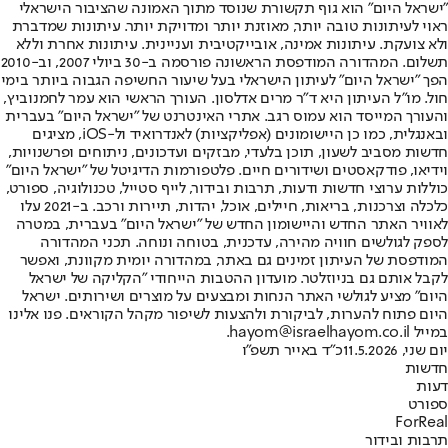
"ישראל היום" הוא גוף תקשורת שנוסד מתוך האמונה שהציבור הישראלי
ראוי לעיתונות טובה יותר, מאוזנת יותר ומדויקת יותר. עיתונות שמדברת
ולא צועקת. עיתונות אמינה, אובייקטיבית ועניינית. עיתונות אחרת וללא
תשלום. המהדורה המודפסת הראשונה פורסמה ב-30 ביולי 2007, וב-2010
הפך "ישראל היום" לעיתון הישראלי בעל שיעור החשיפה הגבוה ביותר בימי
חול. מו"ל העיתון היא ד"ר מרים אדלסון. העורך הראשי הוא עמר לחמנוביץ,
והעורך המייסד הוא עמוס רגב. אתרי האינטרנט של "ישראל היום" בעברית
ובאנגלית, כמו כן היישומונים (אפליקציות) לאנדרואיד ול-iOS, מציגים
חדשות מסביב לשעון, תוכן בלעדי, מבזקים ועדכונים, ניתוחים ופרשנויות,
וידיאו, פודקאסטים ושידורים חיים. פלטפורמות הדיגיטל של "ישראל היום"
כוללות ערוצי חדשות ודעות, תרבות ובידור, לייף סטייל, טכנולוגיה, ספורט,
כלכלה וצרכנות, בריאות, חיילים, אוכל, יהדות, תיירות ורכב. ב-2021 עלו
לאוויר האתר החדש והיישומון החדש של "ישראל היום" בעברית, במטרה
לספק לגולשים חוויה מהירה, עדכנית, בטוחה ונוחה. תכני המהדורה
המודפסת של העיתון זמינים גם באתר, במהדורה יומית מקוונת, ואפשר
לקבל אותם גם בניוזלטר. מועדון ההטבות הייחודי "הקליקה של ישראל
היום" מציע לגולשי האתר הנחות ומבצעים על מוצרים ושירותים. ישראל
היום פתוח להערות, לביקורת ולהצעות לשיפור מקהל הקוראים. פנו אלינו
במייל hayom@israelhayom.co.il.
יום שני, 11.5.2026
כ"ד באייר תשפ"ו
חדשות
דעות
ספורט
ForReal
תרבות ובידור