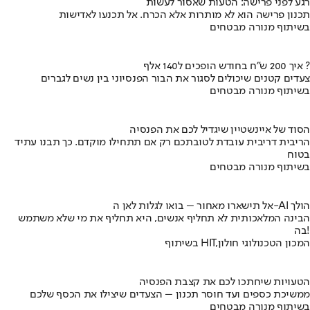
רגע לפני פרישה: הטעות שאסור לעשות
תכנון פרישה הוא לא מותרות אלא הכרח. אל תכנעו לאדישות
בשיתוף מנורה מבטחים
איך 200 ש"ח בחודש הופכים ל140 אלף ?
צעדים קטנים שיכולים לסגור את הבור הפנסיוני בין נשים לגברים
בשיתוף מנורה מבטחים
הסוד של איינשטיין שיגדיל לכם את הפנסיה
הריבית דריבית עובדת לטובתכם רק אם תתחילו מוקדם. כך תבנו עתיד
בטוח
בשיתוף מנורה מבטחים
אל תישארו מאחור – בואו לגלות לאן ה-AI הולך
הבינה המלאכותית לא תחליף אנשים, היא תחליף את מי שלא משתמש
בה!
בשיתוף HIT,המכון הטכנולוגי חולון
הטעויות שיחתכו לכם את קצבת הפנסיה
ממשיכת כספים ועד חוסר תכנון – הצעדים שיצילו את הכסף שלכם
בשיתוף מנורה מבטחים