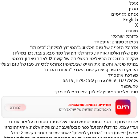
אוכל
מגזין
אנחנו מגייסים
English
X
ספורט
כדורגל ישראלי
רכילות ספורט: אופסייד
אדריכל הזכייה של טום ואלמוג ב"המירוץ למיליון": "בזכותו"
טום שלח ואלמוג אוחיון, כדורגלני הפועל כפר סבא בעבר, זכו במיליון
שקלים בתוכנית הריאליטי המצליחה של קשת 12 לאחר ניצחון דרמטי
בפוטו פיניש, וחשפו את האיש שבעקיפין אחראי לזכייה, סבו של טום ובעלי
הירוקים מהשרון, יצחק שום האגדי: "בזכותו הכרנו"
מערכת אופסייד
11/5/2026, 08:18
,עודכן
11/5/2026, 08:18
0
השמעה
טום ואלמוג במירוץ למיליון. צילום: צילום מסך
אחרי
ניצחון דרמטי בפוטו-פיניש
בפער של שניות ספורות על אור אוחנה
ועדי עצמי, כדורגלני
הפועל כפר סבא
לשעבר,
טום שלח
ו
אלמוג אוחיון
הוכרזו
אמש (ראשון) כזוכי "
המירוץ למיליון
" לאחר שידור הגמר בקשת 12 ככל