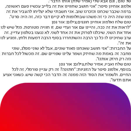
של טום׳, וגם אבא שלי (אמיר שלח) אותו הדבר״.
אלמוג אוחיון סיפר: ״אני חושב שחווינו את זה בלייב עכשיו פעם ראשונה,
ברמה שכבר שכחנו ונזכרנו שוב. אני חשבתי שלא יצליחו להעביר את זה
כמו שזה היה כי זה משהו שבחלומות לא קיים דבר כזה, זה היה סרט".
טום שלח ואלמוג אוחיון חוגגים,צילום: אור גפן
"לראות את זה ככה, והיינו עם אור ועדי שם, זו חוויה מטורפת. מזל שיש לנו
אחד את השני, שיכלנו לפרוק את זה אחד לשני. לא נגענו בטלפון עדיין, זה
ערב שחיכינו לו כל כך הרבה והשתחררו בסוף הרבה דמעות ולחץ, ומגיע לנו
את זה".
על החברות: "אני חושב שאנחנו מאוד שונים, אבל לא שוני מפלג, שוני
מחבר. זה באמת מה שחיזק ושמר עלינו שפויים שם. זה מכשול לכל חברות
וזה רק חיזק אותנו".
טום שלח ואביו, אמיר שלח,צילום: אור גפן
בנוסף, אלמוג סיפר על הזוגיות: "חתונה? זה רק עניין פורמלי, זה לכל
החיים. ולשמור את הסוד הזה ממנה זה הדבר הכי קשה שיש. כשאני אציע
אתם תדעו״.