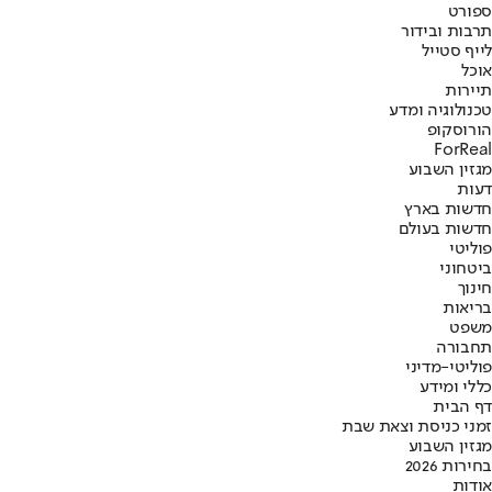
ספורט
תרבות ובידור
לייף סטייל
אוכל
תיירות
טכנולוגיה ומדע
הורוסקופ
ForReal
מגזין השבוע
דעות
חדשות בארץ
חדשות בעולם
פוליטי
ביטחוני
חינוך
בריאות
משפט
תחבורה
פוליטי-מדיני
כללי ומידע
דף הבית
זמני כניסת וצאת שבת
מגזין השבוע
בחירות 2026
אודות