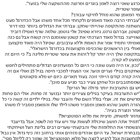
כרגע שאני רוצה לאמן בוגרים ומרוצה מההשקעה שלי בנוער".
עופר שטרית,
מי המאמן שהוא מודל לחיקוי עבורך?
"עברתי הרבה מאוד מאמנים ולקחתי מכל אחד משהו אבל הכדורגל מעט
השתנה מהתקופה שהייתי שחקן. עברתי את הגדולים ביותר כמו דרור
קשטן, אברהם גרנט, גיורא שפיגל, אלי גוטמן, שלמה שרף ואפילו דוביד
שווייצר. בגדול מאוד הערכתי את קשטן שאומנם היה קשוח אבל גם כנה
ואמיתי ותמיד אמר את האמת וללא ערבובים. שפיגל היה מאוד מקצוען
ואולי בין הראשונים שהכניסו מקצוענות בכדורגל הישראלי".
בתקופה שלך היה יותר קל לזהות את עופר שטרית מליגה ב'? כי היום זה
כמעט לא קורה.
"נכון, אז היה מעט שונה כי היום כל המועדונים הגדולים מתחילים לחפש
שחקנים בגילי נערים ונוער. אני הגעתי למכבי חיפה בגיל 23 ואולי אם זה
היה קורה קודם הייתי זוכה בעוד תארים. כיום יש מלא סקאוטים
שמסתובבים וכל שחקן צעיר כבר מגיע עם סוכן".
יש גם התערבות יותר גדולה של הורים?
"יש התערבות בעיקר בגילים צעירים יותר ובנוער זה פחות. אולי הם פחות
מרשים את זה, אצלי בגלל השם שלי והעבר שלי. בגילי ילדים זה קשה כי כל
הורה חושב שהוא מאמן ומסביר משהו לילד שלו והמאמן מסביר לו משהו
אחר ונוצרת בעיה".
נחזור למשחק. מיצית את מלוא הפוטנציאל?
"תמיד אתה חושב שיכולת לעשות עוד ויש עוד מה לשפר, אבל בדיעבד
הגשמתי את החלומות שלי והבקעתי שערים רבים בליגת העל ושיחקתי
בנבחרת ישראל. עד היום אוהדים מזהים אותי ברחוב וזה כיף גדול. אין גבול
למחשבות אבל להגיע לקצה של מלוא הפוטנציאל זה שמור רק לליונל מסי".