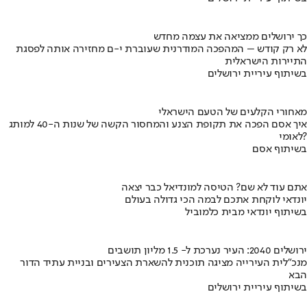
כך ירושלים ממציאה את עצמה מחדש
לא רק קודש – המהפכה המודרנית שעוברת י-ם מחזירה אותה לפסגת
התיירות הישראלית
בשיתוף עיריית ירושלים
מאחורי הקלעים של הטעם הישראלי
איך אסם הפכה את תקופת הצנע והמחסור הקשה של שנות ה-40 למותג
לאומי?
בשיתוף אסם
אתם עוד לא שם? הטיסה למונדיאל כבר יצאה
יונדאי לוקחת אתכם לבמה הכי גדולה בעולם
בשיתוף יונדאי מבית כלמוביל
ירושלים 2040: העיר נערכת ל- 1.5 מליון תושבים
מנכ"לית העירייה מציגה תוכנית להשארת הצעירים ובניית עתיד הדור
הבא
בשיתוף עיריית ירושלים