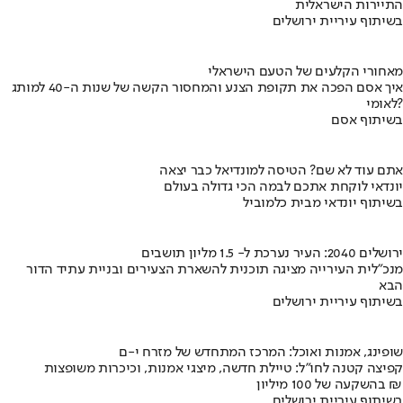
התיירות הישראלית
בשיתוף עיריית ירושלים
מאחורי הקלעים של הטעם הישראלי
איך אסם הפכה את תקופת הצנע והמחסור הקשה של שנות ה-40 למותג
לאומי?
בשיתוף אסם
אתם עוד לא שם? הטיסה למונדיאל כבר יצאה
יונדאי לוקחת אתכם לבמה הכי גדולה בעולם
בשיתוף יונדאי מבית כלמוביל
ירושלים 2040: העיר נערכת ל- 1.5 מליון תושבים
מנכ"לית העירייה מציגה תוכנית להשארת הצעירים ובניית עתיד הדור
הבא
בשיתוף עיריית ירושלים
שופינג, אמנות ואוכל: המרכז המתחדש של מזרח י-ם
קפיצה קטנה לחו"ל: טיילת חדשה, מיצגי אמנות, וכיכרות משופצות
בהשקעה של 100 מיליון ₪
בשיתוף עיריית ירושלים