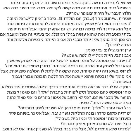
שיוצא לקריירה חדשה ביפן. בעיני רבים נחשב דוד לחלוץ הטוב ביותר
בישראל כיום ועזיבתו תהווה מכה קשה לקבוצה. מי שעוד חושב ככה הוא
חלוץ העבר של הירוקים
עופר שטרית
.
שטרית, שיחגוג מחר (שבת) יום הולדת 55, סיפר בראיון ל"ישראל היום":
"בעיניי דוד הוא חלוץ שפיץ נהדר. אומנם הייתה לו סיום עונה פחות טוב
אבל הוא עדיין חלוץ ברמה גבוהה. יש גם את
ערן זהבי
, אבל הוא תופעה
בלתי מוסברת ומה שהוא עושה בגילו המופלג, אז בעיניי זה מעל ומעבר. אם
המאמן היה סומך עליו יותר מכבי תל אביב הייתה מבטיחה אליפות עוד
הרבה לפני כן".
ערן זהבי,צילום: עמי שומן
אגב זהבי, היית ממליץ לו לפרוש עכשיו?
"בדיעבד אני מסתכל על עצמי ואומר לו שכל עוד הוא יכול לשחק שימשיך
והוא יכול לשחק עוד הרבה גם ברמה הגבוהה. כמובן שמצד שני הוא יכול
לפרוש בשיא וזה יהיה מיוחד, ככה שקשה לי לתת לו המלצה ספציפית, אבל
אני סומך עליו ובטוח שהוא ייעשה את ההחלטה הנכונה עבורו ועבור
משפחתו".
בזמן שיש לו כבר ארבעה נכדים ועוד אחד בדרך, נראה ששטרית עוד במלוא
כוחו ומשמש כיום כמנהל תיק לקוחות בחברת "אלדן" וגם מאמן קבוצת
הנוער של מכבי שוהם. "אני לא חושב על אימון בוגרים כי אני מאוד נהנה
ממה שאני עושה היום", סיפר.
בכל זאת עובד ב"אלדן" תחת מומי דהן. לא חשבת לאמן בנורדיה?
"נורדיה מקום נהדר ובונה מחלקת נוער טובה, אבל אני גר בשוהם שזה
מועדון איכותי ומשפחתי וכמו בית בשבילי".
ובכל זאת, לא מדגדג אותך אימון בוגרים?
"למדתי שלא אומרים 'לא', אבל כרגע זה בכלל לא מעניין אותי. אני לא חושב