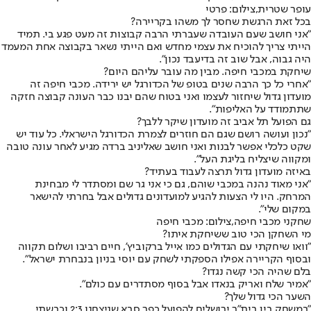
עופר שטרית,צילום: פרטי
בכל זאת הרגשת שחסר לך משהו בקריירה?
"אני חושב שעם העובדה שעברתי הרבה קבוצות זה מעט פגע בי. תמיד
הייתי צריך להוכיח את עצמי מחדש ואם הייתי נשאר בקבוצה אחת המעמד
היה גבוה, אבל שוב זה בדיעבד נכון".
שיחקת במכבי חיפה. מבין מה עובר עליהם היום?
"אחרי כל כך הרבה שנים בטופ של הכדורגל יש ירידה. מכבי חיפה זה
מועדון גדול שיחזור לעצמו ואני בטוח שהם יבנו כבר העונה קבוצה חזקה
שתתמודד על האליפות".
גם הפועל תל אביב זה מועדון שיקר ללבך?
"נכון ועושה רושם שגם הם חוזרים לצמרת הכדורגל הישראלי. כל עוד יש
שקט כלכלי אפשר לבנות ואני חושב שאליניב ברדה מגיע לאחר עונה טובה
ומקווה שיצליח בליגת העל".
באיזה מועדון גדול תרצה לעבוד בעתיד?
"אני מאוד נהנה במכבי שוהם, גם כי אני גר שם ומסתדר לי מבחינת
המרחק. היו לי הצעות להגיע למועדונים גדולים אבל בחרתי להישאר
במקום שלי".
שחקני מכבי חיפה,צילום: מכבי חיפה
מי השחקן הכי טוב ששיחקת איתו?
"וואו שיחקתי עם הגדולים כמו אייל ברקוביץ', חיים רביבו ושלום תקווה
ובסוף הקריירה אפילו הספקתי לשחק עם יוסי בניון בנבחרת ישראל".
בלם שהיה הכי קשה נגדו?
"אמיר שלח ואריק בנאדו אבל בסוף מסתדרים עם כולם".
השער הכי גדול שלך?
"במשחק בין בית"ר ירושלים להפועל כפר סבא שניצחנו 2:3 וכבשתי