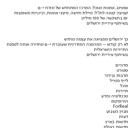
שופינג, אמנות ואוכל: המרכז המתחדש של מזרח י-ם
קפיצה קטנה לחו"ל: טיילת חדשה, מיצגי אמנות, וכיכרות משופצות
בהשקעה של 100 מיליון ₪
בשיתוף עיריית ירושלים
כך ירושלים ממציאה את עצמה מחדש
לא רק קודש – המהפכה המודרנית שעוברת י-ם מחזירה אותה לפסגת
התיירות הישראלית
בשיתוף עיריית ירושלים
מדורים
ספורט
תרבות ובידור
לייף סטייל
אוכל
תיירות
טכנולוגיה ומדע
הורוסקופ
ForReal
מגזין השבוע
דעות
חדשות בארץ
חדשות בעולם