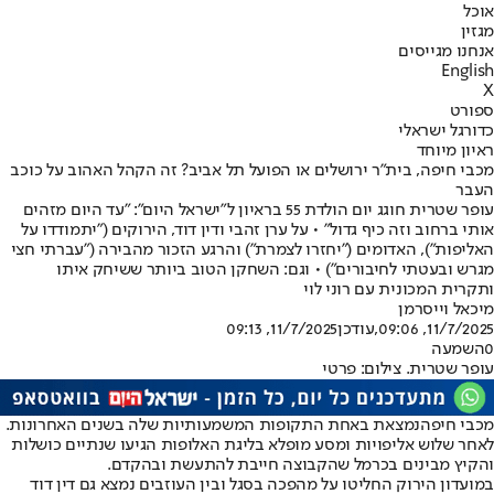
אוכל
מגזין
אנחנו מגייסים
English
X
ספורט
כדורגל ישראלי
ראיון מיוחד
מכבי חיפה, בית"ר ירושלים או הפועל תל אביב? זה הקהל האהוב על כוכב
העבר
עופר שטרית חוגג יום הולדת 55 בראיון ל"ישראל היום": "עד היום מזהים
אותי ברחוב וזה כיף גדול" • על ערן זהבי ודין דוד, הירוקים ("יתמודדו על
האליפות"), האדומים ("יחזרו לצמרת") והרגע הזכור מהבירה ("עברתי חצי
מגרש ובעטתי לחיבורים") • וגם: השחקן הטוב ביותר ששיחק איתו
ותקרית המכונית עם רוני לוי
מיכאל וייסרמן
11/7/2025, 09:06
,עודכן
11/7/2025, 09:13
0
השמעה
עופר שטרית. צילום: פרטי
מכבי חיפה
נמצאת באחת התקופות המשמעותיות שלה בשנים האחרונות.
לאחר שלוש אליפויות ומסע מופלא בליגת האלופות הגיעו שנתיים כושלות
והקיץ מבינים בכרמל שהקבוצה חייבת להתעשת ובהקדם.
במועדון הירוק החליטו על מהפכה בסגל ובין העוזבים נמצא גם דין דוד