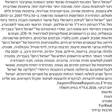
"ישראל היום" הוא גוף תקשורת שנוסד מתוך האמונה שהציבור הישראלי
ראוי לעיתונות טובה יותר, מאוזנת יותר ומדויקת יותר. עיתונות שמדברת
ולא צועקת. עיתונות אמינה, אובייקטיבית ועניינית. עיתונות אחרת וללא
תשלום. המהדורה המודפסת הראשונה פורסמה ב-30 ביולי 2007, וב-2010
הפך "ישראל היום" לעיתון הישראלי בעל שיעור החשיפה הגבוה ביותר בימי
חול. מו"ל העיתון היא ד"ר מרים אדלסון. העורך הראשי הוא עמר לחמנוביץ,
והעורך המייסד הוא עמוס רגב. אתרי האינטרנט של "ישראל היום" בעברית
ובאנגלית, כמו כן היישומונים (אפליקציות) לאנדרואיד ול-iOS, מציגים
חדשות מסביב לשעון, תוכן בלעדי, מבזקים ועדכונים, ניתוחים ופרשנויות,
וידיאו, פודקאסטים ושידורים חיים. פלטפורמות הדיגיטל של "ישראל היום"
כוללות ערוצי חדשות ודעות, תרבות ובידור, לייף סטייל, טכנולוגיה, ספורט,
כלכלה וצרכנות, בריאות, חיילים, אוכל, יהדות, תיירות ורכב. ב-2021 עלו
לאוויר האתר החדש והיישומון החדש של "ישראל היום" בעברית, במטרה
לספק לגולשים חוויה מהירה, עדכנית, בטוחה ונוחה. תכני המהדורה
המודפסת של העיתון זמינים גם באתר, במהדורה יומית מקוונת, ואפשר
לקבל אותם גם בניוזלטר. מועדון ההטבות הייחודי "הקליקה של ישראל
היום" מציע לגולשי האתר הנחות ומבצעים על מוצרים ושירותים. ישראל
היום פתוח להערות, לביקורת ולהצעות לשיפור מקהל הקוראים. פנו אלינו
במייל hayom@israelhayom.co.il.
יום רביעי, 3.6.2026
י"ח בסיון תשפ"ו
חדשות
דעות
ספורט
ForReal
תרבות ובידור