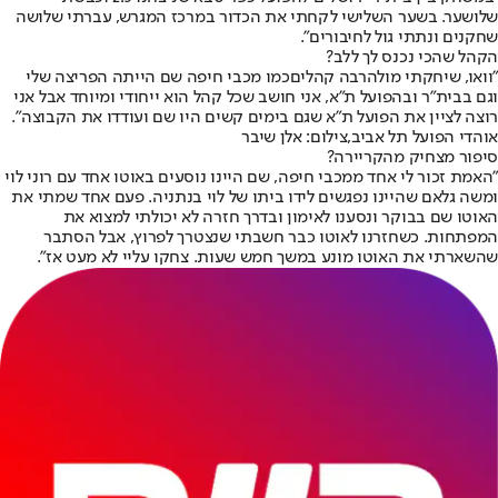
שלושער. בשער השלישי לקחתי את הכדור במרכז המגרש, עברתי שלושה
שחקנים ונתתי גול לחיבורים".
הקהל שהכי נכנס לך ללב?
"וואו, שיחקתי מול
הרבה קהלים
כמו מכבי חיפה שם הייתה הפריצה שלי
וגם בבית"ר ובהפועל ת"א, אני חושב שכל קהל הוא ייחודי ומיוחד אבל אני
רוצה לציין את הפועל ת"א שגם בימים קשים היו שם ועודדו את הקבוצה".
אוהדי הפועל תל אביב,צילום: אלן שיבר
סיפור מצחיק מהקריירה?
"האמת זכור לי אחד ממכבי חיפה, שם היינו נוסעים באוטו אחד עם רוני לוי
ומשה גלאם שהיינו נפגשים לידו ביתו של לוי בנתניה. פעם אחד שמתי את
האוטו שם בבוקר ונסענו לאימון ובדרך חזרה לא יכולתי למצוא את
המפתחות. כשחזרנו לאוטו כבר חשבתי שנצטרך לפרוץ, אבל הסתבר
שהשארתי את האוטו מונע במשך חמש שעות. צחקו עליי לא מעט אז".