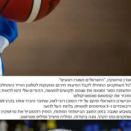
אורן טרושקין. "הישראלים נשארו רגועים"
"כל השחקנים התחילו לקבל הודעות חירום ואזעקות לטלפון הנייד והתחלנו 
התעופה נסגר ומצאנו את עצמנו תקועים למעשה, ההורים שלי ניסו לראות א
מזכיר את קוסטאס פאפאניקולאו
ריבאונדים ו-3 אסיסטים למשחק בליגת העל לנוער.
בשבוע שעבר, בזמן המצב הביטחוני המתוח, הזמין רזנטוביץ' את טרושקין
שחקנים כמו יוקיץ', גוגה ביטדזה, וסיליה מיציץ' ופיליפ פטרושב.