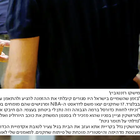
מישקו רזנטוביץ'
"בזמן שהשמיים בישראל היו סגורים קיבלתי את ההזמנה להגיע ולהתאמן ע
בבלגרד. 17 שחקנים יצאו משם לדראפט ה-NBA ומרגישים שהם מומחים בפיתוח שחקנים.
"זכיתי לחוות כדורסל ברמה הגבוהה וזה נתן לי ביטחון בעצמי. הם חיבקו או
לטרושקין וציין בפניו שהוא מזכיר לו בסגנון המשחק את כוכב היורוליג ואו
"גדלתי על תומר גינת"
טרושקין גדל בקריית אתא ועזב את הבית בגיל צעיר לטובת אקדמיית הכדו
מעטפת מדהימה והיסטוריה מוכחת של פיתוח שחקנים. למאמנים שלי לאורך 