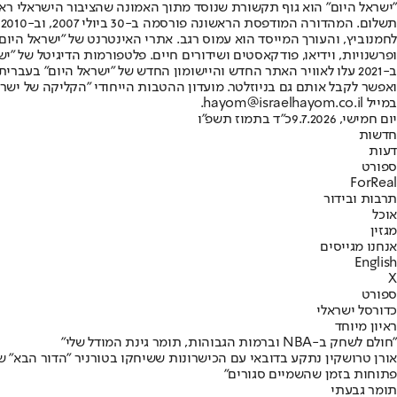
"ישראל היום" הוא גוף תקשורת שנוסד מתוך האמונה שהציבור הישראלי ראוי 
ת
ופרשנויות, וידיאו, פודקאסטים ושידורים חיים. פלטפורמות הדיגיטל של "ישרא
ב-2021 עלו לאוויר האתר החדש והיישומון החדש של "ישראל היום" בע
ואפשר לקבל אותם גם בניוזלטר. מועדון ההטבות הייחודי "הקליקה של ישרא
במייל hayom@israelhayom.co.il.
יום חמישי, 9.7.2026
כ"ד בתמוז תשפ"ו
חדשות
דעות
ספורט
ForReal
תרבות ובידור
אוכל
מגזין
אנחנו מגייסים
English
X
ספורט
כדורסל ישראלי
ראיון מיוחד
"חולם לשחק ב-NBA וברמות הגבוהות, תומר גינת המודל שלי"
אורן טרושקין נתקע בדובאי עם הכישרונות ששיחקו בטורניר "הדור הבא" של ה
פתוחות בזמן שהשמיים סגורים"
תומר גבעתי