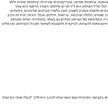
ועקת. עיתונות אמינה, אובייקטיבית ועניינית. עיתונות אחרת וללא
עור החשיפה הגבוה ביותר בימי חול. מו"ל העיתון היא ד"ר מרים אדלסון. העורך הראשי הוא עמר
 והעורך המייסד הוא עמוס רגב. אתרי האינטרנט של "ישראל היום" בעברית ובאנגלית, כמו כן היישומונים (אפליקציות) לאנדרואיד ול-iOS, מציגים חדשות מסביב לשעון, תוכן בלעדי, מבזקים ועדכונים, ניתוחים
, ספורט, כלכלה וצרכנות, בריאות, חיילים, אוכל, יהדות, תיירות ורכב.
דורה המודפסת של העיתון זמינים גם באתר, במהדורה יומית מקוונת,
היום פתוח להערות, לביקורת ולהצעות לשיפור מקהל הקוראים. פנו אלינו
ם בקבוצה הסרבית ושם השוו אותו לכוכב היורוליג: "קיבלו אותי בזרועות