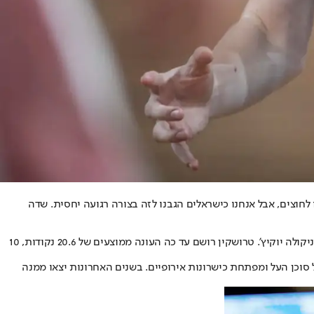
לחוצים, אבל אנחנו כישראלים הגבנו לזה בצורה רגועה יחסית. שדה
הכישרון הישראלי מיוצג על ידי הסוכן רוני לופו, שחיבר והכיר אותו בקיץ 2025 לסוכן העל של הכדורסל האירופי מישקו רזנטוביץ', שמייצג בין היתר את ניקולה יוקיץ'. טרושקין רושם עד כה העונה ממוצעים של 20.6 נקודות, 10
וכן העל ו
מפתחת כישרונות אירופיים
. בשנים האחרונות יצאו ממנה