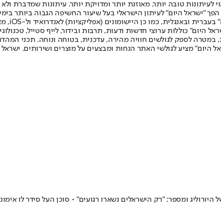
לעיתונות טובה יותר, מאוזנת יותר ומדויקת יותר. עיתונות שמדברת ולא צ
שלום. המהדורה המודפסת הראשונה פורסמה ב-30 ביולי 2007, וב-2010 הפך "ישראל היום" לעיתון הישראלי בעל שי
לחמנוביץ,
ל היום" כוללות ערוצי חדשות ודעות, תרבות ובידור, לייף סטייל, טכנולוגיה
ברית, במטרה לספק לגולשים חוויה מהירה, עדכנית, בטוחה ונוחה. תכני המה
ל היום" מציע לגולשי האתר הנחות ומבצעים על מוצרים ושירותים. ישראל 
יורוליג ומספר: "רק הישראלים נשארו רגועים" • סוכן העל סידר לו אימוני