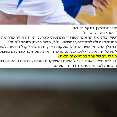
אורן טרושקין. נתקע בדובאי
"דאגתי בשביל הזרים"
"כשקיבלתי את ההזמנה לטורניר התרגשתי מאוד. זו הייתה חוויה מדהימה ע
הסיטואציה ולא לתת ללחץ להשפיע עליי", סיפר בראיון מיוחד ל"היום".
"במהלך המשחק השני התחילו אזעקות בארץ והתחלתי לקבל הודעות. לאחר 
לישראל, זה היה הזוי לגמרי.
כל הסיטואציה הייתה מפתיעה מאוד. גם כשבוטל 
היו רגעים של פחד בסיטואציה הזאת?
"כן, ללא ספק. דאגתי בשביל הצוות והשחקנים הזרים שעבורם זו הייתה הפ
ההזמנה לטורניר היוקרתי) היינו רגועים.