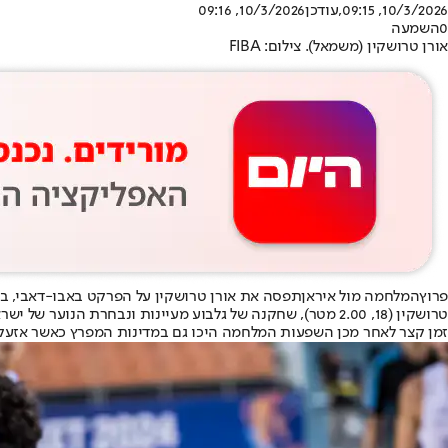
10/3/2026, 09:15
,עודכן
10/3/2026, 09:16
0
השמעה
אורן טרושקין (משמאל). צילום: FIBA
פרוץ
המלחמה מול איראן
תפסה את אורן טרושקין על הפרקט באבו-דאבי, במ
טרושקין (18, 2.00 מטר), שחקנה של גלבוע מעיינות ונבחרת הנוער של ישראל, ירד מן הפרקט לאחר המשחק השני במחנה שמאגד את הכישרונות הצעירים מכל רחבי העולם וכשפתח את הנייד שלו גילה כי פרצה מלחמה בארץ.
זמן קצר לאחר מכן השפעות המלחמה היכו גם במדינות המפרץ כאשר אזעקו