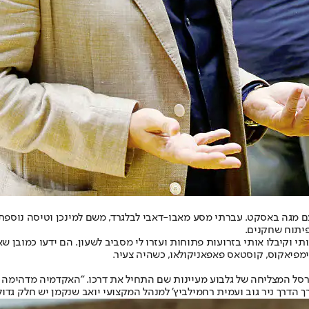
ם מגה באסקט. עברתי מסע מאבו-דאבי לבלגרד, משם למינכן וטיסה נוספת 
תי וקיבלו אותי בזרועות פתוחות ועזרו לי מסביב לשעון. הם ידעו כמובן ש
לימפיאקוס, קוסטאס פאפאניקולאו, כשהיה צעיר.
רסל המצליחה של גלבוע מעיינות שם התחיל את דרכו. "האקדמיה מדהימה ו
הדרך ניר גוב ועמית רחמילביץ' למנהל המקצועי יואב שנקמן יש חלק גדו