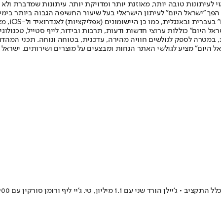
לעיתונות טובה יותר, מאוזנת יותר ומדויקת יותר. עיתונות שמדברת ולא צ
שלום. המהדורה המודפסת הראשונה פורסמה ב-30 ביולי 2007, וב-2010 הפך "ישראל היום" לעיתון הישראלי בעל שי
לחמנוביץ,
ל היום" כוללות ערוצי חדשות ודעות, תרבות ובידור, לייף סטייל, טכנולוגיה
ברית, במטרה לספק לגולשים חוויה מהירה, עדכנית, בטוחה ונוחה. תכני המה
ל היום" מציע לגולשי האתר הנחות ומבצעים על מוצרים ושירותים. ישראל 