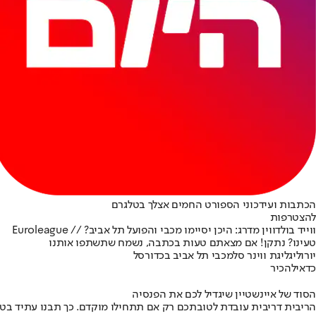
הכתבות ועידכוני הספורט החמים אצלך בטלגרם
להצטרפות
ווייד בולדווין מדרג: היכן יסיימו מכבי והפועל תל אביב? // Euroleague
טעינו? נתקן! אם מצאתם טעות בכתבה, נשמח שתשתפו אותנו
יורוליג
ליגת ווינר סל
מכבי תל אביב בכדורסל
כדאי
להכיר
הסוד של איינשטיין שיגדיל לכם את הפנסיה
הריבית דריבית עובדת לטובתכם רק אם תתחילו מוקדם. כך תבנו עתיד בט