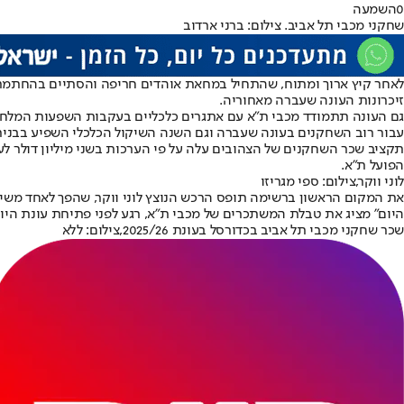
0
השמעה
שחקני מכבי תל אביב. צילום: ברני ארדוב
לאחר קיץ ארוך ומתוח, שהתחיל במחאת אוהדים חריפה והסתיים בהחתמתו 
זיכרונות העונה שעברה מאחוריה.
גם העונה תתמודד מכבי ת"א עם אתגרים כלכליים בעקבות השפעות המלחמ
עבור רוב השחקנים בעונה שעברה וגם השנה השיקול הכלכלי השפיע בבנית
תקציב שכר השחקנים של הצהובים עלה על פי הערכות בשני מיליון דולר ל
הפועל ת"א
.
לוני ווקר,צילום: ספי מגריזו
את המקום הראשון ברשימה תופס הרכש הנוצץ לוני ווקר, שהפך ל
אחד משיא
היום" מציג את טבלת המשתכרים של מכבי ת"א, רגע לפני פתיחת עונת היור
שכר שחקני מכבי תל אביב בכדורסל בעונת 2025/26,צילום: ללא