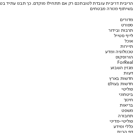
הריבית דריבית עובדת לטובתכם רק אם תתחילו מוקדם. כך תבנו עתיד בט
בשיתוף מנורה מבטחים
מדורים
ספורט
תרבות ובידור
לייף סטייל
אוכל
תיירות
טכנולוגיה ומדע
הורוסקופ
ForReal
מגזין השבוע
דעות
חדשות בארץ
חדשות בעולם
פוליטי
ביטחוני
חינוך
בריאות
משפט
תחבורה
פוליטי-מדיני
כללי ומידע
דף הבית