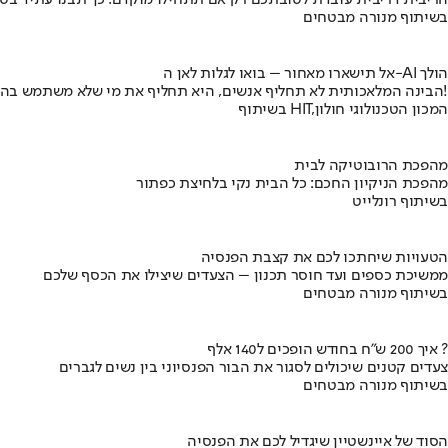
הריבית דריבית עובדת לטובתכם רק אם תתחילו מוקדם. כך תבנו עתיד בט
בשיתוף מנורה מבטחים
אל תישארו מאחור – בואו לגלות לאן ה-AI הולך
הבינה המלאכותית לא תחליף אנשים, היא תחליף את מי שלא משתמש בה!
בשיתוף HIT,המכון הטכנולוגי חולון
מהפכת הרובוטיקה לבית
מהפכת הניקיון החכם: כל הבית נקי בלחיצת כפתור
בשיתוף רונלייט
הטעויות שיחתכו לכם את קצבת הפנסיה
ממשיכת כספים ועד חוסר תכנון – הצעדים שיצילו את הכסף שלכם
בשיתוף מנורה מבטחים
איך 200 ש"ח בחודש הופכים ל140 אלף ?
צעדים קטנים שיכולים לסגור את הבור הפנסיוני בין נשים לגברים
בשיתוף מנורה מבטחים
הסוד של איינשטיין שיגדיל לכם את הפנסיה