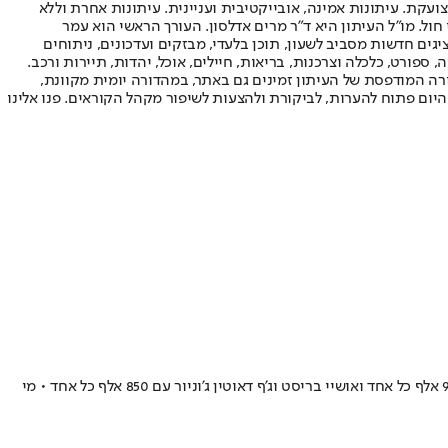
ועקת. עיתונות אמינה, אובייקטיבית ועניינית. עיתונות אחרת וללא
עור החשיפה הגבוה ביותר בימי חול. מו"ל העיתון היא ד"ר מרים אדלסון. העורך הראשי הוא עמר
 והעורך המייסד הוא עמוס רגב. אתרי האינטרנט של "ישראל היום" בעברית ובאנגלית, כמו כן היישומונים (אפליקציות) לאנדרואיד ול-iOS, מציגים חדשות מסביב לשעון, תוכן בלעדי, מבזקים ועדכונים, ניתוחים
, ספורט, כלכלה וצרכנות, בריאות, חיילים, אוכל, יהדות, תיירות ורכב.
דורה המודפסת של העיתון זמינים גם באתר, במהדורה יומית מקוונת,
היום פתוח להערות, לביקורת ולהצעות לשיפור מקהל הקוראים. פנו אלינו
הכוכב החדש של הצהובים מרוויח 2.2 מיליון דולר ושכרו שווה כמעט רבע מכלל התקציב • ג'יילן הורד שני עם 1.1 מיליון, טי. ג'יי ליף ורומן סורקין עם 900 אלף כל אחד ואושיי בריסט וג'ף דאוטין ג'וניור עם 850 אלף כל אחד • מי