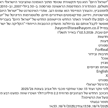
"ישראל היום" הוא גוף תקשורת שנוסד מתוך האמונה שהציבור הישראלי ראוי 
ת
ופרשנויות, וידיאו, פודקאסטים ושידורים חיים. פלטפורמות הדיגיטל של "ישרא
ב-2021 עלו לאוויר האתר החדש והיישומון החדש של "ישראל היום" בע
ואפשר לקבל אותם גם בניוזלטר. מועדון ההטבות הייחודי "הקליקה של ישרא
במייל hayom@israelhayom.co.il.
יום שבת, 2.5.2026
ט"ו באייר תשפ"ו
חדשות
דעות
ספורט
ForReal
תרבות ובידור
אוכל
מגזין
אנחנו מגייסים
English
X
ספורט
כדורסל ישראלי
לוני ווקר ועוד 13: שכר שחקני מכבי תל אביב בעונת 2025/26
נועל את הרשימה?
תומר גבעתי
18/9/2025, 13:38
,עודכן
18/9/2025, 14:53