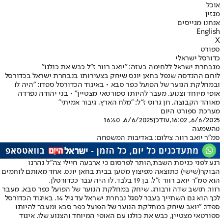
אוכל
מגזין
אנחנו מגייסים
English
X
ספורט
כדורסל ישראלי
מנבחרת ישראל ללחימה בעזה: "יואב רוור ז"ל כבש את כולנו"
לוחם ההנדסה שנפל בחאן יונס שיחק בצעירותו בנבחרת ישראל בכדורסל
ובמחלקת הנוער של הפועל כפר סבא • באיגוד הכדורסל ספדו: "היה לו
אופי מיוחד וצנוע, מעבר להיותו ספורטאי מצטיין" • בני יהודה נפרדה
מאוהד הקבוצה, חן גרוס ז"ל: "מלח הארץ, גיבור אמיתי"
מערכת ספורט היום
6/6/2025, 16:02
,עודכן
6/6/2025, 16:40
0
השמעה
סמ״ר יואב רוור. צילום: באדיבות המשפחה
רגע לפני כניסת השבת,
הותר לפרסום כי ארבעה חיילי צה"ל נהרגו
הבוקר
(שישי) כתוצאה מפיצוץ מטען בבית בחאן יונס. אחד מאותם לוחמים
הוא סמ"ר יואב רוור ז"ל, בן 19 בלבד, לו היה עבר ככדורסלן.
רוור, תושב שדה ורבורג, שיחק במחלקת הנוער של הפועל כפר סבא. מעבר
לכך הוא גם השתייך בעבר לסגל נבחרת ישראל עד גיל 14. באיגוד הכדורסל
ספדו: "יואב שיחק במחלקת הנוער של הפועל כפר סבא ומעבר להיותו
ספורטאי מצטיין, כבש את כולנו עם האופי המיוחד והצנוע שלו. איגוד