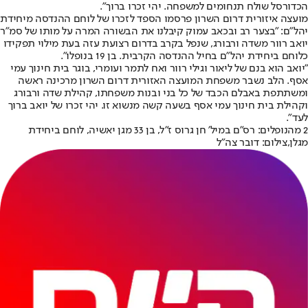
הכדורסל שולח תנחומים למשפחה. יהי זכרו ברוך".
מועצה איזורית דרום השרון פרסמו הספד לזכרו של לוחם ההנדסה מיחידת
יהל"ם: "בצער רב ובכאב עמוק קיבלנו את הבשורה המרה על מותו של סמ״ר
יואב רוור משדה ורבורג, שנפל בקרב בדרום רצועת עזה בעת מילוי תפקידו
כלוחם ביחידת יהל״ם בחיל ההנדסה הקרבית. בן 19 בנופלו".
"יואב הוא בנם של ליאור וגילי רוור ואח לתמר ועומרי, בוגר בית חינוך עמי
אסף. הלב נשבר משפחת המועצה האזורית דרום השרון מרכינה ראשה
ומשתתפת באבלם הכבד של כל בני ובנות משפחתו, קהילת שדה ורבורג
וקהילת בית חינוך עמי אסף בשעה קשה מנשוא זו. יהי זכרו של יואב ברוך
לעד".
2 מהנופלים: רס"ם במיל' חן גרוס ז"ל, בן 33 מגן יאשיה, לוחם ביחידת
מגלן,צילום: דובר צה"ל