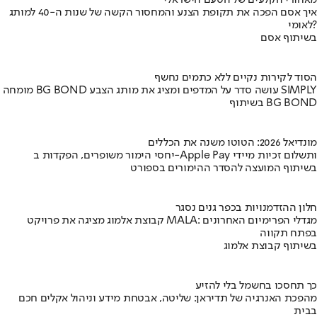
איך אסם הפכה את תקופת הצנע והמחסור הקשה של שנות ה-40 למותג
לאומי?
בשיתוף אסם
הסוד לקירות נקיים ללא כתמים נחשף
מומחה BG BOND עושה סדר על המדפים ומציג את מותג הצבע SIMPLY
בשיתוף BG BOND
מונדיאל 2026: הטוטו משנה את הכללים
יחסי הימור משופרים, הפקדות ב-Apple Pay ותשלום זכיות מיידי
בשיתוף המועצה להסדר ההימורים בספורט
חלון ההזדמנויות בכפר גנים נסגר
קבוצת אלמוג מציגה את פרויקט MALA: מגדלי הפרימיום האחרונים
בפתח תקווה
בשיתוף קבוצת אלמוג
כך תחסכו בחשמל בלי להזיע
מהפכת האנרגיה של תדיראן: שליטה, אבטחת מידע וניהול אקלים חכם
בבית