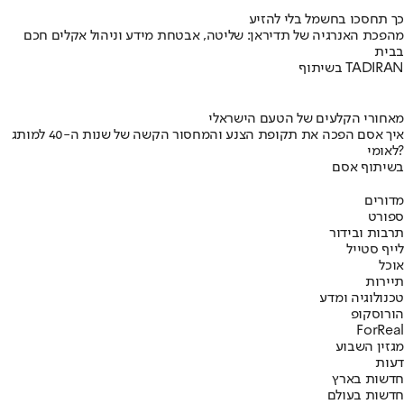
כך תחסכו בחשמל בלי להזיע
מהפכת האנרגיה של תדיראן: שליטה, אבטחת מידע וניהול אקלים חכם
בבית
בשיתוף TADIRAN
מאחורי הקלעים של הטעם הישראלי
איך אסם הפכה את תקופת הצנע והמחסור הקשה של שנות ה-40 למותג
לאומי?
בשיתוף אסם
מדורים
ספורט
תרבות ובידור
לייף סטייל
אוכל
תיירות
טכנולוגיה ומדע
הורוסקופ
ForReal
מגזין השבוע
דעות
חדשות בארץ
חדשות בעולם