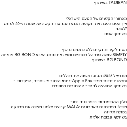
בשיתוף TADIRAN
מאחורי הקלעים של הטעם הישראלי
איך אסם הפכה את תקופת הצנע והמחסור הקשה של שנות ה-40 למותג
לאומי?
בשיתוף אסם
הסוד לקירות נקיים ללא כתמים נחשף
מומחה BG BOND עושה סדר על המדפים ומציג את מותג הצבע SIMPLY
בשיתוף BG BOND
מונדיאל 2026: הטוטו משנה את הכללים
יחסי הימור משופרים, הפקדות ב-Apple Pay ותשלום זכיות מיידי
בשיתוף המועצה להסדר ההימורים בספורט
חלון ההזדמנויות בכפר גנים נסגר
קבוצת אלמוג מציגה את פרויקט MALA: מגדלי הפרימיום האחרונים
בפתח תקווה
בשיתוף קבוצת אלמוג