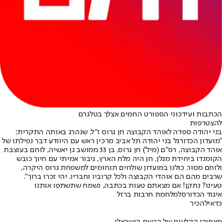
הכתבות ועידכוני הספורט החמים אצלך בטלגרם
להצטרפות
בני יהודה ספדה לאוהד הקבוצה חן גרוס ז"ל, שנהרג באותה התקרית:
"מועדון הכדורגל בני יהודה תל אביב מרכין ראש עם היוודע דבר נפילתו של
אוהד הקבוצה, רס”ם (מיל’) חן גרוס, בן 33 ממושב גן יאשיה, לוחם בעוצבת
הקומנדו ביחידת מגלן. חן היה מלח הארץ, גיבור אמיתי עם חיוך כובש
ולוחם מסור. כולנו במועדון שולחים תנחומים למשפחת גרוס היקרה,
שרבים מהם הם אוהדי הקבוצה ולכל קרוביו וחבריו. יהי זכרו ברוך".
טעינו? נתקן! אם מצאתם טעות בכתבה, נשמח שתשתפו אותנו
איגוד הכדורסל
מלחמת חרבות ברזל
כדאי
להכיר
מאחורי הקלעים של הטעם הישראלי