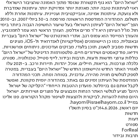
"ישראל היום" הוא גוף תקשורת שנוסד מתוך האמונה שהציבור הישראלי
ראוי לעיתונות טובה יותר, מאוזנת יותר ומדויקת יותר. עיתונות שמדברת
ולא צועקת. עיתונות אמינה, אובייקטיבית ועניינית. עיתונות אחרת וללא
תשלום. המהדורה המודפסת הראשונה פורסמה ב-30 ביולי 2007, וב-2010
הפך "ישראל היום" לעיתון הישראלי בעל שיעור החשיפה הגבוה ביותר בימי
חול. מו"ל העיתון היא ד"ר מרים אדלסון. העורך הראשי הוא עמר לחמנוביץ,
והעורך המייסד הוא עמוס רגב. אתרי האינטרנט של "ישראל היום" בעברית
ובאנגלית, כמו כן היישומונים (אפליקציות) לאנדרואיד ול-iOS, מציגים
חדשות מסביב לשעון, תוכן בלעדי, מבזקים ועדכונים, ניתוחים ופרשנויות,
וידיאו, פודקאסטים ושידורים חיים. פלטפורמות הדיגיטל של "ישראל היום"
כוללות ערוצי חדשות ודעות, תרבות ובידור, לייף סטייל, טכנולוגיה, ספורט,
כלכלה וצרכנות, בריאות, חיילים, אוכל, יהדות, תיירות ורכב. ב-2021 עלו
לאוויר האתר החדש והיישומון החדש של "ישראל היום" בעברית, במטרה
לספק לגולשים חוויה מהירה, עדכנית, בטוחה ונוחה. תכני המהדורה
המודפסת של העיתון זמינים גם באתר, במהדורה יומית מקוונת, ואפשר
לקבל אותם גם בניוזלטר. מועדון ההטבות הייחודי "הקליקה של ישראל
היום" מציע לגולשי האתר הנחות ומבצעים על מוצרים ושירותים. ישראל
היום פתוח להערות, לביקורת ולהצעות לשיפור מקהל הקוראים. פנו אלינו
במייל hayom@israelhayom.co.il.
יום ראשון, 14.6.2026
כ"ט בסיון תשפ"ו
חדשות
דעות
ספורט
ForReal
תרבות ובידור