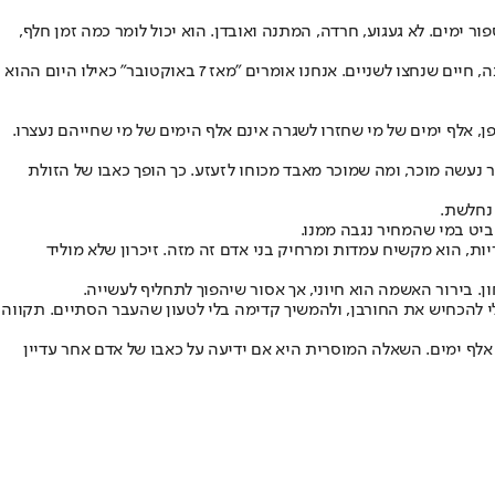
 השנה יודע לספור ימים. לא געגוע, חרדה, המתנה ואובדן. הוא יכול לומר כמה זמן חלף,
עבור רבים, 7 באוקטובר כבר נעשה אירוע היסטורי, המתועד בתחקירים ובוויכוחים. עבור אחרים הוא עדיין הווה: בית ריק, גוף פצוע, תשובה שלא ניתנה, חיים שנחצו לשניים. אנחנו אומרים "מאז 7 באוקטובר" כאילו היום ההוא
, אלף ימים של מי שחזרו לשגרה אינם אלף הימים של מי שחייהם נעצרו.
נעשה מוכר, ומה שמוכר מאבד מכוחו לזעזע. כך הופך כאבו של הזולת
 נחלשת.
יט במי שהמחיר נגבה ממנו.
ות, הוא מקשיח עמדות ומרחיק בני אדם זה מזה. זיכרון שלא מוליד
. בירור האשמה הוא חיוני, אך אסור שיהפוך לתחליף לעשייה.
י להכחיש את החורבן, ולהמשיך קדימה בלי לטעון שהעבר הסתיים. תקווה
 אלף ימים. השאלה המוסרית היא אם ידיעה על כאבו של אדם אחר עדיין