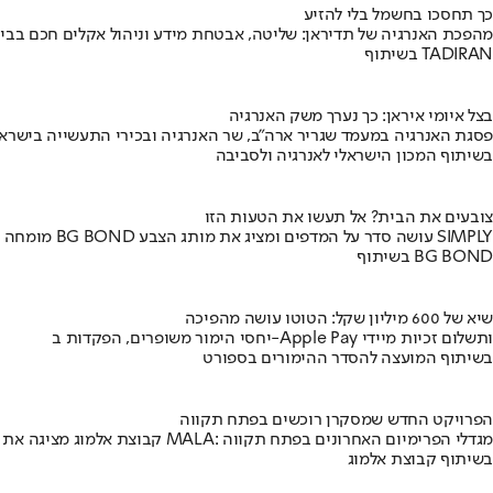
כך תחסכו בחשמל בלי להזיע
מהפכת האנרגיה של תדיראן: שליטה, אבטחת מידע וניהול אקלים חכם בבי
בשיתוף TADIRAN
בצל איומי איראן: כך נערך משק האנרגיה
פסגת האנרגיה במעמד שגריר ארה"ב, שר האנרגיה ובכירי התעשייה בישראל
בשיתוף המכון הישראלי לאנרגיה ולסביבה
צובעים את הבית? אל תעשו את הטעות הזו
מומחה BG BOND עושה סדר על המדפים ומציג את מותג הצבע SIMPLY
בשיתוף BG BOND
שיא של 600 מיליון שקל: הטוטו עושה מהפיכה
יחסי הימור משופרים, הפקדות ב-Apple Pay ותשלום זכיות מיידי
בשיתוף המועצה להסדר ההימורים בספורט
הפרויקט החדש שמסקרן רוכשים בפתח תקווה
קבוצת אלמוג מציגה את פרויקט MALA: מגדלי הפרימיום האחרונים בפתח תקווה
בשיתוף קבוצת אלמוג