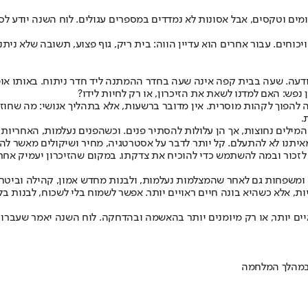
 באוקטובר. מספר עגול מזמין סיכומים וטקסים, אבל אסונות לא נמדדים במספרים עגולים. לוח
תודעה. שעה בבית קפה אינה שעה בחדר ההמתנה ליד חדר ניתוח. באותו אופן
 נפש: האם למדנו לשאת את הזיכרון, או רק לחיות לידו?
הפוך לקהות מוסרית. אין מדובר ברשעות, אלא בתהליך אנושי: מה שחוזר 
.
. המילים נחוצות, אך הן עלולות להסתיר פנים. וכשהפנים נעלמות, האחריות
יתנו לא להתעלם. קל יותר לדבר על אסטרטגיה, מחיר ושיקולים מאשר להב
 לזכור ובמה להשתמש כדי להוכיח את צדקתו. במקום שהזיכרון יעמיק אחרי
ם ומשפחות גם לאחר שהמצלמות נעלמות, ולבנות מחדש אמון, קהילה וביטחון
 אלא כשהיא בונה חיים ראויים יותר. אפשר לשמוח בלי לשכוח, לבנות בל
ראיים יותר, או רק מיומנים יותר בהאשמה ובהדחקה. לוח השנה יאמר שעברו
 במהלך המלחמה