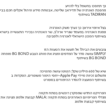
כך תחסכו בחשמל בלי להזיע
מהפכת האנרגיה של תדיראן: שליטה, אבטחת מידע וניהול אקלים חכם בבי
בשיתוף TADIRAN
בצל איומי איראן: כך נערך משק האנרגיה
פסגת האנרגיה במעמד שגריר ארה"ב, שר האנרגיה ובכירי התעשייה בישראל
בשיתוף המכון הישראלי לאנרגיה ולסביבה
צובעים את הבית? אל תעשו את הטעות הזו
מומחה BG BOND עושה סדר על המדפים ומציג את מותג הצבע SIMPLY
בשיתוף BG BOND
שיא של 600 מיליון שקל: הטוטו עושה מהפיכה
יחסי הימור משופרים, הפקדות ב-Apple Pay ותשלום זכיות מיידי
בשיתוף המועצה להסדר ההימורים בספורט
הפרויקט החדש שמסקרן רוכשים בפתח תקווה
קבוצת אלמוג מציגה את פרויקט MALA: מגדלי הפרימיום האחרונים בפתח תקווה
בשיתוף קבוצת אלמוג