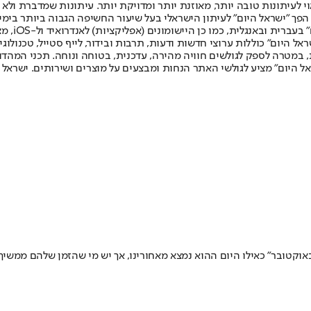
לעיתונות טובה יותר, מאוזנת יותר ומדויקת יותר. עיתונות שמדברת ולא צ
שלום. המהדורה המודפסת הראשונה פורסמה ב-30 ביולי 2007, וב-2010 הפך "ישראל היום" לעיתון הישראלי בעל שי
לחמנוביץ,
ל היום" כוללות ערוצי חדשות ודעות, תרבות ובידור, לייף סטייל, טכנולוגיה
ברית, במטרה לספק לגולשים חוויה מהירה, עדכנית, בטוחה ונוחה. תכני המה
ל היום" מציע לגולשי האתר הנחות ומבצעים על מוצרים ושירותים. ישראל 
ור רבים, 7 באוקטובר כבר נעשה אירוע היסטורי • אנחנו אומרים "מאז 7 באוקטובר" כאילו היום ההוא נמצא מאחו