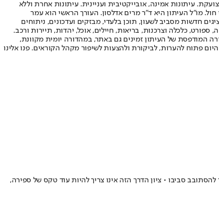
ועקת. עיתונות אמינה, אובייקטיבית ועניינית. עיתונות אחרת וללא
עור החשיפה הגבוה ביותר בימי חול. מו"ל העיתון היא ד"ר מרים אדלסון. העורך הראשי הוא עמר
 והעורך המייסד הוא עמוס רגב. אתרי האינטרנט של "ישראל היום" בעברית ובאנגלית, כמו כן היישומונים (אפליקציות) לאנדרואיד ול-iOS, מציגים חדשות מסביב לשעון, תוכן בלעדי, מבזקים ועדכונים, ניתוחים
, ספורט, כלכלה וצרכנות, בריאות, חיילים, אוכל, יהדות, תיירות ורכב.
דורה המודפסת של העיתון זמינים גם באתר, במהדורה יומית מקוונת,
היום פתוח להערות, לביקורת ולהצעות לשיפור מקהל הקוראים. פנו אלינו
רינו, אך יש מי שהזמן שלהם ממשיך להסתובב סביבו • ציון הדרך הזה אינו צריך להיות עוד טקס של ספירה,