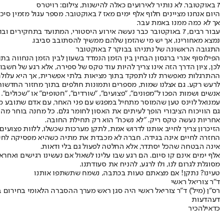
7 באוקטובר. לא נותיר לאירועים כאלה להישנות, צילום: רויטרס
היום אנחנו מציינים חלוף אלף ימים מאז 7
אך לא כמה ממנו באמת עבר.
נמצא מאחורינו, אך יש מי שהזמן שלהם ממשיך להסתובב סביבו.
התגובה הראשונה של נתניהו בבוקר 7 באוקטובר
הפילוסוף אנרי ברגסון הבחין בין הזמן הנמדד בשעון לבין הזמן הנחווה ב
לכן, ציון הדרך הזה אינו צריך להיות עוד טקס של ספירה, אלא רגע של חשבון
ההתרגלות מאפשרת לנו לתפקד בתוך מציאות בלתי אפשרית, אך היא עלולה ל
לרעש רקע. גם אצלנו שמות, מספרים ותמונות חולפים בתוך מחזור החדשות
אנשים ושמות הפכו ל"מפונים", "פצועים", "שורדים", "חטופים" או "שכולים"
עמנואל לוינס טען שהמוסר מתחיל במפגש עם פני האחר, עם אדם שתובע מא
גם הוויכוח הציבורי הופך לעיתים את האסון לחומר גלם. כל מחנה בוחר מה
אחריות נעשה טקס ריק. "לא נשכח" הוא רק תחילת החובה.
הזיכרון צריך לחייב אותנו לדרוש אמת, לתקן מערכות שכשלו, ללוות פצועי
החזרה לחיים אינה בגידה. חברה לא מכבדת את מתיה כשהיא מפסיקה לחיות,
אינה הבטחה שהכל יסתדר, אלא החלטה לפעול גם בלי ודאות.
אלף ימים אינם קו סיום. הם רגע שבו עלינו לשאול אם נעשינו רגישים ואח
מסוגלת לגרום לנו, ולו לרגע, להניח את סעודתנו.
טעינו? נתקן! אם מצאתם טעות בכתבה, נשמח שתשתפו אותנו
ד"ר צוריאל ראשי
רס"ן (מיל') ד"ר צוריאל ראשי היה סגן ראש מערך ההסברה הלאומי בחירום
דעה
דעות
כדאי
להכיר