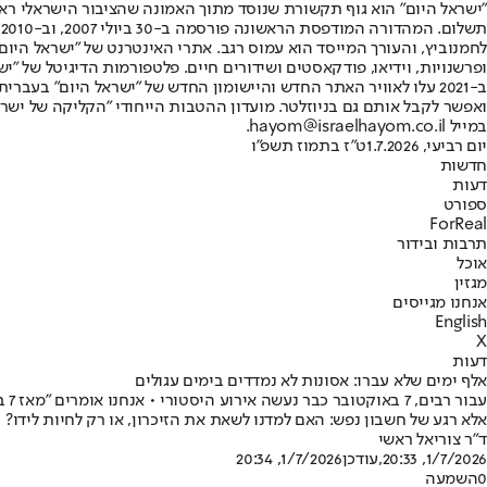
"ישראל היום" הוא גוף תקשורת שנוסד מתוך האמונה שהציבור הישראלי ראוי 
ת
ופרשנויות, וידיאו, פודקאסטים ושידורים חיים. פלטפורמות הדיגיטל של "ישרא
ב-2021 עלו לאוויר האתר החדש והיישומון החדש של "ישראל היום" בע
ואפשר לקבל אותם גם בניוזלטר. מועדון ההטבות הייחודי "הקליקה של ישרא
במייל hayom@israelhayom.co.il.
יום רביעי, 1.7.2026
ט"ז בתמוז תשפ"ו
חדשות
דעות
ספורט
ForReal
תרבות ובידור
אוכל
מגזין
אנחנו מגייסים
English
X
דעות
אלף ימים שלא עברו: אסונות לא נמדדים בימים עגולים
עב
אלא רגע של חשבון נפש: האם למדנו לשאת את הזיכרון, או רק לחיות לידו?
ד"ר צוריאל ראשי
1/7/2026, 20:33
,עודכן
1/7/2026, 20:34
0
השמעה