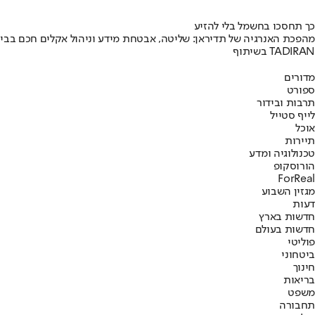
כך תחסכו בחשמל בלי להזיע
מהפכת האנרגיה של תדיראן: שליטה, אבטחת מידע וניהול אקלים חכם בבי
בשיתוף TADIRAN
מדורים
ספורט
תרבות ובידור
לייף סטייל
אוכל
תיירות
טכנולוגיה ומדע
הורוסקופ
ForReal
מגזין השבוע
דעות
חדשות בארץ
חדשות בעולם
פוליטי
ביטחוני
חינוך
בריאות
משפט
תחבורה