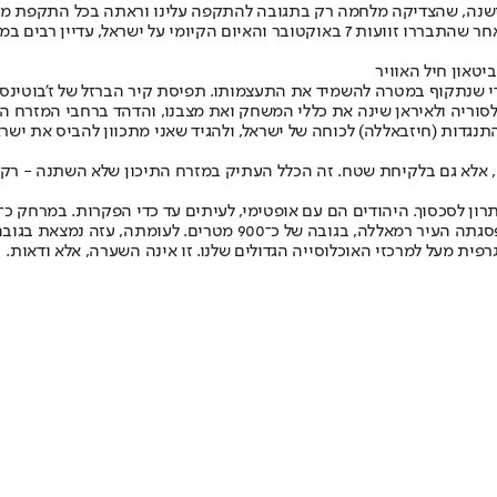
למלחמה כדי להכריע את חמאס? התשובה ברורה. אם תוך כדי המלחמה, לאחר שהתבררו זוועו
יטאון חיל האוויר
 לסוריה ולאיראן שינה את כללי המשחק ואת מצבנו, והדהד ברחבי המזרח הת
תנגדות (חיזבאללה) לכוחה של ישראל, ולהגיד שאני מתכוון להביס את ישרא
ום, אלא גם בלקיחת שטח. זה הכלל העתיק במזרח התיכון שלא השתנה - ר
ית מעל למרכזי האוכלוסייה הגדולים שלנו. זו אינה השערה, אלא ודאות.