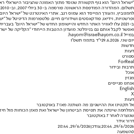
"ישראל היום" הוא גוף תקשורת שנוסד מתוך האמונה שהציבור הישראלי ראוי 
ת
ופרשנויות, וידיאו, פודקאסטים ושידורים חיים. פלטפורמות הדיגיטל של "ישרא
ב-2021 עלו לאוויר האתר החדש והיישומון החדש של "ישראל היום" בע
ואפשר לקבל אותם גם בניוזלטר. מועדון ההטבות הייחודי "הקליקה של ישרא
במייל hayom@israelhayom.co.il.
יום שני, 29.6.2026
י"ד בתמוז תשפ"ו
חדשות
דעות
ספורט
ForReal
תרבות ובידור
אוכל
מגזין
אנחנו מגייסים
English
X
דעות
אל תקטינו את ההישגים: מה השתנה מאז 7 באוקטובר
המלחמה שינתה את תפיסת הביטחון של ישראל ואת מאזן הכוחות מול חיזבא
שנוצרה לאחר 7 באוקטובר
דרור אידר
29/6/2026, 20:44
,עודכן
29/6/2026, 20:44
0
השמעה