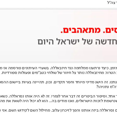
 צה"ל
רור. מחיזבאללה נותר צל חיוור של שולחי כטב"מים ופעולות ספורדיות. הא
תנו. זה הישג מדיני מיוחד וחסר תקדים. נכון, תהיינה בעיות ביישום ההס
ה"מ נתניהו?
 נסראללה: "כל מה שחיזבאללה עבר במשך 40 שנה זה דבר אחד, וסיפור הביפרים זה דבר אחר לגמרי. זה לא
 שנרשמת לזכות הישראלים, ואנו מודים בה... הוא לא יכול היה לשאת את 
ם נסראללה ביזה אותנו והפך לזיכרון עלוב. מחילול השם לקידוש השם. אני 