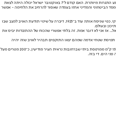
מותר להודות בטעות. ההתנגדות להרחבת המלחמה קשורה לקונספציה הישנה, שהצדיקה מלחמה רק בתגובה להתקפה עלינו וראתה בכל התקפת מנע התגרות מיותרת. האם קודם ל־7 באוקטובר ישראל יכולה היתה לצאת
ת 7 באוקטובר והאיום הקיומי על ישראל, עדיין רבים בממסד הביטחוני והמדיני אחזו בעמדה שאסור להרחיב את הלחימה - אפשר
3. שנות המלחמה שינו את תפיסת הביטחון: די בכוונות טרור מצד האויב כדי שנתקוף במטרה להשמיד את התעצמותו. תפיסת קיר הברזל של ז'בוטינסקי, כפי שניסח אותה עוד ב־1923, דיברה על שינוי תודעת האויב למצב שבו
יכון ובעולם.
ל... אז אני לא דובר אמת. זה בלתי אפשרי שהכוח של ההתנגדות יביס את
ק תפיסת שטחי אדמה שמהם יצאו התוקפים תבהיר לאויב שזה יהיה
4. אחרון: במקומות מסוימים עדיין מהרהרים בהקמת מדינה פלסטינית כפתרון לסכסוך. היהודים הם עם אופטימי, לעיתים עד כדי הפקרות. במרחק כ־15 ק"מ ממרפסת ביתי שברחובות נראית העיר מודיעין, כ־200 מטרים מעל