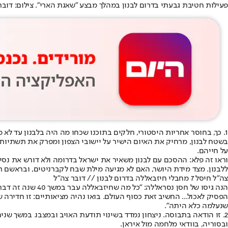
פעילות חטיבת גבעתי בדרום לבנון במהלך מבצע "שאגת הארי". צילום: דובר
בשטח לבנון, מרחיק את האיום הישיר על יישובי הצפון ומפרק את תשתיות הט
על חייהם.
וראו זה פלא: ההסכם עם לבנון משאיר את ישראל בדרומה ולא דורש את נסיג
ללבנון. מצד מידת היושר, האם לא מגיעה מילת שבח לקברניטים, ובראשם ר
צה״ל חיסל 7 מחבלי חיזבאללה בדרום לבנון // דובר צה״ל
הנה גיסו של חסן
הפסיק לאכול... החשיב זאת כסוף העולם. בואו נהיה מציאותיים: זו חדירה
שנעלמה כלא היתה".
2. זו הודאה בתבוסה. ניצחון נמדד בשינוי תודעת האויב ובמצבו. במשך שני
ובסוריה, בוודאי מלחמה מול איראן.