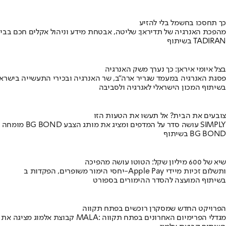
כך תחסכו בחשמל בלי להזיע
מהפכת האנרגיה של תדיראן: שליטה, אבטחת מידע וניהול אקלים חכם בבי
בשיתוף TADIRAN
בצל איומי איראן: כך נערך משק האנרגיה
פסגת האנרגיה במעמד שגריר ארה"ב, שר האנרגיה ובכירי התעשייה בישראל
בשיתוף המכון הישראלי לאנרגיה ולסביבה
צובעים את הבית? אל תעשו את הטעות הזו
מומחה BG BOND עושה סדר על המדפים ומציג את מותג הצבע SIMPLY
בשיתוף BG BOND
שיא של 600 מיליון שקל: הטוטו עושה מהפיכה
יחסי הימור משופרים, הפקדות ב-Apple Pay ותשלום זכיות מיידי
בשיתוף המועצה להסדר ההימורים בספורט
הפרויקט החדש שמסקרן רוכשים בפתח תקווה
קבוצת אלמוג מציגה את פרויקט MALA: מגדלי הפרימיום האחרונים בפתח תקווה