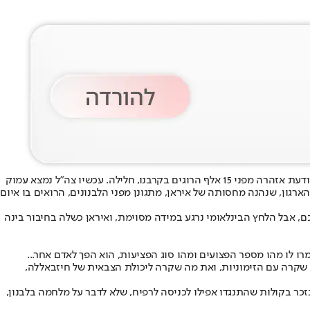
1. כך, בחוסר אחריות היסטורי, חלקים בתוכנו שכחו מה היה בלבנון עד לא מזמן, כיצד נרתענו ממלחמה נגד חיזבאללה. בשערי העיתונים פורסמה אז מודעת אזהרה מפני 15 אלף הרוגים בקרבנו, חלילה. עכשיו צה"ל נמצא עמוק
רגון, שנהנה מחסותה של איראן, מתגונן מפני הלבנונים, הרואים בו איום
כם, אבל הלחץ הבינלאומי נרגע במידה מסוימת, ואיראן כשלה בחיבור בינה
 היה אותו נסראללה. כשאמרו לו מהו מספר הפצועים ומהו סוג הפציעות, הוא הפך לאדם אחר...
מה שקרה עם הזימוניות, ואת מה שקרה ליכולת הצבאית של חיזבאללה,
נזכר בקולות שהתנגדו אפילו לכניסה לרפיח, שלא לדבר על מלחמה בלבנון,