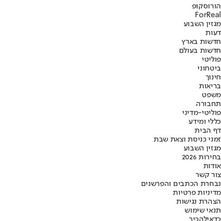
הורוסקופ
ForReal
מגזין השבוע
דעות
חדשות בארץ
חדשות בעולם
פוליטי
ביטחוני
חינוך
בריאות
משפט
תחבורה
פוליטי-מדיני
כללי ומידע
דף הבית
זמני כניסת וצאת שבת
מגזין השבוע
בחירות 2026
אודות
צור קשר
נבחרת הכתבים והפרשנים
מדיניות פרטיות
הצהרת נגישות
תנאי שימוש
כדאי
להכיר