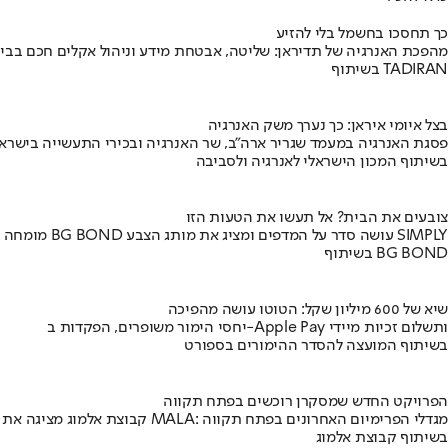
כך תחסכו בחשמל בלי להזיע
מהפכת האנרגיה של תדיראן: שליטה, אבטחת מידע וניהול אקלים חכם בבי
בשיתוף TADIRAN
בצל איומי איראן: כך נערך משק האנרגיה
פסגת האנרגיה במעמד שגריר ארה"ב, שר האנרגיה ובכירי התעשייה בישראל
בשיתוף המכון הישראלי לאנרגיה ולסביבה
צובעים את הבית? אל תעשו את הטעות הזו
מומחה BG BOND עושה סדר על המדפים ומציג את מותג הצבע SIMPLY
בשיתוף BG BOND
שיא של 600 מיליון שקל: הטוטו עושה מהפיכה
יחסי הימור משופרים, הפקדות ב-Apple Pay ותשלום זכיות מיידי
בשיתוף המועצה להסדר ההימורים בספורט
הפרויקט החדש שמסקרן רוכשים בפתח תקווה
קבוצת אלמוג מציגה את פרויקט MALA: מגדלי הפרימיום האחרונים בפתח תקווה
בשיתוף קבוצת אלמוג