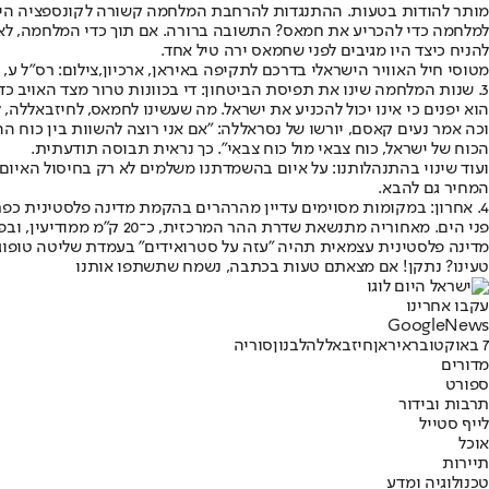
להניח כיצד היו מגיבים לפני שחמאס ירה טיל אחד.
מטוסי חיל האוויר הישראלי בדרכם לתקיפה באיראן, ארכיון,צילום: רס"ל ע, ב
הוא יפנים כי אינו יכול להכניע את ישראל. מה שעשינו לחמאס, לחיזבאללה,
וכה אמר נעים קאסם, יורשו של נסראללה: "אם אני רוצה להשוות בין כוח הה
הכוח של ישראל, כוח צבאי מול כוח צבאי". כך נראית תבוסה תודעתית.
ועוד שינוי בהתנהלותנו: על איום בהשמדתנו משלמים לא רק בחיסול האי
המחיר גם להבא.
פני הים. מאחוריה מתנשאת שדרת ההר המרכזית, כ־20 ק"מ ממודיעין, ובפסגתה העיר רמאללה, בגובה של כ־900 מטרים. לעומתה, עזה נמצאת בגובה פני הים. די בזה.
מדינה פלסטינית עצמאית תהיה "עזה על סטרואידים" בעמדת שליטה טופוגרפ
טעינו? נתקן! אם מצאתם טעות בכתבה, נשמח שתשתפו אותנו
עקבו אחרינו
G
o
o
g
l
e
News
7 באוקטובר
איראן
חיזבאללה
לבנון
סוריה
מדורים
ספורט
תרבות ובידור
לייף סטייל
אוכל
תיירות
טכנולוגיה ומדע