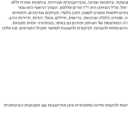
ועקת. עיתונות אמינה, אובייקטיבית ועניינית. עיתונות אחרת וללא
עור החשיפה הגבוה ביותר בימי חול. מו"ל העיתון היא ד"ר מרים אדלסון. העורך הראשי הוא עמר
 והעורך המייסד הוא עמוס רגב. אתרי האינטרנט של "ישראל היום" בעברית ובאנגלית, כמו כן היישומונים (אפליקציות) לאנדרואיד ול-iOS, מציגים חדשות מסביב לשעון, תוכן בלעדי, מבזקים ועדכונים, ניתוחים
, ספורט, כלכלה וצרכנות, בריאות, חיילים, אוכל, יהדות, תיירות ורכב.
דורה המודפסת של העיתון זמינים גם באתר, במהדורה יומית מקוונת,
היום פתוח להערות, לביקורת ולהצעות לשיפור מקהל הקוראים. פנו אלינו
ריאות להקמת מדינה פלסטינית אינן מתיישבות עם המציאות הביטחונית