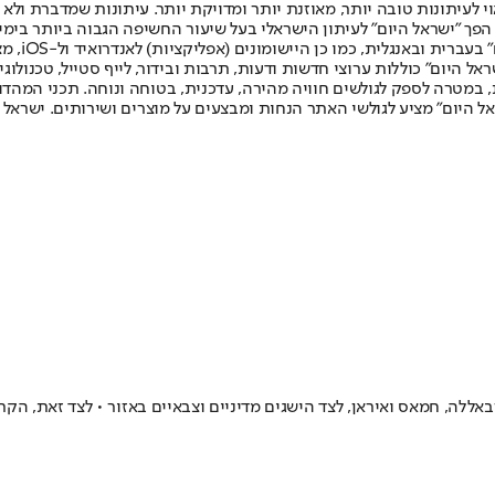
לעיתונות טובה יותר, מאוזנת יותר ומדויקת יותר. עיתונות שמדברת ולא צ
שלום. המהדורה המודפסת הראשונה פורסמה ב-30 ביולי 2007, וב-2010 הפך "ישראל היום" לעיתון הישראלי בעל שי
לחמנוביץ,
ל היום" כוללות ערוצי חדשות ודעות, תרבות ובידור, לייף סטייל, טכנולוגיה
ברית, במטרה לספק לגולשים חוויה מהירה, עדכנית, בטוחה ונוחה. תכני המה
ל היום" מציע לגולשי האתר הנחות ומבצעים על מוצרים ושירותים. ישראל 
ללה, חמאס ואיראן, לצד הישגים מדיניים וצבאיים באזור • לצד זאת, הק