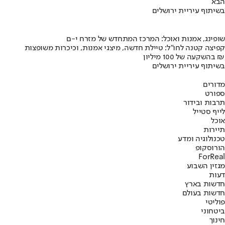
הבא
בשיתוף עיריית ירושלים
שופינג, אמנות ואוכל: המרכז המתחדש של מזרח י-ם
קפיצה קטנה לחו"ל: טיילת חדשה, מיצגי אמנות, וכיכרות משופצות
בהשקעה של 100 מיליון ₪
בשיתוף עיריית ירושלים
מדורים
ספורט
תרבות ובידור
לייף סטייל
אוכל
תיירות
טכנולוגיה ומדע
הורוסקופ
ForReal
מגזין השבוע
דעות
חדשות בארץ
חדשות בעולם
פוליטי
ביטחוני
חינוך