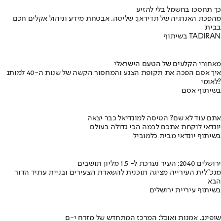
כך תחסכו בחשמל בלי להזיע
מהפכת האנרגיה של תדיראן: שליטה, אבטחת מידע וניהול אקלים חכם
בבית
בשיתוף TADIRAN
מאחורי הקלעים של הטעם הישראלי
איך אסם הפכה את תקופת הצנע והמחסור הקשה של שנות ה-40 למותג
לאומי?
בשיתוף אסם
אתם עוד לא שם? הטיסה למונדיאל כבר יצאה
יונדאי לוקחת אתכם לבמה הכי גדולה בעולם
בשיתוף יונדאי מבית כלמוביל
ירושלים 2040: העיר נערכת ל- 1.5 מליון תושבים
מנכ"לית העירייה מציגה תוכנית להשארת הצעירים ובניית עתיד הדור
הבא
בשיתוף עיריית ירושלים
שופינג, אמנות ואוכל: המרכז המתחדש של מזרח י-ם