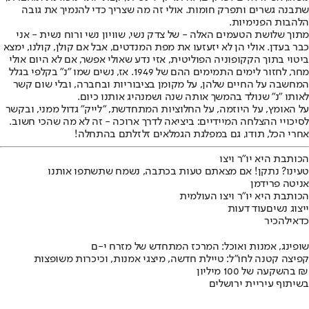
שתבנה גשרים ותפרק חומות. אולי זה מה שצריך כדי להנמיך את גובה
הלהבות הפנימיות.
מתוך שלושת הטעמים האלה - של צדק נשי, שוויון נשי ורוח נשית - אני
כבר בעדן. אולי הן לא יזעזעו את מפת המנדטים, אבל אם קולן, קולנו, ימצא
ביטוי בתוך הקקופוניה הפוליטית, אזי נדע שאולי אפשר, אם לא היום אולי
מחר, לחזור לימים התמימים ההם של 1949. אז, נשים שמו "נ" בקלפי בגלל
המחשבה על החיים שלהן, על מקומן בציבוריות ובחברה, ובלי שום קשר
לאותו "נ" שנולד בהמשך אותה שנה ושמנהיג אותנו כיום.
על האומץ, על היוזמה, על החלוציות המתחדשת, "לייק" גדול ממני, ובקשר
לסיכויי ההצלחה המיידיים: ביציאה לדרך ארוכה - זה לא מה שהכי חשוב.
אחרי הכל, תודו, גם במפלגת הגמלאים זלזלתם בהתחלה!
הכותבת היא יו"ר ויצו
טעינו? נתקן! אם מצאתם טעות בכתבה, נשמח שתשתפו אותנו
אניטה פרידמן
הכותבת היא יו"ר ויצו העולמית
ייצוג נשים
עוד דעות
כדאי
להכיר
שופינג, אמנות ואוכל: המרכז המתחדש של מזרח י-ם
קפיצה קטנה לחו"ל: טיילת חדשה, מיצגי אמנות, וכיכרות משופצות
בהשקעה של 100 מיליון ₪
בשיתוף עיריית ירושלים