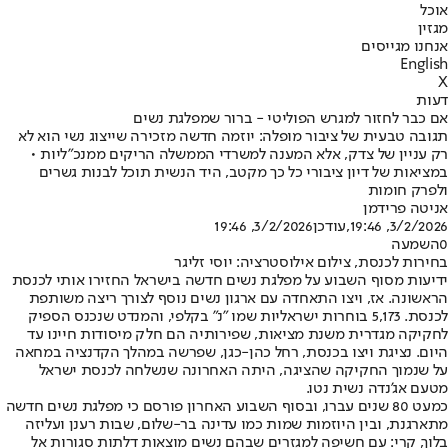
אוכל
מגזין
אנחנו מגייסים
English
X
דעות
אם כבר לחזור למגרש הפוליטי - ברור שמפלגת נשים
תגובה טבעית של ציבור מופלה: יוזמה חדשה מזכירה שייצוג נשי הוא לא
רק עניין של צדק, אלא המענה למשרדי הממשלה הריקים ממנכ"ליות •
במציאות של דיון ציבורי כל כך מקטב, היד הנשית תוכל לבנות גשרים
ולפרק חומות
אניטה פרידמן
3/2/2026, 19:46
,עודכן
3/2/2026, 19:46
0
השמעה
בחירות לכנסת, צילום אילוסטרציה: יוסי זליגר
ידיעות מסוף השבוע על מפלגת נשים חדשה בישראל החזירו אותי לכנסת
הראשונה. אז, ויצו התאחדה עם ארגון נשים נוסף לצורך ריצה משותפת
לכנסת. 5,173 בוחרות ישראליות שמו "נ" בקלפי, והמנדט שנכנס הספיק
לחקיקה מגדרית משנת מציאות, שפירותיה הם חלק מיסודות חיינו עד
היום. נציגת ויצו בכנסת, רחל כהן-כגן, שפרשה במהלך הקדנציה במחאה
על שנמוך החקיקה שהציגה, היתה האחרונה שנשלחה לכנסת ישראל
מטעם אג'נדה נשית נטו.
כמעט 80 שנים עברו, ובסוף השבוע האחרון פורסם כי מפלגת נשים חדשה
מתארגנת, ובין היוזמות שמות כמו עדינה בר-שלום, שבות רענן ועליזה
בלוך, קרי: עם חשיפה למגזרים שבהם נשים מוצאות דלתות סגורות אל