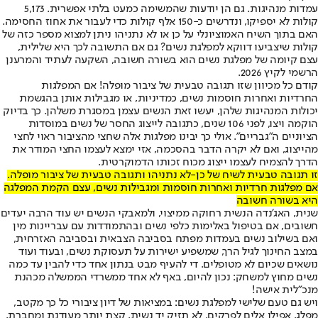
עמדות מנהיגות. גם הן יודעות שהמשימה כמעט בלתי אפשרית. 5,173
קולות לא יספיקו, ונדרשים כ-150 אלף קולות כדי לעבור את אחוז החסימה.
האם בתוך השיח האמוציונלי על כן או לא נתניהו ניתן למצוא מספר כזה של
קולות שיצביעו דווקא למפלגת נשים? גם אם התשובה לכך היא שלילית,
עצם קיומה של מפלגת נשים הוא בשורה חשובה, השקעה לעתיד והמרענן
הרשמי לקיץ 2026.
קודם כל מכיוון שזו תגובה טבעית של ציבור מופלה! אם המפלגות
החרדיות ואחרות חוסמות נשים, כמדיניות, או מגבילות אותן בהגשמת
יכולות המנהיגות שלהן, יעשו זאת הנשים עצמן במסגרת משלהן. כך בדיוק
הוקמה ויצו, לפני 106 שנים, כתגובה לייצוג החסר של נשים במוסדות
הציוניים ה"גבריים". אולי כך יבינו מפלגות אלה שחצי מהציבור ראוי לחצי
מהייצוג, ואם לא יקרה הדבר בהסכמה, אזי ימצא לעצמו החצי המודר את
הדרך להצמיח לעצמו ייצוג מכוח זכותו הדמוקרטית.
זו תגובה טבעית לשיח של כן-לא נתניהו ותגובה טבעית של ציבור מופלה.
אם מפלגות חרדיות ואחרות חוסמות ומגבילות נשים, עצם הקמת המפלגה
היא בשורה חשובה
שנית, האג'נדה הנשית רחוקה ממיצוי, ולמאבקי הנשים יש עוד הרבה יעדים
חשובים, אם בטיפול באלימות כלפי נשים ובהתמודדות עם עבריינות מין
ואם בשילוב נשים בעמדות מפתח בסביבה הצבאית ובסביבה האזרחית,
במצב החינוך לגיל הרך, שמשפיע ישירות על תעסוקת נשים, ובעוד ועוד
נושאים שכיום לא מטופלים. די להעיף מבט בנתון אחד כדי להבין עד כמה
נשים מחוץ למשחק: נכון להיום, באף לא אחד ממשרדי הממשלה מכהנת
מנכ"לית אישה!
ויש גם טעם שלישי למפלגת נשים: במציאות של דיון ציבורי כל כך מקטב,
מפלג, אפילו אלים לפרקים, לא תזיק יד נשית, קצת יותר מעודנת ומחברת,