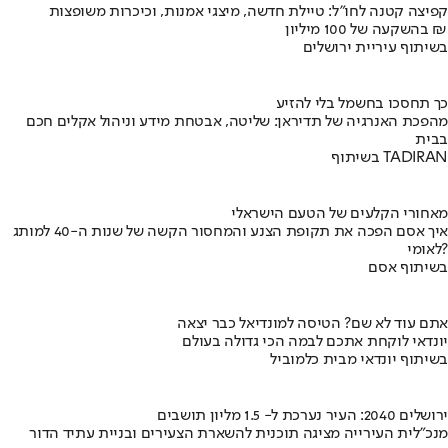
קפיצה קטנה לחו"ל: טיילת חדשה, מיצגי אמנות, וכיכרות משופצות
בהשקעה של 100 מיליון ₪
בשיתוף עיריית ירושלים
כך תחסכו בחשמל בלי להזיע
מהפכת האנרגיה של תדיראן: שליטה, אבטחת מידע וניהול אקלים חכם
בבית
בשיתוף TADIRAN
מאחורי הקלעים של הטעם הישראלי
איך אסם הפכה את תקופת הצנע והמחסור הקשה של שנות ה-40 למותג
לאומי?
בשיתוף אסם
אתם עוד לא שם? הטיסה למונדיאל כבר יצאה
יונדאי לוקחת אתכם לבמה הכי גדולה בעולם
בשיתוף יונדאי מבית כלמוביל
ירושלים 2040: העיר נערכת ל- 1.5 מליון תושבים
מנכ"לית העירייה מציגה תוכנית להשארת הצעירים ובניית עתיד הדור