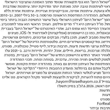
"ישראל היום" הוא גוף תקשורת שנוסד מתוך האמונה שהציבור הישראלי
ראוי לעיתונות טובה יותר, מאוזנת יותר ומדויקת יותר. עיתונות שמדברת
ולא צועקת. עיתונות אמינה, אובייקטיבית ועניינית. עיתונות אחרת וללא
תשלום. המהדורה המודפסת הראשונה פורסמה ב-30 ביולי 2007, וב-2010
הפך "ישראל היום" לעיתון הישראלי בעל שיעור החשיפה הגבוה ביותר בימי
חול. מו"ל העיתון היא ד"ר מרים אדלסון. העורך הראשי הוא עמר לחמנוביץ,
והעורך המייסד הוא עמוס רגב. אתרי האינטרנט של "ישראל היום" בעברית
ובאנגלית, כמו כן היישומונים (אפליקציות) לאנדרואיד ול-iOS, מציגים
חדשות מסביב לשעון, תוכן בלעדי, מבזקים ועדכונים, ניתוחים ופרשנויות,
וידיאו, פודקאסטים ושידורים חיים. פלטפורמות הדיגיטל של "ישראל היום"
כוללות ערוצי חדשות ודעות, תרבות ובידור, לייף סטייל, טכנולוגיה, ספורט,
כלכלה וצרכנות, בריאות, חיילים, אוכל, יהדות, תיירות ורכב. ב-2021 עלו
לאוויר האתר החדש והיישומון החדש של "ישראל היום" בעברית, במטרה
לספק לגולשים חוויה מהירה, עדכנית, בטוחה ונוחה. תכני המהדורה
המודפסת של העיתון זמינים גם באתר, במהדורה יומית מקוונת, ואפשר
לקבל אותם גם בניוזלטר. מועדון ההטבות הייחודי "הקליקה של ישראל
היום" מציע לגולשי האתר הנחות ומבצעים על מוצרים ושירותים. ישראל
היום פתוח להערות, לביקורת ולהצעות לשיפור מקהל הקוראים. פנו אלינו
במייל hayom@israelhayom.co.il.
יום ראשון, 7.6.2026
כ"ב בסיון תשפ"ו
חדשות
דעות
ספורט
ForReal
תרבות ובידור