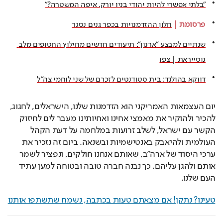
"בלתי אפשרי להיות יהודי בניו יורק. איפה המשטרה?"
פרסומת
 | 
חלון ההזדמנויות בכפר גנים נסגר
שנתיים למבצע "ארנון": תיעודים חדשים מחילוץ החטופים מלב 
נוסייראת | צפו
דווקא בהולנד: בית סטודנטים לזכרם של שני לוחמי צה"ל
יום העצמאות האמריקני הוא הזדמנות שלנו, הישראלים, לחגוג, 
להכיר ולהוקיר את מאמצי אחינו ואחיותינו מעבר לים לחיזוק 
הקשר עם ישראל, לשלב זרועות במלחמה על דעת הקהל 
העולמית ולהיאבק באנטישמיות ובשנאה. ביום זה נזכיר את 
ערכי היסוד של ארה"ב, שאותם אנחנו חולקים, ונפציר לשמר 
אותם ולהגן עליהם. כך נבנה חברה טובה ובטוחה למען עתיד 
העם שלנו.
טעינו? נתקן! אם מצאתם טעות בכתבה, נשמח שתשתפו אותנו