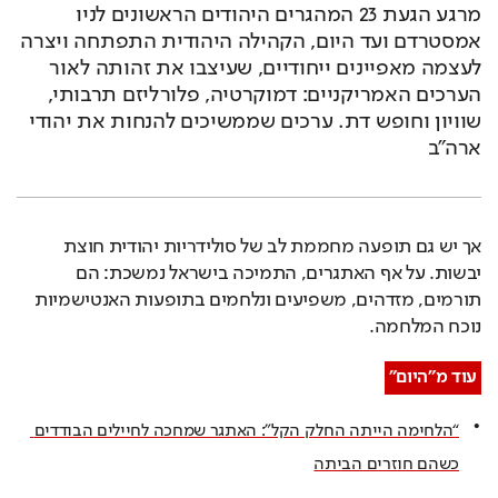
מרגע הגעת 23 המהגרים היהודים הראשונים לניו 
אמסטרדם ועד היום, הקהילה היהודית התפתחה ויצרה 
לעצמה מאפיינים ייחודיים, שעיצבו את זהותה לאור 
הערכים האמריקניים: דמוקרטיה, פלורליזם תרבותי, 
שוויון וחופש דת. ערכים שממשיכים להנחות את יהודי 
ארה"ב
אך יש גם תופעה מחממת לב של סולידריות יהודית חוצת 
יבשות. על אף האתגרים, התמיכה בישראל נמשכת: הם 
תורמים, מזדהים, משפיעים ונלחמים בתופעות האנטישמיות 
נוכח המלחמה.
עוד מ"היום"
“הלחימה הייתה החלק הקל”: האתגר שמחכה לחיילים הבודדים 
כשהם חוזרים הביתה