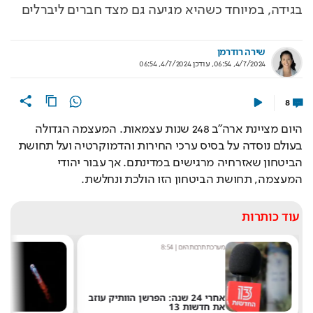
בגידה, במיוחד כשהיא מגיעה גם מצד חברים ליברלים
שירה רודרמן
4/7/2024, 06:54
,
עודכן
4/7/2024, 06:54
8
היום מציינת ארה"ב 248 שנות עצמאות. המעצמה הגדולה 
בעולם נוסדה על בסיס ערכי החירות והדמוקרטיה ועל תחושת 
הביטחון שאזרחיה מרגישים במדינתם. אך עבור יהודי 
המעצמה, תחושת הביטחון הזו הולכת ונחלשת.
עוד כותרות
מערכת תרבות היום
|
8:54
שחר 
אחרי 24 שנה: הפרשן הוותיק עוזב
את חדשות 13
של 