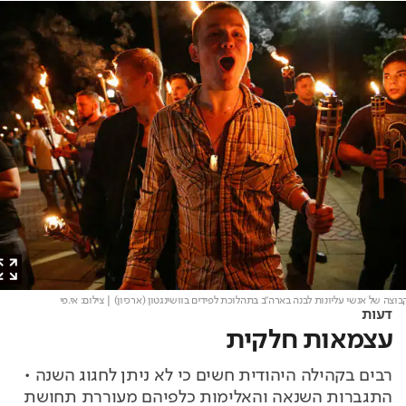
ה של אנשי עליונות לבנה בארה"ב בתהלוכת לפידים בוושינגטון (ארכיון)
| צילום: אי.פי
דעות
עצמאות חלקית
רבים בקהילה היהודית חשים כי לא ניתן לחגוג השנה •
התגברות השנאה והאלימות כלפיהם מעוררת תחושת