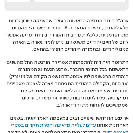
ארה"ב היתה המדינה הראשונה בעולם שהעניקה שוויון זכויות 
מלא ליהודים, בשלהי המאה ה־18. פתיחת שעריה למהגרים, 
מתן הזדמנויות כלכליות נרחבות והפרדה בין דת ומדינה אפשרו 
קיום של חיים יהודיים משגשגים. ניתן לומר שארה"ב האירה 
פנים ליהודים, ובתמורה היהודים החזירו בהתאם.
התרומה היהודית להתפתחות אמריקה הורגשה החל מהשנים 
הראשונות בכל תחומי החברה. מרגע הגעת 23 המהגרים 
היהודים הראשונים לניו אמסטרדם (שמה הקודם של ניו יורק) 
ועד היום, הקהילה היהודית התפתחה ויצרה לעצמה מאפיינים 
ייחודיים, שעיצבו את זהותה לאור הערכים האמריקניים: 
דמוקרטיה, פלורליזם תרבותי, שוויון וחופש דת. ערכים 
שממשיכים להנחות את יהודי ארה"ב.
אך מאז התרחשו שינויים רבים במעצמה האמריקנית. בשנים 
האחרונות אנחנו 
עדים לעלייה מדאיגה וחסרת תקדים במקרי 
האנטישמיות
, שהתגברו מאז פרוץ המלחמה בעזה. לא מדובר 