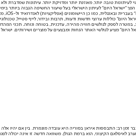
לעיתונות טובה יותר, מאוזנת יותר ומדויקת יותר. עיתונות שמדברת ולא צ
שלום. המהדורה המודפסת הראשונה פורסמה ב-30 ביולי 2007, וב-2010 הפך "ישראל היום" לעיתון הישראלי בעל שי
לחמנוביץ,
ל היום" כוללות ערוצי חדשות ודעות, תרבות ובידור, לייף סטייל, טכנולוגיה
ברית, במטרה לספק לגולשים חוויה מהירה, עדכנית, בטוחה ונוחה. תכני המה
ל היום" מציע לגולשי האתר הנחות ומבצעים על מוצרים ושירותים. ישראל 
 זמן רב: התבססות איראן בסוריה היא עובדה מוגמרת. בין אם יהיו אלה ח
המערב לאיסלאם הקיצוני, הוא ברמת הגולן. משוואה חדשה זו אינה יכולה 