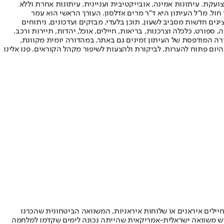
ועקת. עיתונות אמינה, אובייקטיבית ועניינית. עיתונות אחרת וללא
עור החשיפה הגבוה ביותר בימי חול. מו"ל העיתון היא ד"ר מרים אדלסון. העורך הראשי הוא עמר
 והעורך המייסד הוא עמוס רגב. אתרי האינטרנט של "ישראל היום" בעברית ובאנגלית, כמו כן היישומונים (אפליקציות) לאנדרואיד ול-iOS, מציגים חדשות מסביב לשעון, תוכן בלעדי, מבזקים ועדכונים, ניתוחים
, ספורט, כלכלה וצרכנות, בריאות, חיילים, אוכל, יהדות, תיירות ורכב.
דורה המודפסת של העיתון זמינים גם באתר, במהדורה יומית מקוונת,
היום פתוח להערות, לביקורת ולהצעות לשיפור מקהל הקוראים. פנו אלינו
יילים איראנים או שלוחות איראניות, המשוואה הביטחונית שהכרנו
לפגוש משוואה ישראלית-אמריקאית שהייתה נכונה לימים שקדמו למלחמה