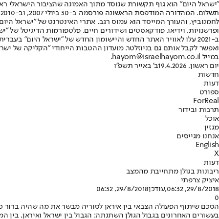
"ישראל היום" הוא גוף תקשורת שנוסד מתוך האמונה שהציבור הישראלי ראוי 
ת
ופרשנויות, וידיאו, פודקאסטים ושידורים חיים. פלטפורמות הדיגיטל של "ישרא
ב-2021 עלו לאוויר האתר החדש והיישומון החדש של "ישראל היום" בע
ואפשר לקבל אותם גם בניוזלטר. מועדון ההטבות הייחודי "הקליקה של ישרא
במייל hayom@israelhayom.co.il.
יום ראשון, 19.4.2026
ב' באייר תשפ"ו
חדשות
דעות
ספורט
ForReal
תרבות ובידור
אוכל
מגזין
אנחנו מגייסים
English
X
דעות
ריבונות בגולן מתחייבת מהמצב
איציק צרפתי
29/8/2018, 06:32
,עודכן
29/8/2018, 06:32
0
הסכם שיתוף הפעולה הצבאי בין איראן לסוריה מבשר את מה שהיה ברור כבר
בעשורים האחרונים בגבול הגולן השתנתה: הגבול בין ישראל ואיראן, בין 