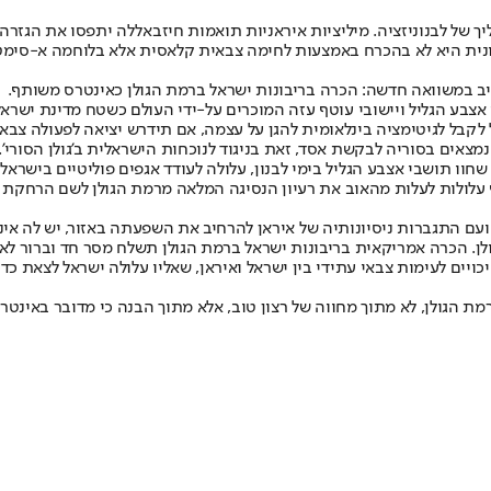
של לבנוניזציה. מיליציות איראניות תואמות חיזבאללה יתפסו את הגזרה, רי
טחונית היא לא בהכרח באמצעות לחימה צבאית קלאסית אלא בלוחמה א-סימט
גיב במשוואה חדשה: הכרה בריבונות ישראל ברמת הגולן כאינטרס משותף.
 אצבע הגליל ויישובי עוטף עזה המוכרים על-ידי העולם כשטח מדינת ישראל
לקבל לגיטימציה בינלאומית להגן על עצמה, אם תידרש יציאה לפעולה צבא
נמצאים בסוריה לבקשת אסד, זאת בניגוד לנוכחות הישראלית ב'גולן הסורי'.
שחוו תושבי אצבע הגליל בימי לבנון, עלולה לעודד אגפים פוליטיים בישראל
 אף עלולות לעלות מהאוב את רעיון הנסיגה המלאה מרמת הגולן לשם הרחק
ם התגברות ניסיונותיה של איראן להרחיב את השפעתה באזור, יש לה אינט
גולן. הכרה אמריקאית בריבונות ישראל ברמת הגולן תשלח מסר חד וברור לאי
ויים לעימות צבאי עתידי בין ישראל ואיראן, שאליו עלולה ישראל לצאת כד
מת הגולן, לא מתוך מחווה של רצון טוב, אלא מתוך הבנה כי מדובר באינ