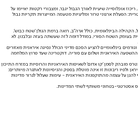
כוז אוכלוסייה שיעית לאורך הגבול יגבר, ומצבורי רקטות יאיימו על
רית: הפעלת ארגוני טרור ומליציות מטעמה המייצרות תקריות גבול
, הקהילה הבינלאומית, כולל ארה"ב, רואה ברמת הגולן 'שטח כבוש'.
ית בעומק השטח הסורי, במודל דומה לזה שעשתה בעזה ובלבנון. לא
 וגורמים בינלאומיים להציע הסכם מדיני הכולל נסיגה איראנית מאזורים
ת ההשפעה האיראנית ושלום עם סוריה. דוקטרינה שעד פרוץ המלחמה
רס מובהק לסמן 'קו אדום' לשאיפות האיראניות והרוסיות במזרח התיכון
ראן ולפיו ריבונות זו אינה מוטלת בספק והניסיונות לאתגרה מיותרים:
י להגן על עצמה מהתוקפנות האיראנית - עימות שעלול לגרור מדינות
טרס אסטרטגי-בטחוני משותף לשתי המדינות.