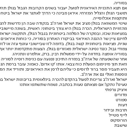
בסוריה.
אם תצא התכנית האיראנית לפועל, יעבור בשנים הקרובות הגבול בגולן תהליך 
תושבי הגולן והגליל המזרחי. איראן מבינה כי הדרך לאתגר את ישראל בי
ותוקפות אוכלוסייה.
שינוי המשוואה בגולן מציב את ישראל וארה"ב בנקודה שבה הן נדרשות לה
מהזווית הישראלית, הכרה בגולן היא צורך ביטחוני. ראשית, בשונה מיישובי
במציאות שכזו, ובמקרה של הסלמה ביטחונית בגבול הגולן, תתקשה ישראל 
לחינם ציין שר ההגנה האיראני בביקורו האחרון בסוריה, כי כוחות איראנים 
שנית, מציאות ביטחונית קשה בגולן, בדומה לזו שביישובי עוטף עזה או לזו 
צמודי גבול, כנגד נסיגה ישראלית מאזורים בגולן. הצעות מתקדמות יותר
בסוריה אומצה בחדווה על-ידי ממשלות רבין, ברק, אולמרט ונתניהו.
אחר שהשפעתה של ארה"ב במזרח התיכון נפגעה עם כניסת רוסיה לסוריה וע
וזאת תוך מינימום הפעלת כוח צבאי. אותו 'קו אדום', כאמור, עובר ברמת ה
היא תעביר מסר ברור לרוסים כי עליהם לרסן את האיראנים; ותוריד את הסיכ
נוספות ואולי גם את ארה"ב.
ישראל וארה"ב צריכות לפעול בהקדם להכרה בינלאומית בריבונות ישראל בר
טעינו? נתקן! אם מצאתם טעות בכתבה, נשמח שתשתפו אותנו
איציק צרפתי
מדורים
ספורט
דעות
תרבות ובידור
לייף סטייל
הורוסקופ
שישבת